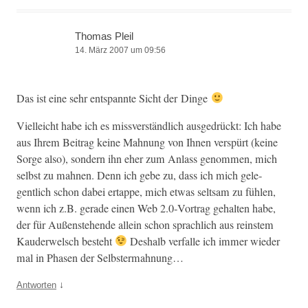
Thomas Pleil
14. März 2007 um 09:56
Das ist eine sehr entspan­nte Sicht der Dinge
Vielle­icht habe ich es missver­ständlich aus­ge­drückt: Ich habe
aus Ihrem Beitrag keine Mah­nung von Ihnen ver­spürt (keine
Sorge also), son­dern ihn eher zum Anlass genom­men, mich
selb­st zu mah­nen. Denn ich gebe zu, dass ich mich gele­
gentlich schon dabei ertappe, mich etwas selt­sam zu fühlen,
wenn ich z.B. ger­ade einen Web 2.0‑Vortrag gehal­ten habe,
der für Außen­ste­hende allein schon sprach­lich aus rein­stem
Kaud­er­welsch beste­ht
Deshalb ver­falle ich immer wieder
mal in Phasen der Selbstermahnung…
↓
Antworten