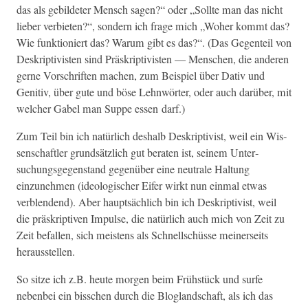
das als gebilde­ter Men­sch sagen?“ oder „Sollte man das nicht
lieber ver­bi­eten?“, son­dern ich frage mich „Woher kommt das?
Wie funk­tion­iert das? Warum gibt es das?“. (Das Gegen­teil von
Deskrip­tivis­ten sind Präskrip­tivis­ten — Men­schen, die anderen
gerne Vorschriften machen, zum Beispiel über Dativ und
Gen­i­tiv, über gute und böse Lehn­wörter, oder auch darüber, mit
welch­er Gabel man Suppe essen darf.)
Zum Teil bin ich natür­lich deshalb Deskrip­tivist, weil ein Wis­
senschaftler grund­sät­zlich gut berat­en ist, seinem Unter­
suchungs­ge­gen­stand gegenüber eine neu­trale Hal­tung
einzunehmen (ide­ol­o­gis­ch­er Eifer wirkt nun ein­mal etwas
verblendend). Aber haupt­säch­lich bin ich Deskrip­tivist, weil
die präskrip­tiv­en Impulse, die natür­lich auch mich von Zeit zu
Zeit befall­en, sich meis­tens als Schnellschüsse mein­er­seits
herausstellen.
So sitze ich z.B. heute mor­gen beim Früh­stück und surfe
neben­bei ein biss­chen durch die Blog­land­schaft, als ich das