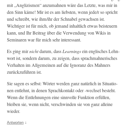
mit „Anglizis­men“ anzumah­nen wäre das Let­zte, was mir in
den Sinn käme! Mir ist es am lieb­sten, wenn jede/r so spricht
und schreibt, wie ihm/ihr der Schn­abel gewach­sen ist.
Wichtiger ist für mich, ob jemand inhaltlich etwas beis­teuern
kann, und Ihr Beitrag über die Ver­wen­dung von Wikis in
Sem­i­naren war für mich sehr interessant.
Es ging mir
nicht
darum, dass
Learn­ings
ein englis­ches Lehn­
wort ist, son­dern darum, zu zeigen, dass sprachmah­ner­isches
Ver­hal­ten im All­ge­meinen auf die Igno­ranz des Mah­n­ers
zurück­zuführen ist.
Sie sagen es selb­st: Wörter wer­den ganz natür­lich in Sit­u­a­tio­
nen entlehnt, in denen Sprachkon­takt oder ‑wech­sel beste­ht.
Wenn die Entlehnun­gen eine sin­nvolle Funk­tion erfüllen,
bleiben sie, wenn nicht, ver­schwinden sie von ganz alleine
wieder.
↓
Antworten