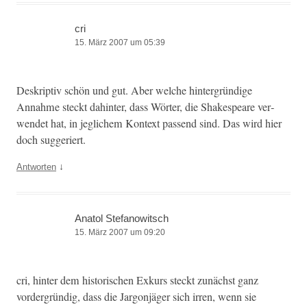
cri
15. März 2007 um 05:39
Deskrip­tiv schön und gut. Aber welche hin­ter­gründi­ge
Annahme steckt dahin­ter, dass Wörter, die Shake­speare ver­
wen­det hat, in jeglichem Kon­text passend sind. Das wird hier
doch suggeriert.
↓
Antworten
Anatol Stefanowitsch
15. März 2007 um 09:20
cri, hin­ter dem his­torischen Exkurs steckt zunächst ganz
vorder­gründig, dass die Jar­gonjäger sich irren, wenn sie