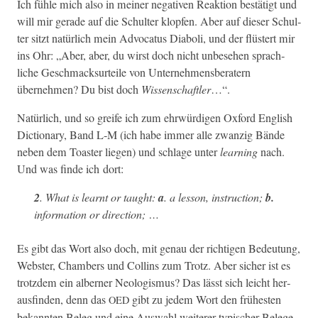
Ich füh­le mich also in mein­er neg­a­tiv­en Reak­tion bestätigt und
will mir ger­ade auf die Schul­ter klopfen. Aber auf dieser Schul­
ter sitzt natür­lich mein Advo­ca­tus Dia­boli, und der flüstert mir
ins Ohr: „Aber, aber, du wirst doch nicht unbe­se­hen sprach­
liche Geschmack­surteile von Unternehmens­ber­atern
übernehmen? Du bist doch
Wis­senschaftler
…“.
Natür­lich, und so greife ich zum ehrwürdi­gen Oxford Eng­lish
Dic­tio­nary, Band L‑M (ich habe immer alle zwanzig Bände
neben dem Toast­er liegen) und schlage unter
learn­ing
nach.
Und was finde ich dort:
2
. What is learnt or taught:
a
. a les­son, instruc­tion;
b.
infor­ma­tion or direction; …
Es gibt das Wort also doch, mit genau der richti­gen Bedeu­tung,
Web­ster, Cham­bers und Collins zum Trotz. Aber sich­er ist es
trotz­dem ein albern­er Neol­o­gis­mus? Das lässt sich leicht her­
aus­find­en, denn das
gibt zu jedem Wort den früh­esten
OED
bekan­nten Beleg und eine Auswahl weit­er­er typ­is­ch­er Belege