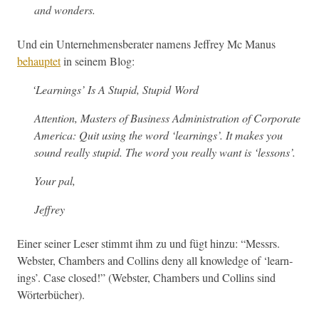
and wonders.
Und ein Unternehmens­ber­ater namens Jef­frey Mc Manus
behauptet
in seinem Blog:
‘
Learn­ings’ Is A Stu­pid, Stu­pid Word
Atten­tion, Mas­ters of Busi­ness Admin­is­tra­tion of Cor­po­rate
Amer­i­ca: Quit using the word ‘learn­ings’. It makes you
sound real­ly stu­pid. The word you real­ly want is ‘lessons’.
Your pal,
Jef­frey
Ein­er sein­er Leser stimmt ihm zu und fügt hinzu: “Messrs.
Web­ster, Cham­bers and Collins deny all knowl­edge of ‘learn­
ings’. Case closed!” (Web­ster, Cham­bers und Collins sind
Wörterbücher).