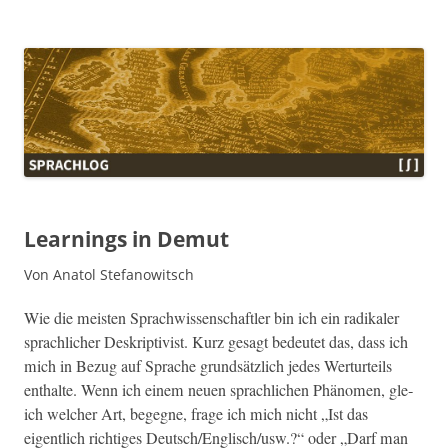
Sprachlog
Learnings in Demut
Von Anatol Stefanowitsch
Wie die meis­ten Sprach­wis­senschaftler bin ich ein radikaler
sprach­lich­er Deskrip­tivist. Kurz gesagt bedeutet das, dass ich
mich in Bezug auf Sprache grund­sät­zlich jedes Wer­turteils
enthalte. Wenn ich einem neuen sprach­lichen Phänomen, gle­
ich welch­er Art, begeg­ne, frage ich mich nicht „Ist das
eigentlich richtiges Deutsch/Englisch/usw.?“ oder „Darf man