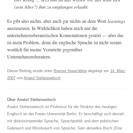
(sein Alter?) ihm zu emp­fan­gen erlaubt.
Es gibt also nichts, aber auch gar nichts an dem Wort
learn­ings
auszuset­zen. In Wirk­lichkeit haben mich nur die
unternehmens­ber­a­ter­ischen Kon­no­ta­tio­nen gestört — aber das
ist mein Prob­lem, denn die englis­che Sprache ist nicht ver­ant­
wortlich für meine Vorurteile gegenüber
Unternehmensberatern.
Dieser Beitrag wurde unter
Bremer Sprachblog
abgelegt am
14. März
2007
von
Anatol Stefanowitsch
.
Über Anatol Stefanowitsch
Anatol Stefanowitsch ist Professor für die Struktur des heutigen
Englisch an der Freien Universität Berlin. Er beschäftigt sich derzeit
mit diskriminierender Sprache, Sprachpolitik und dem politischen
Gebrauch und Missbrauch von Sprache. Sein aktuelles Buch „Eine