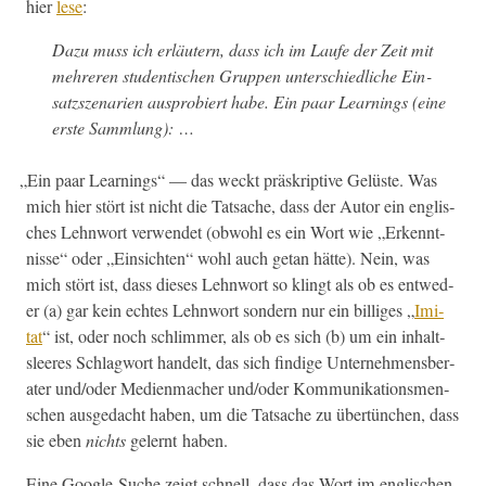
hier
lese
:
Dazu muss ich erläutern, dass ich im Laufe der Zeit mit
mehreren stu­den­tis­chen Grup­pen unter­schiedliche Ein­
satzszenar­ien aus­pro­biert habe. Ein paar Learn­ings (eine
erste Sammlung): …
„
Ein paar Learn­ings“ — das weckt präskrip­tive Gelüste. Was
mich hier stört ist nicht die Tat­sache, dass der Autor ein englis­
ches Lehn­wort ver­wen­det (obwohl es ein Wort wie „Erken­nt­
nisse“ oder „Ein­sicht­en“ wohl auch getan hätte). Nein, was
mich stört ist, dass dieses Lehn­wort so klingt als ob es entwed­
er (a) gar kein echt­es Lehn­wort son­dern nur ein bil­liges „
Imi­
tat
“ ist, oder noch schlim­mer, als ob es sich (b) um ein inhalt­
sleeres Schlag­wort han­delt, das sich find­i­ge Unternehmens­ber­
ater und/oder Medi­en­mach­er und/oder Kom­mu­nika­tion­s­men­
schen aus­gedacht haben, um die Tat­sache zu übertünchen, dass
sie eben
nichts
gel­ernt haben.
Eine Google-Suche zeigt schnell, dass das Wort im englis­chen