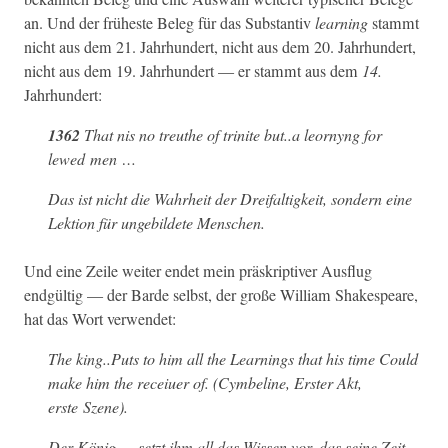
an. Und der früh­este Beleg für das Sub­stan­tiv
learn­ing
stammt
nicht aus dem 21. Jahrhun­dert, nicht aus dem 20. Jahrhun­dert,
nicht aus dem 19. Jahrhun­dert — er stammt aus dem
14.
Jahrhundert:
1362
That nis no treuthe of tri­nite but..a leornyng for
lewed men …
Das ist nicht die Wahrheit der Dreifaltigkeit, son­dern eine
Lek­tion für unge­bildete Menschen.
Und eine Zeile weit­er endet mein präskrip­tiv­er Aus­flug
endgültig — der Barde selb­st, der große William Shake­speare,
hat das Wort verwendet:
The king..Puts to him all the Learn­ings that his time Could
make him the receiuer of. (Cym­be­line, Erster Akt,
erste Szene).
Der König … set­zt ihm all das Wis­sen vor, das seine Zeit