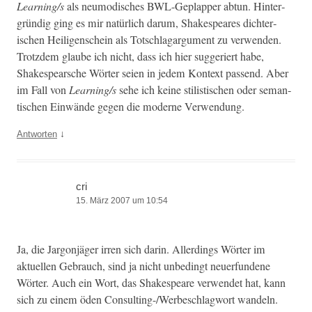
Learning/s
als neu­modis­ches BWL-Geplap­per abtun. Hin­ter­
gründig ging es mir natür­lich darum, Shake­spear­es dich­ter­
ischen Heili­gen­schein als Totschla­gar­gu­ment zu ver­wen­den.
Trotz­dem glaube ich nicht, dass ich hier sug­geriert habe,
Shake­spearsche Wörter seien in jedem Kon­text passend. Aber
im Fall von
Learning/s
sehe ich keine stilis­tis­chen oder seman­
tis­chen Ein­wände gegen die mod­erne Verwendung.
↓
Antworten
cri
15. März 2007 um 10:54
Ja, die Jar­gonjäger irren sich darin. Allerd­ings Wörter im
aktuellen Gebrauch, sind ja nicht unbe­d­ingt neuer­fun­dene
Wörter. Auch ein Wort, das Shake­speare ver­wen­det hat, kann
sich zu einem öden Con­sult­ing-/Werbeschlag­wort wandeln.