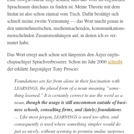
Sprachraum dur­chaus zu find­en ist. Meine The­o­rie mit dem
Imi­tat ist also schon ein­mal vom Tisch. Dafür bestätigt sich
schnell meine zweite Ver­mu­tung — das Wort taucht genau in
den unternehmerischen, medi­en­machen­den, kom­mu­nika­tion­s­
men­schel­nden Zusam­men­hän­gen auf, in denen ich es ver­
mutet habe.
Das Wort erregt auch schon seit län­gerem den Ärg­er englis­
chsprachiger Sprachverbesser­er. Schon im Jahr 2000
schreibt
der erk­lärte Jar­gonjäger Tony Proscio:
Foun­da­tions are far from alone in their fas­ci­na­tion with
, the plur­al form of a noun mean­ing “some­
LEARNINGS
thing learned.” It is cer­tain­ly cor­rect to use the word as a
noun,
though the usage is still uncom­mon out­side of busi­
ness schools, con­sult­ing firms, and (late­ly) foun­da­tions
.
… Like most jar­gon,
is used too often, and
LEARNINGS
con­se­quent­ly is used where some­thing sim­pler would do
just as nice­ly, with­out seem­ing to promise undue sur­pris­es