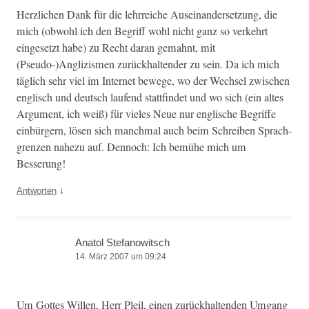
Her­zlichen Dank für die lehrre­iche Auseinan­der­set­zung, die
mich (obwohl ich den Begriff wohl nicht ganz so verkehrt
einge­set­zt habe) zu Recht daran gemah­nt, mit
(Pseudo-)Anglizismen zurück­hal­tender zu sein. Da ich mich
täglich sehr viel im Inter­net bewege, wo der Wech­sel zwis­chen
englisch und deutsch laufend stat­tfind­et und wo sich (ein altes
Argu­ment, ich weiß) für vieles Neue nur englis­che Begriffe
ein­bürg­ern, lösen sich manch­mal auch beim Schreiben Sprach­
gren­zen nahezu auf. Den­noch: Ich bemühe mich um
Besserung!
↓
Antworten
Anatol Stefanowitsch
14. März 2007 um 09:24
Um Gottes Willen, Herr Pleil, einen zurück­hal­tenden Umgang