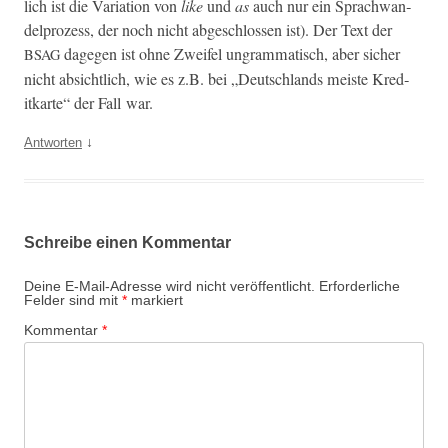
lich ist die Vari­a­tion von
like
und
as
auch nur ein Sprach­wan­
del­prozess, der noch nicht abgeschlossen ist). Der Text der
dage­gen ist ohne Zweifel ungram­ma­tisch, aber sich­er
BSAG
nicht absichtlich, wie es z.B. bei „Deutsch­lands meiste Kred­
itkarte“ der Fall war.
↓
Antworten
Schreibe einen Kommentar
Deine E-Mail-Adresse wird nicht veröffentlicht.
Erforderliche
Felder sind mit
*
markiert
Kommentar
*