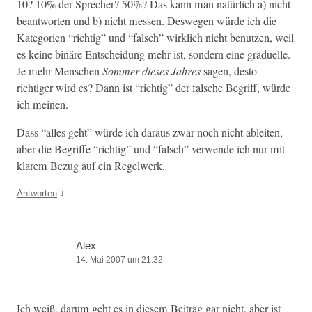
10? 10% der Sprech­er? 50%? Das kann man natür­lich a) nicht
beant­worten und b) nicht messen. Deswe­gen würde ich die
Kat­e­gorien “richtig” und “falsch” wirk­lich nicht benutzen, weil
es keine binäre Entschei­dung mehr ist, son­dern eine gradu­elle.
Je mehr Men­schen
Som­mer dieses Jahres
sagen, desto
richtiger wird es? Dann ist “richtig” der falsche Begriff, würde
ich meinen.
Dass “alles geht” würde ich daraus zwar noch nicht ableit­en,
aber die Begriffe “richtig” und “falsch” ver­wende ich nur mit
klarem Bezug auf ein Regelwerk.
↓
Antworten
Alex
14. Mai 2007 um 21:32
Ich weiß, darum geht es in diesem Beitrag gar nicht, aber ist