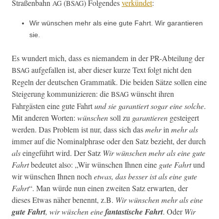
Straßen­bahn
(
) Fol­gen­des
verkün­det
:
AG
BSAG
Wir wün­schen mehr als eine gute Fahrt. Wir garantieren
sie.
Es wun­dert mich, dass es nie­man­dem in der PR-Abteilung der
aufge­fall­en ist, aber dieser kurze Text fol­gt nicht den
BSAG
Regeln der deutschen Gram­matik. Die bei­den Sätze sollen eine
Steigerung kom­mu­nizieren: die
wün­scht ihren
BSAG
Fahrgästen eine gute Fahrt
und sie garantiert sog­ar eine solche
.
Mit anderen Worten:
wün­schen
soll zu
garantieren
gesteigert
wer­den. Das Prob­lem ist nur, dass sich das
mehr
in
mehr als
immer auf die Nom­i­nalphrase oder den Satz bezieht, der durch
als
einge­führt wird. Der Satz
Wir wün­schen mehr als eine gute
Fahrt
bedeutet also: „Wir wün­schen Ihnen eine
gute Fahrt
und
wir wün­schen Ihnen noch
etwas, das bess­er ist als eine gute
Fahrt
“. Man würde nun einen zweit­en Satz erwarten, der
dieses Etwas näher benen­nt, z.B.
Wir wün­schen mehr als eine
gute Fahrt
, wir wüschen eine
fan­tastis­che Fahrt
. Oder
Wir