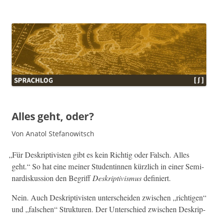
Sprachlog
Alles geht, oder?
Von Anatol Stefanowitsch
„
Für Deskrip­tivis­ten gibt es kein Richtig oder Falsch. Alles
geht.“ So hat eine mein­er Stu­dentin­nen kür­zlich in ein­er Sem­i­
nardiskus­sion den Begriff
Deskrip­tivis­mus
definiert.
Nein. Auch Deskrip­tivis­ten unter­schei­den zwis­chen „richti­gen“
und „falschen“ Struk­turen. Der Unter­schied zwis­chen Deskrip­