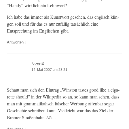
“Handy” wirk­lich ein Lehnwort?
Ich habe das immer als Kunst­wort gese­hen, das englisch klin­
gen soll und für das es nur zufäl­lig tat­säch­lich eine
Entsprechung im Englis­chen gibt.
↓
Antworten
NvonX
14. Mai 2007 um 23:21
Schaut man sich den Ein­trag „Win­ston tastes good like a cig­a­
rette should” in der Wikipedia so an, so kann man sehen, dass
man mit gram­matikalisch falsch­er Wer­bung offen­bar sog­ar
Geschichte schreiben kann. Vielle­icht war das das Ziel der
Bre­mer Straßen­bahn
…
AG
↓