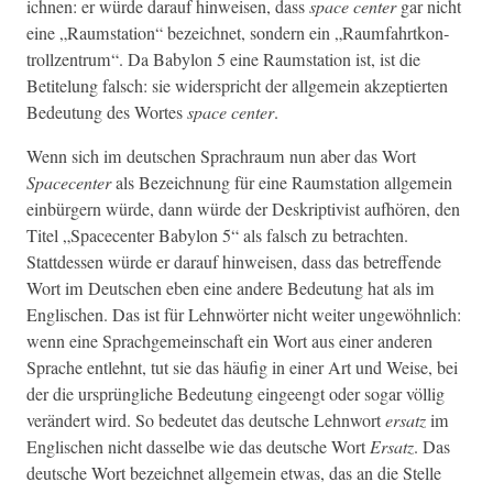
ich­nen: er würde darauf hin­weisen, dass
space cen­ter
gar nicht
eine „Raum­sta­tion“ beze­ich­net, son­dern ein „Raum­fahrtkon­
trol­lzen­trum“. Da Baby­lon 5 eine Raum­sta­tion ist, ist die
Betitelung falsch: sie wider­spricht der all­ge­mein akzep­tierten
Bedeu­tung des Wortes
space cen­ter
.
Wenn sich im deutschen Sprachraum nun aber das Wort
Space­cen­ter
als Beze­ich­nung für eine Raum­sta­tion all­ge­mein
ein­bürg­ern würde, dann würde der Deskrip­tivist aufhören, den
Titel „Space­cen­ter Baby­lon 5“ als falsch zu betra­cht­en.
Stattdessen würde er darauf hin­weisen, dass das betr­e­f­fende
Wort im Deutschen eben eine andere Bedeu­tung hat als im
Englis­chen. Das ist für Lehn­wörter nicht weit­er ungewöhn­lich:
wenn eine Sprachge­mein­schaft ein Wort aus ein­er anderen
Sprache entlehnt, tut sie das häu­fig in ein­er Art und Weise, bei
der die ursprüngliche Bedeu­tung eingeengt oder sog­ar völ­lig
verän­dert wird. So bedeutet das deutsche Lehn­wort
ersatz
im
Englis­chen nicht das­selbe wie das deutsche Wort
Ersatz
. Das
deutsche Wort beze­ich­net all­ge­mein etwas, das an die Stelle