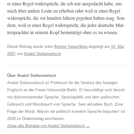
er ein­er Regel wider­spricht, die ich mir aus­gedacht habe, um
mich über andere Leute zu erheben oder weil er ein­er Regel
wider­spricht, die vor hun­dert Jahren gegolten haben mag. Son­
dern, weil er ein­er Regel wider­spricht, die jed­er deutsche Mut­
ter­sprach­ler in seinem Kopf herumträgt ohne es zu wissen.
Dieser Beitrag wurde unter
Bremer Sprachblog
abgelegt am
14. Mai
2007
von
Anatol Stefanowitsch
.
Über Anatol Stefanowitsch
Anatol Stefanowitsch ist Professor für die Struktur des heutigen
Englisch an der Freien Universität Berlin. Er beschäftigt sich derzeit
mit diskriminierender Sprache, Sprachpolitik und dem politischen
Gebrauch und Missbrauch von Sprache. Sein aktuelles Buch „Eine
Frage der Moral: Warum wir politisch korrekte Sprache brauchen“ ist
2018 im Dudenverlag erschienen.
Zeige alle Beiträge von Anatol Stefanowitsch
→