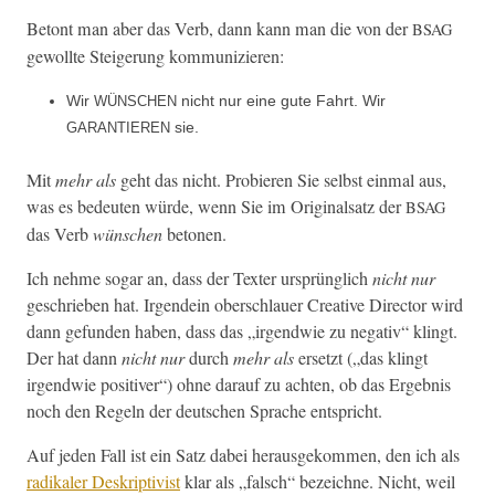
Betont man aber das Verb, dann kann man die von der
BSAG
gewollte Steigerung kommunizieren:
Wir
nicht nur eine gute Fahrt. Wir
WÜNSCHEN
sie.
GARANTIEREN
Mit
mehr als
geht das nicht. Pro­bieren Sie selb­st ein­mal aus,
was es bedeuten würde, wenn Sie im Orig­i­nal­satz der
BSAG
das Verb
wün­schen
betonen.
Ich nehme sog­ar an, dass der Tex­ter ursprünglich
nicht nur
geschrieben hat. Irgen­dein ober­schlauer Cre­ative Direc­tor wird
dann gefun­den haben, dass das „irgend­wie zu neg­a­tiv“ klingt.
Der hat dann
nicht nur
durch
mehr als
erset­zt („das klingt
irgend­wie pos­i­tiv­er“) ohne darauf zu acht­en, ob das Ergeb­nis
noch den Regeln der deutschen Sprache entspricht.
Auf jeden Fall ist ein Satz dabei her­aus­gekom­men, den ich als
radikaler Deskrip­tivist
klar als „falsch“ beze­ichne. Nicht, weil