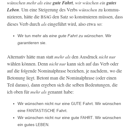
wün­schen mehr als eine
gute Fahrt
, wir wüschen ein
gutes
Leben
. Um eine Steigerung des Verbs
wün­schen
zu kom­mu­
nizieren, hätte die
den Satz so kon­stru­ieren müssen, dass
BSAG
dieses Verb durch
als
einge­führt wird, also etwa so:
Wir tun mehr als
eine gute Fahrt zu wün­schen
. Wir
garantieren
sie.
Alter­na­tiv hätte man statt
mehr als
den Aus­druck
nicht nur
wählen kön­nen. Denn
nicht nur
kann sich auf das Verb oder
auf die fol­gende Nom­i­nalphrase beziehen, je nach­dem, wo die
Beto­nung liegt. Betont man die Nom­i­nalphrase (oder einen
Teil daraus), dann ergeben sich die sel­ben Bedeu­tun­gen, die
ich oben für
mehr als
genan­nt habe:
Wir wün­schen nicht nur eine
Fahrt. Wir wün­schen
GUTE
eine
Fahrt.
FANTASTISCHE
Wir wün­schen nicht nur eine gute
. Wir wün­schen
FAHRT
ein gutes
.
LEBEN