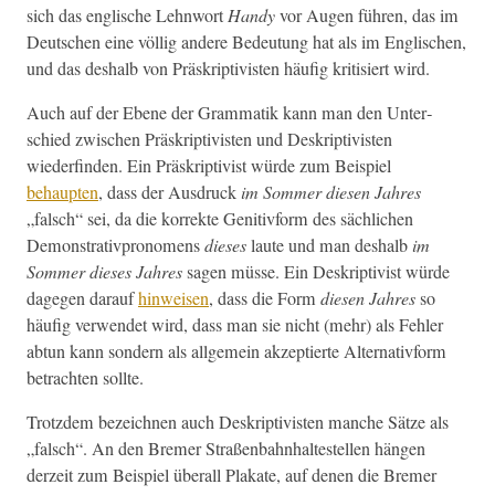
sich das englis­che Lehn­wort
Handy
vor Augen führen, das im
Deutschen eine völ­lig andere Bedeu­tung hat als im Englis­chen,
und das deshalb von Präskrip­tivis­ten häu­fig kri­tisiert wird.
Auch auf der Ebene der Gram­matik kann man den Unter­
schied zwis­chen Präskrip­tivis­ten und Deskrip­tivis­ten
wiederfind­en. Ein Präskrip­tivist würde zum Beispiel
behaupten
, dass der Aus­druck
im Som­mer diesen Jahres
„falsch“ sei, da die kor­rek­te Gen­i­tiv­form des säch­lichen
Demon­stra­tivpronomens
dieses
laute und man deshalb
im
Som­mer dieses Jahres
sagen müsse. Ein Deskrip­tivist würde
dage­gen darauf
hin­weisen
, dass die Form
diesen Jahres
so
häu­fig ver­wen­det wird, dass man sie nicht (mehr) als Fehler
abtun kann son­dern als all­ge­mein akzep­tierte Alter­na­tiv­form
betra­cht­en sollte.
Trotz­dem beze­ich­nen auch Deskrip­tivis­ten manche Sätze als
„falsch“. An den Bre­mer Straßen­bahn­hal­testellen hän­gen
derzeit zum Beispiel über­all Plakate, auf denen die Bre­mer