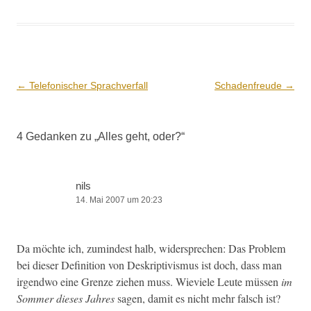
Beitrags-
←
Telefonischer Sprachverfall
Schadenfreude
→
Navigation
4 Gedanken zu „
Alles geht, oder?
“
nils
14. Mai 2007 um 20:23
Da möchte ich, zumin­d­est halb, wider­sprechen: Das Prob­lem
bei dieser Def­i­n­i­tion von Deskrip­tivis­mus ist doch, dass man
irgend­wo eine Gren­ze ziehen muss. Wieviele Leute müssen
im
Som­mer dieses Jahres
sagen, damit es nicht mehr falsch ist?