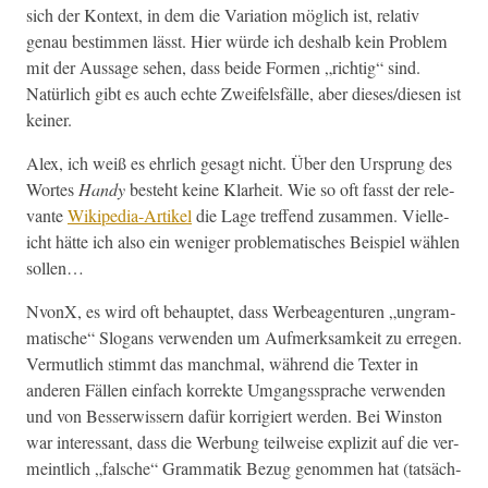
sich der Kon­text, in dem die Vari­a­tion möglich ist, rel­a­tiv
genau bes­tim­men lässt. Hier würde ich deshalb kein Prob­lem
mit der Aus­sage sehen, dass bei­de For­men „richtig“ sind.
Natür­lich gibt es auch echte Zweifels­fälle, aber dieses/diesen ist
keiner.
Alex, ich weiß es ehrlich gesagt nicht. Über den Ursprung des
Wortes
Handy
beste­ht keine Klarheit. Wie so oft fasst der rel­e­
vante
Wikipedia-Artikel
die Lage tre­f­fend zusam­men. Vielle­
icht hätte ich also ein weniger prob­lema­tis­ches Beispiel wählen
sollen…
NvonX, es wird oft behauptet, dass Wer­beagen­turen „ungram­
ma­tis­che“ Slo­gans ver­wen­den um Aufmerk­samkeit zu erre­gen.
Ver­mut­lich stimmt das manch­mal, während die Tex­ter in
anderen Fällen ein­fach kor­rek­te Umgangssprache ver­wen­den
und von Besser­wis­sern dafür kor­rigiert wer­den. Bei Win­ston
war inter­es­sant, dass die Wer­bung teil­weise expliz­it auf die ver­
meintlich „falsche“ Gram­matik Bezug genom­men hat (tat­säch­