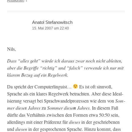
Antworten
Anatol Stefanowitsch
15. Mai 2007 um 22:40
Nils,
Dass “alles geht” würde ich daraus zwar noch nicht ableit­en,
aber die Begriffe “richtig” und “falsch” ver­wende ich nur mit
klarem Bezug auf ein Regelwerk.
Da spricht der Com­put­er­lin­guist…
Es ist oft sin­nvoll,
Sprache als ein klares Regel­w­erk betra­cht­en. Aber diese Ide­al­
isierung ver­sagt bei Sprach­wan­del­prozessen wie dem von
Som­
mer diese
s
Jahres
zu
Som­mer diese
n
Jahres
. In diesem Fall
dürfte das Ver­hält­nis zwis­chen den For­men etwa 50:50 sein,
allerd­ings mit ein­er Präferenz für
dieses
in der geschriebe­nen
und
diesen
in der gesproch­enen Sprache. Hinzu kommt, dass