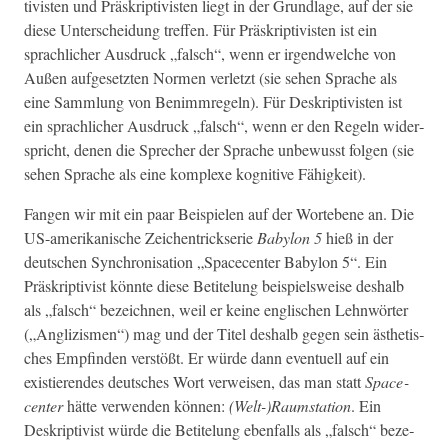
tivis­ten und Präskrip­tivis­ten liegt in der Grund­lage, auf der sie
diese Unter­schei­dung tre­f­fen. Für Präskrip­tivis­ten ist ein
sprach­lich­er Aus­druck „falsch“, wenn er irgendwelche von
Außen aufge­set­zten Nor­men ver­let­zt (sie sehen Sprache als
eine Samm­lung von Ben­imm­regeln). Für Deskrip­tivis­ten ist
ein sprach­lich­er Aus­druck „falsch“, wenn er den Regeln wider­
spricht, denen die Sprech­er der Sprache unbe­wusst fol­gen (sie
sehen Sprache als eine kom­plexe kog­ni­tive Fähigkeit).
Fan­gen wir mit ein paar Beispie­len auf der Wor­tebene an. Die
US-amerikanis­che Zeichen­trick­serie
Baby­lon 5
hieß in der
deutschen Syn­chro­ni­sa­tion „Space­cen­ter Baby­lon 5“. Ein
Präskrip­tivist kön­nte diese Betitelung beispiel­sweise deshalb
als „falsch“ beze­ich­nen, weil er keine englis­chen Lehn­wörter
(„Anglizis­men“) mag und der Titel deshalb gegen sein ästhetis­
ches Empfind­en ver­stößt. Er würde dann eventuell auf ein
existieren­des deutsches Wort ver­weisen, das man statt
Space­
cen­ter
hätte ver­wen­den kön­nen:
(Welt-)Raumstation
. Ein
Deskrip­tivist würde die Betitelung eben­falls als „falsch“ beze­