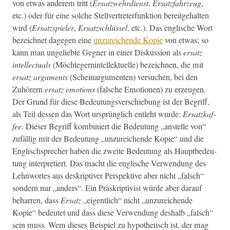
von etwas anderem tritt (
Ersatzwehr­di­enst
,
Ersatz­fahrzeug
,
etc.) oder für eine solche Stel­lvertreter­funk­tion bere­it­ge­hal­ten
wird (
Ersatzspiel­er
,
Ersatzschlüs­sel
, etc.). Das englis­che Wort
beze­ich­net dage­gen eine
unzure­ichende Kopie
von etwas; so
kann man ungeliebte Geg­n­er in ein­er Diskus­sion als
ersatz
intel­lec­tu­als
(Möchte­gern­in­tellek­tuelle) beze­ich­nen, die mit
ersatz argu­ments
(Scheinar­gu­menten) ver­suchen, bei den
Zuhör­ern
ersatz emo­tions
(falsche Emo­tio­nen) zu erzeu­gen.
Der Grund für diese Bedeu­tungsver­schiebung ist der Begriff,
als Teil dessen das Wort ursprünglich entle­ht wurde:
Ersatzkaf­
fee
. Dieser Begriff kom­biniert die Bedeu­tung „anstelle von“
zufäl­lig mit der Bedeu­tung „unzure­ichende Kopie“ und die
Englis­chsprech­er haben die zweite Bedeu­tung als Hauptbe­deu­
tung inter­pretiert. Das macht die englis­che Ver­wen­dung des
Lehn­wortes aus deskrip­tiv­er Per­spek­tive aber nicht „falsch“
son­dern nur „anders“. Ein Präskrip­tivist würde aber darauf
behar­ren, dass
Ersatz
„eigentlich“ nicht „unzure­ichende
Kopie“ bedeutet und dass diese Ver­wen­dung deshalb „falsch“
sein muss. Wem dieses Beispiel zu hypo­thetisch ist, der mag