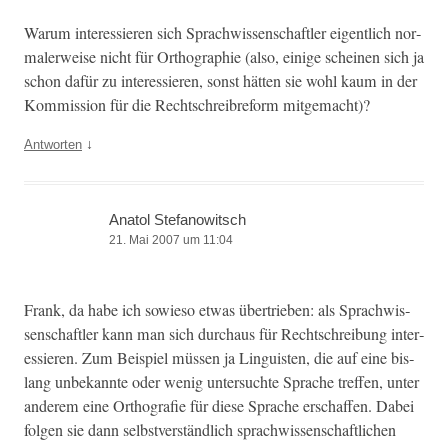
Warum inter­essieren sich Sprach­wis­senschaftler eigentlich nor­
maler­weise nicht für Orthogra­phie (also, einige scheinen sich ja
schon dafür zu inter­essieren, son­st hät­ten sie wohl kaum in der
Kom­mis­sion für die Rechtschreibre­form mitgemacht)?
↓
Antworten
Anatol Stefanowitsch
21. Mai 2007 um 11:04
Frank, da habe ich sowieso etwas über­trieben: als Sprach­wis­
senschaftler kann man sich dur­chaus für Rechtschrei­bung inter­
essieren. Zum Beispiel müssen ja Lin­guis­ten, die auf eine bis­
lang unbekan­nte oder wenig unter­suchte Sprache tre­f­fen, unter
anderem eine Orthografie für diese Sprache erschaf­fen. Dabei
fol­gen sie dann selb­stver­ständlich sprach­wis­senschaftlichen