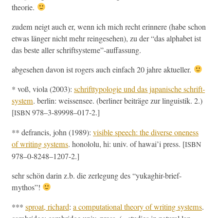
theorie.
zudem neigt auch er, wenn ich mich recht erin­nere (habe schon
etwas länger nicht mehr reinge­se­hen), zu der “das alpha­bet ist
das beste aller schriftsysteme”-auffassung.
abge­se­hen davon ist rogers auch ein­fach 20 jahre aktueller.
* voß, vio­la (2003):
schrift­ty­polo­gie und das japanis­che schrift­
sys­tem
. berlin: weis­sensee. (berlin­er beiträge zur lin­guis­tik. 2.)
[
978–3‑89998–017‑2.]
ISBN
** defran­cis, john (1989):
vis­i­ble speech: the diverse one­ness
of writ­ing sys­tems
. hon­ololu, hi: univ. of hawai’i press. [
ISBN
978–0‑8248–1207‑2.]
sehr schön darin z.b. die zer­legung des “yuk­aghir-brief-
mythos”!
***
sproat, richard
:
a com­pu­ta­tion­al the­o­ry of writ­ing sys­tems
.