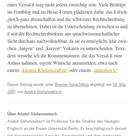
eines Versal‑ß mag nicht jedem ein­sichtig sein. Viele Beiträge
im Font­blog und im Heise-Forum plädierten dafür, das ß doch
gle­ich ganz abzuschaf­fen und die schweiz­er Rechtschrei­bung
zu übernehmen. Dabei ist die Unter­schei­dung zwis­chen ss und
ß seit der Rechtschreibre­form aus sprach­wis­senschaftlich­er
Sicht dur­chaus nachvol­lziehbar, da sie es ermöglicht, klar zwis­
chen „lan­gen“ und „kurzen“ Vokalen zu unter­schei­den. Trotz­
dem ver­ste­he ich die Kom­men­ta­toren, die das Versal‑ß zum
Anlass nah­men, eigene Wün­sche anzumelden, etwa nach
einem
„kleinen Klam­mer­af­fen“
oder einem
„stum­men h“
.
Dieser Beitrag wurde unter
Bremer Sprachblog
abgelegt am
19. Mai
2007
von
Anatol Stefanowitsch
.
Über Anatol Stefanowitsch
Anatol Stefanowitsch ist Professor für die Struktur des heutigen
Englisch an der Freien Universität Berlin. Er beschäftigt sich derzeit
mit diskriminierender Sprache, Sprachpolitik und dem politischen