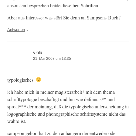
anson­sten besprechen bei­de diesel­ben Schriften.
Aber aus Inter­esse: was stört Sie denn an Samp­sons Buch?
↓
Antworten
viola
21. Mai 2007 um 13:35
typol­o­gis­ches.
ich habe mich in mein­er mag­is­ter­ar­beit* mit dem the­ma
schrift­ty­polo­gie beschäftigt und bin wie defran­cis** und
sproat*** der mei­n­ung, daß die typol­o­gis­che unter­schei­dung in
logographis­che und phono­graphis­che schrift­sys­teme nicht das
wahre ist.
samp­son gehört halt zu den anhängern der entweder-oder-