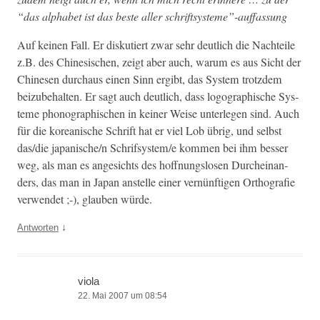
“das alpha­bet ist das beste aller schriftsysteme”-auffassung
Auf keinen Fall. Er disku­tiert zwar sehr deut­lich die Nachteile
z.B. des Chi­ne­sis­chen, zeigt aber auch, warum es aus Sicht der
Chi­ne­sen dur­chaus einen Sinn ergibt, das Sys­tem trotz­dem
beizube­hal­ten. Er sagt auch deut­lich, dass logographis­che Sys­
teme phono­graphis­chen in kein­er Weise unter­legen sind. Auch
für die kore­anis­che Schrift hat er viel Lob übrig, und selb­st
das/die japanische/n Schrifsystem/e kom­men bei ihm bess­er
weg, als man es angesichts des hoff­nungslosen Durcheinan­
ders, das man in Japan anstelle ein­er vernün­fti­gen Orthografie
ver­wen­det ;-), glauben würde.
↓
Antworten
viola
22. Mai 2007 um 08:54