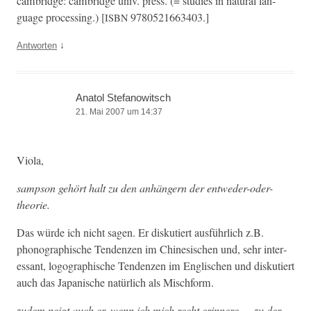
cam­bridge: cam­bridge univ. press. (= stud­ies in nat­ur­al lan­
guage pro­cess­ing.) [
9780521663403.]
ISBN
↓
Antworten
Anatol Stefanowitsch
21. Mai 2007 um 14:37
Vio­la,
samp­son gehört halt zu den anhängern der entweder-oder-
theorie.
Das würde ich nicht sagen. Er disku­tiert aus­führlich z.B.
phono­graphis­che Ten­den­zen im Chi­ne­sis­chen und, sehr inter­
es­sant, logographis­che Ten­den­zen im Englis­chen und disku­tiert
auch das Japanis­che natür­lich als Mischform.
zudem neigt auch er, wenn ich mich recht erin­nere … zu der