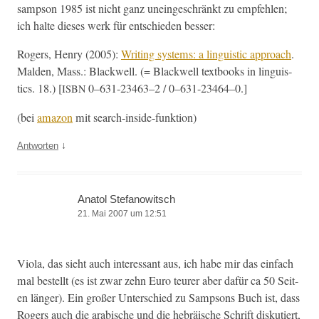
samp­son 1985 ist nicht ganz uneingeschränkt zu empfehlen;
ich halte dieses werk für entsch­ieden besser:
Rogers, Hen­ry (2005):
Writ­ing sys­tems: a lin­guis­tic approach
.
Malden, Mass.: Black­well. (= Black­well text­books in lin­guis­
tics. 18.) [
0–631-23463–2 / 0–631-23464–0.]
ISBN
(bei
ama­zon
mit search-inside-funktion)
↓
Antworten
Anatol Stefanowitsch
21. Mai 2007 um 12:51
Vio­la, das sieht auch inter­es­sant aus, ich habe mir das ein­fach
mal bestellt (es ist zwar zehn Euro teur­er aber dafür ca 50 Seit­
en länger). Ein großer Unter­schied zu Samp­sons Buch ist, dass
Rogers auch die ara­bis­che und die hebräis­che Schrift disku­tiert,