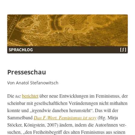
Sprachlog
Presseschau
Von Anatol Stefanowitsch
Die
taz
berichtet
über neue Entwick­lun­gen im Fem­i­nis­mus, der
schein­bar mit gesellschaftlichen Verän­derun­gen nicht mithal­ten
kon­nte und „irgend­wie daneben herum­ste­ht“. Das will der
Sam­mel­band
Das F‑Wort. Fem­i­nis­mus ist sexy
(Hg. Mir­ja
Stöck­er, König­stein, 2007) ändern, indem die Autor/innen ver­
suchen, „den Frei­heits­be­griff des alten Fem­i­nis­mus aus seinen