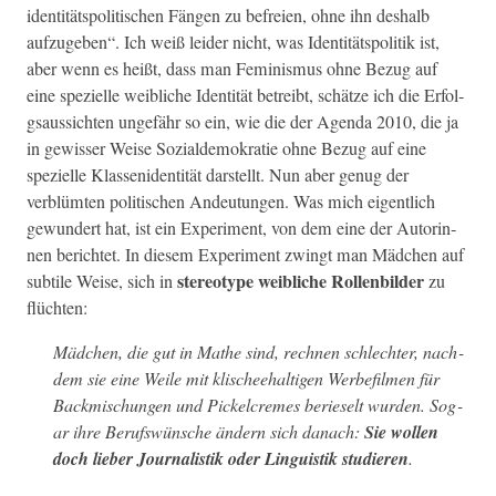
iden­tität­spoli­tis­chen Fän­gen zu befreien, ohne ihn deshalb
aufzugeben“.
Ich weiß lei­der nicht, was Iden­tität­spoli­tik ist,
aber wenn es heißt, dass man Fem­i­nis­mus ohne Bezug auf
eine spezielle weib­liche Iden­tität betreibt, schätze ich die Erfol­
gsaus­sicht­en unge­fähr so ein, wie die der Agen­da 2010, die ja
in gewiss­er Weise Sozialdemokratie ohne Bezug auf eine
spezielle Klasseniden­tität darstellt. Nun aber genug der
verblümten poli­tis­chen Andeu­tun­gen. Was mich eigentlich
gewun­dert hat, ist ein Exper­i­ment, von dem eine der Autorin­
nen berichtet. In diesem Exper­i­ment zwingt man Mäd­chen auf
stereo­type weib­liche Rol­len­bilder
sub­tile Weise, sich in
zu
flüchten:
Mäd­chen, die gut in Mathe sind, rech­nen schlechter, nach­
dem sie eine Weile mit klis­chee­halti­gen Wer­be­filmen für
Back­mis­chun­gen und Pick­el­cremes berieselt wur­den. Sog­
ar ihre Beruf­swün­sche ändern sich danach:
Sie wollen
doch lieber Jour­nal­is­tik oder Lin­guis­tik studieren
.