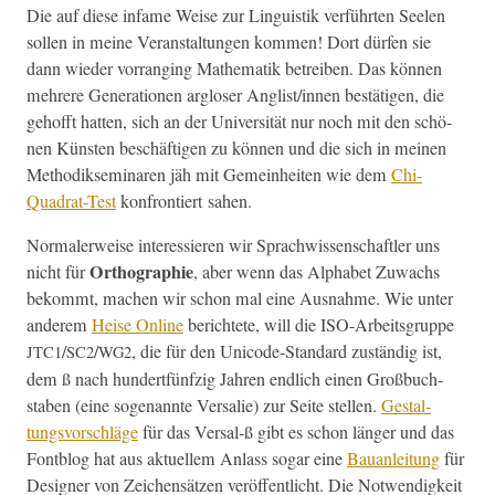
Die auf diese infame Weise zur Lin­guis­tik ver­führten See­len
sollen in meine Ver­anstal­tun­gen kom­men! Dort dür­fen sie
dann wieder vor­rang­ing Math­e­matik betreiben. Das kön­nen
mehrere Gen­er­a­tio­nen arglos­er Anglist/innen bestäti­gen, die
gehofft hat­ten, sich an der Uni­ver­sität nur noch mit den schö­
nen Kün­sten beschäfti­gen zu kön­nen und die sich in meinen
Methodik­sem­inaren jäh mit Gemein­heit­en wie dem
Chi-
Quadrat-Test
kon­fron­tiert sahen.
Nor­maler­weise inter­essieren wir Sprach­wis­senschaftler uns
Orthogra­phie
nicht für
, aber wenn das Alpha­bet Zuwachs
bekommt, machen wir schon mal eine Aus­nahme. Wie unter
anderem
Heise Online
berichtete, will die ISO-Arbeits­gruppe
/
/
, die für den Uni­code-Stan­dard zuständig ist,
JTC1
SC2
WG2
dem ß nach hun­dert­fün­fzig Jahren endlich einen Großbuch­
staben (eine soge­nan­nte Ver­salie) zur Seite stellen.
Gestal­
tungsvorschläge
für das Versal‑ß gibt es schon länger und das
Font­blog hat aus aktuellem Anlass sog­ar eine
Bauan­leitung
für
Design­er von Zeichen­sätzen veröf­fentlicht. Die Notwendigkeit