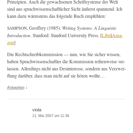
Prinzip­i­en. Auch die gewach­se­nen Schrift­sys­teme der Welt
sind aus sprach­wis­senschaftlich­er Sicht äußerst span­nend. Ich
kann dazu wärm­stens das fol­gende Buch empfehlen:
, Geof­frey (1985):
Writ­ing Sys­tems. A Lin­guis­tic
SAMPSON
Intro­duc­tion
. Stan­ford: Stan­ford Uni­ver­si­ty Press. [
Lib­ri
|
Ama­
zon
]
Die Rechtschreibkom­mis­sion — nun, wie Sie sich­er wis­sen,
haben Sprach­wis­senschaftler die Kom­mis­sion rei­hen­weise ver­
lassen. Allerd­ings nicht aus Desin­ter­esse, son­dern aus Verzwei­
flung darüber, dass man nicht auf sie hören wollte…
↓
Antworten
viola
21. Mai 2007 um 11:38