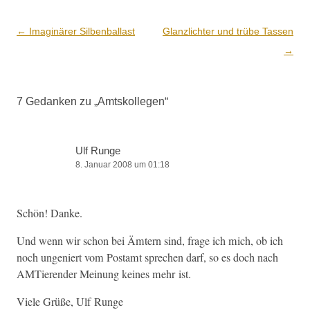
Beitrags-
←
Imaginärer Silbenballast
Glanzlichter und trübe Tassen
Navigation
→
7 Gedanken zu „
Amtskollegen
“
Ulf Runge
8. Januar 2008 um 01:18
Schön! Danke.
Und wenn wir schon bei Ämtern sind, frage ich mich, ob ich
noch unge­niert vom Post­amt sprechen darf, so es doch nach
AMTieren­der Mei­n­ung keines mehr ist.
Viele Grüße, Ulf Runge