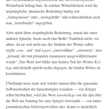
Wörter­buch befragt hat). In solchen Wörter­büch­ern wird die
ursprüngliche, lateinis­che Bedeu­tung häu­fig mit
„Amtsgenosse“ oder „Amts­ge­hil­fe“ und wahrschein­lich auch
mal „Amts­brud­er“ angegeben.
Aber spielt diese ursprüngliche Bedeu­tung, zumal aus ein­er
anderen Sprache, heute noch eine Rolle? Natür­lich nicht, vor
allem, da sie sich nicht aus der Struk­tur des Wortes selb­st
ergibt:
com
- „mit“ und
legare
„(aus)wählen“, „ernen­nen“, also
„jemand, der mit jeman­den zusam­men ausgewählt/ernannt
wurde“. Das Wort
Amt
bildet also keinen Teil des Wortes
Kol­
lege
und deshalb spricht nichts dage­gen, die bei­den Wörter zu
kombinieren.
Über­haupt muss man sich wieder ein­mal über die igno­rante
Selb­st­sicher­heit der Sprach­nör­gler wun­dern — wie Krüger
selb­st beobachtet, wird das Wort
Amt­skol­lege
von der dpa über
die Welt am Son­ntag bis zum Spiegel ver­wen­det — von lauter
jour­nal­is­tis­chen Schw­ergewicht­en also. Kann es tat­säch­lich