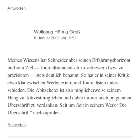
↓
Antworten
Wolfgang Hömig-Groß
8. Januar 2008 um 19:52
Meines Wis­sens hat Schnei­der aber seinen Erfahrung­shor­i­zont
und sein Ziel — Jour­nal­is­ten­deutsch zu verbessern bzw. zu
präzisieren — stets deut­lich benan­nt. So hat er in sein­er Kri­tik
etwa klar zwis­chen Wer­be­tex­tern und Jour­nal­is­ten unter­
schieden. Die Abhack­erei ist also möglicher­weise seinem
Hang zur kürzest­möglichen und dabei immer noch präg­nan­ten
Über­schrift zu ver­danken. Seit um Seit in seinem Werk “Die
Über­schrift” nachzuprüfen.
↓
Antworten