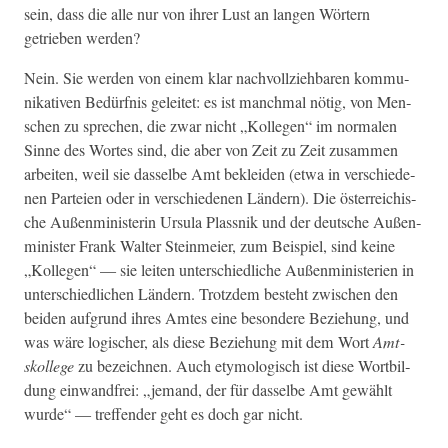
sein, dass die alle nur von ihrer Lust an lan­gen Wörtern
getrieben werden?
Nein. Sie wer­den von einem klar nachvol­lziehbaren kom­mu­
nika­tiv­en Bedürf­nis geleit­et: es ist manch­mal nötig, von Men­
schen zu sprechen, die zwar nicht „Kol­le­gen“ im nor­malen
Sinne des Wortes sind, die aber von Zeit zu Zeit zusam­men
arbeit­en, weil sie das­selbe Amt bek­lei­den (etwa in ver­schiede­
nen Parteien oder in ver­schiede­nen Län­dern). Die öster­re­ichis­
che Außen­min­is­terin Ursu­la Plass­nik und der deutsche Außen­
min­is­ter Frank Wal­ter Stein­meier, zum Beispiel, sind keine
„Kol­le­gen“ — sie leit­en unter­schiedliche Außen­min­is­te­rien in
unter­schiedlichen Län­dern. Trotz­dem beste­ht zwis­chen den
bei­den auf­grund ihres Amtes eine beson­dere Beziehung, und
was wäre logis­ch­er, als diese Beziehung mit dem Wort
Amt­
skol­lege
zu beze­ich­nen. Auch ety­mol­o­gisch ist diese Wort­bil­
dung ein­wand­frei: „jemand, der für das­selbe Amt gewählt
wurde“ — tre­f­fend­er geht es doch gar nicht.