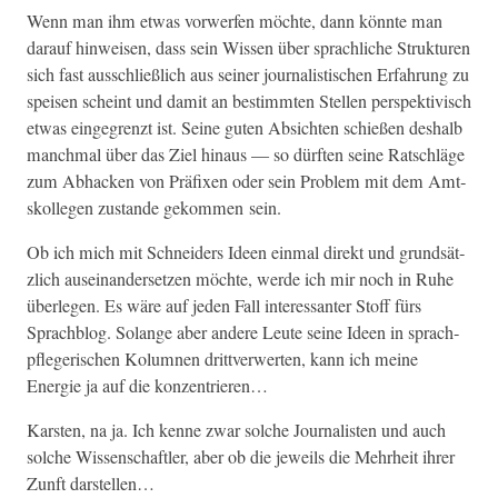
Wenn man ihm etwas vor­w­er­fen möchte, dann kön­nte man
darauf hin­weisen, dass sein Wis­sen über sprach­liche Struk­turen
sich fast auss­chließlich aus sein­er jour­nal­is­tis­chen Erfahrung zu
speisen scheint und damit an bes­timmten Stellen per­spek­tivisch
etwas einge­gren­zt ist. Seine guten Absicht­en schießen deshalb
manch­mal über das Ziel hin­aus — so dürften seine Ratschläge
zum Abhack­en von Prä­fix­en oder sein Prob­lem mit dem Amt­
skol­le­gen zus­tande gekom­men sein.
Ob ich mich mit Schnei­ders Ideen ein­mal direkt und grund­sät­
zlich auseinan­der­set­zen möchte, werde ich mir noch in Ruhe
über­legen. Es wäre auf jeden Fall inter­es­san­ter Stoff fürs
Sprach­blog. Solange aber andere Leute seine Ideen in sprach­
pflegerischen Kolum­nen drittver­w­erten, kann ich meine
Energie ja auf die konzentrieren…
Karsten, na ja. Ich kenne zwar solche Jour­nal­is­ten und auch
solche Wis­senschaftler, aber ob die jew­eils die Mehrheit ihrer
Zun­ft darstellen…