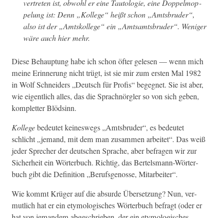
vertreten ist, obwohl er eine Tau­tolo­gie, eine Dop­pel­mop­
pelung ist: Denn „Kol­lege“ heißt schon „Amts­brud­er“,
also ist der „Amt­skol­lege“ ein „Amt­samts­brud­er“. Weniger
wäre auch hier mehr.
Diese Behaup­tung habe ich schon öfter gele­sen — wenn mich
meine Erin­nerung nicht trügt, ist sie mir zum ersten Mal 1982
in Wolf Schnei­ders „Deutsch für Profis“ begeg­net. Sie ist aber,
wie eigentlich alles, das die Sprach­nör­gler so von sich geben,
kom­plet­ter Blödsinn.
Kol­lege
bedeutet keineswegs „Amts­brud­er“, es bedeutet
schlicht „jemand, mit dem man zusam­men arbeit­et“. Das weiß
jed­er Sprech­er der deutschen Sprache, aber befra­gen wir zur
Sicher­heit ein Wörter­buch. Richtig, das Ber­tels­mann-Wörter­
buch gibt die Def­i­n­i­tion „Beruf­sgenosse, Mitarbeiter“.
Wie kommt Krüger auf die absurde Über­set­zung? Nun, ver­
mut­lich hat er ein ety­mol­o­gis­ches Wörter­buch befragt (oder er
hat von jeman­dem abgeschrieben, der ein ety­mol­o­gis­ches