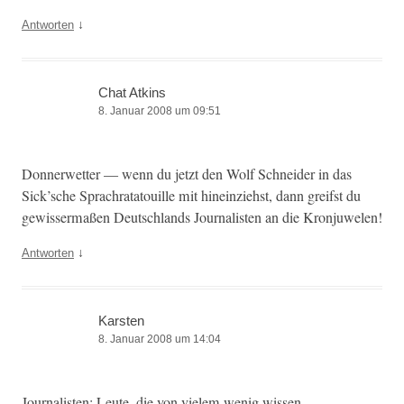
↓
Antworten
Chat Atkins
8. Januar 2008 um 09:51
Don­ner­wet­ter — wenn du jet­zt den Wolf Schnei­der in das
Sick’sche Sprachrata­touille mit hineinziehst, dann greif­st du
gewis­ser­maßen Deutsch­lands Jour­nal­is­ten an die Kronjuwelen!
↓
Antworten
Karsten
8. Januar 2008 um 14:04
Jour­nal­is­ten: Leute, die von vielem wenig wissen.