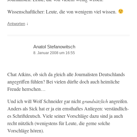
Wis­senschaftlich­er: Leute, die von wenigem viel wissen.
↓
Antworten
Anatol Stefanowitsch
8. Januar 2008 um 16:55
Chat Atkins, ob sich da gle­ich alle Jour­nal­is­ten Deutsch­lands
ange­grif­f­en fühlen? Bei vie­len dürfte doch auch heim­liche
Freude herrschen…
Und ich will Wolf Schnei­der gar nicht
grund­sät­zlich
angreifen.
Anders als Sick hat er ja ein ern­sthaftes Anliegen: ver­ständlich­
es Schrift­deutsch. Viele sein­er Vorschläge dazu sind ja auch
recht nüt­zlich (wenig­stens für Leute, die gerne solche
Vorschläge hören).