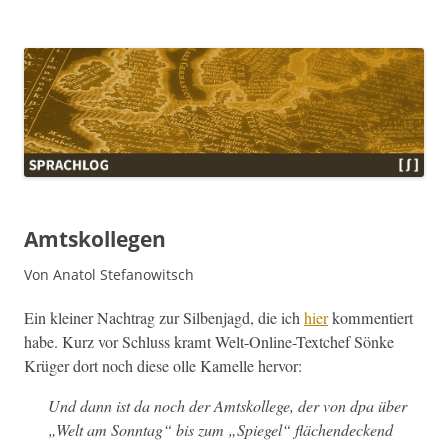
Sprachlog
Amtskollegen
Von Anatol Stefanowitsch
Ein klein­er Nach­trag zur Sil­ben­jagd, die ich
hier
kom­men­tiert
habe. Kurz vor Schluss kramt Welt-Online-Textchef Sönke
Krüger dort noch diese olle Kamelle hervor:
Und dann ist da noch der
Amt­skol­lege
, der von dpa über
„Welt am Son­ntag“ bis zum „Spiegel“ flächen­deck­end