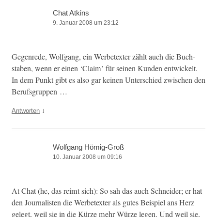
Chat Atkins
9. Januar 2008 um 23:12
Gegenrede, Wolf­gang, ein Wer­be­tex­ter zählt auch die Buch­
staben, wenn er einen ‘Claim’ für seinen Kun­den entwick­elt.
In dem Punkt gibt es also gar keinen Unter­schied zwis­chen den
Berufsgruppen …
↓
Antworten
Wolfgang Hömig-Groß
10. Januar 2008 um 09:16
At Chat (he, das reimt sich): So sah das auch Schnei­der; er hat
den Jour­nal­is­ten die Wer­be­tex­ter als gutes Beispiel ans Herz
gelegt, weil sie in die Kürze mehr Würze leg­en. Und weil sie,