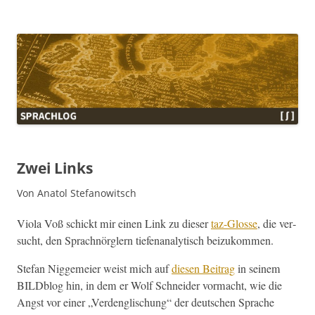
Sprachlog
Zwei Links
Von Anatol Stefanowitsch
Vio­la Voß schickt mir einen Link zu dieser
taz-Glosse
, die ver­
sucht, den Sprach­nör­glern tiefe­n­an­a­lytisch beizukommen.
Ste­fan Nigge­meier weist mich auf
diesen Beitrag
in seinem
BILD­blog hin, in dem er Wolf Schnei­der vor­ma­cht, wie die
Angst vor ein­er „Ver­denglis­chung“ der deutschen Sprache