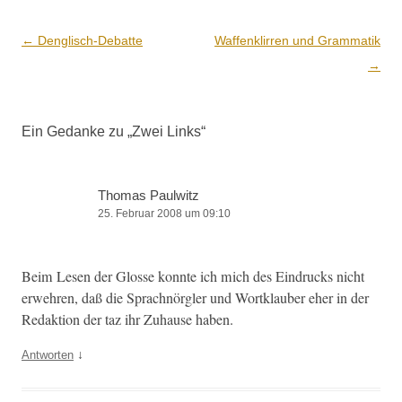
Beitrags-
←
Denglisch-Debatte
Waffenklirren und Grammatik
Navigation
→
Ein Gedanke zu „
Zwei Links
“
Thomas Paulwitz
25. Februar 2008 um 09:10
Beim Lesen der Glosse kon­nte ich mich des Ein­drucks nicht
erwehren, daß die Sprach­nör­gler und Wortk­lauber eher in der
Redak­tion der taz ihr Zuhause haben.
↓
Antworten