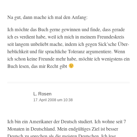
Na gut, dann mache ich mal den Anfang:
Ich möchte das Buch gerne gewin­nen und finde, dass ger­ade
ich es ver­di­ent habe, weil ich mich in meinem Fre­un­deskreis
seit langem unbe­liebt mache, indem ich gegen Sick’sche Über­
he­blichkeit und für sprach­liche Tol­er­anz argu­men­tiere. Wenn
ich schon keine Fre­unde mehr habe, möchte ich wenig­stens ein
Buch lesen, das mir Recht gibt
L. Rosen
17. April 2008 um 10:38
Ich bin ein Amerikan­er der Deutsch studiert. Ich wohne seit 7
Monat­en in Deutsch­land. Mein endgültiges Ziel ist bess­er
Deutsch zu sprechen als die meis­ten Deutschen. Ich lese