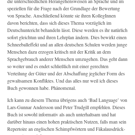
die unter­schiedlichen Herange­hensweisen an Sprache und im
speziellen für die Frage nach der Grund­lage der Bew­er­tung
von Sprache. Anschließend kön­nte sie ihren Kol­legIn­nen
davon bericht­en, dass sich dieses The­ma vorzüglich im
Deutschuntericht behan­deln lässt. Diese wer­den es ihr natür­lich
sofort gle­ich­tun und ihren Lehrplan ändern. Dies bewirkt einen
Schnee­ball­ef­fekt und an allen deutschen Schulen wer­den junge
Men­schen dazu erzo­gen kri­tisch mit der Kri­tik an dem
Sprachge­brauch ander­er Men­schen umzuge­hen. Das geht dann
so weit­er und es endet schließlich mit ein­er gerecht­en
Verteilung der Güter und der Abschaf­fung jeglich­er Form des
gewalt­samen Kon­flik­tes. Und das alles nur weil ich dieses
Buch gewon­nen habe. Phänomenal.
Ich kann zu diesem The­ma übri­gens auch ‘Bad Lan­guage’ von
Lars-Gun­nar Ander­s­son und Peter Trudg­ill empfehlen. Dieses
Buch ist sowohl infor­ma­tiv als auch unter­halt­sam und hat
darüber hin­aus einen hohen prak­tis­chen Nutzen, falls man sein
Reper­toire an englis­chen Schimpfwörtern und Fäkalaus­drück­