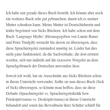
Ich habe mir ger­ade dieses Buch bestellt. Ich kön­nte aber noch
ein weit­eres Buch sehr gut gebrauchen, damit ich es mein­er
Mut­ter schenken kann. Meine Mut­ter ist Deutschlehrerin und
lei­der begeis­tert von Sicks Büch­ern. Ich habe schon mit dem
Buch ‘Lan­guage Myths’ (Her­aus­gegeben von Lau­rie Bauer
und Peter Trudg­ill) ver­sucht Sie davon zu überzeu­gen, dass
diese Sprach­nörgelei zumin­d­est unnötig ist. Lei­der hat dies
nicht ganz funk­tion­iert, da die Sachver­halte, die dort erörtert
wer­den, sich nur indi­rekt auf die exzes­sive Nörgelei an dem
Sprachge­brauch der Deutschen anwen­den lässt.
Soweit ich weiß, hat sie Auss­chnitte aus Sicks Büch­ern schon
in ihrem Unter­richt ver­wen­det. Sollte sie nun dieses Buch (Sick
of Sick) überzeu­gen, so kön­nte man hof­fen, dass sie diese
Debat­te (Sprach­nörgelei vs. Sprach­nörgeleikri­tik bzw.
Präskrip­tivis­mus vs. Deskrip­tivis­mus) in ihrem Unter­richt
behan­delt und somit das Bewußt­sein ihrer Schüler schärft für