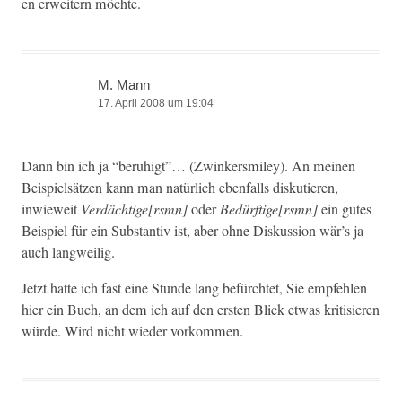
en erweit­ern möchte.
M. Mann
17. April 2008 um 19:04
Dann bin ich ja “beruhigt”… (Zwinkersmi­ley). An meinen
Beispiel­sätzen kann man natür­lich eben­falls disku­tieren,
inwieweit
Verdächtige[rsmn]
oder
Bedürftige[rsmn]
ein gutes
Beispiel für ein Sub­stan­tiv ist, aber ohne Diskus­sion wär’s ja
auch langweilig.
Jet­zt hat­te ich fast eine Stunde lang befürchtet, Sie empfehlen
hier ein Buch, an dem ich auf den ersten Blick etwas kri­tisieren
würde. Wird nicht wieder vorkommen.