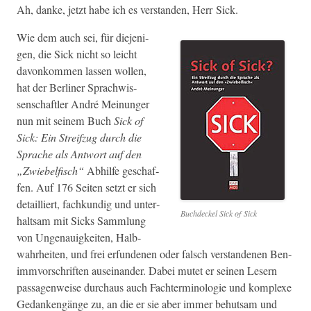
Ah, danke, jet­zt habe ich es ver­standen, Herr Sick.
Wie dem auch sei, für diejeni­
gen, die Sick nicht so leicht
davonkom­men lassen wollen,
hat der Berlin­er Sprach­wis­
senschaftler André Mei­n­unger
nun mit seinem Buch
Sick of
Sick: Ein Streifzug durch die
Sprache als Antwort auf den
„Zwiebelfisch“
Abhil­fe geschaf­
fen. Auf 176 Seit­en set­zt er sich
detail­liert, fachkundig und unter­
Buchdeck­el
Sick of Sick
halt­sam mit Sicks Samm­lung
von Unge­nauigkeit­en, Halb­
wahrheit­en, und frei erfun­de­nen oder falsch ver­stande­nen Ben­
im­mvorschriften auseinan­der. Dabei mutet er seinen Lesern
pas­sagen­weise dur­chaus auch Fachter­mi­nolo­gie und kom­plexe
Gedankengänge zu, an die er sie aber immer behut­sam und