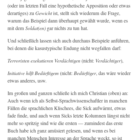
(oder im let­zten Fall eine hypo­thetis­che Appo­si­tion oder etwas
der­ar­tiges) zu
Gewicht
ist, stellt sich wiederum die Frage,
warum das Beispiel dann über­haupt gewählt wurde, wenn es
mit dem
Soldat(en)
gar nichts zu tun hat.
Und schließlich lassen sich auch dur­chaus Beispiele anführen,
bei denen die kasustyp­is­che Endung nicht weg­fall­en darf:
Ter­ror­is­ten exeku­tieren Verdächti­gen
(nicht:
Verdächtiger
),
Ini­tia­tive hil­ft Bedürftigem
(nicht:
Bedürftiger
, das wäre wieder
etwas anderes, usw.
Im großen und ganzen schließe ich mich Chris­t­ian (oben) an:
Auch wenn ich als Selb­st-Sprach­wis­senschaftler in manchen
Fällen die sprach­lichen Klis­chees, die Sick aufwärmt, etwas
fade finde, und auch wenn Sicks let­zte Kolum­nen längst nicht
mehr so spritzig sind wie die ersten — zumin­d­est das erste
Buch habe ich ganz amüsiert gele­sen, und wenn es bei
manchen Men­schen Inter­esse an der Sprache weckt, so ist