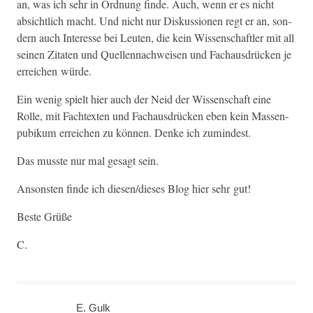
an, was ich sehr in Ord­nung finde. Auch, wenn er es nicht
absichtlich macht. Und nicht nur Diskus­sio­nen regt er an, son­
dern auch Inter­esse bei Leuten, die kein Wis­senschaftler mit all
seinen Zitat­en und Quel­len­nach­weisen und Fachaus­drück­en je
erre­ichen würde.
Ein wenig spielt hier auch der Neid der Wis­senschaft eine
Rolle, mit Fach­tex­ten und Fachaus­drück­en eben kein Massen­
pu­bikum erre­ichen zu kön­nen. Denke ich zumindest.
Das musste nur mal gesagt sein.
Anson­sten finde ich diesen/dieses Blog hier sehr gut!
Beste Grüße
C.
E. Gulk