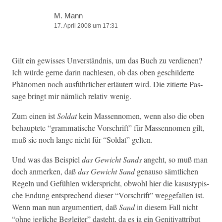
M. Mann
17. April 2008 um 17:31
Gilt ein gewiss­es Unver­ständ­nis, um das Buch zu ver­di­enen?
Ich würde gerne darin nach­le­sen, ob das oben geschilderte
Phänomen noch aus­führlich­er erläutert wird. Die zitierte Pas­
sage bringt mir näm­lich rel­a­tiv wenig.
Zum einen ist
Sol­dat
kein Massen­nomen, wenn also die oben
behauptete “gram­ma­tis­che Vorschrift” für Massen­nomen gilt,
muß sie noch lange nicht für “Sol­dat” gelten.
Und was das Beispiel
das Gewicht Sands
ange­ht, so muß man
doch anmerken, daß
das Gewicht Sand
genau­so sämtlichen
Regeln und Gefühlen wider­spricht, obwohl hier die kasustyp­is­
che Endung entsprechend dieser “Vorschrift” wegge­fall­en ist.
Wenn man nun argu­men­tiert, daß
Sand
in diesem Fall nicht
“ohne jegliche Begleit­er” daste­ht, da es ja ein Gen­i­ti­vat­trib­ut