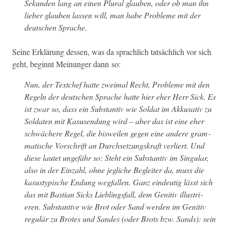
Sekun­den lang an einen Plur­al glauben, oder ob man ihn
lieber glauben lassen will, man habe Prob­leme mit der
deutschen Sprache.
Seine Erk­lärung dessen, was da sprach­lich tat­säch­lich vor sich
geht, begin­nt Mei­n­unger dann so:
Nun, der Textchef hat­te zweimal Recht, Prob­leme mit den
Regeln der deutschen Sprache hat­te hier eher Herr Sick. Es
ist zwar so, dass ein Sub­stan­tiv wie
Sol­dat
im Akkusativ zu
Sol­dat­en
mit Kasusendung wird – aber das ist eine eher
schwächere Regel, die bisweilen gegen eine andere gram­
ma­tis­che Vorschrift an Durch­set­zungskraft ver­liert. Und
diese lautet unge­fähr so: Ste­ht ein Sub­stan­tiv im Sin­gu­lar,
also in der Ein­zahl, ohne jegliche Begleit­er da, muss die
kasustyp­is­che Endung weg­fall­en. Ganz ein­deutig lässt sich
das mit Bas­t­ian Sicks Lieblings­fall, dem Gen­i­tiv illus­tri­
eren. Sub­stan­tive wie
Brot
oder
Sand
wer­den im Gen­i­tiv
reg­ulär zu
Brotes
und
Sandes
(oder
Brots
bzw.
Sands
):
sein