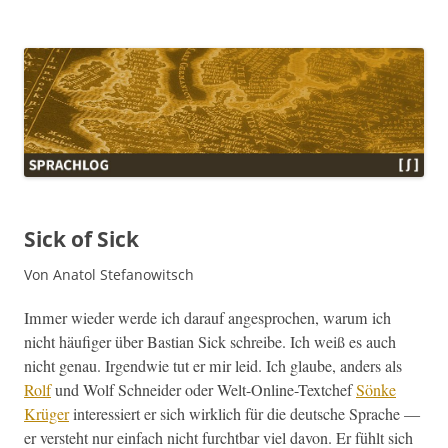
Sprachlog
Sick of Sick
Von Anatol Stefanowitsch
Immer wieder werde ich darauf ange­sprochen, warum ich
nicht häu­figer über Bas­t­ian Sick schreibe. Ich weiß es auch
nicht genau. Irgend­wie tut er mir leid. Ich glaube, anders als
Rolf
und Wolf Schnei­der oder Welt-Online-Textchef
Sönke
Krüger
inter­essiert er sich wirk­lich für die deutsche Sprache —
er ver­ste­ht nur ein­fach nicht furcht­bar viel davon. Er fühlt sich