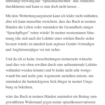
unbe­d­ingt freiwillig)die “Sprach­nachricht­en” und Ähn­lich­es
durchkämmt und kann es nun doch nicht lassen…
Mit dem Wel­tret­tungsar­gu­ment kann ich lei­der nicht mithal­ten,
aber ich kann immer­hin ver­sich­ern, dass das Buch in meinen
Hän­den die Leben (oder zumin­d­est die Gesund­heit) einiger
“Sprach­pfleger” ret­ten würde! In mein­er momen­ta­nen Stim­
mung (die sich nach der Lek­türe eines solchen Buchs sich­er
bessern würde) ist näm­lich kein arglos­er Gen­i­tiv-Vertei­di­ger
und Anglizis­men­jäger vor mir sicher.
Und da ich a) keine Auss­chre­itun­gen mein­er­seits wün­sche
(und dies wie oben erwäh­nt durch eine auf­munternde Lek­türe
ver­hin­dert wer­den kön­nte) und b) lei­der nicht sehr wort­ge­
wandt bin und mehr gute Argu­mente auslei­hen müsste, um
zumin­d­est die hart­näck­igeren Sick-Jünger in mein­er Umge­
bung zu bekehren,
wäre das Buch in meinen Hän­den zumin­d­est ein Beitrag zum
gewalt­freien Wider­stand gegen meine sprachkon­ser­v­a­tiv­eren