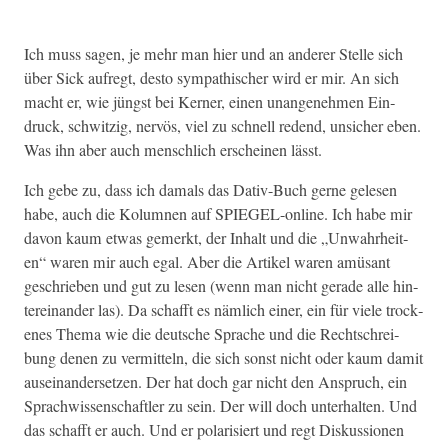
Ich muss sagen, je mehr man hier und an ander­er Stelle sich
über Sick aufregt, desto sym­pa­this­ch­er wird er mir. An sich
macht er, wie jüngst bei Kern­er, einen unan­genehmen Ein­
druck, schwitzig, nervös, viel zu schnell redend, unsich­er eben.
Was ihn aber auch men­schlich erscheinen lässt.
Ich gebe zu, dass ich damals das Dativ-Buch gerne gele­sen
habe, auch die Kolum­nen auf SPIEGEL-online. Ich habe mir
davon kaum etwas gemerkt, der Inhalt und die „Unwahrheit­
en“ waren mir auch egal. Aber die Artikel waren amüsant
geschrieben und gut zu lesen (wenn man nicht ger­ade alle hin­
tere­inan­der las). Da schafft es näm­lich ein­er, ein für viele trock­
enes The­ma wie die deutsche Sprache und die Rechtschrei­
bung denen zu ver­mit­teln, die sich son­st nicht oder kaum damit
auseinan­der­set­zen. Der hat doch gar nicht den Anspruch, ein
Sprach­wis­senschaftler zu sein. Der will doch unter­hal­ten. Und
das schafft er auch. Und er polar­isiert und regt Diskus­sio­nen