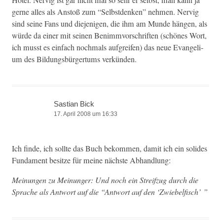
gerne alles als Anstoß zum “Selb­st­denken” nehmen. Nervig
sind seine Fans und diejeni­gen, die ihm am Munde hän­gen, als
würde da ein­er mit seinen Ben­im­mvorschriften (schönes Wort,
ich musst es ein­fach nochmals auf­greifen) das neue Evan­geli­
um des Bil­dungs­bürg­er­tums verkünden.
Sastian Bick
17. April 2008 um 16:33
Ich finde, ich sollte das Buch bekom­men, damit ich ein solides
Fun­da­ment besitze für meine näch­ste Abhandlung:
Mei­n­un­gen zu Mei­n­unger: Und noch ein Streifzug durch die
Sprache als Antwort auf die “Antwort auf den ‘Zwiebelfisch’ ”