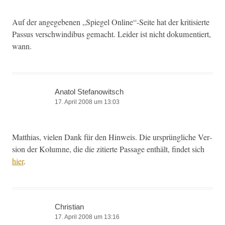
Auf der angegebe­nen „Spiegel Online“-Seite hat der kri­tisierte
Pas­sus ver­schwindibus gemacht. Lei­der ist nicht doku­men­tiert,
wann.
Anatol Stefanowitsch
17. April 2008 um 13:03
Matthias, vie­len Dank für den Hin­weis. Die ursprüngliche Ver­
sion der Kolumne, die die zitierte Pas­sage enthält, find­et sich
hier
.
Christian
17. April 2008 um 13:16