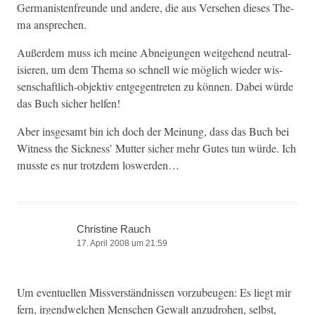
Ger­man­is­ten­fre­unde und andere, die aus Verse­hen dieses The­
ma ansprechen.
Außer­dem muss ich meine Abnei­gun­gen weit­ge­hend neu­tral­
isieren, um dem The­ma so schnell wie möglich wieder wis­
senschaftlich-objek­tiv ent­ge­gen­treten zu kön­nen. Dabei würde
das Buch sich­er helfen!
Aber ins­ge­samt bin ich doch der Mei­n­ung, dass das Buch bei
Wit­ness the Sick­ness’ Mut­ter sich­er mehr Gutes tun würde. Ich
musste es nur trotz­dem loswerden…
Christine Rauch
17. April 2008 um 21:59
Um eventuellen Missver­ständ­nis­sen vorzubeu­gen: Es liegt mir
fern, irgendwelchen Men­schen Gewalt anzu­dro­hen, selb­st,