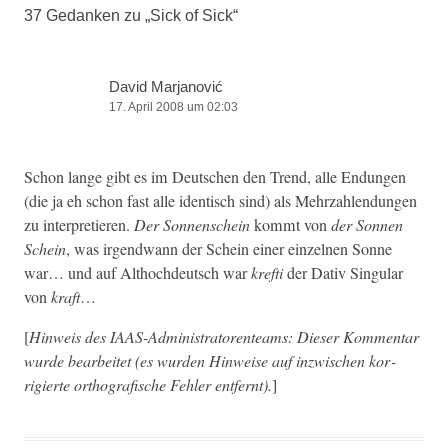
37 Gedanken zu „
Sick of Sick
“
David Marjanović
17. April 2008 um 02:03
Schon lange gibt es im Deutschen den Trend, alle Endun­gen
(die ja eh schon fast alle iden­tisch sind) als Mehrzahlen­dun­gen
zu inter­pretieren.
Der Son­nen­schein
kommt von
der Son­nen
Schein
, was irgend­wann der Schein ein­er einzel­nen Sonne
war… und auf Althochdeutsch war
krefti
der Dativ Sin­gu­lar
von
kraft
…
[
Hin­weis des IAAS-Admin­is­tra­torenteams: Dieser Kom­men­tar
wurde bear­beit­et (es wur­den Hin­weise auf inzwis­chen kor­
rigierte orthografis­che Fehler ent­fer­nt).
]