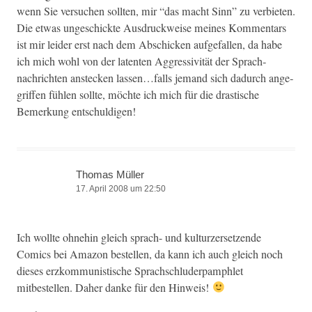
wenn Sie ver­suchen soll­ten, mir “das macht Sinn” zu ver­bi­eten.
Die etwas ungeschick­te Aus­druck­weise meines Kom­men­tars
ist mir lei­der erst nach dem Abschick­en aufge­fall­en, da habe
ich mich wohl von der laten­ten Aggres­siv­ität der Sprach­
nachricht­en ansteck­en lassen…falls jemand sich dadurch ange­
grif­f­en fühlen sollte, möchte ich mich für die drastis­che
Bemerkung entschuldigen!
Thomas Müller
17. April 2008 um 22:50
Ich wollte ohne­hin gle­ich sprach- und kul­turz­er­set­zende
Comics bei Ama­zon bestellen, da kann ich auch gle­ich noch
dieses erzkom­mu­nis­tis­che Sprach­schlud­er­pam­phlet
mitbestellen. Daher danke für den Hinweis!