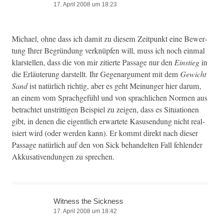
17. April 2008 um 18:23
Michael, ohne dass ich damit zu diesem Zeit­punkt eine Bew­er­
tung Ihrer Begrün­dung verknüpfen will, muss ich noch ein­mal
klarstellen, dass die von mir zitierte Pas­sage nur den
Ein­stieg
in
die Erläuterung darstellt. Ihr Gege­nar­gu­ment mit dem
Gewicht
Sand
ist natür­lich richtig, aber es geht Mei­n­unger hier darum,
an einem vom Sprachge­fühl und von sprach­lichen Nor­men aus
betra­chtet unstrit­ti­gen Beispiel zu zeigen, dass es Sit­u­a­tio­nen
gibt, in denen die eigentlich erwartete Kasusendung nicht real­
isiert wird (oder wer­den kann). Er kommt direkt nach dieser
Pas­sage natür­lich auf den von Sick behan­del­ten Fall fehlen­der
Akkusativen­dun­gen zu sprechen.
Witness the Sickness
17. April 2008 um 18:42