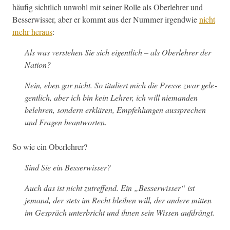
häu­fig sichtlich unwohl mit sein­er Rolle als Ober­lehrer und
Besser­wiss­er, aber er kommt aus der Num­mer irgend­wie
nicht
mehr her­aus
:
Als was ver­ste­hen Sie sich eigentlich – als Ober­lehrer der
Nation?
Nein, eben gar nicht. So tit­uliert mich die Presse zwar gele­
gentlich, aber ich bin kein Lehrer, ich will nie­man­den
belehren, son­dern erk­lären, Empfehlun­gen aussprechen
und Fra­gen beantworten.
So wie ein Oberlehrer?
Sind Sie ein Besserwisser?
Auch das ist nicht zutr­e­f­fend. Ein „Besser­wiss­er“ ist
jemand, der stets im Recht bleiben will, der andere mit­ten
im Gespräch unter­bricht und ihnen sein Wis­sen aufdrängt.