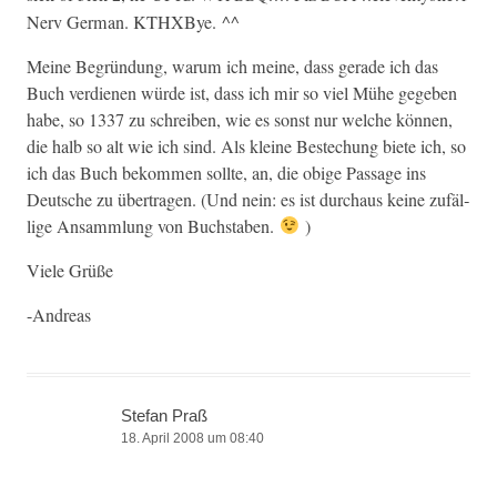
Nerv Ger­man. KTHXBye. ^^
Meine Begrün­dung, warum ich meine, dass ger­ade ich das
Buch ver­di­enen würde ist, dass ich mir so viel Mühe gegeben
habe, so 1337 zu schreiben, wie es son­st nur welche kön­nen,
die halb so alt wie ich sind. Als kleine Bestechung biete ich, so
ich das Buch bekom­men sollte, an, die obige Pas­sage ins
Deutsche zu über­tra­gen. (Und nein: es ist dur­chaus keine zufäl­
lige Ansamm­lung von Buchstaben.
)
Viele Grüße
-Andreas
Stefan Praß
18. April 2008 um 08:40