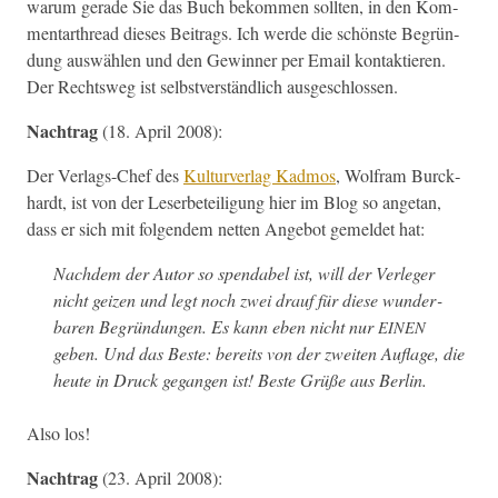
warum ger­ade Sie das Buch bekom­men soll­ten, in den Kom­
men­tarthread dieses Beitrags. Ich werde die schön­ste Begrün­
dung auswählen und den Gewin­ner per Email kon­tak­tieren.
Der Rechtsweg ist selb­stver­ständlich ausgeschlossen.
Nach­trag
(18. April 2008):
Der Ver­lags-Chef des
Kul­turver­lag Kad­mos
, Wol­fram Bur­ck­
hardt, ist von der Leser­beteili­gung hier im Blog so ange­tan,
dass er sich mit fol­gen­dem net­ten Ange­bot gemeldet hat:
Nach­dem der Autor so spend­abel ist, will der Ver­leger
nicht geizen und legt noch zwei drauf für diese wun­der­
baren Begrün­dun­gen. Es kann eben nicht nur
EINEN
geben. Und das Beste: bere­its von der zweit­en Auflage, die
heute in Druck gegan­gen ist! Beste Grüße aus Berlin.
Also los!
Nach­trag
(23. April 2008):