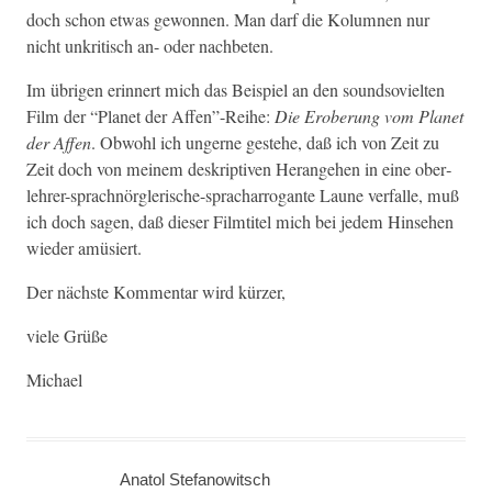
doch schon etwas gewon­nen. Man darf die Kolum­nen nur
nicht unkri­tisch an- oder nachbeten.
Im übri­gen erin­nert mich das Beispiel an den soundso­viel­ten
Film der “Plan­et der Affen”-Reihe:
Die Eroberung vom Plan­et
der Affen
. Obwohl ich ungerne geste­he, daß ich von Zeit zu
Zeit doch von meinem deskrip­tiv­en Herange­hen in eine ober­
lehrer-sprach­nör­g­lerische-sprachar­ro­gante Laune ver­falle, muß
ich doch sagen, daß dieser Filmti­tel mich bei jedem Hin­se­hen
wieder amüsiert.
Der näch­ste Kom­men­tar wird kürzer,
viele Grüße
Michael
Anatol Stefanowitsch