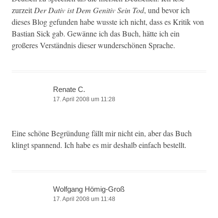
zurzeit
Der Dativ ist Dem Gen­i­tiv Sein Tod
, und bevor ich
dieses Blog gefun­den habe wusste ich nicht, dass es Kri­tik von
Bas­t­ian Sick gab. Gewänne ich das Buch, hätte ich ein
großeres Ver­ständ­nis dieser wun­der­schö­nen Sprache.
Renate C.
17. April 2008 um 11:28
Eine schöne Begrün­dung fällt mir nicht ein, aber das Buch
klingt span­nend. Ich habe es mir deshalb ein­fach bestellt.
Wolfgang Hömig-Groß
17. April 2008 um 11:48