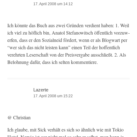
17. April 2008 um 14:12
Ich kön­nte das Buch aus zwei Grün­den ver­di­ent haben: 1. Weil
ich viel zu höflich bin, Ana­tol Ste­fanow­itsch öffentlich vorzuw­
er­fen, dass er den Sozial­neid fördert, wenn er als Blog­wart per
“wer sich das nicht leis­ten kann” einen Teil der hof­fentlich
verehrten Leser­schaft von der Preisver­gabe auss­chließt. 2. Als
Beloh­nung dafür, dass ich sel­ten kommentiere.
Lazerte
17. April 2008 um 15:22
@ Chris­t­ian
Ich glaube, mit Sick ver­hält es sich so ähn­lich wie mit Tokio
Hotel. Nervig ist gar nicht mal so sehr er selb­st, man kann ja