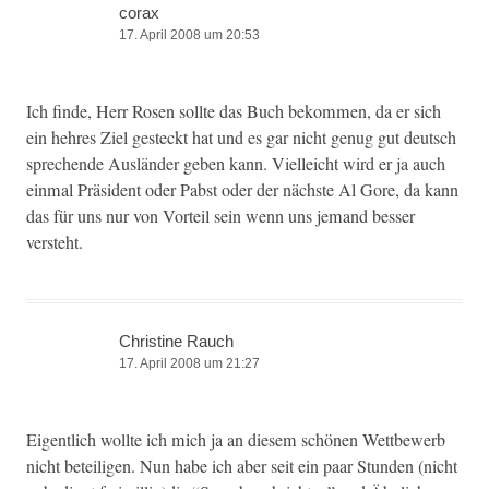
corax
17. April 2008 um 20:53
Ich finde, Herr Rosen sollte das Buch bekom­men, da er sich
ein hehres Ziel gesteckt hat und es gar nicht genug gut deutsch
sprechende Aus­län­der geben kann. Vielle­icht wird er ja auch
ein­mal Präsi­dent oder Pab­st oder der näch­ste Al Gore, da kann
das für uns nur von Vorteil sein wenn uns jemand bess­er
versteht.
Christine Rauch
17. April 2008 um 21:27
Eigentlich wollte ich mich ja an diesem schö­nen Wet­tbe­werb
nicht beteili­gen. Nun habe ich aber seit ein paar Stun­den (nicht