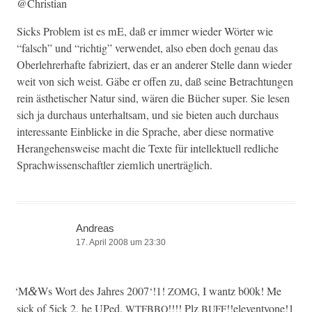
@Christian
Sicks Prob­lem ist es mE, daß er immer wieder Wörter wie
“falsch” und “richtig” ver­wen­det, also eben doch genau das
Ober­lehrerhafte fab­riziert, das er an ander­er Stelle dann wieder
weit von sich weist. Gäbe er offen zu, daß seine Betra­ch­tun­gen
rein ästhetis­ch­er Natur sind, wären die Büch­er super. Sie lesen
sich ja dur­chaus unter­halt­sam, und sie bieten auch dur­chaus
inter­es­sante Ein­blicke in die Sprache, aber diese nor­ma­tive
Herange­hensweise macht die Texte für intellek­tuell redliche
Sprach­wis­senschaftler ziem­lich unerträglich.
Andreas
17. April 2008 um 23:30
‘
M
Ws Wort des Jahres 2007‘!1!
, I wantz b00k! Me
&
ZOMG
sick of 5ick 2, he UPed.
!!!! Plz
!!eleventyone!1
WTFBBQ
BUFF