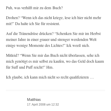
Puh, was ver­hil­ft mir zu dem Buch?
Dro­hen? “Wenn ich das nicht kriege, lese ich hier nicht mehr
mit!” Da halte ich Sie für resistent.
Auf die Trä­nen­drüse drück­en? “Schenken Sie mir im Herb­st
mein­er Jahre in ein­er grauer und strenger wer­den­den Welt
einige wenige Momente des Licht­es!” Ick weeß nich.
Mitleid? “Wenn Sie mir das Buch nicht über­lassen, sehe ich
mich genötigt es mir selb­st zu kaufen, wo das Geld doch kaum
für Suff und Puff reicht!” Hm.
Ich glaube, ich kann mich nicht so recht qualifizieren …
Matthias
17. April 2008 um 12:32