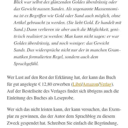
Blick war selb­st des glänzen­den Goldes über­drüs­sig
oder
das Gewicht nassen Sandes
. Als soge­nan­nte Massen­nom­i­
na ist es Begrif­f­en wie
Gold
oder
Sand
auch möglich, ohne
Artikel gebraucht zu wer­den. (
Sie liebt Gold
.
Er han­delt mit
Sand
.) Dann ver­lieren sie aber auch die Möglichkeit, gen­i­
tivisch real­isiert zu wer­den: Man kann nicht sagen:
er war
Goldes über­drüs­sig
, und noch weniger:
das Gewicht
Sands
. Das wider­spräche nicht nur der in manchen Gram­
matiken for­mulierten Regel, son­dern auch dem
Sprachgefühl.
Wer Lust auf den Rest der Erk­lärung hat, der kann das Buch
für gut angelegte € 12,80 erwer­ben (
Lib­ri
/
Ama­zon
/
Ver­lag
).
Auf der Bestell­seite des Ver­lages find­et sich übri­gens auch die
Ein­leitung des Buch­es als Leseprobe.
Wer sich das nicht leis­ten kann, der kann ver­suchen, das Exem­
plar zu gewin­nen, das der Autor dem Sprach­blog zu diesem
Zweck gespendet hat. Schreiben Sie ein­fach die Begrün­dung,