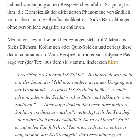
anhand von ein­prägsamen Beispie­len her­an­führt. So gelingt es
ihm, die Kom­plex­ität der disku­tierten Phänomene ver­ständlich
zu machen und die Ober­fläch­lichkeit von Sicks Betra­ch­tun­gen
ohne per­sön­liche Angriffe zu entlarven.
Mei­n­unger begin­nt seine Über­legun­gen stets mit Zitat­en aus
Sicks Büch­ern, Kolum­nen oder Quiz-Spie­len und zer­legt diese
dann fach­män­nisch. Zum Beispiel nimmt er sich fol­gende Pas­
sage vor (der Text, aus dem sie stammt, find­et sich
hier
):
„
Ter­ror­is­ten exeku­tieren US-Sol­dat“. Bedauer­lich war nicht
nur der Inhalt der Mel­dung, son­dern auch der Umgang mit
der Gram­matik. „Es muss US-Sol­dat­en heißen“, wende
ich ein, „denn der Sol­dat wird in Dativ und Akkusativ zum
Sol­dat­en.“ – „Aber dann denken die Leser, dass mehrere
Sol­dat­en erschossen wur­den“, vertei­digt sich der Textchef,
„das wäre doch missver­ständlich. So ist es klar­er!“ So ist
es auf jeden Fall falsch­er. Man muss sich schon entschei­
den, ob man das Risiko einge­ht, der Leser könne zwei