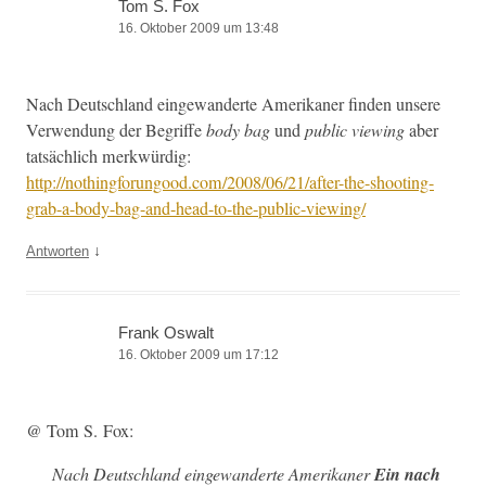
Tom S. Fox
16. Oktober 2009 um 13:48
Nach Deutsch­land einge­wan­derte Amerikan­er find­en unsere
Ver­wen­dung der Begriffe
body bag
und
pub­lic view­ing
aber
tat­säch­lich merk­würdig:
http://nothingforungood.com/2008/06/21/after-the-shooting-
grab-a-body-bag-and-head-to-the-public-viewing/
↓
Antworten
Frank Oswalt
16. Oktober 2009 um 17:12
@ Tom S. Fox:
Nach Deutsch­land einge­wan­derte Amerikan­er
Ein nach