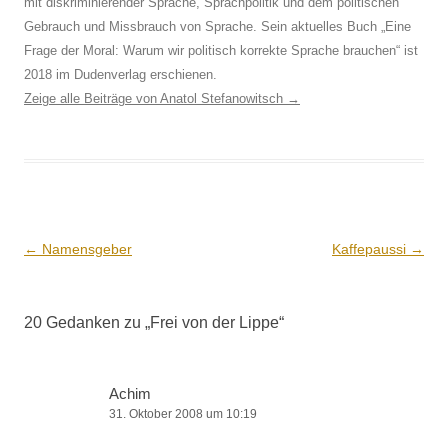
mit diskriminierender Sprache, Sprachpolitik und dem politischen
Gebrauch und Missbrauch von Sprache. Sein aktuelles Buch „Eine
Frage der Moral: Warum wir politisch korrekte Sprache brauchen“ ist
2018 im Dudenverlag erschienen.
Zeige alle Beiträge von Anatol Stefanowitsch
→
Beitrags-
←
Namensgeber
Kaffepaussi
→
Navigation
20 Gedanken zu „
Frei von der Lippe
“
Achim
31. Oktober 2008 um 10:19