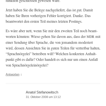
funk­tion geschlossen gewe­sen wäre.
Jet­zt haben Sie die Belege nachgeliefert, das ist gut. Damit
haben Sie Ihren vorheri­gen Fehler kor­rigiert. Danke. Das
beant­wortet den ersten Teil meines let­zten Postings.
Es wäre aber nett, wenn Sie mir den zweit­en Teil noch beant­
worten kön­nten: Wieso gehen Sie davon aus, dass der
mit
MDR
ein­er Sendung über Sprache, die von jeman­dem mod­eriert
wird, dessen Ansicht­en Sie in guten Teilen für vertret­bar hal­ten,
“Sprach­nörgelei” betreiben will? Welchen konkreten Anhalt­
punkt gibt es dafür? Oder han­delt es sich nur um einen Anfall
von Sprachnörgeleinörgelei?
↓
Antworten
Anatol Stefanowitsch
31. Oktober 2008 um 13:12