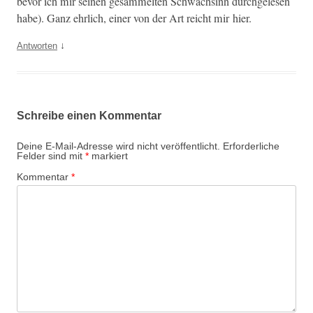
bevor ich mir seinen gesam­melten Schwachsinn durchge­le­sen
habe). Ganz ehrlich, ein­er von der Art reicht mir hier.
↓
Antworten
Schreibe einen Kommentar
Deine E-Mail-Adresse wird nicht veröffentlicht.
Erforderliche
Felder sind mit
*
markiert
Kommentar
*