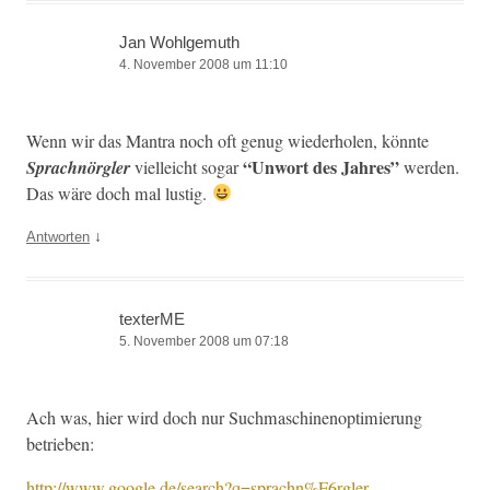
Jan Wohlgemuth
4. November 2008 um 11:10
Wenn wir das Mantra noch oft genug wieder­holen, kön­nte
“Unwort des Jahres”
Sprach­nör­gler
vielle­icht sog­ar
wer­den.
Das wäre doch mal lustig.
↓
Antworten
texterME
5. November 2008 um 07:18
Ach was, hier wird doch nur Such­maschi­nenop­ti­mierung
betrieben:
http://www.google.de/search?q=sprachn%F6rgler