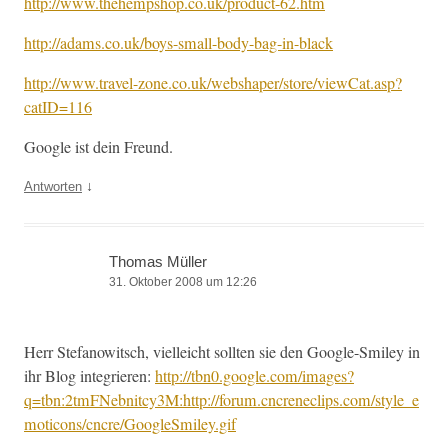
http://www.thehempshop.co.uk/product-62.htm
http://adams.co.uk/boys-small-body-bag-in-black
http://www.travel-zone.co.uk/webshaper/store/viewCat.asp?
catID=116
Google ist dein Freund.
↓
Antworten
Thomas Müller
31. Oktober 2008 um 12:26
Herr Ste­fanow­itsch, vielle­icht soll­ten sie den Google-Smi­ley in
ihr Blog inte­gri­eren:
http://tbn0.google.com/images?
q=tbn:2tmFNebnitcy3M:http://forum.cncreneclips.com/style_e
moticons/cncre/GoogleSmiley.gif