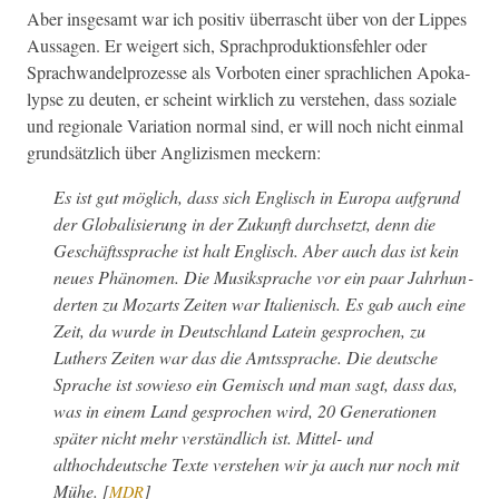
Aber ins­ge­samt war ich pos­i­tiv über­rascht über von der Lippes
Aus­sagen. Er weigert sich, Sprach­pro­duk­tions­fehler oder
Sprach­wan­del­prozesse als Vor­boten ein­er sprach­lichen Apoka­
lypse zu deuten, er scheint wirk­lich zu ver­ste­hen, dass soziale
und regionale Vari­a­tion nor­mal sind, er will noch nicht ein­mal
grund­sät­zlich über Anglizis­men meckern:
Es ist gut möglich, dass sich Englisch in Europa auf­grund
der Glob­al­isierung in der Zukun­ft durch­set­zt, denn die
Geschäftssprache ist halt Englisch. Aber auch das ist kein
neues Phänomen. Die Musik­sprache vor ein paar Jahrhun­
derten zu Mozarts Zeit­en war Ital­ienisch. Es gab auch eine
Zeit, da wurde in Deutsch­land Latein gesprochen, zu
Luthers Zeit­en war das die Amtssprache. Die deutsche
Sprache ist sowieso ein Gemisch und man sagt, dass das,
was in einem Land gesprochen wird, 20 Gen­er­a­tio­nen
später nicht mehr ver­ständlich ist. Mit­tel- und
althochdeutsche Texte ver­ste­hen wir ja auch nur noch mit
Mühe. [
]
MDR