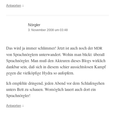
↓
Antworten
Nörgler
3. November 2008 um 03:48
Das wird ja immer schlim­mer! Jet­zt ist auch noch der
MDR
von Sprach­nör­glern unter­wan­dert. Wohin man blickt: über­all
Sprach­nör­gler. Man muß den Akteuren dieses Blogs wirk­lich
dankbar sein, daß sich in diesem schi­er aus­sicht­slosen Kampf
gegen die vielköp­fige Hydra so aufopfern.
Ich empfehle drin­gend, jeden Abend vor dem Schlafenge­hen
unters Bett zu schauen. Wom­öglich lauert auch dort ein
Sprachnörgler!
↓
Antworten