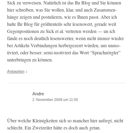
Sick zu ver­weisen. Natür­lich ist das Ihr Blog und Sie kön­nen
hier schreiben, was Sie wollen, klar, und auch Zusam­men­
hänge zeigen und pos­tulieren, wie es Ihnen passt. Aber ich
halte Ihr Blog für größ­ten­teils sehr lesenswert, ger­ade weil
Gegen­po­si­tio­nen zu Sick et al. vertreten wer­den — un ich
fände es noch deut­lich lesenswert­er, wenn nicht immer wieder
bei Artikeln Verbindun­gen her­beigez­er­rt wür­den, um unmo­
tiviert, oder bess­er: semi-motiviert das Wort “Sprach­nör­gler”
unter­brin­gen zu können.
↓
Antworten
Andre
2. November 2008 um 11:50
Über welche Kleinigkeit­en sich so manch­er hier aufregt, nicht
schlecht. Ein Zweizeil­er hätte es doch auch getan.