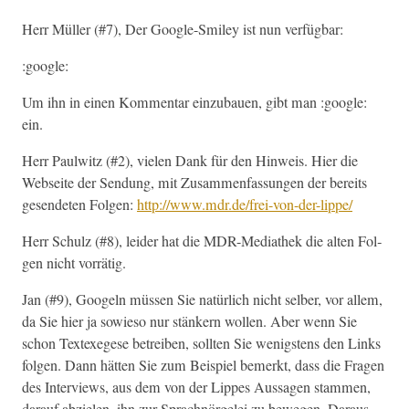
Herr Müller (#7), Der Google-Smi­ley ist nun verfügbar:
:google:
Um ihn in einen Kom­men­tar einzubauen, gibt man :google:
ein.
Herr Paulwitz (#2), vie­len Dank für den Hin­weis. Hier die
Web­seite der Sendung, mit Zusam­men­fas­sun­gen der bere­its
gesende­ten Fol­gen:
http://www.mdr.de/frei-von-der-lippe/
Herr Schulz (#8), lei­der hat die MDR-Mediathek die alten Fol­
gen nicht vorrätig.
Jan (#9), Googeln müssen Sie natür­lich nicht sel­ber, vor allem,
da Sie hier ja sowieso nur stänkern wollen. Aber wenn Sie
schon Tex­tex­egese betreiben, soll­ten Sie wenig­stens den Links
fol­gen. Dann hät­ten Sie zum Beispiel bemerkt, dass die Fra­gen
des Inter­views, aus dem von der Lippes Aus­sagen stam­men,
darauf abzie­len, ihn zur Sprach­nörgelei zu bewe­gen. Daraus