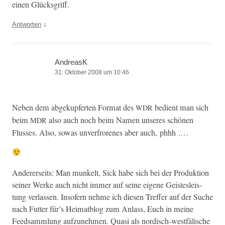
einen Glücksgriff.
↓
Antworten
AndreasK
31. Oktober 2008 um 10:46
Neben dem abgekupfer­ten For­mat des
bedi­ent man sich
WDR
beim
also auch noch beim Namen unseres schö­nen
MDR
Flusses. Also, sowas unver­frorenes aber auch, phhh .…
Ander­er­seits: Man munkelt, Sick habe sich bei der Pro­duk­tion
sein­er Werke auch nicht immer auf seine eigene Geis­tesleis­
tung ver­lassen. Insofern nehme ich diesen Tre­f­fer auf der Suche
nach Fut­ter für’s Heimat­blog zum Anlass, Euch in meine
Feed­samm­lung aufzunehmen. Qua­si als nordisch-west­fälis­che