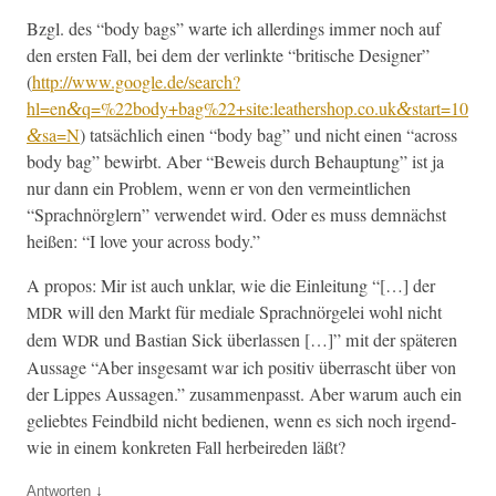
Bzgl. des “body bags” warte ich allerd­ings immer noch auf
den ersten Fall, bei dem der ver­link­te “britis­che Design­er”
(
http://www.google.de/search?
hl=en
q=%22body+bag%22+site:leathershop.co.uk
start=10
&
&
sa=N
) tat­säch­lich einen “body bag” und nicht einen “across
&
body bag” bewirbt. Aber “Beweis durch Behaup­tung” ist ja
nur dann ein Prob­lem, wenn er von den ver­meintlichen
“Sprach­nör­glern” ver­wen­det wird. Oder es muss dem­nächst
heißen: “I love your across body.”
A pro­pos: Mir ist auch unklar, wie die Ein­leitung “[…] der
will den Markt für medi­ale Sprach­nörgelei wohl nicht
MDR
dem
und Bas­t­ian Sick über­lassen […]” mit der späteren
WDR
Aus­sage “Aber ins­ge­samt war ich pos­i­tiv über­rascht über von
der Lippes Aus­sagen.” zusam­men­passt. Aber warum auch ein
geliebtes Feind­bild nicht bedi­enen, wenn es sich noch irgend­
wie in einem konkreten Fall her­beireden läßt?
↓
Antworten