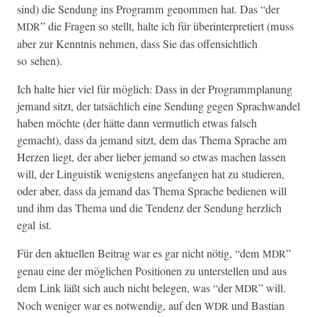
sind) die Sendung ins Pro­gramm genom­men hat. Das “der
” die Fra­gen so stellt, halte ich für über­in­ter­pretiert (muss
MDR
aber zur Ken­nt­nis nehmen, dass Sie das offen­sichtlich
so sehen).
Ich halte hier viel für möglich: Dass in der Pro­gramm­pla­nung
jemand sitzt, der tat­säch­lich eine Sendung gegen Sprach­wan­del
haben möchte (der hätte dann ver­mut­lich etwas falsch
gemacht), dass da jemand sitzt, dem das The­ma Sprache am
Herzen liegt, der aber lieber jemand so etwas machen lassen
will, der Lin­guis­tik wenig­stens ange­fan­gen hat zu studieren,
oder aber, dass da jemand das The­ma Sprache bedi­enen will
und ihm das The­ma und die Ten­denz der Sendung her­zlich
egal ist.
Für den aktuellen Beitrag war es gar nicht nötig, “dem
”
MDR
genau eine der möglichen Posi­tio­nen zu unter­stellen und aus
dem Link läßt sich auch nicht bele­gen, was “der
” will.
MDR
Noch weniger war es notwendig, auf den
und Bas­t­ian
WDR