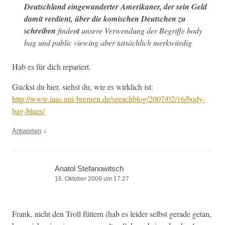
Deutsch­land einge­wan­dert­er Amerikan­er, der sein Geld
damit ver­di­ent, über die komis­chen Deutschen zu
schreiben
find­en
t
unsere Ver­wen­dung der Begriffe body
bag und pub­lic view­ing aber tat­säch­lich merkwürdig
Hab es für dich repariert.
Guckst du hier, siehst du, wie es wirk­lich ist:
http://www.iaas.uni-bremen.de/sprachblog/2007/02/16/body-
bag-blues/
↓
Antworten
Anatol Stefanowitsch
16. Oktober 2009 um 17:27
Frank, nicht den Troll füt­tern (hab es lei­der selb­st ger­ade getan,