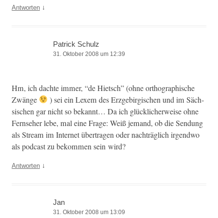
↓
Antworten
Patrick Schulz
31. Oktober 2008 um 12:39
Hm, ich dachte immer, “de Hietsch” (ohne orthographis­che
Zwänge
) sei ein Lex­em des Erzge­bir­gis­chen und im Säch­
sis­chen gar nicht so bekan­nt… Da ich glück­licher­weise ohne
Fernse­her lebe, mal eine Frage: Weiß jemand, ob die Sendung
als Stream im Inter­net über­tra­gen oder nachträglich irgend­wo
als pod­cast zu bekom­men sein wird?
↓
Antworten
Jan
31. Oktober 2008 um 13:09