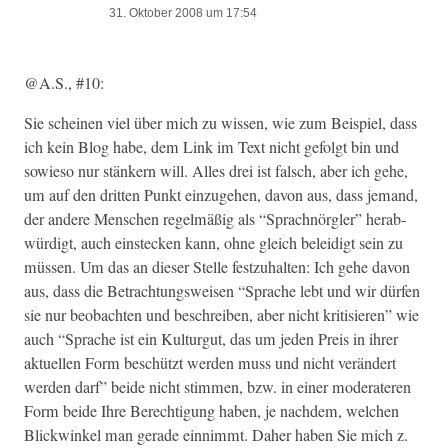
31. Oktober 2008 um 17:54
@A.S., #10:
Sie scheinen viel über mich zu wis­sen, wie zum Beispiel, dass
ich kein Blog habe, dem Link im Text nicht gefol­gt bin und
sowieso nur stänkern will. Alles drei ist falsch, aber ich gehe,
um auf den drit­ten Punkt einzuge­hen, davon aus, dass jemand,
der andere Men­schen regelmäßig als “Sprach­nör­gler” her­ab­
würdigt, auch ein­steck­en kann, ohne gle­ich belei­digt sein zu
müssen. Um das an dieser Stelle festzuhal­ten: Ich gehe davon
aus, dass die Betra­ch­tungsweisen “Sprache lebt und wir dür­fen
sie nur beobacht­en und beschreiben, aber nicht kri­tisieren” wie
auch “Sprache ist ein Kul­turgut, das um jeden Preis in ihrer
aktuellen Form beschützt wer­den muss und nicht verän­dert
wer­den darf” bei­de nicht stim­men, bzw. in ein­er mod­er­ateren
Form bei­de Ihre Berech­ti­gung haben, je nach­dem, welchen
Blick­winkel man ger­ade ein­nimmt. Daher haben Sie mich z.