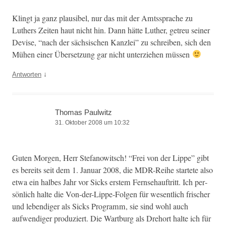
Klingt ja ganz plau­si­bel, nur das mit der Amtssprache zu
Luthers Zeit­en haut nicht hin. Dann hätte Luther, getreu sein­er
Devise, “nach der säch­sis­chen Kan­zlei” zu schreiben, sich den
Mühen ein­er Über­set­zung gar nicht unterziehen müssen
↓
Antworten
Thomas Paulwitz
31. Oktober 2008 um 10:32
Guten Mor­gen, Herr Ste­fanow­itsch! “Frei von der Lippe” gibt
es bere­its seit dem 1. Jan­u­ar 2008, die MDR-Rei­he startete also
etwa ein halbes Jahr vor Sicks erstem Fernse­hauftritt. Ich per­
sön­lich halte die Von-der-Lippe-Fol­gen für wesentlich frisch­er
und lebendi­ger als Sicks Pro­gramm, sie sind wohl auch
aufwendi­ger pro­duziert. Die Wart­burg als Drehort halte ich für