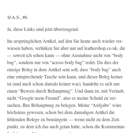
@A.S., #6
Ja, diese Links sind jet­zt überzeugend.
Im ursprünglichen Artikel, auf den Sie heute auch wieder ver­
wiesen haben, ver­linken Sie aber nur auf leathershop.co.uk, die
— soweit ich sehen kann — ohne Aus­nahme nicht von “body
bag”, son­dern nur von “across body bag” redet. Da dies der
einzige Beleg in dem Artikel sein soll, dass “body bag” auch
eine entsprechende Tasche sein kann, und dieser Beleg kein­er
ist (und auch schon damals kein­er war), han­delte es sich um
einen “Beweis durch Behaup­tung”. Und dann ist, mit Ver­laub,
nicht “Google mein Fre­und”, also es meine Schuld zu ver­
suchen, Ihre Behaup­tung zu bele­gen. Meine “Auf­gabe” wäre
höch­stens gewe­sen, schon bei dem dama­li­gen Artikel die
fehlen­den Belege zu bemän­geln — wenn nicht zu dem Zeit­
punkt, zu dem ich das auch getan hätte, schon die Kom­men­tar­