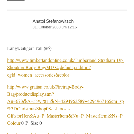
Anatol Stefanowitsch
31. Oktober 2008 um 12:16
Lang­weiliger Troll (#5):
http://www.timberlandonline.co.uk/Timberland-Stratham-Up-
Shoulder-Body-Bag/
,default,pd.html?
M1384
cgid=women_accessories
color=
&
http://www.grattan.co.uk/Firetrap-Body-
Bag/productdisplay.stm?
An=673
A=
N=4294963589+4294967165cm_sp
&
&
55W781_
%3DChristmasShop08-_-hero-_-
GiftsforHer
Au=P_MasterItem
Nu=P_MasterItem
Ns=P_
&
&
&
Colour
|0||P_Size|0