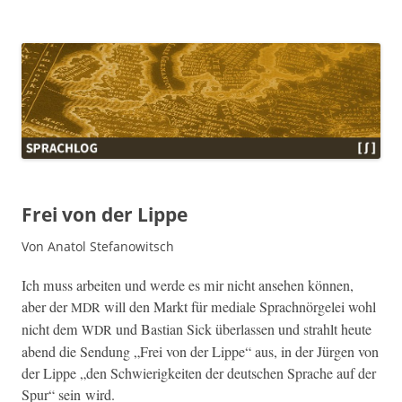
Sprachlog
Frei von der Lippe
Von Anatol Stefanowitsch
Ich muss arbeit­en und werde es mir nicht anse­hen kön­nen,
aber der
will den Markt für medi­ale Sprach­nörgelei wohl
MDR
nicht dem
und Bas­t­ian Sick über­lassen und strahlt heute
WDR
abend die Sendung „Frei von der Lippe“ aus, in der Jür­gen von
der Lippe „den Schwierigkeit­en der deutschen Sprache auf der
Spur“ sein wird.