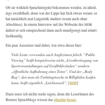
Ob sie wirk­lich Sprach­nörgelei bekom­men wer­den, ist allerd­
ings zweifel­haft, denn von der Lippe hat Sick etwas voraus: er
hat tat­säch­lich mal Lin­guis­tik studiert (wenn auch ohne
Abschluss). In einem Inter­view auf der Web­seite des
MDR
äußert er sich entsprechend dann auch unaufgeregt und rel­a­tiv
fachkundig.
Ein paar Aus­set­zer sind dabei, wie etwa dieser hier:
Viele Leute ver­wen­den auch Anglizis­men falsch. “Pub­lic
View­ing” heißt beispiel­sweise nicht „Liveüber­tra­gung von
Sportver­anstal­tun­gen auf Groß­bild­wän­den“ son­dern
„öffentliche Auf­bahrung eines Toten“. Und der „Body
Bag“, den man als Umhänge­tasche in Bil­liglä­den kaufen
kann, heißt eigentlich „Leichen­sack“. [
]
MDR
Dazu muss ich nichts mehr sagen, denn die Leser/innen des
Bre­mer Sprach­blogs wis­sen das
ohne­hin
bess­er
.