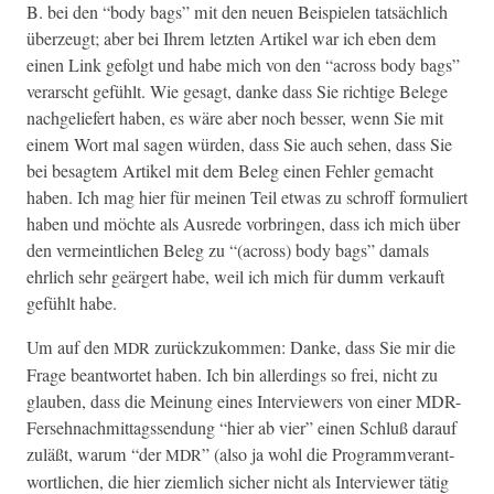
B. bei den “body bags” mit den neuen Beispie­len tat­säch­lich
überzeugt; aber bei Ihrem let­zten Artikel war ich eben dem
einen Link gefol­gt und habe mich von den “across body bags”
ver­arscht gefühlt. Wie gesagt, danke dass Sie richtige Belege
nachgeliefert haben, es wäre aber noch bess­er, wenn Sie mit
einem Wort mal sagen wür­den, dass Sie auch sehen, dass Sie
bei besagtem Artikel mit dem Beleg einen Fehler gemacht
haben. Ich mag hier für meinen Teil etwas zu schroff for­muliert
haben und möchte als Ausrede vor­brin­gen, dass ich mich über
den ver­meintlichen Beleg zu “(across) body bags” damals
ehrlich sehr geärg­ert habe, weil ich mich für dumm verkauft
gefühlt habe.
Um auf den
zurück­zukom­men: Danke, dass Sie mir die
MDR
Frage beant­wortet haben. Ich bin allerd­ings so frei, nicht zu
glauben, dass die Mei­n­ung eines Inter­view­ers von ein­er MDR-
Fersehnach­mit­tagssendung “hier ab vier” einen Schluß darauf
zuläßt, warum “der
” (also ja wohl die Pro­gram­mver­ant­
MDR
wortlichen, die hier ziem­lich sich­er nicht als Inter­view­er tätig