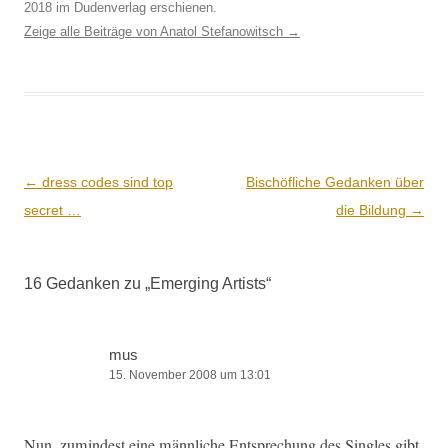
2018 im Dudenverlag erschienen.
Zeige alle Beiträge von Anatol Stefanowitsch
→
Beitrags-
←
dress codes sind top
Bischöfliche Gedanken über
Navigation
secret …
die Bildung
→
16 Gedanken zu „
Emerging Artists
“
mus
15. November 2008 um 13:01
Nun, zumin­d­est eine männliche Entsprechung des Sin­gles gibt