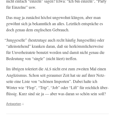
nicht ein­fach “einzeln” sagen? Etwa: “Ich bin einzeln”, “Par­ty
für Einzelne” usw.
Das mag ja zunächst höchst unge­wohnt klin­gen, aber man
gewöh­nt sich ja bekan­ntlich an alles. Let­ztlich entspräche es
doch genau dem englis­chen Gebrauch.
“
Jungge­selle” (heutzu­tage auch recht häu­fig Junge­sellin) oder
“alle­in­ste­hend” kranken daran, daß sie herkömm­licher­weise
für Unver­heiratete benutzt wer­den und damit nicht genau die
Bedeu­tung von “sin­gle” (nicht liiert) treffen.
Im übri­gen toleriert die
nicht erst zum zweit­en Mal einen
ALS
Anglizis­mus. Schon seit ger­aumer Zeit hat sie auf ihrer Net­z­
seite eine Liste von “schö­nen Importen”. Dabei halte ich
Wörter wie “Flop”, “Trip”, “Job” oder “Lift” für reich­lich über­
flüs­sig. Kurz sind sie ja — aber was daran so schön sein soll?
↓
Antworten