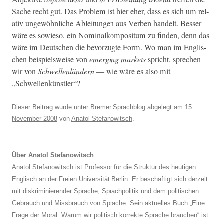
Sache recht gut. Das Prob­lem ist hier eher, dass es sich um rel­
a­tiv ungewöhn­liche Ableitun­gen aus Ver­ben han­delt. Bess­er
wäre es sowieso, ein Nom­i­nalkom­posi­tum zu find­en, denn das
wäre im Deutschen die bevorzugte Form. Wo man im Englis­
chen beispiel­sweise von
emerg­ing mar­kets
spricht, sprechen
wir von
Schwellen­län­dern
— wie wäre es also mit
„Schwellenkün­stler“?
Dieser Beitrag wurde unter
Bremer Sprachblog
abgelegt am
15.
November 2008
von
Anatol Stefanowitsch
.
Über Anatol Stefanowitsch
Anatol Stefanowitsch ist Professor für die Struktur des heutigen
Englisch an der Freien Universität Berlin. Er beschäftigt sich derzeit
mit diskriminierender Sprache, Sprachpolitik und dem politischen
Gebrauch und Missbrauch von Sprache. Sein aktuelles Buch „Eine
Frage der Moral: Warum wir politisch korrekte Sprache brauchen“ ist