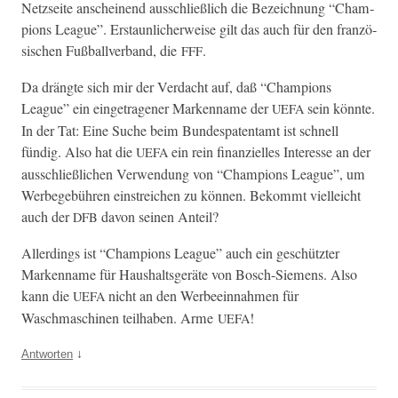
Net­z­seite anscheinend auss­chließlich die Beze­ich­nung “Cham­
pi­ons League”. Erstaunlicher­weise gilt das auch für den franzö­
sis­chen Fußbal­lver­band, die
.
FFF
Da drängte sich mir der Ver­dacht auf, daß “Cham­pi­ons
League” ein einge­tra­gen­er Marken­name der
sein kön­nte.
UEFA
In der Tat: Eine Suche beim Bun­despaten­tamt ist schnell
fündig. Also hat die
ein rein finanzielles Inter­esse an der
UEFA
auss­chließlichen Ver­wen­dung von “Cham­pi­ons League”, um
Wer­bege­bühren ein­stre­ichen zu kön­nen. Bekommt vielle­icht
auch der
davon seinen Anteil?
DFB
Allerd­ings ist “Cham­pi­ons League” auch ein geschützter
Marken­name für Haushalts­geräte von Bosch-Siemens. Also
kann die
nicht an den Wer­beein­nah­men für
UEFA
Waschmaschi­nen teil­haben. Arme
!
UEFA
↓
Antworten