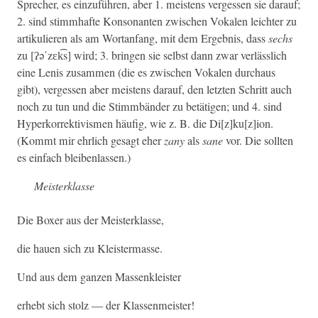
Sprech­er, es einzuführen, aber 1. meis­tens vergessen sie darauf;
2. sind stimmhafte Kon­so­nan­ten zwis­chen Vokalen leichter zu
artikulieren als am Wor­tan­fang, mit dem Ergeb­nis, dass
sechs
zu [ʔəˈzɛk͡s] wird; 3. brin­gen sie selb­st dann zwar ver­lässlich
eine Lenis zusam­men (die es zwis­chen Vokalen dur­chaus
gibt), vergessen aber meis­tens darauf, den let­zten Schritt auch
noch zu tun und die Stimm­bän­der zu betäti­gen; und 4. sind
Hyper­ko­r­rek­tivis­men häu­fig, wie z. B. die Di[z]ku[z]ion.
(Kommt mir ehrlich gesagt eher
zany
als
sane
vor. Die soll­ten
es ein­fach bleibenlassen.)
Meis­terk­lasse
Die Box­er aus der Meisterklasse,
die hauen sich zu Kleistermasse.
Und aus dem ganzen Massenkleister
erhebt sich stolz — der Klassenmeister!