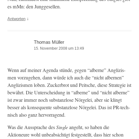
es mMn: den Junggesellen.
↓
Antworten
Thomas Müller
15. November 2008 um 13:49
Wenn auf mein­er Agen­da stünde, gegen “alberne” Anglizis­
men vorzuge­hen, dann würde ich auch die “nicht alber­nen”
Anglizis­men loben. Zucker­brot und Peitsche, diese Strate­gie ist
bewährt. Die Unter­schei­dung in “alberne” und “nicht alberne”
ist zwar immer noch sub­stan­zlose Nörgelei, aber sie klingt
bess­er als kon­se­quente sub­stan­zlose Nörgelei. Das ist PR-tech­
nisch also ganz hervorragend.
Was die Aussprache des
Sin­gle
ange­ht, so haben die
Aktioneure wohl unbe­ab­sichtigt fest­gestellt, dass hier schon