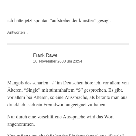
ich hätte jet­zt spon­tan “auf­streben­der kün­stler” gesagt.
↓
Antworten
Frank Rawel
16. November 2008 um 23:54
Man­gels des schar­fen “s” im Deutschen höre ich, vor allem von
Älteren, “Sin­gle” mit stimmhaftem “S” gesprochen. Es gibt,
vor allem bei Älteren, so eine Aussprache, als betonte man aus­
drück­lich, sich ein Fremd­wort angeeignet zu haben.
Nur durch eine ver­schlif­f­ene Aussprache wird das Wort
angenommen.
Nun müsste (zu abschließen­der Ein­deutschung) aus “Sin­gle”