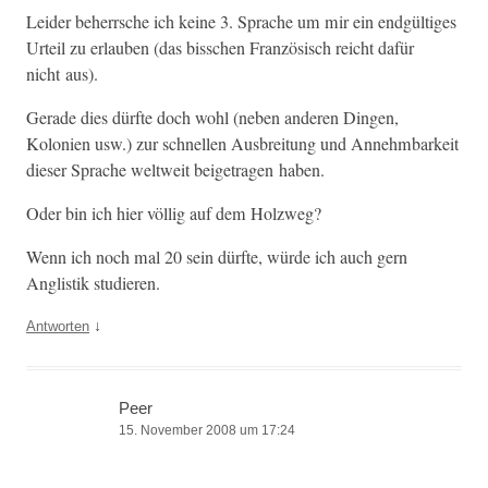
Lei­der beherrsche ich keine 3. Sprache um mir ein endgültiges
Urteil zu erlauben (das biss­chen Franzö­sisch reicht dafür
nicht aus).
Ger­ade dies dürfte doch wohl (neben anderen Din­gen,
Kolonien usw.) zur schnellen Aus­bre­itung und Annehm­barkeit
dieser Sprache weltweit beige­tra­gen haben.
Oder bin ich hier völ­lig auf dem Holzweg?
Wenn ich noch mal 20 sein dürfte, würde ich auch gern
Anglis­tik studieren.
↓
Antworten
Peer
15. November 2008 um 17:24