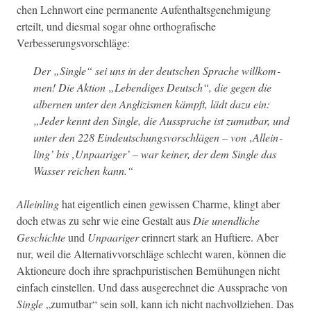
chen Lehn­wort eine per­ma­nente Aufen­thalts­genehmi­gung
erteilt, und dies­mal sog­ar ohne orthografis­che
Verbesserungsvorschläge:
Der „Sin­gle“ sei uns in der deutschen Sprache willkom­
men! Die Aktion „Lebendi­ges Deutsch“, die gegen die
alber­nen unter den Anglizis­men kämpft, lädt dazu ein:
„Jed­er ken­nt den Sin­gle, die Aussprache ist zumut­bar, und
unter den 228 Ein­deutschungsvorschlä­gen – von ‚Allein­
ling’ bis ‚Unpaariger’ – war kein­er, der dem Sin­gle das
Wass­er reichen kann.“
Allein­ling
hat eigentlich einen gewis­sen Charme, klingt aber
doch etwas zu sehr wie eine Gestalt aus
Die unendliche
Geschichte
und
Unpaariger
erin­nert stark an Huftiere. Aber
nur, weil die Alter­na­tivvorschläge schlecht waren, kön­nen die
Aktioneure doch ihre sprach­puris­tis­chen Bemühun­gen nicht
ein­fach ein­stellen. Und dass aus­gerech­net die Aussprache von
Sin­gle
„zumut­bar“ sein soll, kann ich nicht nachvol­lziehen. Das