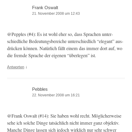
Frank Oswalt
21. November 2008 um 12:43
@Pepples (#4): Es ist wohl eher so, dass Sprachen unter­
schiedliche Bedeu­tungs­bere­iche unter­schiedlich “ele­gant” aus­
drück­en kön­nen. Natür­lich fällt einem das immer dort auf, wo
die fremde Sprache der eige­nen “über­legen” ist.
↓
Antworten
Pebbles
22. November 2008 um 16:21
@Frank Oswalt (#14): Sie haben wohl recht. Möglicher­weise
sehe ich solche Dinge tat­säch­lich nicht immer ganz objek­tiv.
Manche Dinge lassen sich jedoch wirk­lich nur sehr schw­er