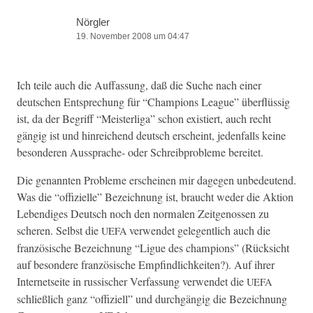
Nörgler
19. November 2008 um 04:47
Ich teile auch die Auf­fas­sung, daß die Suche nach ein­er
deutschen Entsprechung für “Cham­pi­ons League” über­flüs­sig
ist, da der Begriff “Meis­terli­ga” schon existiert, auch recht
gängig ist und hin­re­ichend deutsch erscheint, jeden­falls keine
beson­deren Aussprache- oder Schreibprob­leme bereitet.
Die genan­nten Prob­leme erscheinen mir dage­gen unbe­deu­tend.
Was die “offizielle” Beze­ich­nung ist, braucht wed­er die Aktion
Lebendi­ges Deutsch noch den nor­malen Zeitgenossen zu
scheren. Selb­st die
ver­wen­det gele­gentlich auch die
UEFA
franzö­sis­che Beze­ich­nung “Ligue des cham­pi­ons” (Rück­sicht
auf beson­dere franzö­sis­che Empfind­lichkeit­en?). Auf ihrer
Inter­net­seite in rus­sis­ch­er Ver­fas­sung ver­wen­det die
UEFA
schließlich ganz “offiziell” und durchgängig die Beze­ich­nung