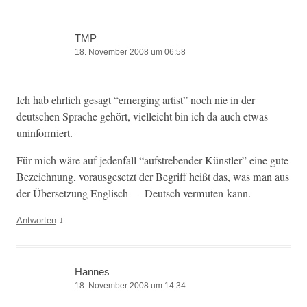
TMP
18. November 2008 um 06:58
Ich hab ehrlich gesagt “emerg­ing artist” noch nie in der
deutschen Sprache gehört, vielle­icht bin ich da auch etwas
uninformiert.
Für mich wäre auf jeden­fall “auf­streben­der Kün­stler” eine gute
Beze­ich­nung, voraus­ge­set­zt der Begriff heißt das, was man aus
der Über­set­zung Englisch — Deutsch ver­muten kann.
↓
Antworten
Hannes
18. November 2008 um 14:34