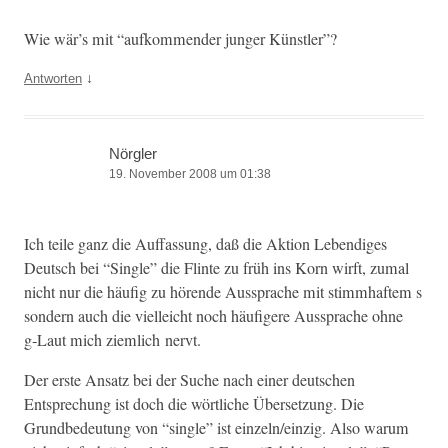
Wie wär’s mit “aufk­om­mender junger Künstler”?
↓
Antworten
Nörgler
19. November 2008 um 01:38
Ich teile ganz die Auf­fas­sung, daß die Aktion Lebendi­ges
Deutsch bei “Sin­gle” die Flinte zu früh ins Korn wirft, zumal
nicht nur die häu­fig zu hörende Aussprache mit stimmhaftem s
son­dern auch die vielle­icht noch häu­figere Aussprache ohne
g‑Laut mich ziem­lich nervt.
Der erste Ansatz bei der Suche nach ein­er deutschen
Entsprechung ist doch die wörtliche Über­set­zung. Die
Grundbe­deu­tung von “sin­gle” ist einzeln/einzig. Also warum