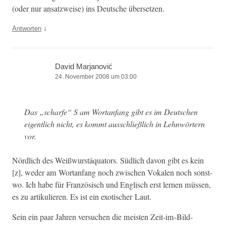
(oder nur ansatzweise) ins Deutsche übersetzen.
↓
Antworten
David Marjanović
24. November 2008 um 03:00
Das „scharfe“ S am Wor­tan­fang gibt es im Deutschen
eigentlich nicht, es kommt auss­chließlich in Lehn­wörtern
vor.
Nördlich des Weißwurstäqua­tors. Südlich davon gibt es kein
[z], wed­er am Wor­tan­fang noch zwis­chen Vokalen noch sonst­
wo. Ich habe für Franzö­sisch und Englisch erst ler­nen müssen,
es zu artikulieren. Es ist ein exo­tis­ch­er Laut.
Sein ein paar Jahren ver­suchen die meis­ten Zeit-im-Bild-