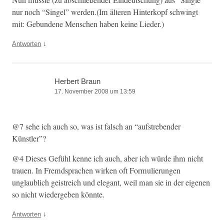
nur noch “Sin­gel” werden.(Im älteren Hin­terkopf schwingt
mit: Gebun­dene Men­schen haben keine Lieder.)
↓
Antworten
Herbert Braun
17. November 2008 um 13:59
@7 sehe ich auch so, was ist falsch an “auf­streben­der
Künstler”?
@4 Dieses Gefühl kenne ich auch, aber ich würde ihm nicht
trauen. In Fremd­sprachen wirken oft For­mulierun­gen
unglaublich geistre­ich und ele­gant, weil man sie in der eige­nen
so nicht wiedergeben könnte.
↓
Antworten