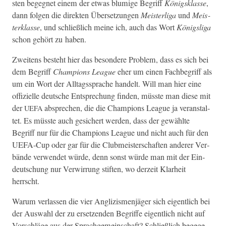
sten begeg­net einem der etwas blu­mige Begriff
Königsklasse
,
dann fol­gen die direk­ten Über­set­zun­gen
Meis­terli­ga
und
Meis­
terk­lasse
, und schließlich meine ich, auch das Wort
Königsli­ga
schon gehört zu haben.
Zweit­ens beste­ht hier das beson­dere Prob­lem, dass es sich bei
dem Begriff
Cham­pi­ons League
eher um einen Fach­be­griff als
um ein Wort der All­t­agssprache han­delt. Will man hier eine
offizielle deutsche Entsprechung find­en, müsste man diese mit
der
absprechen, die die Cham­pi­ons League ja ver­anstal­
UEFA
tet. Es müsste auch gesichert wer­den, dass der gewählte
Begriff nur für die Cham­pi­ons League und nicht auch für den
UEFA-Cup oder gar für die Club­meis­ter­schaften ander­er Ver­
bände ver­wen­det würde, denn son­st würde man mit der Ein­
deutschung nur Ver­wirrung stiften, wo derzeit Klarheit
herrscht.
Warum ver­lassen die vier Anglizis­men­jäger sich eigentlich bei
der Auswahl der zu erset­zen­den Begriffe eigentlich nicht auf
Vorschläge aus der Sprachge­mein­schaft? Schließlich bege­ge­