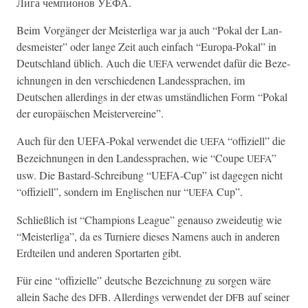
Лига чемпионов УЕФА.
Beim Vorgänger der Meis­terli­ga war ja auch “Pokal der Lan­
desmeis­ter” oder lange Zeit auch ein­fach “Europa-Pokal” in
Deutsch­land üblich. Auch die
ver­wen­det dafür die Beze­
UEFA
ich­nun­gen in den ver­schiede­nen Lan­dessprachen, im
Deutschen allerd­ings in der etwas umständlichen Form “Pokal
der europäis­chen Meistervereine”.
Auch für den UEFA-Pokal ver­wen­det die
“offiziell” die
UEFA
Beze­ich­nun­gen in den Lan­dessprachen, wie “Coupe
”
UEFA
usw. Die Bas­tard-Schrei­bung “UEFA-Cup” ist dage­gen nicht
“offiziell”, son­dern im Englis­chen nur “
Cup”.
UEFA
Schließlich ist “Cham­pi­ons League” genau­so zwei­deutig wie
“Meis­terli­ga”, da es Turniere dieses Namens auch in anderen
Erdteilen und anderen Sportarten gibt.
Für eine “offizielle” deutsche Beze­ich­nung zu sor­gen wäre
allein Sache des
. Allerd­ings ver­wen­det der
auf sein­er
DFB
DFB