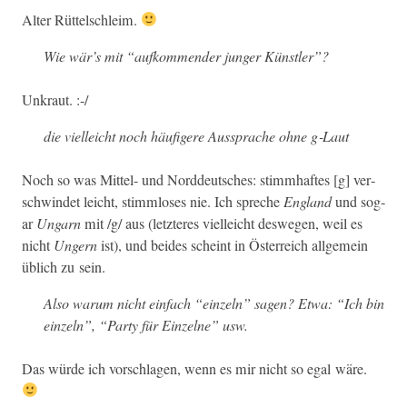
Alter Rüt­telschleim.
Wie wär’s mit “aufk­om­mender junger Künstler”?
Unkraut. :-/
die vielle­icht noch häu­figere Aussprache ohne g‑Laut
Noch so was Mit­tel- und Nord­deutsches: stimmhaftes [g] ver­
schwindet leicht, stimm­los­es nie. Ich spreche
Eng­land
und sog­
ar
Ungarn
mit /g/ aus (let­zteres vielle­icht deswe­gen, weil es
nicht
Ungern
ist), und bei­des scheint in Öster­re­ich all­ge­mein
üblich zu sein.
Also warum nicht ein­fach “einzeln” sagen? Etwa: “Ich bin
einzeln”, “Par­ty für Einzelne” usw.
Das würde ich vorschla­gen, wenn es mir nicht so egal wäre.