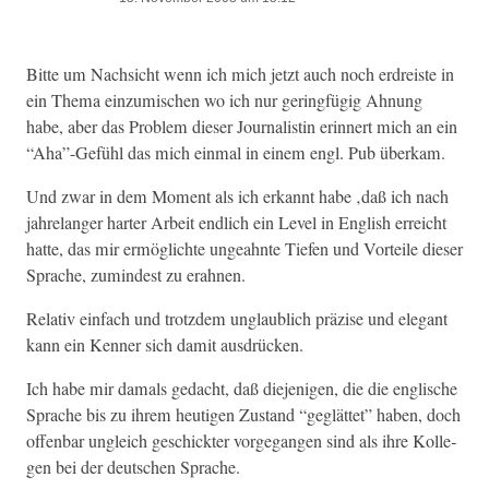
Bitte um Nach­sicht wenn ich mich jet­zt auch noch erdreiste in
ein The­ma einzu­mis­chen wo ich nur ger­ingfügig Ahnung
habe, aber das Prob­lem dieser Jour­nal­istin erin­nert mich an ein
“Aha”-Gefühl das mich ein­mal in einem engl. Pub überkam.
Und zwar in dem Moment als ich erkan­nt habe ‚daß ich nach
jahre­langer har­ter Arbeit endlich ein Lev­el in Eng­lish erre­icht
hat­te, das mir ermöglichte ungeah­nte Tiefen und Vorteile dieser
Sprache, zumin­d­est zu erahnen.
Rel­a­tiv ein­fach und trotz­dem unglaublich präzise und ele­gant
kann ein Ken­ner sich damit ausdrücken.
Ich habe mir damals gedacht, daß diejeni­gen, die die englis­che
Sprache bis zu ihrem heuti­gen Zus­tand “geglät­tet” haben, doch
offen­bar ungle­ich geschick­ter vorge­gan­gen sind als ihre Kol­le­
gen bei der deutschen Sprache.