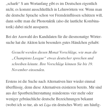
„scharfe“ S am Wor­tan­fang gibt es im Deutschen eigentlich
nicht, es kommt auss­chließlich in Lehn­wörtern vor. Wenn man
die deutsche Sprache schon vor Fremde­in­flüssen schützen will,
dann sollte man die Phono­tak­tik (also die laut­liche Kom­bi­na­
torik) dabei nicht aussparen.
Bei der Auswahl des Kan­di­dat­en für die dies­monatige Wörter­
suche hat die Aktion kein beson­ders gutes Händ­chen gehabt:
Gesucht wer­den diesen Monat Vorschläge, wie man die
„Cham­pi­ons League“ etwas deutsch­er sprechen und
schreiben kön­nte. Ihre Vorschläge kön­nen Sie bis 19.
Novem­ber einsenden.
Erstens ist die Suche nach Alter­na­tiv­en hier wieder ein­mal
über­flüs­sig, denn diese Alter­na­tiv­en existieren bere­its. Mir sind
aus der Sport­berichter­stat­tung min­destens vier mehr oder
weniger gebräuch­liche deutsche Beze­ich­nun­gen bekan­nt
(wobei ich so tue, als sei
Liga
ein deutsches Wort): am häu­fig­