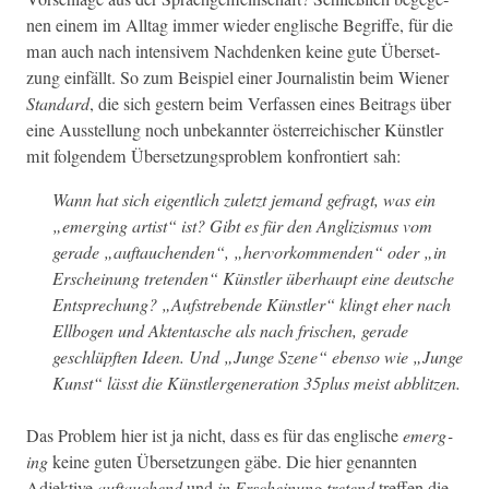
nen einem im All­t­ag immer wieder englis­che Begriffe, für die
man auch nach inten­sivem Nach­denken keine gute Über­set­
zung ein­fällt. So zum Beispiel ein­er Jour­nal­istin beim Wiener
Stan­dard
, die sich gestern beim Ver­fassen eines Beitrags über
eine Ausstel­lung noch unbekan­nter öster­re­ichis­ch­er Kün­stler
mit fol­gen­dem Über­set­zung­sprob­lem kon­fron­tiert sah:
Wann hat sich eigentlich zulet­zt jemand gefragt, was ein
„emerg­ing artist“ ist? Gibt es für den Anglizis­mus vom
ger­ade „auf­tauchen­den“, „her­vork­om­menden“ oder „in
Erschei­n­ung tre­tenden“ Kün­stler über­haupt eine deutsche
Entsprechung? „Auf­strebende Kün­stler“ klingt eher nach
Ell­bo­gen und Akten­tasche als nach frischen, ger­ade
geschlüpften Ideen. Und „Junge Szene“ eben­so wie „Junge
Kun­st“ lässt die Kün­st­ler­gen­er­a­tion 35plus meist abblitzen.
Das Prob­lem hier ist ja nicht, dass es für das englis­che
emerg­
ing
keine guten Über­set­zun­gen gäbe. Die hier genan­nten
Adjek­tive
auf­tauchend
und
in Erschei­n­ung tre­tend
tre­f­fen die