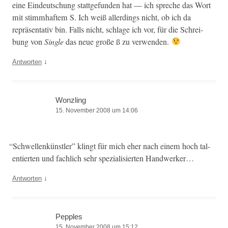
eine Ein­deutschung stattge­fun­den hat — ich spreche das Wort
mit stimmhaftem S. Ich weiß allerd­ings nicht, ob ich da
repräsen­ta­tiv bin. Falls nicht, schlage ich vor, für die Schrei­
bung von
Sin­gle
das neue große ß zu verwenden.
↓
Antworten
Wonzling
15. November 2008 um 14:06
“
Schwellenkün­stler” klingt für mich eher nach einem hoch tal­
en­tierten und fach­lich sehr spezial­isierten Handwerker…
↓
Antworten
Pepples
15. November 2008 um 15:12