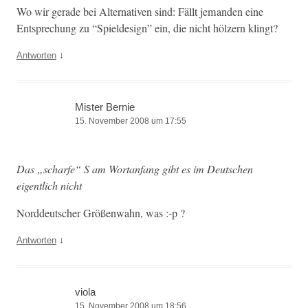
Wo wir ger­ade bei Alter­na­tiv­en sind: Fällt jeman­den eine
Entsprechung zu “Spield­e­sign” ein, die nicht hölz­ern klingt?
↓
Antworten
Mister Bernie
15. November 2008 um 17:55
Das „scharfe“ S am Wor­tan­fang gibt es im Deutschen
eigentlich nicht
Nord­deutsch­er Größen­wahn, was :-p ?
↓
Antworten
viola
15. November 2008 um 18:56