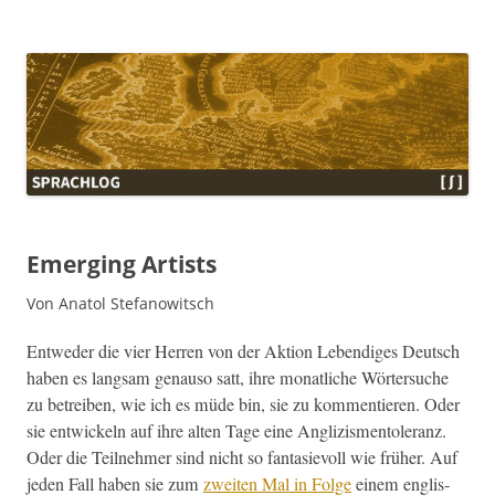
Sprachlog
Emerging Artists
Von Anatol Stefanowitsch
Entwed­er die vier Her­ren von der Aktion Lebendi­ges Deutsch
haben es langsam genau­so satt, ihre monatliche Wörter­suche
zu betreiben, wie ich es müde bin, sie zu kom­men­tieren. Oder
sie entwick­eln auf ihre alten Tage eine Anglizis­men­tol­er­anz.
Oder die Teil­nehmer sind nicht so fan­tasievoll wie früher. Auf
jeden Fall haben sie zum
zweit­en Mal in Folge
einem englis­