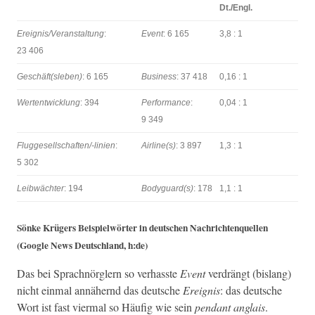
Dt./Engl.
Ereignis/Veranstaltung
:
Event
: 6 165
3,8 : 1
23 406
Geschäft(sleben)
: 6 165
Busi­ness
: 37 418
0,16 : 1
Wer­ten­twick­lung
: 394
Per­for­mance
:
0,04 : 1
9 349
Flugge­sellschaften/-lin­ien
:
Airline(s)
: 3 897
1,3 : 1
5 302
Leib­wächter
: 194
Bodyguard(s)
: 178
1,1 : 1
Sönke Krügers Beispiel­wörter in deutschen Nachricht­en­quellen
(Google News Deutsch­land, h:de)
Das bei Sprach­nör­glern so ver­has­ste
Event
ver­drängt (bis­lang)
nicht ein­mal annäh­ernd das deutsche
Ereig­nis
: das deutsche
Wort ist fast vier­mal so Häu­fig wie sein
pen­dant anglais
.