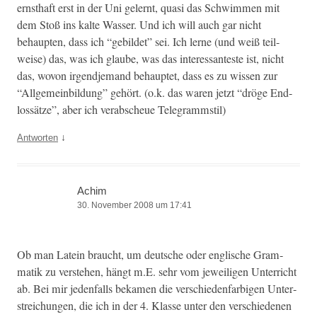
ern­sthaft erst in der Uni gel­ernt, qua­si das Schwim­men mit
dem Stoß ins kalte Wass­er. Und ich will auch gar nicht
behaupten, dass ich “gebildet” sei. Ich lerne (und weiß teil­
weise) das, was ich glaube, was das inter­es­san­teste ist, nicht
das, wovon irgend­je­mand behauptet, dass es zu wis­sen zur
“All­ge­mein­bil­dung” gehört. (o.k. das waren jet­zt “dröge End­
lossätze”, aber ich ver­ab­scheue Telegrammstil)
↓
Antworten
Achim
30. November 2008 um 17:41
Ob man Latein braucht, um deutsche oder englis­che Gram­
matik zu ver­ste­hen, hängt m.E. sehr vom jew­eili­gen Unter­richt
ab. Bei mir jeden­falls beka­men die ver­schieden­far­bigen Unter­
stre­ichun­gen, die ich in der 4. Klasse unter den ver­schiede­nen