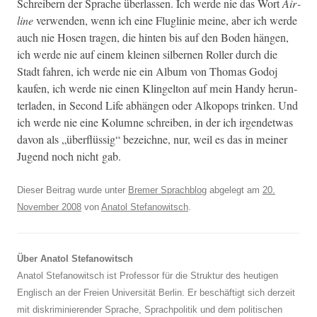
Schreibern der Sprache über­lassen. Ich werde nie das Wort
Air­
line
ver­wen­den, wenn ich eine Fluglin­ie meine, aber ich werde
auch nie Hosen tra­gen, die hin­ten bis auf den Boden hän­gen,
ich werde nie auf einem kleinen sil­ber­nen Roller durch die
Stadt fahren, ich werde nie ein Album von Thomas Godoj
kaufen, ich werde nie einen Klin­gel­ton auf mein Handy herun­
ter­laden, in Sec­ond Life abhän­gen oder Alkopops trinken. Und
ich werde nie eine Kolumne schreiben, in der ich irgen­det­was
davon als „über­flüs­sig“ beze­ichne, nur, weil es das in mein­er
Jugend noch nicht gab.
Dieser Beitrag wurde unter
Bremer Sprachblog
abgelegt am
20.
November 2008
von
Anatol Stefanowitsch
.
Über Anatol Stefanowitsch
Anatol Stefanowitsch ist Professor für die Struktur des heutigen
Englisch an der Freien Universität Berlin. Er beschäftigt sich derzeit
mit diskriminierender Sprache, Sprachpolitik und dem politischen