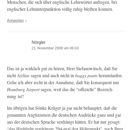
Men­schen, die sich über englis­che Lehn­wörter aufre­gen, bei
englis­ch­er Lehn­in­ter­punk­tion völ­lig ruhig bleiben können.
↓
Antworten
Nörgler
21. November 2008 um 06:03
Das ist ja wirk­lich gut zu hören, Herr Ste­fanow­itsch, daß Sie
nicht
Air­line
sagen und auch nicht in
bag­gy pants
herum­laufen.
Gehe ich aber recht in der Annahme, daß Sie kon­se­quent nur
Ham­burg Air­port
sagen, weil das die “offizielle” Beze­ich­
nung ist?
Im übri­gen hat Sönke Krüger ja gar nicht behauptet, daß die
genan­nten Anglizis­men die deutschen Audrücke ganz und gar
aus der deutschen Sprache ver­drängt hät­ten. Er hat nur gesagt:
“das High­light ver­drängte 294-mal den Höhep­unkt”, nach Ihrer