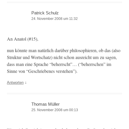
Patrick Schulz
24. November 2008 um 11:32
An Ana­tol (#15),
nun kön­nte man natür­lich darüber philoso­phieren, ob das (also
Struk­tur und Wortschatz) nicht schon aus­re­icht um zu sagen,
dass man eine Sprache “beherrscht”… (“beherrschen” im
Sinne von “Geschriebenes verstehen”).
↓
Antworten
Thomas Müller
25. November 2008 um 00:13