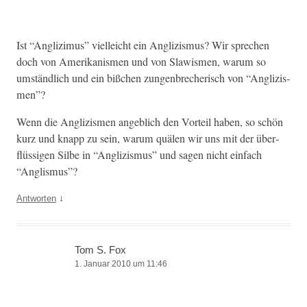
Ist “Angliz­imus” vielle­icht ein Anglizis­mus? Wir sprechen
doch von Amerikanis­men und von Slaw­is­men, warum so
umständlich und ein bißchen zun­gen­brecherisch von “Anglizis­
men”?
Wenn die Anglizis­men ange­blich den Vorteil haben, so schön
kurz und knapp zu sein, warum quälen wir uns mit der über­
flüs­si­gen Silbe in “Anglizis­mus” und sagen nicht ein­fach
“Anglis­mus”?
↓
Antworten
Tom S. Fox
1. Januar 2010 um 11:46