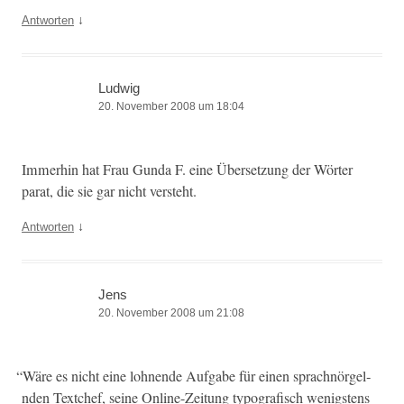
↓
Antworten
Ludwig
20. November 2008 um 18:04
Immer­hin hat Frau Gun­da F. eine Über­set­zung der Wörter
parat, die sie gar nicht versteht.
↓
Antworten
Jens
20. November 2008 um 21:08
“
Wäre es nicht eine lohnende Auf­gabe für einen sprach­nörgel­
nden Textchef, seine Online-Zeitung typografisch wenig­stens