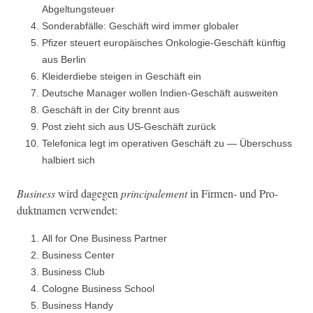
Abgeltungsteuer
Son­der­abfälle: Geschäft wird immer globaler
Pfiz­er steuert europäis­ches Onkolo­gie-Geschäft kün­ftig
aus Berlin
Klei­derdiebe steigen in Geschäft ein
Deutsche Man­ag­er wollen Indi­en-Geschäft ausweiten
Geschäft in der City bren­nt aus
Post zieht sich aus US-Geschäft zurück
Tele­fon­i­ca legt im oper­a­tiv­en Geschäft zu — Über­schuss
hal­biert sich
Busi­ness
wird dage­gen
prin­ci­pale­ment
in Fir­men- und Pro­
duk­t­na­men verwendet:
All for One Busi­ness Partner
Busi­ness Center
Busi­ness Club
Cologne Busi­ness School
Busi­ness Handy