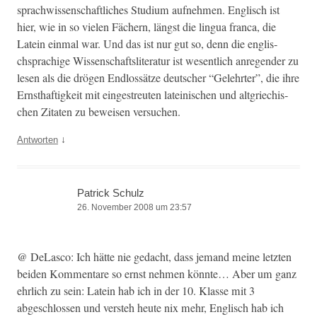
sprach­wis­senschaftlich­es Studi­um aufnehmen. Englisch ist
hier, wie in so vie­len Fäch­ern, längst die lin­gua fran­ca, die
Latein ein­mal war. Und das ist nur gut so, denn die englis­
chsprachige Wis­senschaft­slit­er­atur ist wesentlich anre­gen­der zu
lesen als die drö­gen End­lossätze deutsch­er “Gelehrter”, die ihre
Ern­sthaftigkeit mit eingestreuten lateinis­chen und alt­griechis­
chen Zitat­en zu beweisen versuchen.
↓
Antworten
Patrick Schulz
26. November 2008 um 23:57
@ DeLas­co: Ich hätte nie gedacht, dass jemand meine let­zten
bei­den Kom­mentare so ernst nehmen kön­nte… Aber um ganz
ehrlich zu sein: Latein hab ich in der 10. Klasse mit 3
abgeschlossen und ver­steh heute nix mehr, Englisch hab ich