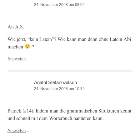
24. November 2008 um 08:02
An A.S.
Wie jet­zt, “kein Latein”? Wie kann man denn ohne Latein Abi
machen
?
↓
Antworten
Anatol Stefanowitsch
24. November 2008 um 10:34
Patrick (#14): Indem man die gram­ma­tis­chen Struk­turen ken­nt
und schnell mit dem Wörter­buch hantieren kann.
↓
Antworten