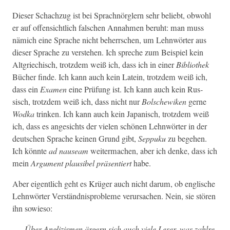
Dieser Schachzug ist bei Sprach­nör­glern sehr beliebt, obwohl
er auf offen­sichtlich falschen Annah­men beruht: man muss
nämich eine Sprache nicht beherrschen, um Lehn­wörter aus
dieser Sprache zu ver­ste­hen.
Ich spreche zum Beispiel kein
Alt­griechisch, trotz­dem weiß ich, dass ich in ein­er
Bib­lio­thek
Büch­er finde. Ich kann auch kein Latein, trotz­dem weiß ich,
dass ein
Exa­m­en
eine Prü­fung ist. Ich kann auch kein Rus­
sisch, trotz­dem weiß ich, dass nicht nur
Bolschewiken
gerne
Wod­ka
trinken. Ich kann auch kein Japanisch, trotz­dem weiß
ich, dass es angesichts der vie­len schö­nen Lehn­wörter in der
deutschen Sprache keinen Grund gibt,
Sep­puku
zu bege­hen.
Ich kön­nte
ad nau­se­am
weit­er­ma­chen, aber ich denke, dass ich
mein
Argu­ment
plau­si­bel
präsen­tiert
habe.
Aber eigentlich geht es Krüger auch nicht darum, ob englis­che
Lehn­wörter Ver­ständ­nis­prob­leme verur­sachen. Nein, sie stören
ihn sowieso:
Über Anglizis­men ärg­ern sich auch viele Leser, was zahlre­