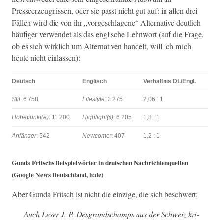
Presseerzeug­nis­sen, oder sie passt nicht gut auf: in allen drei
Fällen wird die von ihr „vorgeschla­gene“ Alter­na­tive deut­lich
häu­figer ver­wen­det als das englis­che Lehn­wort (auf die Frage,
ob es sich wirk­lich um Alter­na­tiv­en han­delt, will ich mich
heute nicht einlassen):
Deutsch
Englisch
Ver­hält­nis Dt./Engl.
Stil
: 6 758
Lifestyle
: 3 275
2,06 : 1
Höhepunkt(e)
: 11 200
Highlight(s)
: 6 205
1,8 : 1
Anfänger
: 542
New­com­er
: 407
1,2 : 1
Gun­da Fritschs Beispiel­wörter in deutschen Nachricht­en­quellen
(Google News Deutsch­land, h:de)
Aber Gun­da Fritsch ist nicht die einzige, die sich beschwert:
Auch Leser J. P. Des­grand­schamps aus der Schweiz kri­