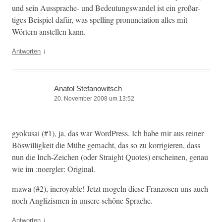
und sein Aussprache- und Bedeu­tungswan­del ist ein großar­
tiges Beispiel dafür, was spelling pro­nun­ci­a­tion alles mit
Wörtern anstellen kann.
↓
Antworten
Anatol Stefanowitsch
20. November 2008 um 13:52
gyoku­sai (#1), ja, das war Word­Press. Ich habe mir aus rein­er
Böswilligkeit die Mühe gemacht, das so zu kor­rigieren, dass
nun die Inch-Zeichen (oder Straight Quotes) erscheinen, genau
wie im :noer­gler: Original.
mawa (#2), incroy­able! Jet­zt mogeln diese Fran­zosen uns auch
noch Anglizis­men in unsere schöne Sprache.
↓
Antworten