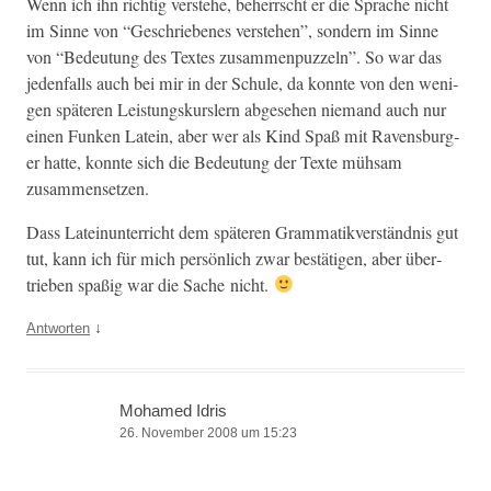
Wenn ich ihn richtig ver­ste­he, beherrscht er die Sprache nicht
im Sinne von “Geschriebenes ver­ste­hen”, son­dern im Sinne
von “Bedeu­tung des Textes zusam­men­puzzeln”. So war das
jeden­falls auch bei mir in der Schule, da kon­nte von den weni­
gen späteren Leis­tungskurslern abge­se­hen nie­mand auch nur
einen Funken Latein, aber wer als Kind Spaß mit Ravens­burg­
er hat­te, kon­nte sich die Bedeu­tung der Texte müh­sam
zusammensetzen.
Dass Latei­n­un­ter­richt dem späteren Gram­matikver­ständ­nis gut
tut, kann ich für mich per­sön­lich zwar bestäti­gen, aber über­
trieben spaßig war die Sache nicht.
↓
Antworten
Mohamed Idris
26. November 2008 um 15:23