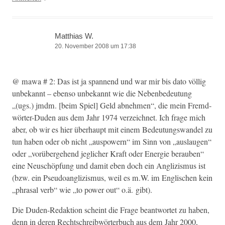
Matthias W.
20. November 2008 um 17:38
@ mawa # 2: Das ist ja span­nend und war mir bis dato völ­lig
unbekan­nt – eben­so unbekan­nt wie die Nebenbe­deu­tung
„(ugs.) jmdm. [beim Spiel] Geld abnehmen“, die mein Fremd­
wörter-Duden aus dem Jahr 1974 verze­ich­net. Ich frage mich
aber, ob wir es hier über­haupt mit einem Bedeu­tungswan­del zu
tun haben oder ob nicht „aus­pow­ern“ im Sinn von „aus­lau­gen“
oder „vorüberge­hend jeglich­er Kraft oder Energie berauben“
eine Neuschöp­fung und damit eben doch ein Anglizis­mus ist
(bzw. ein Pseudoan­glizis­mus, weil es m.W. im Englis­chen kein
„phrasal verb“ wie „to pow­er out“ o.ä. gibt).
Die Duden-Redak­tion scheint die Frage beant­wortet zu haben,
denn in deren Rechtschreib­wörter­buch aus dem Jahr 2000,