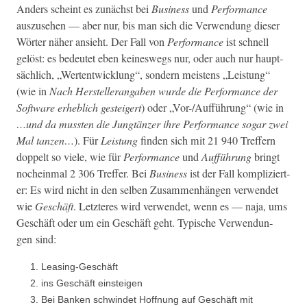
Anders scheint es zunächst bei
Busi­ness
und
Per­for­mance
auszuse­hen — aber nur, bis man sich die Ver­wen­dung dieser
Wörter näher ansieht. Der Fall von
Per­for­mance
ist schnell
gelöst: es bedeutet eben keineswegs nur, oder auch nur haupt­
säch­lich, „Wer­ten­twick­lung“, son­dern meis­tens „Leis­tung“
(wie in
Nach Her­stellerangaben wurde die Per­for­mance der
Soft­ware erhe­blich gesteigert
) oder „Vor-/Auf­führung“ (wie in
…und da mussten die Jungtänz­er ihre Per­for­mance sog­ar zwei
Mal tanzen…
). Für
Leis­tung
find­en sich mit 21 940 Tre­f­fern
dop­pelt so viele, wie für
Per­for­mance
und
Auf­führung
bringt
nochein­mal 2 306 Tre­f­fer. Bei
Busi­ness
ist der Fall kom­pliziert­
er: Es wird nicht in den sel­ben Zusam­men­hän­gen ver­wen­det
wie
Geschäft
. Let­zteres wird ver­wen­det, wenn es — naja, ums
Geschäft oder um ein Geschäft geht. Typ­is­che Ver­wen­dun­
gen sind:
Leas­ing-Geschäft
ins Geschäft einsteigen
Bei Banken schwindet Hoff­nung auf Geschäft mit