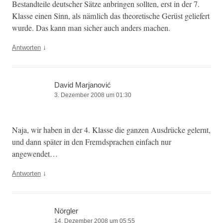
Bestandteile deutsch­er Sätze anbrin­gen soll­ten, erst in der 7.
Klasse einen Sinn, als näm­lich das the­o­retis­che Gerüst geliefert
wurde. Das kann man sich­er auch anders machen.
↓
Antworten
David Marjanović
3. Dezember 2008 um 01:30
Naja, wir haben in der 4. Klasse die ganzen Aus­drücke gel­ernt,
und dann später in den Fremd­sprachen ein­fach nur
angewendet…
↓
Antworten
Nörgler
14. Dezember 2008 um 05:55