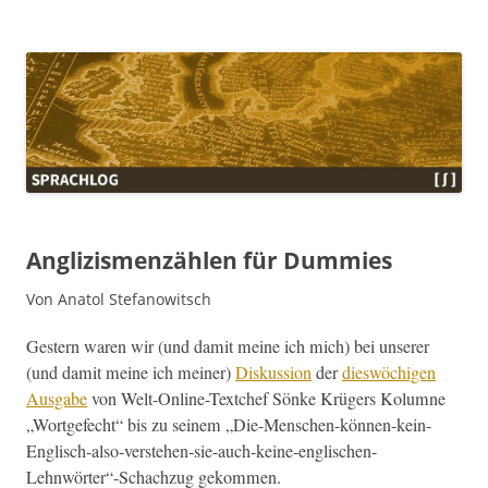
Sprachlog
Anglizismenzählen für Dummies
Von Anatol Stefanowitsch
Gestern waren wir (und damit meine ich mich) bei unser­er
(und damit meine ich mein­er)
Diskus­sion
der
dieswöchi­gen
Aus­gabe
von Welt-Online-Textchef Sönke Krügers Kolumne
„Wort­ge­fecht“ bis zu seinem „Die-Menschen-können-kein-
Englisch-also-verstehen-sie-auch-keine-englischen-
Lehnwörter“-Schachzug gekommen.