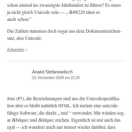
schon ein­mal ins zwanzig­ste Jahrhun­dert zu führen? Es muss
ja nicht gle­ich Uni­code sein — „
#8220 täten es
&
auch schon.”
Die Zahlen stam­men doch sog­ar aus dem Doku­mentze­ichen­
satz, also Unicode.
↓
Antworten
Anatol Stefanowitsch
20. November 2008 um 22:25
Jens (#7), die Beze­ich­nun­gen sind aus der Uni­code­spez­i­fika­
tion aber es bleibt natür­lich
. Ich meinte eine uni­code­
HTML
fähige Soft­ware, die direkt „ und “ ver­wen­det. Mir wür­den sog­
ar
bdquo; und
ldquo; reichen. Eigentlich ist mir auch das
&
&
egal — ich wun­dere mich nur immer wieder darüber, dass