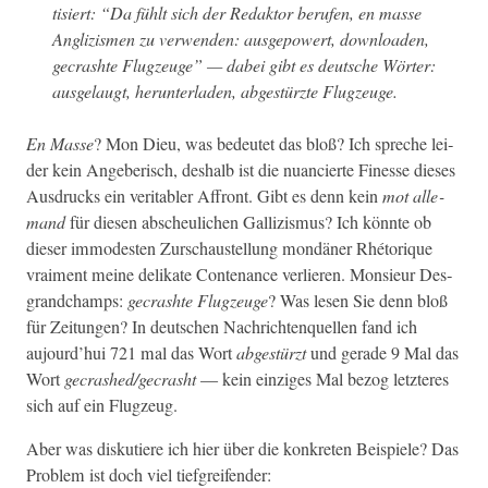
tisiert: “Da fühlt sich der Redak­tor berufen, en masse
Anglizis­men zu ver­wen­den: aus­ge­pow­ert, down­load­en,
gecrashte Flugzeuge” — dabei gibt es deutsche Wörter:
aus­ge­laugt, herun­ter­laden, abgestürzte Flugzeuge.
En Masse
? Mon Dieu, was bedeutet das bloß? Ich spreche lei­
der kein Ange­berisch, deshalb ist die nuancierte Finesse dieses
Aus­drucks ein ver­i­ta­bler Affront. Gibt es denn kein
mot alle­
mand
für diesen abscheulichen Gal­lizis­mus? Ich kön­nte ob
dieser immod­esten Zurschaustel­lung mondän­er Rhé­torique
vrai­ment meine delikate Con­te­nance ver­lieren. Mon­sieur Des­
grand­champs:
gecrashte Flugzeuge
? Was lesen Sie denn bloß
für Zeitun­gen? In deutschen Nachricht­en­quellen fand ich
aujour­d’hui 721 mal das Wort
abgestürzt
und ger­ade 9 Mal das
Wort
gecrashed/gecrasht
— kein einziges Mal bezog let­zteres
sich auf ein Flugzeug.
Aber was disku­tiere ich hier über die konkreten Beispiele? Das
Prob­lem ist doch viel tiefgreifender: