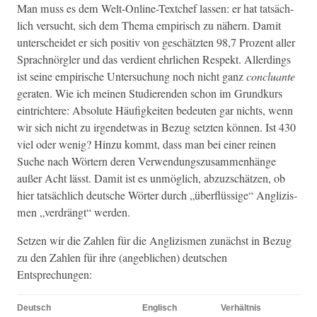
Man muss es dem Welt-Online-Textchef lassen: er hat tat­säch­
lich ver­sucht, sich dem The­ma empirisch zu näh­ern. Damit
unter­schei­det er sich pos­i­tiv von geschätzten 98,7 Prozent aller
Sprach­nör­gler und das ver­di­ent ehrlichen Respekt. Allerd­ings
ist seine empirische Unter­suchung noch nicht ganz
con­clu­ante
ger­at­en. Wie ich meinen Studieren­den schon im Grund­kurs
ein­trichtere: Absolute Häu­figkeit­en bedeuten gar nichts, wenn
wir sich nicht zu irgen­det­was in Bezug set­zten kön­nen. Ist 430
viel oder wenig? Hinzu kommt, dass man bei ein­er reinen
Suche nach Wörtern deren Ver­wen­dungszusam­men­hänge
außer Acht lässt. Damit ist es unmöglich, abzuzschätzen, ob
hier tat­säch­lich deutsche Wörter durch „über­flüs­sige“ Anglizis­
men „ver­drängt“ werden.
Set­zen wir die Zahlen für die Anglizis­men zunächst in Bezug
zu den Zahlen für ihre (ange­blichen) deutschen
Entsprechungen:
Deutsch
Englisch
Ver­hält­nis