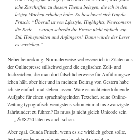
iche Zuschriften zu diesem The­ma bele­gen, die ich in den
let­zten Wochen erhal­ten habe. So beschw­ert sich Gun­da
Fritsch: “Über­all ist von Lifestyle, High­lights, New­com­ern
die Rede — warum schreibt die Presse nicht ein­fach von
Stil, Höhep­unk­ten und Anfängern? Dann würde der Leser
es verstehen.”
Nebenbe­merkung: Nor­maler­weise verbessere ich in Zitat­en aus
der Online­presse stillschweigend die englis­chen Zoll- und
Inchze­ichen, die man dort fälschlicher­weise für Anführungsze­
ichen hält, aber hier und in meinem Beitrag von Gestern habe
ich sie ein­fach mal ste­hen lassen. Wäre es nicht eine lohnende
Auf­gabe für einen sprach­nörgel­nden Textchef, seine Online-
Zeitung typografisch wenig­stens schon ein­mal ins zwanzig­ste
Jahrhun­dert zu führen? Es muss ja nicht gle­ich Uni­code sein
— „
#8220 täten es auch schon.
&
Aber egal. Gun­da Fritsch, wenn es sie wirk­lich geben sollte,
liest entwed­er eine sehr eingeschränk­te Auswahl an