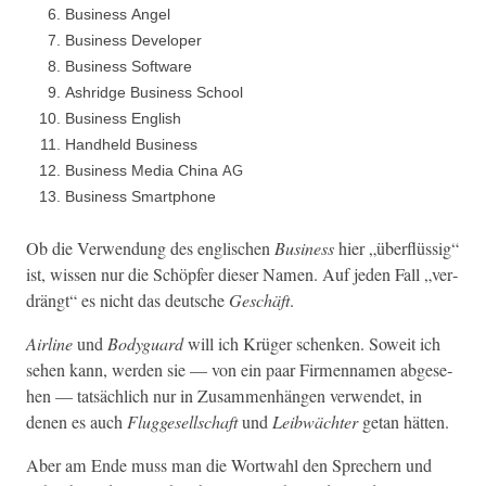
Busi­ness Angel
Busi­ness Developer
Busi­ness Software
Ashridge Busi­ness School
Busi­ness English
Hand­held Business
Busi­ness Media Chi­na
AG
Busi­ness Smartphone
Ob die Ver­wen­dung des englis­chen
Busi­ness
hier „über­flüs­sig“
ist, wis­sen nur die Schöpfer dieser Namen. Auf jeden Fall „ver­
drängt“ es nicht das deutsche
Geschäft
.
Air­line
und
Body­guard
will ich Krüger schenken. Soweit ich
sehen kann, wer­den sie — von ein paar Fir­men­na­men abge­se­
hen — tat­säch­lich nur in Zusam­men­hän­gen ver­wen­det, in
denen es auch
Flugge­sellschaft
und
Leib­wächter
getan hätten.
Aber am Ende muss man die Wort­wahl den Sprech­ern und