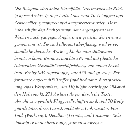
Die Beispiele sind keine Einzelfälle. Das beweist ein Blick
in unser Archiv, in dem Artikel aus rund 70 Zeitun­gen und
Zeitschriften gesam­melt und aus­gew­ertet wer­den. Dort
habe ich für den Suchzeitraum der ver­gan­genen vier
Wochen nach gängi­gen Anglizis­men gesucht, denen eines
gemein­sam ist: Sie sind alle­samt über­flüs­sig, weil es ver­
ständliche deutsche Wörter gibt, die man stattdessen
benutzen kann. Busi­ness tauchte 596-mal auf (deutsche
Alter­na­tive: Geschäft/Geschäftsleben), von einem Event
(statt Ereignis/Veranstaltung) war 430-mal zu lesen, Per­
for­mance erzielte 405 Tre­f­fer (und bedeutet: Wer­ten­twick­
lung eines Wert­pa­piers), das High­light ver­drängte 294-mal
den Höhep­unkt, 271 Air­lines flo­gen durch die Texte,
obwohl es eigentlich Flugge­sellschaften sind, und 70 Body­
guards tat­en ihren Dienst, nicht etwa Leib­wächter. Von
Tool, (Werkzeug), Dead­line (Ter­min) und Cus­tomer Rela­
tion­ship (Kun­den­beziehung) ganz zu schweigen.