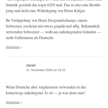
Sta­tis­tik geschah das sog­ar 6205-mal. Das ist also eine Bestä­ti­
gung und nicht eine Wider­legung von Her­rn Krüger.
Ihr Veräp­pelung von Her­rn Des­grand­schamps, einem
Schweiz­er, erscheint mir etwas gequält und affig. Bekan­ntlich
ver­wen­den Schweiz­er — wohl aus nahe­liegen­den Grün­den —
mehr Gal­lizis­men als Deutsche.
↓
Antworten
daniel
21. November 2008 um 16:33
Wenn Deutsche aber Anglizis­men ver­wen­den ist das
keineswegs nahe­liegend. Es ist — ja was denn nun?
↓
Antworten