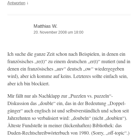
↓
Antworten
Matthias W.
20. November 2008 um 18:00
Ich suche die ganze Zeit schon nach Beispie­len, in denen ein
franzö­sis­ches „re(t)“ zu einem deutschen „er(t)“ mutiert (und in
denen ein franzö­sis­ches „auv“ deutsch „ow“ wiedergegeben
wird), aber ich komme auf keins. Let­zteres sollte ein­fach sein,
aber ich bin blockiert.
Mir fällt nur als Nachk­lapp zur „Puz­zlen vs. puzzeln“-
Diskussion das „dou­ble“ ein, das in der Bedeu­tung „Dop­pel­
gänger“ auch englisch ist und selb­stver­ständlich und schon seit
Jahrzehn­ten so ver­bal­isiert wird: „doubeln“ (nicht „dou­blen“).
Älteste Fund­stelle in mein­er (lück­en­haften) Bib­lio­thek: das
Duden-Rechtschreib­wörter­buch von 1980. (Sor­ry, „off-top­ic“.)