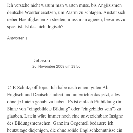
Ich ver­ste­he nicht warum man warten muss, bis Anglizis­men
deutsche Woert­er erset­zen, um Alarm zu schla­gen. Anstatt sich
ueber Haeu­figkeit­en zu stre­it­en, muss man agieren, bevor es zu
spaet ist. Ist das nicht logisch?
↓
Antworten
DeLasco
26. November 2008 um 19:56
@ P. Schulz, off-top­ic: Ich habe nach einem guten Abi
Englisch und Deutsch studiert und unter­richte das jet­zt, alles
ohne je Latein gehabt zu haben. Es ist ein­fach Ein­bil­dung (im
Sinne von “einge­bildete Bil­dung” oder “einge­bildet sein”) zu
glauben, Latein wäre immer noch eine unverzicht­bare Insigne
des Bil­dungs­men­schen. Ganz im Gegen­teil bedauere ich
heutzu­tage diejeni­gen, die ohne solide Englis­chken­nt­nisse ein