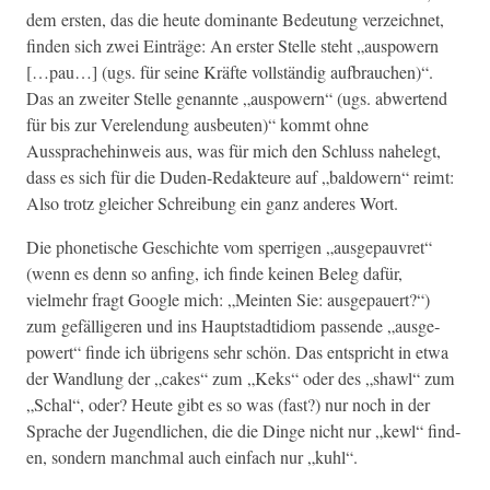
dem ersten, das die heute dom­i­nante Bedeu­tung verze­ich­net,
find­en sich zwei Ein­träge: An erster Stelle ste­ht „aus­pow­ern
[…pau…] (ugs. für seine Kräfte voll­ständig auf­brauchen)“.
Das an zweit­er Stelle genan­nte „aus­pow­ern“ (ugs. abw­er­tend
für bis zur Vere­len­dung aus­beuten)“ kommt ohne
Aussprachehin­weis aus, was für mich den Schluss nahelegt,
dass es sich für die Duden-Redak­teure auf „bal­dow­ern“ reimt:
Also trotz gle­ich­er Schrei­bung ein ganz anderes Wort.
Die phonetis­che Geschichte vom sper­ri­gen „aus­gepau­vret“
(wenn es denn so anf­ing, ich finde keinen Beleg dafür,
vielmehr fragt Google mich: „Mein­ten Sie: aus­gepauert?“)
zum gefäl­ligeren und ins Haupt­stad­tid­iom passende „aus­ge­
pow­ert“ finde ich übri­gens sehr schön. Das entspricht in etwa
der Wand­lung der „cakes“ zum „Keks“ oder des „shawl“ zum
„Schal“, oder? Heute gibt es so was (fast?) nur noch in der
Sprache der Jugendlichen, die die Dinge nicht nur „kewl“ find­
en, son­dern manch­mal auch ein­fach nur „kuhl“.