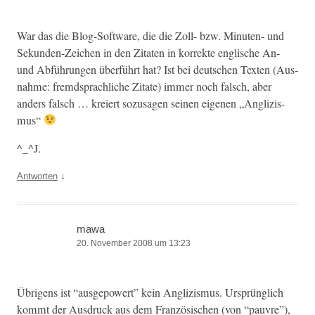
War das die Blog-Soft­ware, die die Zoll- bzw. Minuten- und
Sekun­den-Zeichen in den Zitat­en in kor­rek­te englis­che An-
und Abführun­gen über­führt hat? Ist bei deutschen Tex­ten (Aus­
nahme: fremd­sprach­liche Zitate) immer noch falsch, aber
anders falsch … kreiert sozusagen seinen eige­nen „Anglizis­
mus“
^_^J.
↓
Antworten
mawa
20. November 2008 um 13:23
Übri­gens ist “aus­ge­pow­ert” kein Anglizis­mus. Ursprünglich
kommt der Aus­druck aus dem Franzö­sis­chen (von “pau­vre”),