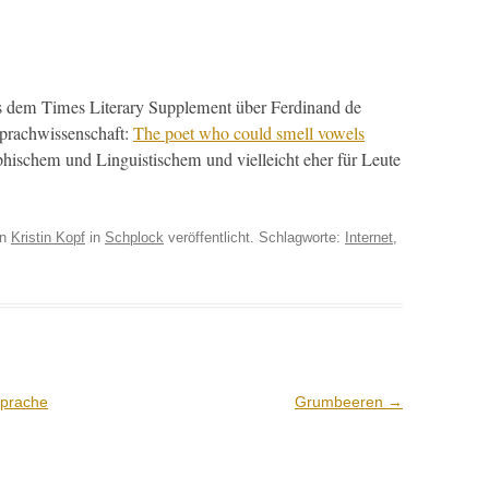
 dem Times Lit­er­ary Sup­ple­ment über Fer­di­nand de
Sprach­wis­senschaft:
The poet who could smell vow­els
is­chem und Lin­guis­tis­chem und vielle­icht eher für Leute
on
Kristin Kopf
in
Schplock
veröffentlicht. Schlagworte:
Internet
,
Sprache
Grumbeeren
→