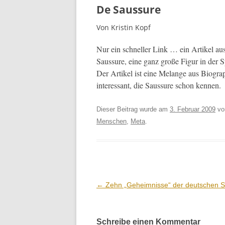
De Saussure
Von Kristin Kopf
Nur ein schneller Link … ein Artikel aus
Saus­sure, eine ganz große Fig­ur in der 
Der Artikel ist eine Melange aus Biograph
inter­es­sant, die Saus­sure schon kennen.
Dieser Beitrag wurde am
3. Februar 2009
v
Menschen
,
Meta
.
Beitrags-
←
Zehn „Geheimnisse“ der deutschen 
Navigation
Schreibe einen Kommentar