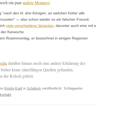
 noch ein paar
andere Mon­tage
:
g “
nach den hl. drei Köni­gen, an welchen früher alle
 mussten
” — also schon wieder so ein falsch­er Fre­und,
lich
viele ver­schiedene Vari­anten
, darunter auch eine mit
e
n der Karwoche
dem Rosen­mon­tag, er beze­ich­net in eini­gen Regio­nen
edia
darüber hin­aus noch eine andere Erk­lärung des
bish­er keine zitier­fähi­gen Quellen gefunden.
, zu der Kölsch gehört.
on
Kristin Kopf
in
Schplock
veröffentlicht. Schlagworte:
nkontakt
.