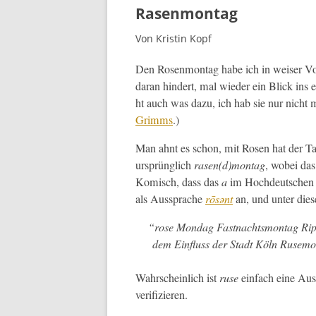
Rasenmontag
Von Kristin Kopf
Den Rosen­mon­tag habe ich in weis­er Vo
daran hin­dert, mal wieder ein Blick ins e
ht auch was dazu, ich hab sie nur nicht 
Grimms
.)
Man ahnt es schon, mit Rosen hat der Ta
ursprünglich
rasen(d)montag
, wobei das
Komisch, dass das
a
im Hochdeutsche
als Aussprache
r
ō
sənt
an, und unter dies
“
rose Mondag
Fast­nachtsmon­tag Ri
dem Ein­fluss der Stadt Köln
Ruse­m
Wahrschein­lich ist
ruse
ein­fach eine Auss
verifizieren.