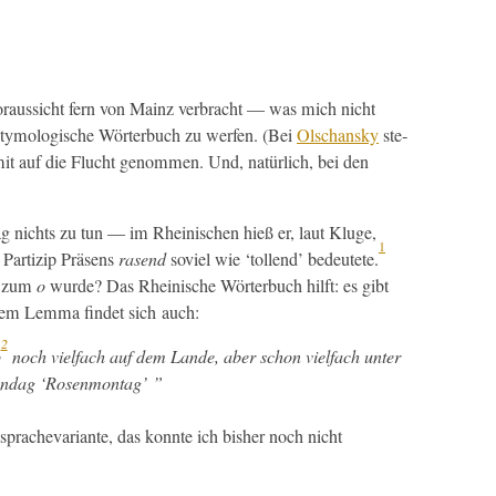
raus­sicht fern von Mainz ver­bracht — was mich nicht
ty­mol­o­gis­che Wörter­buch zu wer­fen. (Bei
Olschan­sky
ste­
mit auf die Flucht genom­men. Und, natür­lich, bei den
g nichts zu tun — im Rheinis­chen hieß er, laut Kluge,
1
 Par­tizip Präsens
rasend
soviel wie ‘tol­lend’ bedeutete.
n zum
o
wurde? Das Rheinis­che Wörter­buch hil­ft: es gibt
em Lem­ma find­et sich auch:
2
p
noch vielfach auf dem Lande, aber schon vielfach unter
ondag
‘Rosen­mon­tag’ ”
prachevari­ante, das kon­nte ich bish­er noch nicht