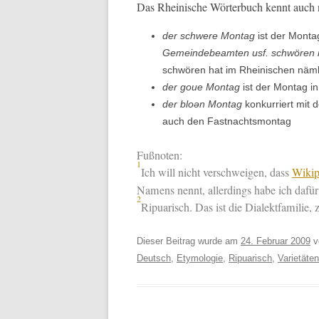
Das Rheinis­che Wörter­buch ken­nt auch
der schwere Mon­tag
ist der Mon­ta
Gemein­de­beamten usf. schwören
schwören hat im Rheinis­chen näm­
der goue Mon­tag
ist der Mon­tag i
der bloən Mon­tag
konkur­ri­ert mit 
auch den Fastnachtsmontag
Fußnoten:
1
Ich will nicht ver­schweigen, dass
Wikip
Namens nen­nt, allerd­ings habe ich dafür 
2
Ripuar­isch. Das ist die Dialek­t­fam­i­lie
Dieser Beitrag wurde am
24. Februar 2009
v
Deutsch
,
Etymologie
,
Ripuarisch
,
Varietäte