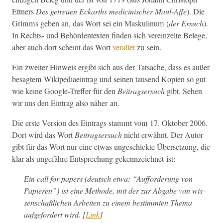
Ettners
Des getreuen Eckarths med­i­cinis­ch­er Maul-Affe
). Die
Grimms geben an, das Wort sei ein Maskulinum (
der Ersuch
).
In Rechts- und Behör­den­tex­ten find­en sich vere­inzelte Belege,
aber auch dort scheint das Wort
ver­al­tet
zu sein.
Ein zweit­er Hin­weis ergibt sich aus der Tat­sache, dass es außer
besagtem Wikipedi­aein­trag und seinen tausend Kopi­en so gut
wie keine Google-Tre­f­fer für den
Beitragser­such
gibt. Sehen
wir uns den Ein­trag also näher an.
Die erste Ver­sion des Ein­trags stammt vom 17. Okto­ber 2006.
Dort wird das Wort
Beitragser­such
nicht erwäh­nt. Der Autor
gibt für das Wort nur eine etwas ungeschick­te Über­set­zung, die
klar als unge­fähre Entsprechung gekennze­ich­net ist:
Ein call for papers (deutsch etwa: “Auf­forderung von
Papieren”) ist eine Meth­ode, mit der zur Abgabe von wis­
senschaftlichen Arbeit­en zu einem bes­timmten The­ma
aufge­fordert wird. [
Link
]