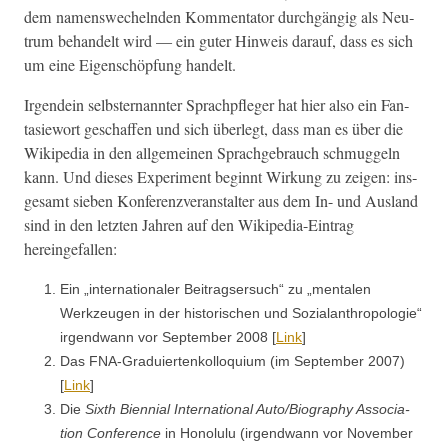
dem namenswechel­nden Kom­men­ta­tor durchgängig als Neu­
trum behan­delt wird — ein guter Hin­weis darauf, dass es sich
um eine Eigen­schöp­fung handelt.
Irgen­dein selb­ster­nan­nter Sprach­pfleger hat hier also ein Fan­
tasiewort geschaf­fen und sich über­legt, dass man es über die
Wikipedia in den all­ge­meinen Sprachge­brauch schmuggeln
kann. Und dieses Exper­i­ment begin­nt Wirkung zu zeigen: ins­
ge­samt sieben Kon­feren­zver­anstal­ter aus dem In- und Aus­land
sind in den let­zten Jahren auf den Wikipedia-Ein­trag
hereingefallen:
Ein „inter­na­tionaler Beitragser­such“ zu „men­tal­en
Werkzeu­gen in der his­torischen und Sozialan­thro­polo­gie“
irgend­wann vor Sep­tem­ber 2008 [
Link
]
Das FNA-Graduiertenkol­lo­qui­um (im Sep­tem­ber 2007)
[
Link
]
Die
Sixth Bien­ni­al Inter­na­tion­al Auto/Biography Asso­ci­a­
tion Con­fer­ence
in Hon­olu­lu (irgend­wann vor Novem­ber