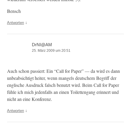
Ben­sch
↓
Antworten
DrNI@AM
25. März 2009 um 20:51
Auch schon passiert: Ein “Call for Paper” — da wird es dann
unbe­ab­sichtigt heit­er, wenn man­gels deutschem Begriff der
englis­che Aus­druck falsch benutzt wird. Beim Call for Paper
füh­le ich mich jeden­falls an einen Toi­let­ten­gang erin­nert und
nicht an eine Konferenz.
↓
Antworten