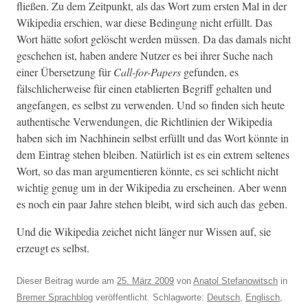
fließen. Zu dem Zeit­punkt, als das Wort zum ersten Mal in der
Wikipedia erschien, war diese Bedin­gung nicht erfüllt. Das
Wort hätte sofort gelöscht wer­den müssen. Da das damals nicht
geschehen ist, haben andere Nutzer es bei ihrer Suche nach
ein­er Über­set­zung für
Call-for-Papers
gefun­den, es
fälschlicher­weise für einen etablierten Begriff gehal­ten und
ange­fan­gen, es selb­st zu ver­wen­den. Und so find­en sich heute
authen­tis­che Ver­wen­dun­gen, die Richtlin­ien der Wikipedia
haben sich im Nach­hinein selb­st erfüllt und das Wort kön­nte in
dem Ein­trag ste­hen bleiben. Natür­lich ist es ein extrem seltenes
Wort, so das man argu­men­tieren kön­nte, es sei schlicht nicht
wichtig genug um in der Wikipedia zu erscheinen. Aber wenn
es noch ein paar Jahre ste­hen bleibt, wird sich auch das geben.
Und die Wikipedia zeichet nicht länger nur Wis­sen auf, sie
erzeugt es selbst.
Dieser Beitrag wurde am
25. März 2009
von
Anatol Stefanowitsch
in
Bremer Sprachblog
veröffentlicht. Schlagworte:
Deutsch
,
Englisch
,