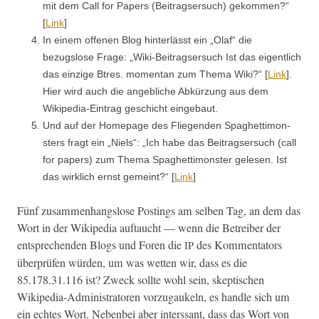
mit dem Call for Papers (Beitragser­such) gekom­men?“
[
Link
]
In einem offe­nen Blog hin­ter­lässt ein „Olaf“ die
bezugslose Frage: „Wiki-Beitragser­such Ist das eigentlich
das einzige Btres. momen­tan zum The­ma Wiki?“ [
Link
].
Hier wird auch die ange­bliche Abkürzung aus dem
Wikipedia-Ein­trag geschicht eingebaut.
Und auf der Home­page des Fliegen­den Spaghet­ti­mon­
sters fragt ein „Niels“: „Ich habe das Beitragser­such (call
for papers) zum The­ma Spaghet­ti­mon­ster gele­sen. Ist
das wirk­lich ernst gemeint?“ [
Link
]
Fünf zusam­men­hangslose Post­ings am sel­ben Tag, an dem das
Wort in der Wikipedia auf­taucht — wenn die Betreiber der
entsprechen­den Blogs und Foren die
des Kom­men­ta­tors
IP
über­prüfen wür­den, um was wet­ten wir, dass es die
85.178.31.116 ist? Zweck sollte wohl sein, skep­tis­chen
Wikipedia-Admin­is­tra­toren vorzu­gaukeln, es han­dle sich um
ein echt­es Wort. Neben­bei aber inter­ssant, dass das Wort von