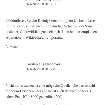
25. März 2009 um 17:16
@Krimileser: Solche Kleinigkeit­en kor­rigiere ich beim Lesen
immer sofort selb­st, auch offenkundi­ge Schreib- oder Syn­
taxfehler. Geht wirk­lich ganz ein­fach, kann ich nur empfehlen.
Ad maiorem Wikipedia(am?) gloriam.
↓
Antworten
Carsten aus Hannover
25. März 2009 um 17:23
Nicht nur ersuchen ist eine mögliche Quelle. Die Tre­f­fer­zahl
für “dem Ersuchen” bei google ist auch deut­lich höher als
“dem Ersuch” (48000 gegenüber 200).