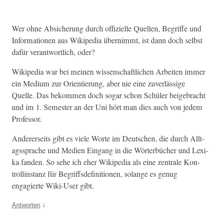
Wer ohne Absicherung durch offizielle Quellen, Begriffe und
Infor­ma­tio­nen aus Wikipedia übern­immt, ist dann doch selb­st
dafür ver­ant­wortlich, oder?
Wikipedia war bei meinen wis­senschaftlichen Arbeit­en immer
ein Medi­um zur Ori­en­tierung, aber nie eine zuver­läs­sige
Quelle. Das bekom­men doch sog­ar schon Schüler beige­bracht
und im 1. Semes­ter an der Uni hört man dies auch von jedem
Professor.
Ander­er­seits gibt es viele Worte im Deutschen, die durch All­t­
agssprache und Medi­en Ein­gang in die Wörter­büch­er und Lexi­
ka fan­den. So sehe ich eher Wikipedia als eine zen­trale Kon­
trol­linstanz für Begriffs­de­f­i­n­i­tio­nen, solange es genug
engagierte Wiki-User gibt.
↓
Antworten