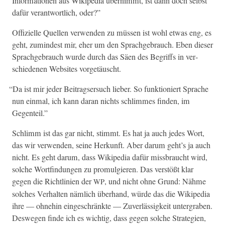
Infor­ma­tio­nen aus Wikipedia übern­immt, ist dann doch selb­st
dafür ver­ant­wortlich, oder?”
Offizielle Quellen ver­wen­den zu müssen ist wohl etwas eng, es
geht, zumin­d­est mir, eher um den Sprachge­brauch. Eben dieser
Sprachge­brauch wurde durch das Säen des Begriffs in ver­
schiede­nen Web­sites vorgetäuscht.
“
Da ist mir jed­er Beitragser­such lieber. So funk­tion­iert Sprache
nun ein­mal, ich kann daran nichts schlimmes find­en, im
Gegenteil.”
Schlimm ist das gar nicht, stimmt. Es hat ja auch jedes Wort,
das wir ver­wen­den, seine Herkun­ft. Aber darum geht’s ja auch
nicht. Es geht darum, dass Wikipedia dafür miss­braucht wird,
solche Wortfind­un­gen zu pro­mulgieren. Das ver­stößt klar
gegen die Richtlin­ien der
, und nicht ohne Grund: Nähme
WP
solch­es Ver­hal­ten näm­lich über­hand, würde das die Wikipedia
ihre — ohne­hin eingeschränk­te — Zuver­läs­sigkeit unter­graben.
Deswe­gen finde ich es wichtig, dass gegen solche Strate­gien,