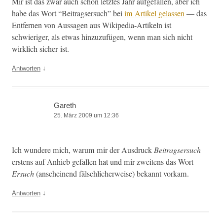
Mir ist das zwar auch schon let­ztes Jahr aufge­fall­en, aber ich
habe das Wort “Beitragser­such” bei
im Artikel gelassen
— das
Ent­fer­nen von Aus­sagen aus Wikipedia-Artikeln ist
schwieriger, als etwas hinzuzufü­gen, wenn man sich nicht
wirk­lich sich­er ist.
↓
Antworten
Gareth
25. März 2009 um 12:36
Ich wun­dere mich, warum mir der Aus­druck
Beitragser­such
erstens auf Anhieb gefall­en hat und mir zweit­ens das Wort
Ersuch
(anscheinend fälschlicher­weise) bekan­nt vorkam.
↓
Antworten