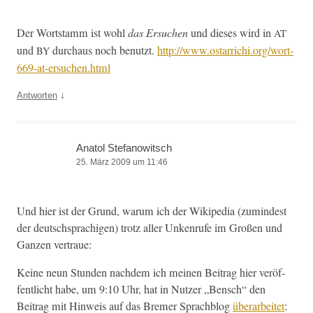
Der Wort­stamm ist wohl
das Ersuchen
und dieses wird in
AT
und
dur­chaus noch benutzt.
http://www.ostarrichi.org/wort-
BY
669-at-ersuchen.html
↓
Antworten
Anatol Stefanowitsch
25. März 2009 um 11:46
Und hier ist der Grund, warum ich der Wikipedia (zumin­d­est
der deutschsprachi­gen) trotz aller Unken­rufe im Großen und
Ganzen vertraue:
Keine neun Stun­den nach­dem ich meinen Beitrag hier veröf­
fentlicht habe, um 9:10 Uhr, hat in Nutzer „Ben­sch“ den
Beitrag mit Hin­weis auf das Bre­mer Sprach­blog
über­ar­beit­et
: