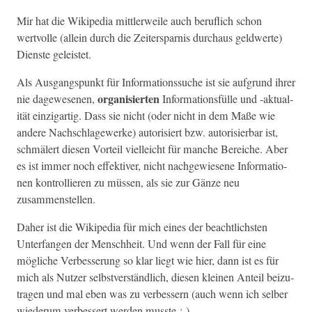
Mir hat die Wikipedia mit­tler­weile auch beru­flich schon
wertvolle (allein durch die Zeit­erspar­nis dur­chaus geld­w­erte)
Dien­ste geleistet.
Als Aus­gangspunkt für Infor­ma­tion­ssuche ist sie auf­grund ihrer
organ­isierten
nie dagewe­se­nen,
Infor­ma­tions­fülle und ‑aktu­al­
ität einzi­gar­tig. Dass sie nicht (oder nicht in dem Maße wie
andere Nach­schlagew­erke) autorisiert bzw. autorisier­bar ist,
schmälert diesen Vorteil vielle­icht für manche Bere­iche. Aber
es ist immer noch effek­tiv­er, nicht nachgewiesene Infor­ma­tio­
nen kon­trol­lieren zu müssen, als sie zur Gänze neu
zusammenstellen.
Daher ist die Wikipedia für mich eines der beachtlich­sten
Unter­fan­gen der Men­schheit. Und wenn der Fall für eine
mögliche Verbesserung so klar liegt wie hier, dann ist es für
mich als Nutzer selb­stver­ständlich, diesen kleinen Anteil beizu­
tra­gen und mal eben was zu verbessern (auch wenn ich sel­ber
wiederum verbessert wer­den musste ;-).