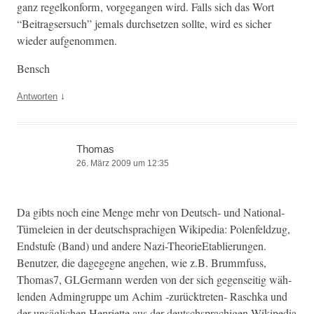
ganz regelkon­form, vorge­gan­gen wird. Falls sich das Wort
“Beitragser­such” jemals durch­set­zen sollte, wird es sich­er
wieder aufgenommen.
Ben­sch
↓
Antworten
Thomas
26. März 2009 um 12:35
Da gibts noch eine Menge mehr von Deutsch- und Nation­al-
Tümeleien in der deutschsprachi­gen Wikipedia: Polen­feldzug,
End­stufe (Band) und andere Nazi-The­o­rieEtablierun­gen.
Benutzer, die dagegeg­ne ange­hen, wie z.B. Brumm­fuss,
Thomas7, GLGer­mann wer­den von der sich gegen­seit­ig wäh­
len­den Admin­gruppe um Achim ‑zurück­treten- Rasch­ka und
der unsäglichen Hen­ri­ette aus der deutschsprachi­gen Wikipedia