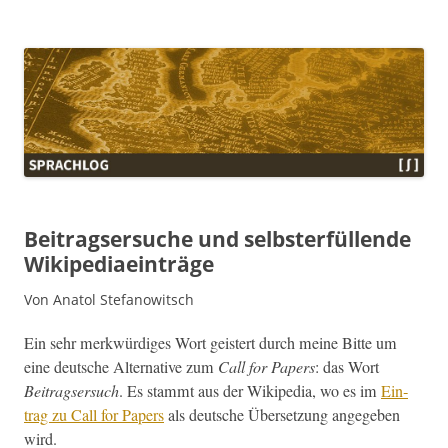
Sprachlog
Beitragsersuche und selbsterfüllende
Wikipediaeinträge
Von Anatol Stefanowitsch
Ein sehr merk­würdi­ges Wort geis­tert durch meine Bitte um
eine deutsche Alter­na­tive zum
Call for Papers
: das Wort
Beitragser­such
. Es stammt aus der Wikipedia, wo es im
Ein­
trag zu Call for Papers
als deutsche Über­set­zung angegeben
wird.