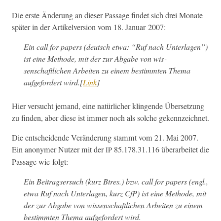
Die erste Änderung an dieser Pas­sage find­et sich drei Monate
später in der Artikelver­sion vom 18. Jan­u­ar 2007:
Ein call for papers (deutsch etwa: “Ruf nach Unter­la­gen”)
ist eine Meth­ode, mit der zur Abgabe von wis­
senschaftlichen Arbeit­en zu einem bes­timmten The­ma
aufge­fordert wird.[
Link
]
Hier ver­sucht jemand, eine natür­lich­er klin­gende Über­set­zung
zu find­en, aber diese ist immer noch als solche gekennzeichnet.
Die entschei­dende Verän­derung stammt vom 21. Mai 2007.
Ein anonymer Nutzer mit der
85.178.31.116 über­ar­beit­et die
IP
Pas­sage wie folgt:
Ein Beitragser­such (kurz Btres.) bzw. call for papers (engl.,
etwa Ruf nach Unter­la­gen, kurz CfP) ist eine Meth­ode, mit
der zur Abgabe von wis­senschaftlichen Arbeit­en zu einem
bes­timmten The­ma aufge­fordert wird.