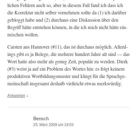
lichen Fehlern auch so, aber in diesem Fall fand ich dass ich
die Kor­rek­tur nicht sel­ber vornehmen sollte da (1) ich darüber
geblog­gt habe und (2) dur­chaus eine Diskus­sion über den
Begriff hätte entste­hen kön­nen, in die ich mich nicht hätte ein­
mis­chen wollen.
Carsten aus Han­nover (#11), das ist dur­chaus möglich. Allerd­
ings gibt es ja Belege, die mehrere hun­dert Jahre alt sind — das
Wort hat­te also mehr als genug Zeit, pop­ulär zu wer­den. Dierk
(#3) weist ja auf ein Prob­lem des Wortes hin: es fol­gt keinem
pro­duk­tiv­en Wort­bil­dungsmuster und klingt für die Sprachge­
mein­schaft ins­ge­samt deshalb vielle­icht etwas merkwürdig.
↓
Antworten
Bensch
25. März 2009 um 19:03