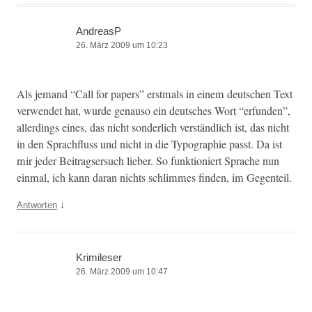
AndreasP
26. März 2009 um 10:23
Als jemand “Call for papers” erst­mals in einem deutschen Text
ver­wen­det hat, wurde genau­so ein deutsches Wort “erfun­den”,
allerd­ings eines, das nicht son­der­lich ver­ständlich ist, das nicht
in den Sprach­fluss und nicht in die Typogra­phie passt. Da ist
mir jed­er Beitragser­such lieber. So funk­tion­iert Sprache nun
ein­mal, ich kann daran nichts schlimmes find­en, im Gegenteil.
↓
Antworten
Krimileser
26. März 2009 um 10:47