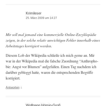
Krimileser
25. März 2009 um 14:27
Mir soll mal jemand eine kom­merzielle Online-Enzyk­lopädie
zeigen, in der solche rel­a­tiv unwichti­gen Fehler inner­halb eines
Arbeit­stages kor­rigiert werden.
Diesem Lob der Wikipedia schließe ich mich gerne an. Mir
war in der Wikipedia mal die falsche Zuord­nung “Anthro­pho­
bie: Angst vor Blu­men” aufge­fall­en. Einen Tag nach­dem ich
darüber geblog­gt hat­te, waren die entsprechen­den Begriffe
korrigiert.
↓
Antworten
Wolfgang Hömig-Groß