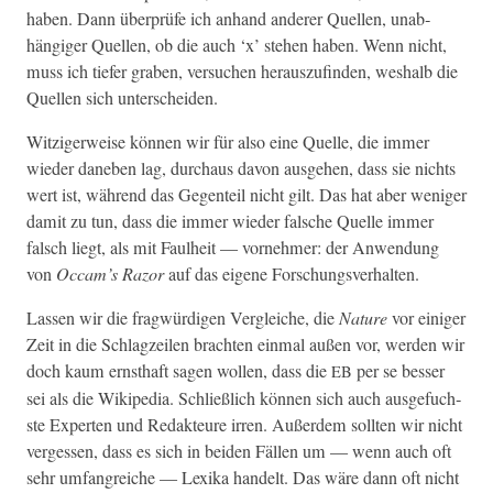
haben. Dann über­prüfe ich anhand ander­er Quellen, unab­
hängiger Quellen, ob die auch ‘x’ ste­hen haben. Wenn nicht,
muss ich tiefer graben, ver­suchen her­auszufind­en, weshalb die
Quellen sich unterscheiden.
Witziger­weise kön­nen wir für also eine Quelle, die immer
wieder daneben lag, dur­chaus davon aus­ge­hen, dass sie nichts
wert ist, während das Gegen­teil nicht gilt. Das hat aber weniger
damit zu tun, dass die immer wieder falsche Quelle immer
falsch liegt, als mit Faul­heit — vornehmer: der Anwen­dung
von
Occam’s Razor
auf das eigene Forschungsverhalten.
Lassen wir die frag­würdi­gen Ver­gle­iche, die
Nature
vor einiger
Zeit in die Schlagzeilen bracht­en ein­mal außen vor, wer­den wir
doch kaum ern­sthaft sagen wollen, dass die
per se bess­er
EB
sei als die Wikipedia. Schließlich kön­nen sich auch aus­ge­fuch­
ste Experten und Redak­teure irren. Außer­dem soll­ten wir nicht
vergessen, dass es sich in bei­den Fällen um — wenn auch oft
sehr umfan­gre­iche — Lexi­ka han­delt. Das wäre dann oft nicht