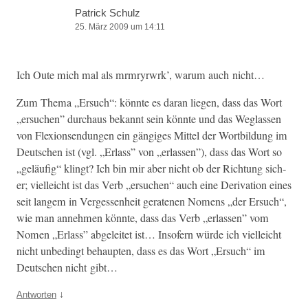
Patrick Schulz
25. März 2009 um 14:11
Ich Oute mich mal als mrm­ryr­wrk’, warum auch nicht…
Zum The­ma „Ersuch“: kön­nte es daran liegen, dass das Wort
„ersuchen” dur­chaus bekan­nt sein kön­nte und das Weglassen
von Flex­ion­sendun­gen ein gängiges Mit­tel der Wort­bil­dung im
Deutschen ist (vgl. „Erlass” von „erlassen”), dass das Wort so
„geläu­fig“ klingt? Ich bin mir aber nicht ob der Rich­tung sich­
er; vielle­icht ist das Verb „ersuchen“ auch eine Deriva­tion eines
seit langem in Vergessen­heit ger­ate­nen Nomens „der Ersuch“,
wie man annehmen kön­nte, dass das Verb „erlassen” vom
Nomen „Erlass” abgeleit­et ist… Insofern würde ich vielle­icht
nicht unbe­d­ingt behaupten, dass es das Wort „Ersuch“ im
Deutschen nicht gibt…
↓
Antworten