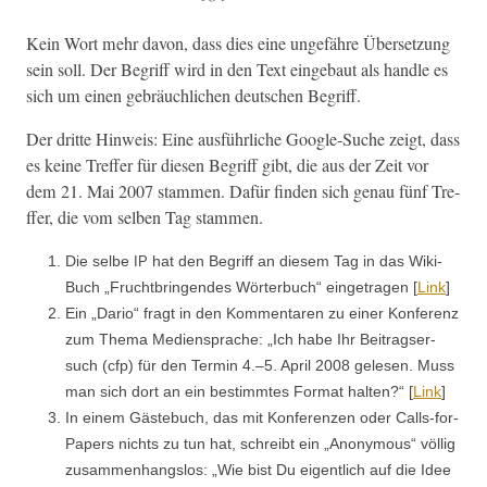
Kein Wort mehr davon, dass dies eine unge­fähre Über­set­zung
sein soll. Der Begriff wird in den Text einge­baut als han­dle es
sich um einen gebräuch­lichen deutschen Begriff.
Der dritte Hin­weis: Eine aus­führliche Google-Suche zeigt, dass
es keine Tre­f­fer für diesen Begriff gibt, die aus der Zeit vor
dem 21. Mai 2007 stam­men. Dafür find­en sich genau fünf Tre­
f­fer, die vom sel­ben Tag stammen.
Die selbe
hat den Begriff an diesem Tag in das Wiki-
IP
Buch „Frucht­brin­gen­des Wörter­buch“ einge­tra­gen [
Link
]
Ein „Dario“ fragt in den Kom­mentaren zu ein­er Kon­ferenz
zum The­ma Medi­en­sprache: „Ich habe Ihr Beitragser­
such (cfp) für den Ter­min 4.–5. April 2008 gele­sen. Muss
man sich dort an ein bes­timmtes For­mat hal­ten?“ [
Link
]
In einem Gäste­buch, das mit Kon­feren­zen oder Calls-for-
Papers nichts zu tun hat, schreibt ein „Anony­mous“ völ­lig
zusam­men­hangs­los: „Wie bist Du eigentlich auf die Idee