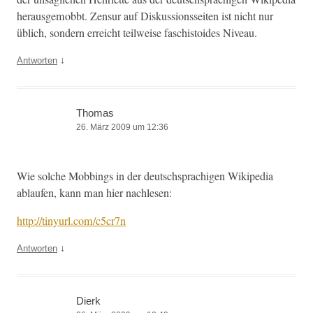
her­aus­ge­mobbt. Zen­sur auf Diskus­sion­s­seit­en ist nicht nur
üblich, son­dern erre­icht teil­weise faschis­toides Niveau.
↓
Antworten
Thomas
26. März 2009 um 12:36
Wie solche Mob­bings in der deutschsprachi­gen Wikipedia
ablaufen, kann man hier nachlesen:
http://tinyurl.com/c5cr7n
↓
Antworten
Dierk