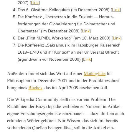
2007) [
Link
]
Das 6. Ölwärme-Kol­lo­qui­um (im Dezem­ber 2008) [
Link
]
Die Kon­fer­ez „Über­set­zen in die Zukun­ft — Her­aus­
forderun­gen der Glob­al­isierung für Dol­metsch­er und
Über­set­zer“ (im Dezem­ber 2008) [
Link
]
Der „First
Work­shop“ (am 10. März 2009) [
Link
]
NLP4DL
Die Kon­ferenz „Sakral­musik im Hab­s­burg­er Kaiser­re­ich
1619–1740 und ihr Kon­text“ an der Uni­ver­sität Utrecht
(irgend­wann vor Novem­ber 2009) [
Link
]
Außer­dem find­et sich das Wort auf ein­er
Mail­ingliste
für
Philosophen im Dezem­ber 2007 und in der Pro­duk­tbeschrei­
bung eines
Buch­es
, das im April 2009 erscheinen soll.
Die Wikipedia-Com­mu­ni­ty stellt das vor ein Prob­lem: Die
Richtlin­ien der Enzyk­lopädie ver­bi­eten es Nutzern, in Artikel
eigene Forschungsergeb­nisse einzubauen — dazu dürften auch
erfun­dene Wörter gehören. Nur Wis­sen, das sich mit bere­its
vorhan­de­nen Quellen bele­gen lässt, soll in die Artikel ein­