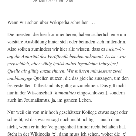
26. März 2009 um 12:49
Wenn wir schon über Wikipedia schreiben …
Die meis­ten, die hier kom­men­tieren, haben sicher­lich eine uni­
ver­sitäre Aus­bil­dung hin­ter sich oder befind­en sich mit­ten­drin.
Also soll­ten zumin­d­est wir hier alle wis­sen, dass es
nicht>/i>
auf die Autorität des Veröf­fentlichen­den ankommt. Es ist zwar
men­schlich, aber völ­lig indiskutabel irgen­deine [einzelne]
Quelle als gültig anzunehmen. Wir müssen min­destens zwei,
unab­hängige
Quellen nutzen, die das gle­iche aus­sagen, um den
fest­gestell­ten Tatbe­stand als gültig anzunehmen. Das gilt nicht
nur in der Wis­senschaft [
human­i­ties
eingeschlossen], son­dern
auch im Jour­nal­is­mus, ja, im ganzen Leben.
Nur weil ein von mir hoch geschätzter Kol­lege etwas sagt oder
schreibt, ist das was er sagt noch nicht richtig — auch dann
nicht, wenn er in der Ver­gan­gen­heit immer recht behal­ten hat.
Ste­ht in der Wikipedia ‘x’, dann muss ich sehen, woher die ‘x’