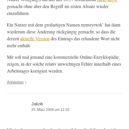
gemacht ohne aber den Begriff im ersten Absatz wieder
einzuführen.
Ein Nutzer mit dem großar­ti­gen Namen mrm­ryr­wrk’ hat dann
wiederum diese Änderung rück­gängig gemacht, so dass die
derzeit
aktuelle Ver­sion
des Ein­trags das erfun­dene Wort nicht
mehr enthält.
Mir soll mal jemand eine kom­merzielle Online-Enzyk­lopädie
zeigen, in der solche rel­a­tiv unwichti­gen Fehler inner­halb eines
Arbeit­stages kor­rigiert werden.
↓
Antworten
Jakob
25. März 2009 um 12:20