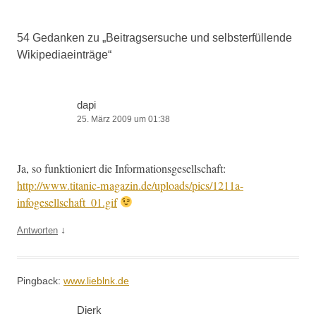
54 Gedanken zu „
Beitragsersuche und selbsterfüllende
Wikipediaeinträge
“
dapi
25. März 2009 um 01:38
Ja, so funk­tion­iert die Infor­ma­tion­s­ge­sellschaft:
http://www.titanic-magazin.de/uploads/pics/1211a-
infogesellschaft_01.gif
↓
Antworten
Pingback:
www.lieblnk.de
Dierk