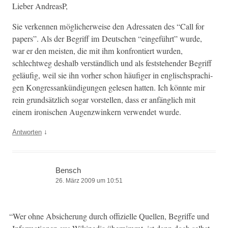
Lieber Andrea­sP,
Sie verken­nen möglicher­weise den Adres­sat­en des “Call for
papers”. Als der Begriff im Deutschen “einge­führt” wurde,
war er den meis­ten, die mit ihm kon­fron­tiert wur­den,
schlechtweg deshalb ver­ständlich und als fest­ste­hen­der Begriff
geläu­fig, weil sie ihn vorher schon häu­figer in englis­chsprachi­
gen Kon­gres­sankündi­gun­gen gele­sen hat­ten. Ich kön­nte mir
rein grund­sät­zlich sog­ar vorstellen, dass er anfänglich mit
einem iro­nis­chen Augen­zwinkern ver­wen­det wurde.
↓
Antworten
Bensch
26. März 2009 um 10:51
“
Wer ohne Absicherung durch offizielle Quellen, Begriffe und