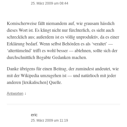
25. März 2009 um 08:44
Komis­cher­weise fällt nie­man­dem auf, wie grausam hässlich
dieses Wort ist. Es klingt nicht nur fürchter­lich, es sieht auch
schreck­lich aus; außer­dem ist es völ­lig unpro­duk­tiv, da es ein­er
Erk­lärung bedarf. Wenn selb­st Behör­den es als ‘ver­al­tet’ —
‘altertümel­nd’ trifft es wohl bess­er — ablehnen, sollte sich der
durch­schnit­tlich Begabte Gedanken machen.
Danke übri­gens für einen Beitrag, der zumin­d­est andeutet, wie
mit der Wikipedia umzuge­hen ist — und natür­lioch mit jed­er
anderen [lexikalis­chen] Quelle.
↓
Antworten
eric
25. März 2009 um 11:19