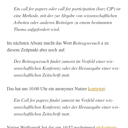
Ein call for papers oder call for par­tic­i­pa­tion (kurz CfP) ist
eine Meth­ode, mit der zur Abgabe von wis­senschaftlichen
Arbeit­en oder anderen Beiträ­gen zu einem bes­timmten
The­ma aufge­fordert wird.
Im näch­sten Absatz taucht das Wort
Beitragser­such
a zu
diesem Zeit­punkt aber noch auf:
Der Beitragser­such find­et zumeist im Vor­feld ein­er wis­
senschaftlichen Kon­ferenz oder der Her­aus­gabe ein­er wis­
senschaftlichen Zeitschrift statt.
Das hat um 10:00 Uhr ein anonymer Nutzer
kor­rigiert
:
Ein Call for papers find­et zumeist im Vor­feld ein­er wis­
senschaftlichen Kon­ferenz oder der Her­aus­gabe ein­er wis­
senschaftlichen Zeitschrift statt.
Nutzer Wolf­gangS hat das um 10:57 nochein­mal
rück­gängig