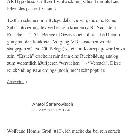
Als Hypothese zur Begriff­sen­twick­lung scheint mir als Laie
fol­gen­des passiert zu sein:
Textlich scheinen mir Belege dabei zu sein, die eine Reine
Sub­stan­tivierung des Verbes sein kön­nen (z.B.“Nach dem
Ersuchen…”, 554 Belege). Dieses scheint durch die Über­tra­
gung auf den konkreten Vor­gang (z.B.“ersuchen wurde
stattgegeben”, ca. 200 Belege) zu einem Konzept gewor­den zu
sein. “Ersuch” erscheint mir dann eine Rück­bil­dung ana­log
zum wesentlich häu­figeren “ver­suchen” -> “Ver­such”. Diese
Rück­bil­dung ist allerd­ings (noch) nicht sehr populär.
↓
Antworten
Anatol Stefanowitsch
25. März 2009 um 17:48
Wolf­gang Hömig-Groß (#10), ich mache das bei rein sprach­