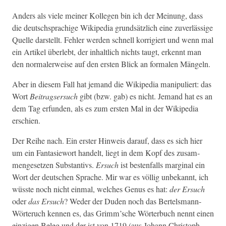
Anders als viele mein­er Kol­le­gen bin ich der Mei­n­ung, dass
die deutschsprachige Wikipedia grund­sät­zlich eine zuver­läs­sige
Quelle darstellt. Fehler wer­den schnell kor­rigiert und wenn mal
ein Artikel über­lebt, der inhaltlich nichts taugt, erken­nt man
den nor­maler­weise auf den ersten Blick an for­malen Mängeln.
Aber in diesem Fall hat jemand die Wikipedia manip­uliert:
das
Wort
Beitragser­such
gibt (bzw. gab) es nicht. Jemand hat es an
dem Tag erfun­den, als es zum ersten Mal in der Wikipedia
erschien.
Der Rei­he nach. Ein erster Hin­weis darauf, dass es sich hier
um ein Fan­tasiewort han­delt, liegt in dem Kopf des zusam­
menge­set­zen Sub­stan­tivs.
Ersuch
ist besten­falls mar­gin­al ein
Wort der deutschen Sprache. Mir war es völ­lig unbekan­nt, ich
wüsste noch nicht ein­mal, welch­es Genus es hat:
der Ersuch
oder
das Ersuch
? Wed­er der Duden noch das Ber­tels­mann-
Wörteruch ken­nen es, das Grimm’sche Wörter­buch nen­nt einen
einzi­gen Beleg und der ist von 1719 (aus Johann Christoph