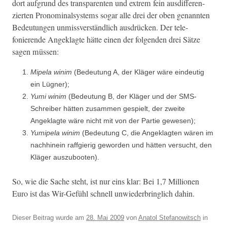
dort auf­grund des trans­par­enten und extrem fein aus­d­if­feren­
zierten Pronom­i­nal­sys­tems sog­ar alle drei der oben genan­nten
Bedeu­tun­gen unmissver­ständlich aus­drück­en. Der tele­
fonierende Angeklagte hätte einen der fol­gen­den drei Sätze
sagen müssen:
Mipela win­im
(Bedeu­tung A, der Kläger wäre ein­deutig
ein Lügner);
Yumi win­im
(Bedeu­tung B, der Kläger und der SMS-
Schreiber hät­ten zusam­men gespielt, der zweite
Angeklagte wäre nicht mit von der Par­tie gewesen);
Yumipela win­im
(Bedeu­tung C, die Angeklagten wären im
nach­hinein raf­fgierig gewor­den und hät­ten ver­sucht, den
Kläger auszubooten).
So, wie die Sache ste­ht, ist nur eins klar: Bei 1,7 Mil­lio­nen
Euro ist das Wir-Gefühl schnell unwieder­bringlich dahin.
Dieser Beitrag wurde am
28. Mai 2009
von
Anatol Stefanowitsch
in