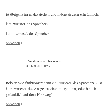
ist übri­gens im mala­y­sis­chen und indone­sis­chen sehr ähnlich:
kita: wir incl. des Sprechers
kami: wir excl. des Sprechers
↓
Antworten
Carsten aus Hannover
30. Mai 2009 um 23:18
Robert: Wie funk­tion­iert denn ein “wir excl. des Sprech­ers”? Ist
hier “wir excl. des Ans­ge­sproch­enen” gemeint, oder bin ich
gedanklich auf dem Holzweg?
↓
Antworten