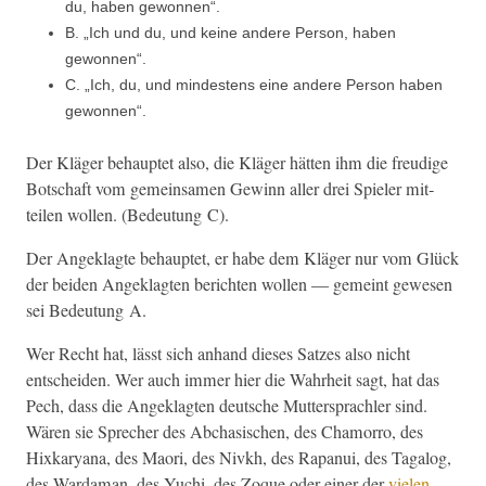
du, haben gewonnen“.
B. „Ich und du, und keine andere Per­son, haben
gewonnen“.
C. „Ich, du, und min­destens eine andere Per­son haben
gewonnen“.
Der Kläger behauptet also, die Kläger hät­ten ihm die freudi­ge
Botschaft vom gemein­samen Gewinn aller drei Spiel­er mit­
teilen wollen. (Bedeu­tung C).
Der Angeklagte behauptet, er habe dem Kläger nur vom Glück
der bei­den Angeklagten bericht­en wollen — gemeint gewe­sen
sei Bedeu­tung A.
Wer Recht hat, lässt sich anhand dieses Satzes also nicht
entschei­den. Wer auch immer hier die Wahrheit sagt, hat das
Pech, dass die Angeklagten deutsche Mut­ter­sprach­ler sind.
Wären sie Sprech­er des Abcha­sis­chen, des Chamor­ro, des
Hixkaryana, des Maori, des Nivkh, des Rapanui, des Taga­log,
des War­daman, des Yuchi, des Zoque oder ein­er der
vie­len