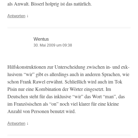
als Anwalt. Bis­serl hol­prig ist das natürlich.
↓
Antworten
Wentus
30. Mai 2009 um 09:38
Hil­f­skon­struk­tio­nen zur Unter­schei­dung zwis­chen in- und exk­
lu­sivem “wir” gibt es allerd­ings auch in anderen Sprachen, wie
schon Frank Rawel erwäh­nt. Schließlich wird auch im Tok
Pisin nur eine Kom­bi­na­tion der Wörter einge­set­zt. Im
Deutschen ste­ht für das inklu­sive “wir” das Wort “man”, das
im Franzö­sis­chen als “on” noch viel klar­er für eine kleine
Anzahl von Per­so­n­en benutzt wird.
↓
Antworten