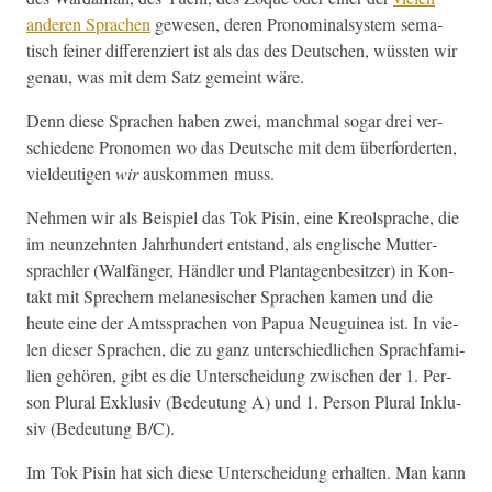
anderen Sprachen
gewe­sen, deren Pronom­i­nal­sys­tem sema­
tisch fein­er dif­feren­ziert ist als das des Deutschen, wüssten wir
genau, was mit dem Satz gemeint wäre.
Denn diese Sprachen haben zwei, manch­mal sog­ar drei ver­
schiedene Pronomen wo das Deutsche mit dem über­forderten,
vieldeuti­gen
wir
auskom­men muss.
Nehmen wir als Beispiel das Tok Pisin, eine Kre­ol­sprache, die
im neun­zehn­ten Jahrhun­dert ent­stand, als englis­che Mut­ter­
sprach­ler (Walfänger, Händler und Plan­ta­genbe­sitzer) in Kon­
takt mit Sprech­ern melane­sis­ch­er Sprachen kamen und die
heute eine der Amtssprachen von Papua Neuguinea ist. In vie­
len dieser Sprachen, die zu ganz unter­schiedlichen Sprach­fam­i­
lien gehören, gibt es die Unter­schei­dung zwis­chen der 1. Per­
son Plur­al Exk­lu­siv (Bedeu­tung A) und 1. Per­son Plur­al Inklu­
siv (Bedeu­tung B/C).
Im Tok Pisin hat sich diese Unter­schei­dung erhal­ten. Man kann