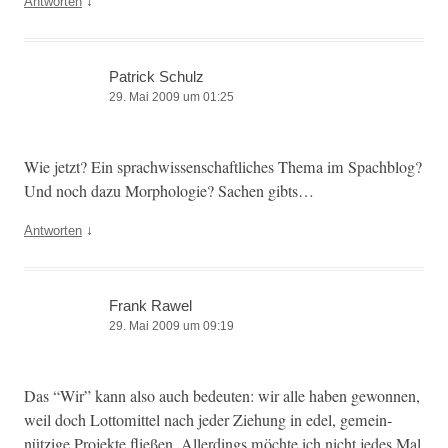
↓
Antworten
Patrick Schulz
29. Mai 2009 um 01:25
Wie jet­zt? Ein sprach­wis­senschaftlich­es The­ma im Spach­blog?
Und noch dazu Mor­pholo­gie? Sachen gibts…
↓
Antworten
Frank Rawel
29. Mai 2009 um 09:19
Das “Wir” kann also auch bedeuten: wir alle haben gewon­nen,
weil doch Lot­tomit­tel nach jed­er Ziehung in edel, gemein­
nützige Pro­jek­te fließen. Allerd­ings möchte ich nicht jedes Mal