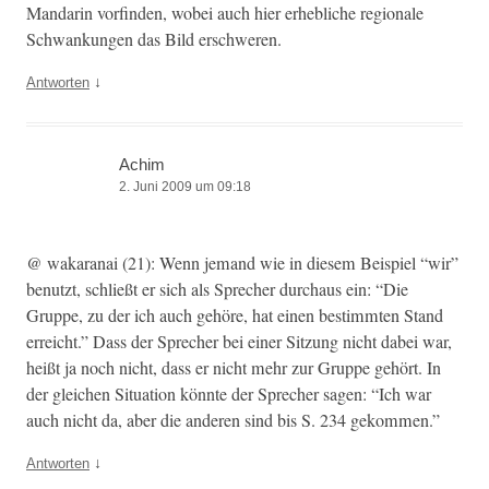
Man­darin vorfind­en, wobei auch hier erhe­bliche regionale
Schwankun­gen das Bild erschweren.
↓
Antworten
Achim
2. Juni 2009 um 09:18
@ wakaranai (21): Wenn jemand wie in diesem Beispiel “wir”
benutzt, schließt er sich als Sprech­er dur­chaus ein: “Die
Gruppe, zu der ich auch gehöre, hat einen bes­timmten Stand
erre­icht.” Dass der Sprech­er bei ein­er Sitzung nicht dabei war,
heißt ja noch nicht, dass er nicht mehr zur Gruppe gehört. In
der gle­ichen Sit­u­a­tion kön­nte der Sprech­er sagen: “Ich war
auch nicht da, aber die anderen sind bis S. 234 gekommen.”
↓
Antworten