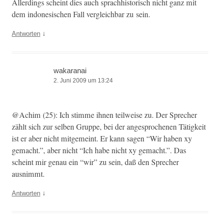
Allerd­ings scheint dies auch sprach­his­torisch nicht ganz mit
dem indone­sis­chen Fall ver­gle­ich­bar zu sein.
↓
Antworten
wakaranai
2. Juni 2009 um 13:24
@Achim (25): Ich stimme ihnen teil­weise zu. Der Sprech­er
zählt sich zur sel­ben Gruppe, bei der ange­sproch­enen Tätigkeit
ist er aber nicht mit­ge­meint. Er kann sagen “Wir haben xy
gemacht.”, aber nicht “Ich habe nicht xy gemacht.”. Das
scheint mir genau ein “wir” zu sein, daß den Sprech­er
ausnimmt.
↓
Antworten