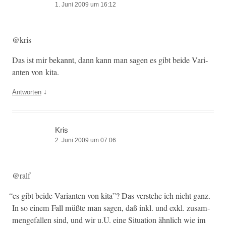
1. Juni 2009 um 16:12
@kris
Das ist mir bekan­nt, dann kann man sagen es gibt bei­de Vari­
anten von kita.
↓
Antworten
Kris
2. Juni 2009 um 07:06
@ralf
“
es gibt bei­de Vari­anten von kita”? Das ver­ste­he ich nicht ganz.
In so einem Fall müßte man sagen, daß inkl. und exkl. zusam­
menge­fall­en sind, und wir u.U. eine Sit­u­a­tion ähn­lich wie im