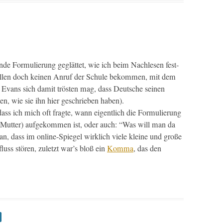
de For­mulierung geglät­tet, wie ich beim Nach­le­sen fest­
wollen doch keinen Anruf der Schule bekom­men, mit dem
 Evans sich damit trösten mag, dass Deutsche seinen
n, wie sie ihn hier geschrieben haben).
 dass ich mich oft fragte, wann eigentlich die For­mulierung
w. Mut­ter) aufgekom­men ist, oder auch: “Was will man da
n, dass im online-Spiegel wirk­lich viele kleine und große
fluss stören, zulet­zt war’s bloß ein
Kom­ma
, das den