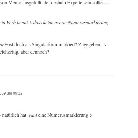
 von Memo aus­ge­füllt, der deshalb Experte sein sollte —
d ein Verb benutzt, dass keine overte Numerus­markierung
ants
ist doch als Sin­gu­lar­form markiert? Zugegeben, -
s
­ichzeit­ig, aber dennoch?
2009 um 09:12
natür­lich hat
want
eine Numerusmarkierung ;-|