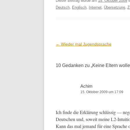
Dieser Beitrag wurde am
15. Oktober 2009
v
Deutsch
,
Englisch
,
Internet
,
Übersetzung
,
Z
Beitrags-
←
Wieder mal Jugendsprache
Navigation
10 Gedanken zu „
Keine Eltern woll
Achim
15. Oktober 2009 um 17:09
Ich finde die Erk­lärung schlüs­sig — neg­a
Deutschen und, soweit meine L2-Intu­itio
Kann das mal jemand für eine Sprache