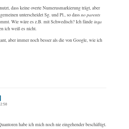
enutzt, dass keine overte Numerus­markierung trägt, aber
l­ge­meinen unter­schei­det Sg. und Pl., so dass
no par­ents
kommt. Wie wäre es z.B. mit Schwedisch? Ich fände
inga
en ich weiß es nicht.
e­gant, aber immer noch bess­er als die von Google, wie ich
22:58
uan­toren habe ich mich noch nie einge­hen­der beschäftigt.