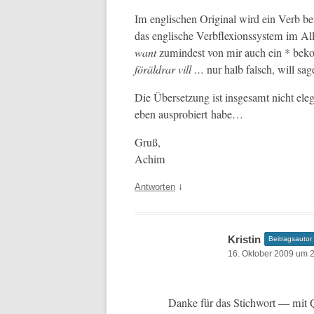
Im englis­chen Orig­i­nal wird ein Verb b
das englis­che Verbflex­ion­ssys­tem im Al
want
zumin­d­est von mir auch ein * be
föräl­drar vill …
nur halb falsch, will sag
Die Über­set­zung ist ins­ge­samt nicht el
eben aus­pro­biert habe…
Gruß,
Achim
↓
Antworten
Kristin
Beitragsautor
16. Oktober 2009 um 
Danke für das Stich­wort — mit Q