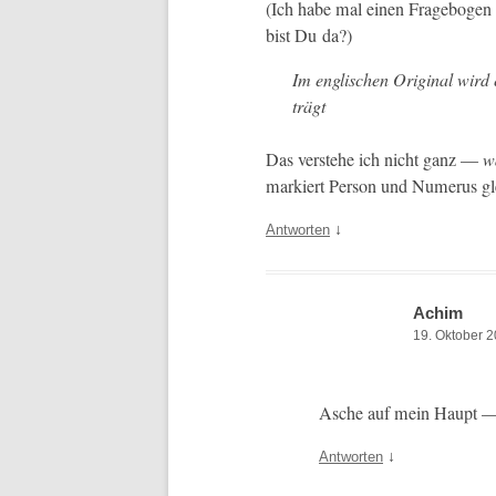
(Ich habe mal einen Frage­bo­gen
bist Du da?)
Im englis­chen Orig­i­nal wir
trägt
Das ver­ste­he ich nicht ganz —
w
markiert Per­son und Numerus gle
↓
Antworten
Achim
19. Oktober 
Asche auf mein Haupt — 
↓
Antworten