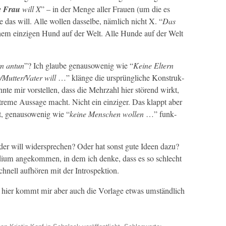
e Frau
will
X
” – in der Menge aller Frauen (um die es
ie das will. Alle wollen das­selbe, näm­lich nicht X. “
Das
nem einzi­gen Hund auf der Welt. Alle Hunde auf der Welt
n antun
”? Ich glaube genau­sowenig wie “
Keine Eltern
/Mutter/
Vater
will
…” klänge die ursprüngliche Kon­struk­
n­nte mir vorstellen, dass die Mehrzahl hier störend wirkt,
xtreme Aus­sage macht. Nicht ein einziger. Das klappt aber
t, genau­sowenig wie “
keine Men­schen wollen
…” funk­
er will wider­sprechen? Oder hat son­st gute Ideen dazu?
a­di­um angekom­men, in dem ich denke, dass es so schlecht
chnell aufhören mit der Introspektion.
m, hier kommt mir aber auch die Vor­lage etwas umständlich