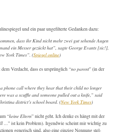
ine­spiegel und ein paar unge­filterte Gedanken dazu:
kom­men, dass ihr Kind nicht mehr zwei gut sehende Augen
emand ein Mess­er gezückt hat”, sagte George Evants [sic!],
ew York Times
”
.
(
Spiegel online
)
t dem Ver­dacht, dass es ursprünglich “
no par­ent
” (in der
 a phone call where they hear that their child no longer
re was a scuf­fle and some­one pulled out a knife,” said
risti­na district’s school board. (
New York Times
)
rum “
keine Eltern
” nicht geht. Ich denke es hängt mit der
ll …
” ist kein Prob­lem). Irgend­wie scheint mir wichtig zu
­tio­nen gener­isch sind, also eine einzige Nen­nung stel­