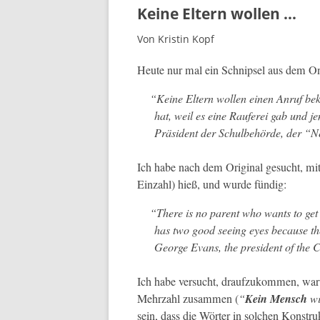
Keine Eltern wollen …
Von Kristin Kopf
Heute nur mal ein Schnipsel aus dem Onl
“
Keine Eltern wollen einen Anruf be
hat, weil es eine Raufer­ei gab und j
Präsi­dent der Schul­be­hörde, der
“
N
Ich habe nach dem Orig­i­nal gesucht, mi
Ein­zahl) hieß, und wurde fündig:
“
There is no par­ent who wants to get
has two good see­ing eyes because the
George Evans, the pres­i­dent of the Ch
Ich habe ver­sucht, draufzukom­men, wa
Mehrzahl zusam­men (
“
Kein Men­sch
wi
sein, dass die Wörter in solchen Kon­struk