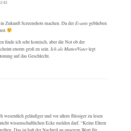
22:42
in Zukun­ft Screen­shots machen. Da der
Evants
geblieben
enst
gen finde ich sehr komisch, aber die Not ob der
m scheint enorm groß zu sein.
Ich als Mutter/Vater
legt
to­nung auf das Geschlecht.
 wesentlich geläu­figer und vor allem flüs­siger zu lesen
nicht wis­senschaftlichen Ecke melden darf. “Keine Eltern
iben. Das ist halt der Nachteil an unserem Wort für