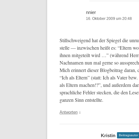
nnier
16. Oktober 2009 um 20:48
Stillschweigend hat der Spiegel die unrun
stelle — inzwis­chen heißt es: “Eltern 
ihnen mit­geteilt wird …” (während Herr
Nach­na­men nun mal gerne so ausspreche
Mich erin­nert dieser Blog­beitrag daran,
“Ich als Eltern” (statt: Ich als Vater bz
als Eltern machen!?”, und außer­dem dara
sprach­liche Fehler steck­en, die den Lese­
ganzen Sinn entstellte.
↓
Antworten
Kristin
Beitragsautor