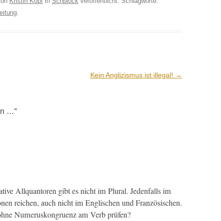
on
Kristin Kopf
in
Schplock
veröffentlicht. Schlagworte:
eitung
.
Kein Anglizismus ist illegal!
→
en …
“
­tive Allquan­toren gibt es nicht im Plur­al. Jeden­falls im
­nen reichen, auch nicht im Englis­chen und Franzö­sis­chen.
 ohne Numeruskon­gruenz am Verb prüfen?