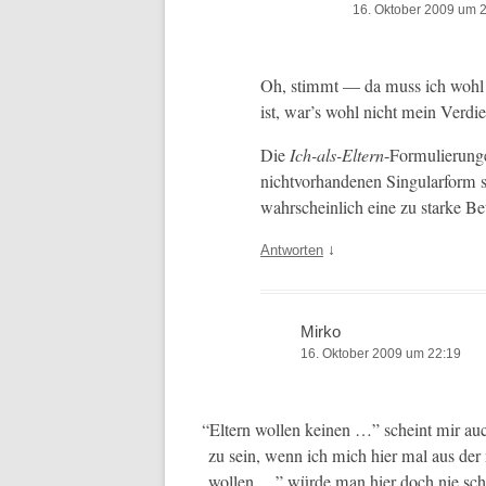
16. Oktober 2009 um 
Oh, stimmt — da muss ich wohl 
ist, war’s wohl nicht mein Verdi
Die
Ich-als-Eltern
-For­mulierun­
nichtvorhan­de­nen Sin­gu­lar­for
wahrschein­lich eine zu starke Be
↓
Antworten
Mirko
16. Oktober 2009 um 22:19
“
Eltern wollen keinen …” scheint mir auch
zu sein, wenn ich mich hier mal aus der 
wollen …” würde man hier doch nie schre