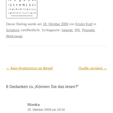
Dieser Beitrag wurde am
18. Oktober 2009
von
Kristin Kopf
in
Schplock
veröffentlicht. Schlagworte:
Internet
,
IPA
,
Phonetik
,
Werkzeuge
.
Beitrags-
←
Kein Anglizismus ist illegal!
Quelle versiegt
→
Navigation
6 Gedanken zu „
Können Sie das lesen?
“
Monika
20. Oktober 2009 um 18:34