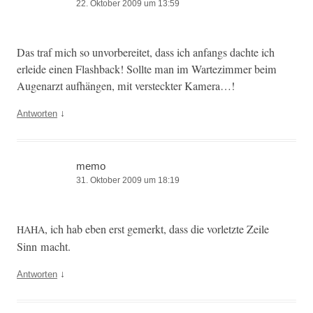
22. Oktober 2009 um 13:59
Das traf mich so unvor­bere­it­et, dass ich anfangs dachte ich
erlei­de einen Flash­back! Sollte man im Wartez­im­mer beim
Auge­narzt aufhän­gen, mit ver­steck­ter Kamera…!
↓
Antworten
memo
31. Oktober 2009 um 18:19
, ich hab eben erst gemerkt, dass die vor­let­zte Zeile
HAHA
Sinn macht.
↓
Antworten