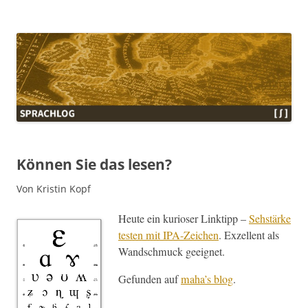
Sprachlog
Können Sie das lesen?
Von Kristin Kopf
Heute ein kurios­er Link­tipp –
Sehstärke
testen mit IPA-Zeichen
. Exzel­lent als
Wand­schmuck geeignet.
Gefun­den auf
maha’s blog
.