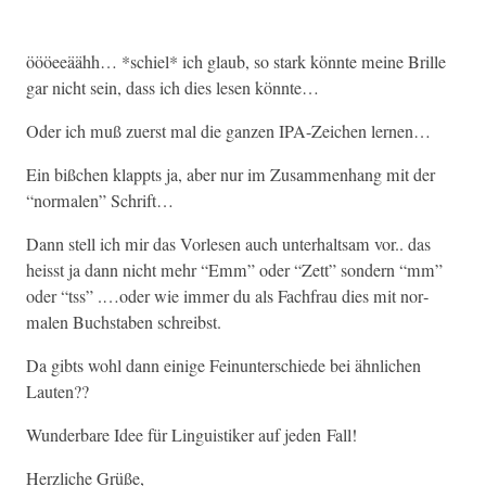
öööeeäähh… *schiel* ich glaub, so stark kön­nte meine Brille
gar nicht sein, dass ich dies lesen könnte…
Oder ich muß zuerst mal die ganzen IPA-Zeichen lernen…
Ein bißchen klappts ja, aber nur im Zusam­men­hang mit der
“nor­malen” Schrift…
Dann stell ich mir das Vor­lesen auch unter­halt­sam vor.. das
heisst ja dann nicht mehr “Emm” oder “Zett” son­dern “mm”
oder “tss” .…oder wie immer du als Fach­frau dies mit nor­
malen Buch­staben schreibst.
Da gibts wohl dann einige Fei­n­un­ter­schiede bei ähn­lichen
Lauten??
Wun­der­bare Idee für Lin­guis­tik­er auf jeden Fall!
Her­zliche Grüße,