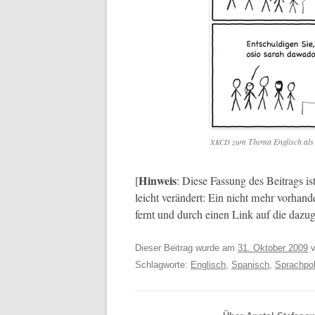
zum The­ma Englisch als 
XKCD
Hin­weis
[
: Diese Fas­sung des Beitrags 
leicht verän­dert: Ein nicht mehr vorhan
fer­nt und durch einen Link auf die dazu
Dieser Beitrag wurde am
31. Oktober 2009
v
Schlagworte:
Englisch
,
Spanisch
,
Sprachpol