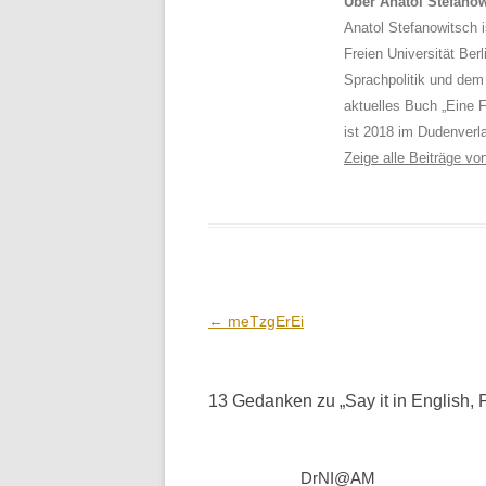
Über Anatol Stefano
Anatol Stefanowitsch i
Freien Universität Berl
Sprachpolitik und dem
aktuelles Buch „Eine F
ist 2018 im Dudenverl
Zeige alle Beiträge v
Beitrags-
←
meTzgErEi
Navigation
13 Gedanken zu „
Say it in English, 
DrNI@AM