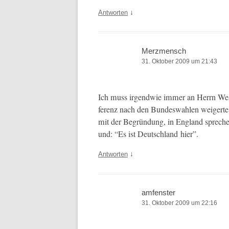
↓
Antworten
Merzmensch
31. Oktober 2009 um 21:43
Ich muss irgend­wie immer an Her­rn West­
ferenz nach den Bun­deswahlen weigerte, e
mit der Begrün­dung, in Eng­land sprech
und: “Es ist Deutsch­land hier”.
↓
Antworten
amfenster
31. Oktober 2009 um 22:16