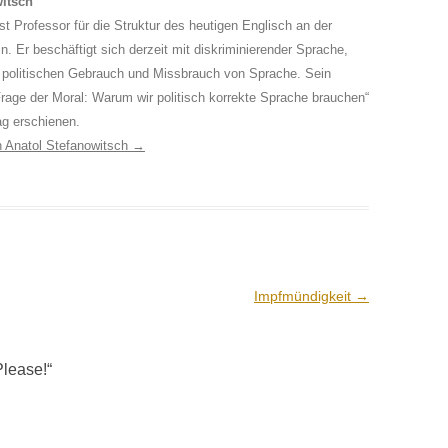
witsch
st Professor für die Struktur des heutigen Englisch an der
in. Er beschäftigt sich derzeit mit diskriminierender Sprache,
 politischen Gebrauch und Missbrauch von Sprache. Sein
rage der Moral: Warum wir politisch korrekte Sprache brauchen“
ag erschienen.
on Anatol Stefanowitsch
→
Impfmündigkeit
→
Please!
“