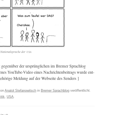
Nation­al­sprache der
USA
ist gegenüber der ursprünglichen im Bre­mer Sprachlog
­denes YouTube-Video eines Nachricht­en­beitrags wurde ent­
ge­hörige Mel­dung auf der Web­seite des Senders ]
on
Anatol Stefanowitsch
in
Bremer Sprachblog
veröffentlicht.
itik
,
USA
.