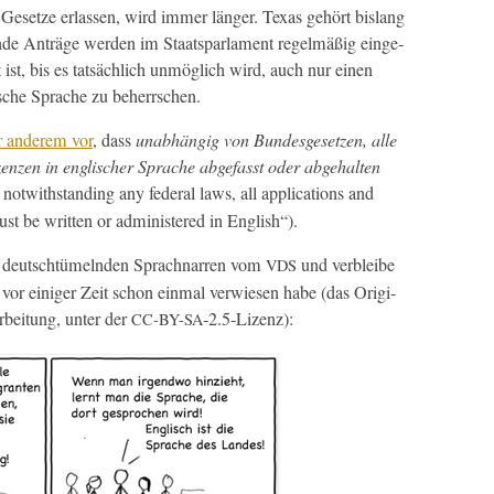
 Geset­ze erlassen, wird immer länger. Texas gehört bis­lang
ende Anträge wer­den im Staatspar­la­ment regelmäßig einge­
 ist, bis es tat­säch­lich unmöglich wird, auch nur einen
is­che Sprache zu beherrschen.
er anderem vor
, dass
unab­hängig von Bun­des­ge­set­zen, alle
n­zen in englis­ch­er Sprache abge­fasst oder abge­hal­ten
otwith­stand­ing any fed­er­al laws, all appli­ca­tions and
ust be writ­ten or admin­is­tered in English“).
s deutschtümel­nden Sprach­nar­ren vom
und verbleibe
VDS
r einiger Zeit schon ein­mal ver­wiesen habe (das Orig­i­
r­beitung, unter der
‑2.5‑Lizenz):
CC-BY-SA