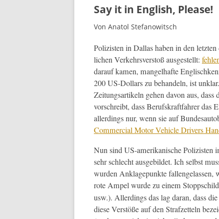
Say it in English, Please!
Von Anatol Stefanowitsch
Polizis­ten in Dal­las haben in den let­zt
lichen Verkehrsver­stoß aus­gestellt:
fehle
darauf kamen, man­gel­hafte Englis­chken­n
200 US-Dol­lars zu behan­deln, ist unklar.
Zeitungsar­tikeln gehen davon aus, dass die
vorschreibt, dass Beruf­skraft­fahrer da
allerd­ings nur, wenn sie auf Bun­de­sauto­
Com­mer­cial Motor Vehi­cle Dri­vers Han
Nun sind US-amerikanis­che Polizis­ten im
sehr schlecht aus­ge­bildet. Ich selb­st 
wur­den Anklagepunk­te fal­l­en­ge­lassen, 
rote Ampel wurde zu einem Stopp­schil
usw.). Allerd­ings das lag daran, dass die 
diese Ver­stöße auf den Strafzetteln beze­ic