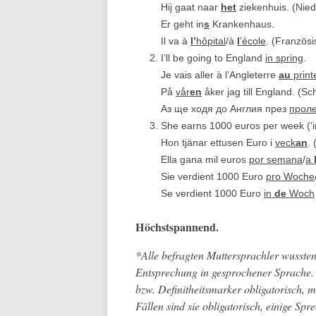
Hij gaat naar
het
zieken­huis. (Nie
Er geht in
s
Krankenhaus.
Il va à
l’
hôpit
al
/à
l
’école
. (Franzö­s
I’ll be going to Eng­land
in spring
.
Je vais aller à l’An­gleterre
au
print
På
vår
en
åker jag till Eng­land. (S
Aз ще ходя до Англия през
прол
She earns 1000 euros per week (‘i
Hon tjä­nar ettusen Euro i
veck
an
.
Ella gana mil euros
por sem­ana
/
a
Sie ver­di­ent 1000 Euro
pro Woche
Se ver­di­ent 1000 Euro
in
de
Woch
Höch­stspan­nend.
*Alle befragten Mut­ter­sprach­ler wussten
Entsprechung in gesproch­en­er Sprache.
bzw. Definitheits­mark­er oblig­a­torisch,
Fällen sind sie oblig­a­torisch, einige Sp