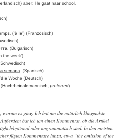
der­ländisch) aber: He gaat naar
school
.
isch)
­emps
. (‘à
le
’) (Franzö­sisch)
chwedisch)
ет
та
. (Bul­gar­isch)
n the week’).
 (Schwedisch)
la
sem­ana
. (Spanisch)
/
die
Woche
(Deutsch)
(Hochrheinale­man­nisch,
pre­ferred
)
, worum es ging. Ich bat um die natür­lich klin­gend­ste
 Außer­dem bat ich um einen Kom­men­tar, ob die Artikel
 möglich/optional oder ungram­ma­tisch sind. In den meis­ten
rech­er fügten Kom­mentare hinzu, etwa “the omis­sion of the