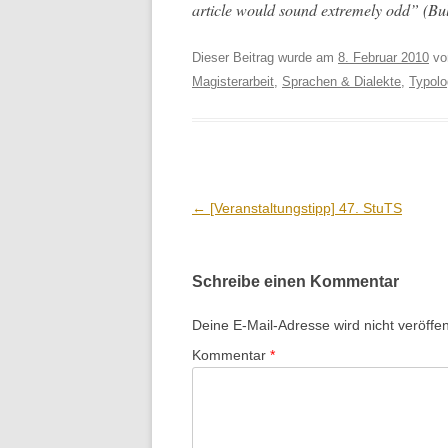
arti­cle would sound extreme­ly odd” (Bul
Dieser Beitrag wurde am
8. Februar 2010
v
Magisterarbeit
,
Sprachen & Dialekte
,
Typolo
Beitrags-
←
[Veranstaltungstipp] 47. StuTS
Navigation
Schreibe einen Kommentar
Deine E-Mail-Adresse wird nicht veröffent
Kommentar
*