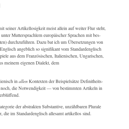
H
t sein­er Artikel­losigkeit meist allein auf weit­er Flur ste­ht,
 unter Mut­ter­sprach­lern europäis­ch­er Sprachen mit bes­
­ten) durchzuführen. Dazu bat ich um Über­set­zun­gen von
 Englisch ange­blich so sig­nifikant vom Stan­dar­d­englisch
piele aus dem Franzö­sis­chen, Ital­ienis­chen, Ungarischen,
aus meinem eige­nen Dialekt, dem
­ienisch in
allen
Kon­tex­ten der Beispiel­sätze Definitheits­
r noch, die Notwendigkeit — von bes­timmten Artikeln in
verblüffend.
­e­gorie der abstrak­ten Sub­stan­tive, unzählbaren Plu­rale
, die im Stan­dar­d­englisch alle­samt artikel­los sind.