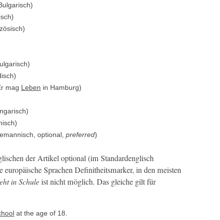
l­gar­isch)
isch)
zö­sisch)
­gar­isch)
isch)
*Er mag
Leben
in Hamburg)
Ungarisch)
nisch)
­man­nisch, option­al,
pre­ferred
)
lis­chen der Artikel option­al (im Stan­dar­d­englisch
e europäis­che Sprachen Definitheits­mark­er, in den meis­ten
eht in Schule
ist nicht möglich. Das gle­iche gilt für
chool
at the age of 18.