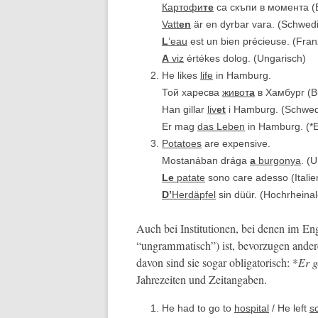
Картофи
те
са скъпи в момента (Bu
Vatt
en
är en dyr­bar vara. (Schwed
L
’
eau
est un bien pré­cieuse. (Fran
A
viz
értékes dolog. (Ungarisch)
He likes
life
in Hamburg.
Той харесва
живот
а
в Хамбург (Bul
Han gillar
liv
et
i Ham­burg. (Schwed
Er mag
das Leben
in Ham­burg. (
Pota­toes
are expensive.
Mostanában drá­ga
a
bur­gonya
. (
Le
patate
sono care adesso (Ital­ie
D’
Herdäpfel
sin düür. (Hochrheinale
Auch bei Insti­tu­tio­nen, bei denen im Eng
“ungram­ma­tisch”) ist, bevorzu­gen ander
davon sind sie sog­ar oblig­a­torisch: *
Er g
Jahrezeit­en und Zeitangaben.
He had to go to
hos­pi­tal
/ He left
s