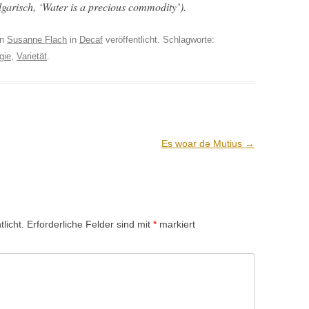
­gar­isch, ‘Water is a pre­cious commodity’).
on
Susanne Flach
in
Decaf
veröffentlicht. Schlagworte:
gie
,
Varietät
.
Es woar dә Mutius
→
licht.
Erforderliche Felder sind mit
*
markiert