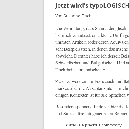
Jetzt wird’s typoLOGISC
Von Susanne Flach
Die Ver­mu­tung, dass Stan­dar­d­englisch mi
hat mich ver­an­lasst, eine kleine Umfrage
timmten Artikeln (oder deren Äquiv­a­len
acht Beispiel­sätzen, in denen das irische
abwe­icht. Darunter habe ich derzeit Beis
Schwedis­chen und Bul­gar­ischen. Und 
Hochrheinalemannischen.*
Zwar ver­wen­den nur Französich und Ital
mark­er, aber die Akzep­tanzrate — meh
eini­gen Kon­tex­ten ist für alle Sprachen 
Beson­ders span­nend finde ich hier die Kat
und Sub­stan­tive mit gener­isch­er Ref­erenz
Water
is a pre­cious commodity.