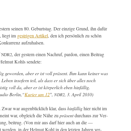
gestern seinen 80. Geburt­stag. Der einzige Grund, ihn dafür
, liegt im
gestri­gen Artikel
, den ich per­sön­lich zu schön
 Konkur­renz aufzuhalsen.
f
, der gestern einen Nachruf, par­don, einen Beitrag
NDR2
n Hel­mut Kohls sendete:
­lig gewor­den, aber er ist voll präsent. Ihm kann kein­er was
 Leben insofern teil, als dass er sich über alles noch
stig voll da, aber er ist kör­per­lich eben hinfällig.
u­dio Berlin
,“
Kuri­er um 12
″,
,
3. April 2010)
NDR2
.
Zwar war augen­blick­lich klar, dass
hin­fäl­lig
hier nicht im
meint war, obgle­ich die Nähe zu
präsent
dur­chaus zur Ver­
gung, beitrug. (Von mir aus darf hier auch an die —
er­den, in der Hel­mut Kohl in den let­zten Jahren ver­