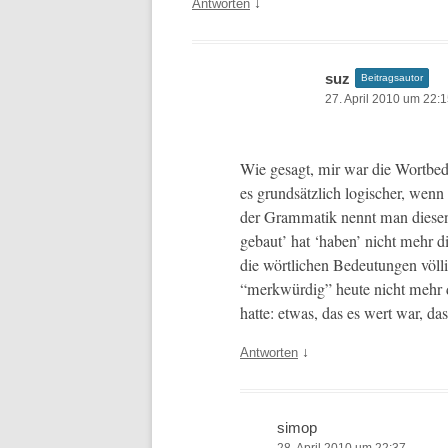
↓
Antworten
suz
Beitragsautor
27. April 2010 um 22:
Wie gesagt, mir war die Wortbe­de
es grund­sät­zlich logis­ch­er, wen
der Gram­matik nen­nt man diesen
gebaut’ hat ‘haben’ nicht mehr d
die wörtlichen Bedeu­tun­gen völ­l
“merk­würdig” heute nicht mehr d
hat­te: etwas, das es wert war, d
↓
Antworten
simop