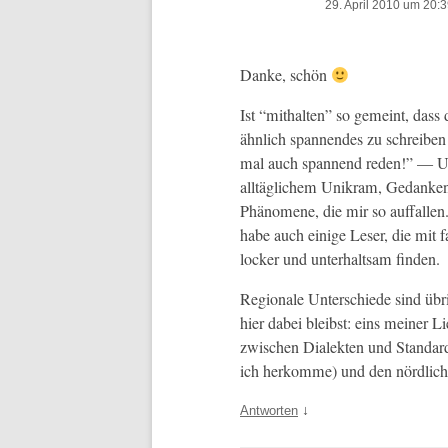
29. April 2010 um 20:
Danke, schön
Ist “mithal­ten” so gemeint, dass 
ähn­lich span­nen­des zu schrei
mal auch span­nend reden!” — Und
alltäglichem Unikram, Gedanken
Phänomene, die mir so auf­fall­en.
habe auch einige Leser, die mit fa
lock­er und unter­halt­sam finden.
Regionale Unter­schiede sind übr
hier dabei bleib­st: eins mein­er 
zwis­chen Dialek­ten und Stan­da
ich herkomme) und den nördlich
↓
Antworten