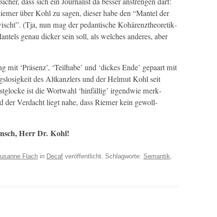
ich­er, dass sich ein Jour­nal­ist da bess­er anstren­gen darf:
 Riemer über Kohl zu sagen, dieser habe den “Man­tel der
­cht”. (Tja, nun mag der pedan­tis­che Kohären­zthe­o­retik­
n­tels genau dick­er sein soll, als welch­es anderes, aber
g mit ‘Präsenz’, ‘Teil­habe’ und ‘dick­es Ende’ gepaart mit
ungslosigkeit des Altkan­zlers und der Hel­mut Kohl seit
­glocke ist die Wort­wahl ‘hin­fäl­lig’ irgend­wie merk­
nd der Ver­dacht liegt nahe, dass Riemer kein gewoll­
n­sch, Herr Dr. Kohl!
usanne Flach
in
Decaf
veröffentlicht. Schlagworte:
Semantik
,