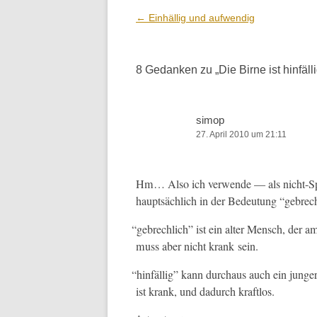
Beitrags-
←
Einhällig und aufwendig
Navigation
8 Gedanken zu „
Die Birne ist hinfäll
simop
27. April 2010 um 21:11
Hm… Also ich ver­wende — als nicht-Spr
haupt­säch­lich in der Bedeu­tung “gebre
“
gebrech­lich” ist ein alter Men­sch, der a
muss aber nicht krank sein.
“
hin­fäl­lig” kann dur­chaus auch ein jung
ist krank, und dadurch kraftlos.