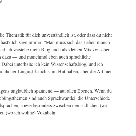
39
die The­matik für dich unver­ständlich ist, oder dass du nicht
ben hast? Ich sage immer: “Man muss sich das Leben manch­
 ich ver­ste­he mein Blog auch als kleinen Mix zwis­chen
 dazu — und manch­mal eben auch sprach­liche
 Dabei unter­halte ich kein Wis­senschafts­blog, und ich
ch­lich­er Lin­guis­tik nichts am Hut haben, aber die Art hier
i­gens unglaublich span­nend — auf allen Ebe­nen. Wenn du
Lieblings­the­men sind auch Sprach­wan­del, die Unter­schiede
rd­sprachen, sowie beson­ders zwis­chen den südlichen (wo
en (wo ich wohne) Vokabeln.