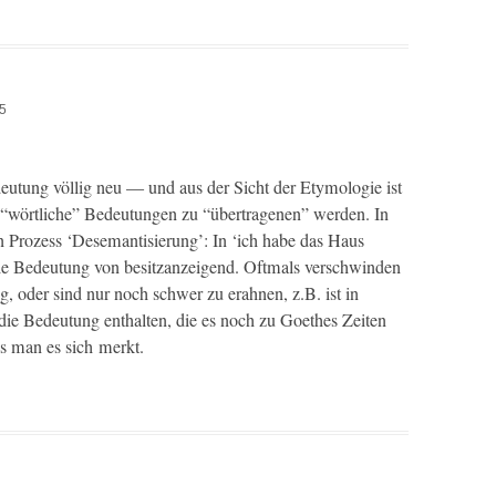
15
u­tung völ­lig neu — und aus der Sicht der Ety­molo­gie ist
n “wörtliche” Bedeu­tun­gen zu “über­tra­ge­nen” wer­den. In
 Prozess ‘Dese­man­tisierung’: In ‘ich habe das Haus
ie Bedeu­tung von besitzanzeigend. Oft­mals ver­schwinden
ig, oder sind nur noch schw­er zu erah­nen, z.B. ist in
ie Bedeu­tung enthal­ten, die es noch zu Goethes Zeit­en
ass man es sich merkt.