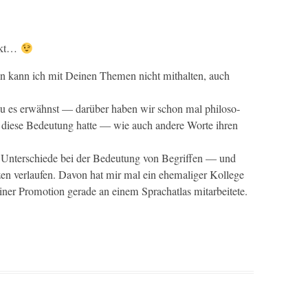
irkt…
erin kann ich mit Deinen The­men nicht mithal­ten, auch
Du es erwähnst — darüber haben wir schon mal philoso­
mal diese Bedeu­tung hat­te — wie auch andere Worte ihren
en Unter­schiede bei der Bedeu­tung von Begrif­f­en — und
en ver­laufen. Davon hat mir mal ein ehe­ma­liger Kol­lege
­er Pro­mo­tion ger­ade an einem Sprachat­las mitarbeitete.