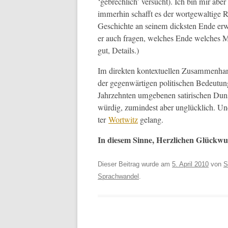
‘gebrech­lich’ ver­sucht). Ich bin mir aber s
immer­hin schafft es der wort­ge­waltige
Geschichte an seinem dick­sten Ende erwis
er auch fra­gen, welch­es Ende welch­es Ma
gut, Details.)
Im direk­ten kon­textuellen Zusam­men­han
der gegen­wär­ti­gen poli­tis­chen Bedeu­t
Jahrzehn­ten umgebe­nen satirischen Dun­st
würdig, zumin­d­est aber unglück­lich. U
ter
Wortwitz
gelang.
In diesem Sinne, Her­zlichen Glück­wu
Dieser Beitrag wurde am
5. April 2010
von
S
Sprachwandel
.