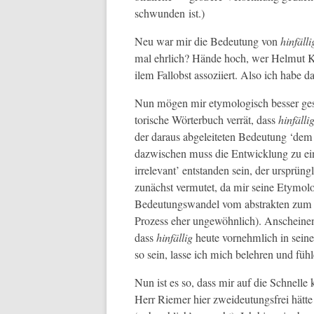
schwun­den ist.)
Neu war mir die Bedeu­tung von
hin­fäl­li
mal ehrlich? Hände hoch, wer Hel­mut Koh
ilem Fal­lob­st assozi­iert. Also ich habe
Nun mögen mir ety­mol­o­gisch bess­er ges
torische Wörter­buch ver­rät, dass
hin­fäl­li
der daraus abgeleit­eten Bedeu­tung ‘dem
dazwis­chen muss die Entwick­lung zu ein­e
irrel­e­vant’ ent­standen sein, der ursprüng
zunächst ver­mutet, da mir seine Ety­molo
Bedeu­tungswan­del vom abstrak­ten zum wör
Prozess eher ungewöhn­lich). Anscheinend
dass
hin­fäl­lig
heute vornehm­lich in sein­e
so sein, lasse ich mich belehren und füh­l
Nun ist es so, dass mir auf die Schnelle k
Herr Riemer hier zwei­deu­tungs­frei hätte 