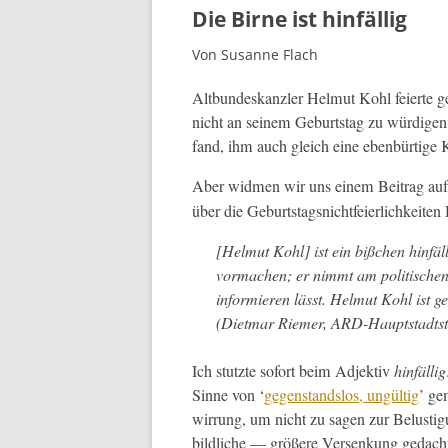
Die Birne ist hinfällig
Von Susanne Flach
Alt­bun­deskan­zler Hel­mut Kohl feierte 
nicht an seinem Geburt­stag zu würdi­gen
fand, ihm auch gle­ich eine eben­bür­tige
Aber wid­men wir uns einem Beitrag au
über die Geburt­stagsnicht­feier­lichkeit­e
[Hel­mut Kohl] ist ein bißchen hin­fäl
vor­ma­chen; er nimmt am poli­tis­chen
informieren lässt. Hel­mut Kohl ist gei
(Diet­mar Riemer
,
ARD-Haupt­stadt­st
Ich stutzte sofort beim Adjek­tiv
hin­fäl­lig
Sinne von ‘
gegen­stand­s­los, ungültig
’ ge
wirrung, um nicht zu sagen zur Belus­ti­
bildliche — größere Versenkung gedacht w