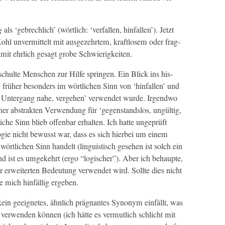
g
als ‘gebrech­lich’ (wörtlich: ‘ver­fall­en, hin­fall­en’). Jet­zt
l unver­mit­telt mit aus­gezehrtem, kraft­losem oder frag­
 damit ehrlich gesagt grobe Schwierigkeiten.
chulte Men­schen zur Hil­fe sprin­gen. Ein Blick ins his­
g
früher beson­ders im wörtlichen Sinn von ‘hin­fall­en’ und
 Unter­gang nahe, verge­hen’ ver­wen­det wurde. Irgend­wo
r abstrak­ten Ver­wen­dung für ‘gegen­stand­s­los, ungültig,
liche Sinn blieb offen­bar erhal­ten. Ich hat­te ungeprüft
­gie nicht bewusst war, dass es sich hier­bei um einem
tlichen Sinn han­delt (lin­guis­tisch gese­hen ist solch ein
 ist es umgekehrt (ergo “logis­ch­er”). Aber ich behaupte,
r erweit­erten Bedeu­tung ver­wen­det wird. Sollte dies nicht
e mich hin­fäl­lig ergeben.
ein geeignetes, ähn­lich präg­nantes Syn­onym ein­fällt, was
ver­wen­den kön­nen (ich hätte es ver­mut­lich schlicht mit