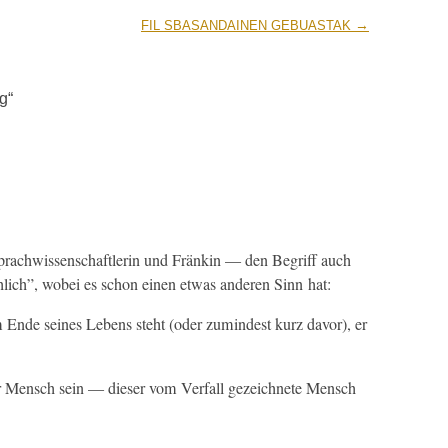
→
FIL
SBASANDAINEN
GEBUASTAK
ig
“
ach­wis­senschaft­lerin und Fränkin — den Begriff auch
ch­lich”, wobei es schon einen etwas anderen Sinn hat:
m Ende seines Lebens ste­ht (oder zumin­d­est kurz davor), er
er Men­sch sein — dieser vom Ver­fall geze­ich­nete Men­sch