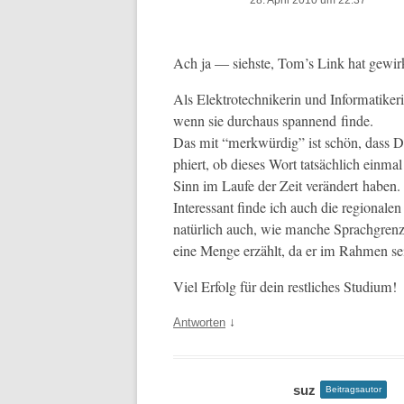
28. April 2010 um 22:37
Ach ja — siehste, Tom’s Link hat gew
Als Elek­trotech­nikerin und Infor­matik­
wenn sie dur­chaus span­nend finde.
Das mit “merk­würdig” ist schön, dass 
phiert, ob dieses Wort tat­säch­lich ein­
Sinn im Laufe der Zeit verän­dert haben.
Inter­es­sant finde ich auch die regional
natür­lich auch, wie manche Sprach­gren­z
eine Menge erzählt, da er im Rah­men sein
Viel Erfolg für dein restlich­es Studium!
↓
Antworten
suz
Beitragsautor