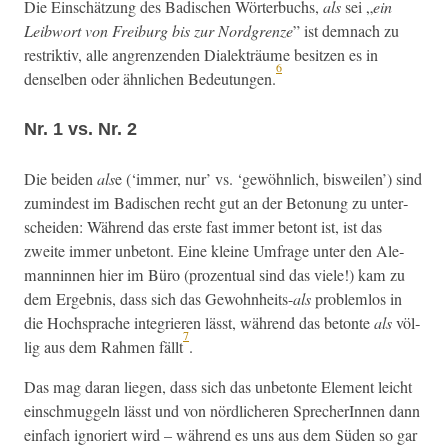
Die Ein­schätzung des Badis­chen Wörter­buchs,
als
sei „
ein
Leib­wort von Freiburg bis zur Nord­gren­ze
” ist dem­nach zu
restrik­tiv, alle angren­zen­den Dialek­träume besitzen es in
6
densel­ben oder ähn­lichen Bedeu­tun­gen.
Nr. 1 vs. Nr. 2
Die bei­den
als
e (‘immer, nur’ vs. ‘gewöhn­lich, bisweilen’) sind
zumin­d­est im Badis­chen recht gut an der Beto­nung zu unter­
schei­den: Während das erste fast immer betont ist, ist das
zweite immer unbe­tont. Eine kleine Umfrage unter den Ale­
man­nin­nen hier im Büro (prozen­tu­al sind das viele!) kam zu
dem Ergeb­nis, dass sich das Gewohn­heits-
als
prob­lem­los in
die Hochsprache inte­gri­eren lässt, während das betonte
als
völ­
7
lig aus dem Rah­men fällt
.
Das mag daran liegen, dass sich das unbe­tonte Ele­ment leicht
ein­schmuggeln lässt und von nördlicheren SprecherIn­nen dann
ein­fach ignori­ert wird – während es uns aus dem Süden so gar