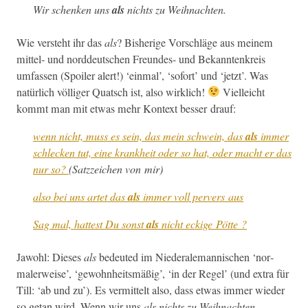
Wir schenken uns
als
nichts zu Weihnachten.
Wie ver­ste­ht ihr das
als
? Bish­erige Vorschläge aus meinem
mit­tel- und nord­deutschen Fre­un­des- und Bekan­ntenkreis
umfassen (Spoil­er alert!)
‘ein­mal’, ‘sofort’ und ‘jet­zt’. Was
natür­lich völ­liger Quatsch ist, also wirk­lich!
Vielle­icht
kommt man mit etwas mehr Kon­text bess­er drauf:
wenn nicht, muss es sein, das mein schwein, das
als
immer
schleck­en tut, eine krankheit oder so hat, oder macht er das
nur so?
(Satzze­ichen von mir)
also bei uns artet das
als
immer voll per­vers aus
Sag mal, hat­test Du son­st
als
nicht
eck­ige Pötte ?
Jawohl: Dieses
als
bedeut­ed im Niederale­man­nis­chen ‘nor­
maler­weise’, ‘gewohn­heitsmäßig’, ‘in der Regel’ (und extra für
Till: ‘ab und zu’). Es ver­mit­telt also, dass etwas immer wieder
so getan wird. Wenn wir uns
als nichts zu Wei­h­nacht­en