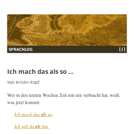
Sprachlog
Ich mach das als so …
Von Kristin Kopf
Wer in den let­zten Wochen Zeit mit mir ver­bracht hat, weiß,
was jet­zt kommt:
Ich mach das
als
so.
Ich geh da
als
hin.