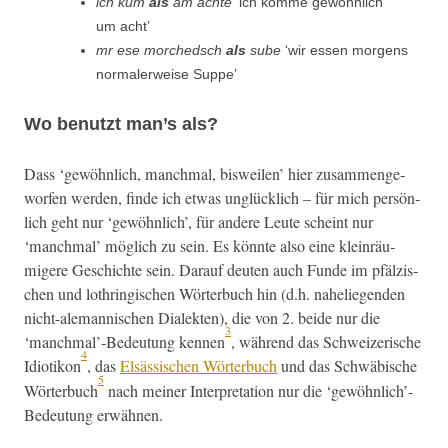
ich kum
als
am achte
‘ich komme gewöhn­lich
um acht’
mr ese morched­sch
als
sube
‘wir essen mor­gens
nor­maler­weise Suppe’
Wo benutzt man’s als?
Dass ‘gewöhn­lich, manch­mal, bisweilen’ hier zusam­menge­
wor­fen wer­den, finde ich etwas unglück­lich – für mich per­sön­
lich geht nur ‘gewöhn­lich’, für andere Leute scheint nur
‘manch­mal’ möglich zu sein. Es kön­nte also eine klein­räu­
migere Geschichte sein. Darauf deuten auch Funde im pfälzis­
chen und lothringis­chen Wörter­buch hin (d.h. nahe­liegen­den
nicht-ale­man­nis­chen Dialek­ten), die von 2. bei­de nur die
3
‘manchmal’-Bedeutung ken­nen
, während das Schweiz­erische
4
Idi­otikon
, das
Elsäs­sis­chen Wörter­buch
und das Schwäbis­che
5
Wörter­buch
nach mein­er Inter­pre­ta­tion nur die ‘gewöhnlich’-
Bedeutung erwähnen.