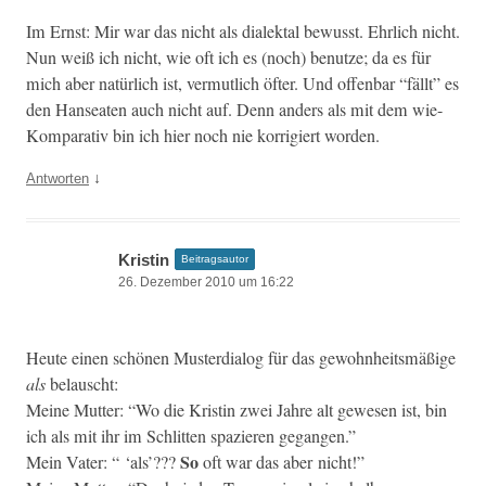
Im Ernst: Mir war das nicht als dialek­tal bewusst. Ehrlich nicht.
Nun weiß ich nicht, wie oft ich es (noch) benutze; da es für
mich aber natür­lich ist, ver­mut­lich öfter. Und offen­bar “fällt” es
den Hanseat­en auch nicht auf. Denn anders als mit dem wie-
Kom­par­a­tiv bin ich hier noch nie kor­rigiert worden.
↓
Antworten
Kristin
Beitragsautor
26. Dezember 2010 um 16:22
Heute einen schö­nen Mus­ter­dia­log für das gewohn­heitsmäßige
als
belauscht:
Meine Mut­ter: “Wo die Kristin zwei Jahre alt gewe­sen ist, bin
ich als mit ihr im Schlit­ten spazieren gegangen.”
So
Mein Vater: “ ‘als’???
oft war das aber nicht!”