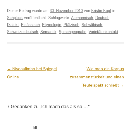
Dieser Beitrag wurde am
30. November 2010
von
Kristin Kopf
in
Schplock
veröffentlicht. Schlagworte:
Alemannisch
,
Deutsch
,
Dialekt
,
Elsässisch
,
Etymologie
,
Pfälzisch
,
Schwäbisch
,
Schweizerdeutsch
,
Semantik
,
Sprachgeografie
,
Varietätenkontakt
.
Beitrags-
←
Niveaulimbo bei Spiegel
Wie man ein Korpus
Navigation
Online
zusammenstückelt und einen
Teufelspakt schließt
→
7 Gedanken zu „
Ich mach das als so …
“
Till