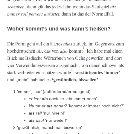
schenken
, dann gilt das jedes Jahr, wenn das Sauf­spiel
als
immer voll per­vers ausartet
, dann ist das der Normalfall.
Woher kommt’s und was kann’s heißen?
Die Form geht auf ein älteres
alles
zurück, im Gegen­satz zum
1
hochdeutschen
als
, das von
also
kommt
. Ich habe mal einen
Blick ins Badis­che Wörter­buch von Ochs gewor­fen, und dort
vier Ver­wen­dungsweisen aus­gemacht, von denen ich zwei als
2
ver­stärk­endes ‘immer’
stark ver­bre­it­et ein­schätzen würde
:
‘gewöhn­lich, bisweilen’
und „mein” habituelles
.
‘
immer’, ‘nur’ (auffordernd/ermutigend):
er lebt
als
noch
‘er lebt immer noch’
khumt er
als
nonet?
‘kommt er immer noch nicht?’
als
rai!
‘nur hinein!’
als
dsu!
‘nur weiter!’
‘
gewöhn­lich, manch­mal, bisweilen’