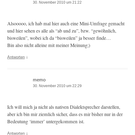
30. November 2010 um 21:22
Alsooooo, ich hab mal hier auch eine Mini-Umfrage gemacht
und hier sehen es alle als “ab und zu”, bzw. “gewöhn­lich,
bisweilen”, wobei ich da “bisweilen” ja bess­er finde…
Bin also nicht alleine mit mein­er Meinung;)
↓
Antworten
memo
30. November 2010 um 22:29
Ich will mich ja nicht als nativ­en Dialek­t­sprech­er darstellen,
aber ich bin mir ziem­lich sich­er, dass es mir bish­er nur in der
Bedeu­tung ‘immer’ untergekom­men ist.
↓
Antworten