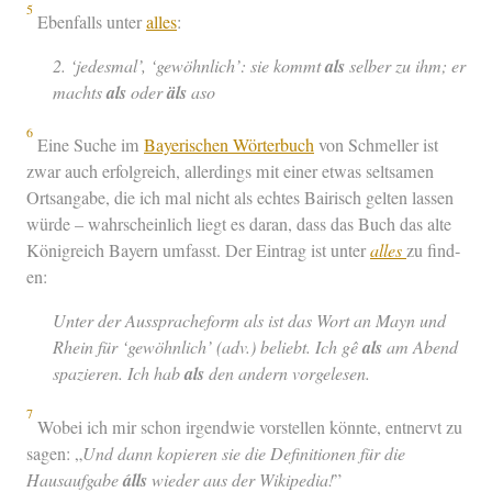
5
Eben­falls unter
alles
:
2. ‘jedes­mal’, ‘gewöhn­lich’:
sie kommt
als
sel­ber zu ihm
;
er
machts
als
oder
äls
aso
6
Eine Suche im
Bay­erischen Wörter­buch
von Schmeller ist
zwar auch erfol­gre­ich, allerd­ings mit ein­er etwas selt­samen
Ort­sangabe, die ich mal nicht als echt­es Bairisch gel­ten lassen
würde – wahrschein­lich liegt es daran, dass das Buch das alte
Kön­i­gre­ich Bay­ern umfasst. Der Ein­trag ist unter
alles
zu find­
en:
Unter der Ausspracheform
als
ist das Wort an Mayn und
Rhein für ‘gewöhn­lich’ (adv.) beliebt.
Ich gê
als
am Abend
spazieren
.
Ich hab
als
den andern vorge­le­sen
.
7
Wobei ich mir schon irgend­wie vorstellen kön­nte, ent­nervt zu
sagen: „
Und dann kopieren sie die Def­i­n­i­tio­nen für die
Hausauf­gabe
álls
wieder aus der Wikipedia!
”