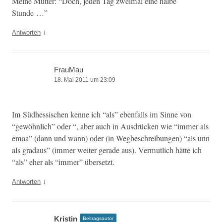
Meine Mut­ter: “Doch, jeden Tag zweimal eine halbe
Stunde …”
↓
Antworten
FrauMau
18. Mai 2011 um 23:09
Im Süd­hes­sis­chen kenne ich “als” eben­falls im Sinne von
“gewöhn­lich” oder “, aber auch in Aus­drück­en wie “immer als
emaa” (dann und wann) oder (in Wegbeschrei­bun­gen) “als unn
als gradaus” (immer weit­er ger­ade aus). Ver­mut­lich hätte ich
“als” eher als “immer” übersetzt.
↓
Antworten
Kristin
Beitragsautor