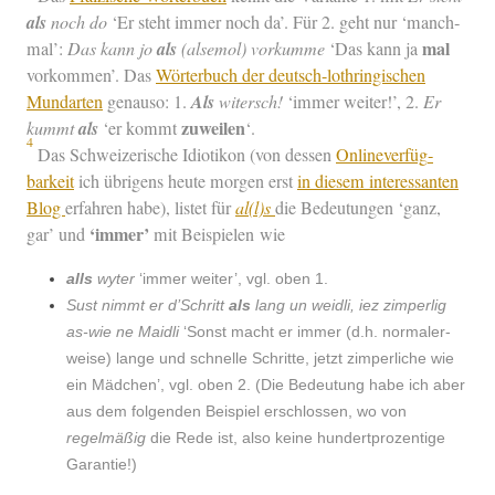
als
noch do
‘Er ste­ht immer noch da’. Für 2. geht nur ‘manch­
mal
mal’:
Das kann jo
als
(alsemol) vorkumme
‘Das kann ja
vorkom­men’. Das
Wörter­buch der deutsch-lothringis­chen
Mundarten
genau­so: 1.
Als
witer­sch!
‘immer weit­er!’, 2.
Er
zuweilen
kummt
als
‘er kommt
‘.
4
Das Schweiz­erische Idi­otikon (von dessen
Onlin­ev­er­füg­
barkeit
ich übri­gens heute mor­gen erst
in diesem inter­es­san­ten
Blog
erfahren habe), lis­tet für
al(l)s
die Bedeu­tun­gen ‘ganz,
‘immer’
gar’ und
mit Beispie­len wie
alls
wyter
‘immer weit­er’, vgl. oben 1.
Sust nimmt er d’Schritt
als
lang un wei­dli, iez zim­perlig
as-wie ne Maid­li
‘Son­st macht er immer (d.h. nor­maler­
weise) lange und schnelle Schritte, jet­zt zim­per­liche wie
ein Mäd­chen’, vgl. oben 2. (Die Bedeu­tung habe ich aber
aus dem fol­gen­den Beispiel erschlossen, wo von
regelmäßig
die Rede ist, also keine hun­dert­prozentige
Garantie!)