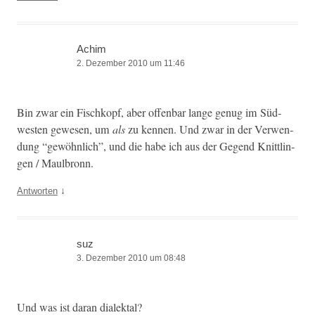
Achim
2. Dezember 2010 um 11:46
Bin zwar ein Fis­chkopf, aber offen­bar lange genug im Süd­
west­en gewe­sen, um
als
zu ken­nen. Und zwar in der Ver­wen­
dung “gewöhn­lich”, und die habe ich aus der Gegend Knit­tlin­
gen / Maulbronn.
↓
Antworten
suz
3. Dezember 2010 um 08:48
Und was ist daran dialektal?