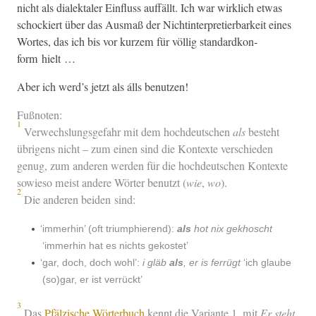
nicht als dialek­taler Ein­fluss auf­fällt. Ich war wirk­lich etwas
schock­iert über das Aus­maß der Nicht­in­ter­pretier­barkeit eines
Wortes, das ich bis vor kurzem für völ­lig stan­dard­kon­
form hielt …
Aber ich werd’s jet­zt als álls benutzen!
Fußnoten:
1
Ver­wech­slungs­ge­fahr mit dem hochdeutschen
als
beste­ht
übri­gens nicht – zum einen sind die Kon­texte ver­schieden
genug, zum anderen wer­den für die hochdeutschen Kon­texte
sowieso meist andere Wörter benutzt (
wie
,
wo
).
2
Die anderen bei­den sind:
‘
immer­hin’ (oft tri­um­phierend):
als
hot nix gekhoscht
‘immer­hin hat es nichts gekostet’
‘
gar, doch, doch wohl’:
i gläb
als
, er is fer­rügt
‘ich glaube
(so)gar, er ist verrückt’
3
Das
Pfälzis­che Wörter­buch
ken­nt die Vari­ante 1. mit
Er ste­ht