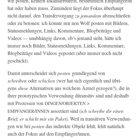
wir posten, keine/n lokalisierbare/n, bestimmte/n Empfänger/in
hat oder haben muss. Zumin­d­est liegt der Fokus über­haupt
nicht darauf, den Trans­fer­vor­gang
zu jeman­dem
abzuschließen
oder zu beto­nen: ich kön­nte mir nen Wolf posten mit Bildern,
Sta­tus­meldun­gen, Links, Kom­mentare, Blog­beiträge und
Videos — unab­hängig davon, ob’s jemand sieht, hätte ich
immer noch Bilder, Sta­tus­meldun­gen, Links, Kom­mentare,
Blog­beiträge und Videos gepostet (aber immer noch nicht
geschickt).
Damit unter­schei­det sich
posten
grundle­gend von
schreiben
oder
schick­en
(wer hat sich eigentlich und übri­
gens
diese
Alter­na­tiv­en aus welchem Ärmel gezo­gen?), die in
ihrer pro­to­typ­is­chen Ver­wen­dung ditran­si­tiv sind und deshalb
mit Prozessen von
/
>
DINGEN
OBJEKTEN
/
assozi­iert sind (
ich schreibe dir einen
EMPFÄNGER
INNEN
Brief, er schickt mir ein Paket
). Weil in tran­si­tiv­en Ver­wen­dun­
gen wie bei
posten
das indi­rek­te Objekt fehlt, fehlt natür­lich
auch der Fokus auf den Empfänger/innen.