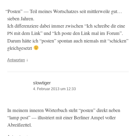
“
Posten” — Teil meines Wortschatzes seit mit­tler­weile gut…
sieben Jahren.
Ich dif­feren­ziere dabei immer zwis­chen “Ich schreibe dir eine
mit dem Link” und “Ich poste den Link mal im Forum”.
PN
Darum hätte ich “posten” spon­tan auch niemals mit “schick­en”
gleichgesetzt
↓
Antworten
slowtiger
4. Februar 2013 um 12:33
In meinem inneren Wörter­buch ste­ht “posten” direkt neben
“lamp post” — illus­tri­ert mit ein­er Berlin­er Ampel voller
Abreißzettel.