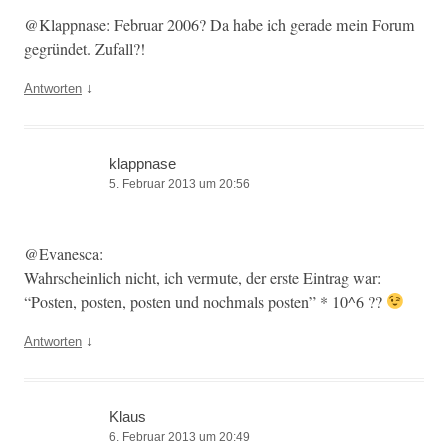
@Klappnase: Feb­ru­ar 2006? Da habe ich ger­ade mein Forum
gegrün­det. Zufall?!
↓
Antworten
klappnase
5. Februar 2013 um 20:56
@Evanesca:
Wahrschein­lich nicht, ich ver­mute, der erste Ein­trag war:
“Posten, posten, posten und nochmals posten” * 10^6 ??
↓
Antworten
Klaus
6. Februar 2013 um 20:49