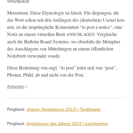
verschicken”
Mooo­ment. Diese Ety­molo­gie ist falsch. Für diejeni­gen, die
das Wort schon seit den Anfän­gen des (deutschen) Usenet ken­
nen, ist die ursprüngliche Kon­no­ta­tion “to post a notice”, eine
Notiz an einem virtuellen Brett
. Ver­gle­iche
ANSCHLAGEN
auch die Bul­letin Board Sys­tems, wo eben­falls die Meta­pher
des Anschla­gens von Mit­teilun­gen an einem öffentlichen
Notizbrett ver­wen­det wurde.
Diese Bedeu­tung von engl. “to post” leit­et sich von “post”,
Pfos­ten, Pfahl, ab und nicht von der Post.
↓
Antworten
Pingback:
sharen [Anglizismus 2012] | Texttheater
Pingback:
Anglizismus des Jahres 2013 | nachtwerker