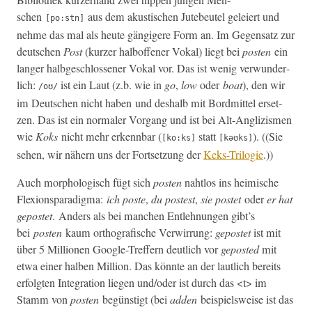
schen
aus dem akustis­chen Jute­beu­tel geleiert und
[po:stn]
nehme das mal als heute gängigere Form an. Im Gegen­satz zur
deutschen
Post
(kurz­er hal­bof­fen­er Vokal) liegt bei
posten
ein
langer hal­bgeschlossen­er Vokal vor. Das ist wenig ver­wun­der­
lich:
ist ein Laut (z.b. wie in
go
,
low
oder
boat
), den wir
/oʊ/
im Deutschen nicht haben und deshalb mit Bor­d­mit­tel erset­
zen. Das ist ein nor­maler Vor­gang und ist bei Alt-Anglizis­men
wie
Koks
nicht mehr erkennbar (
statt
). ((Sie
[ko:ks]
[kəʊks]
sehen, wir näh­ern uns der Fort­set­zung der
Keks-Trilo­gie
.))
Auch mor­phol­o­gisch fügt sich
posten
naht­los ins heimis­che
Flex­ion­spar­a­dig­ma:
ich poste
,
du postest
,
sie postet
oder
er hat
gepostet
.
Anders als bei manchen Entlehnun­gen gibt’s
bei
posten
kaum orthografis­che Ver­wirrung:
gepostet
ist mit
über 5 Mil­lio­nen Google-Tre­f­fern deut­lich vor
gepost­ed
mit
etwa ein­er hal­ben Mil­lion. Das kön­nte an der laut­lich bere­its
erfol­gten Inte­gra­tion liegen und/oder ist durch das <t> im
Stamm von
posten
begün­stigt (bei
adden
beispiel­sweise ist das