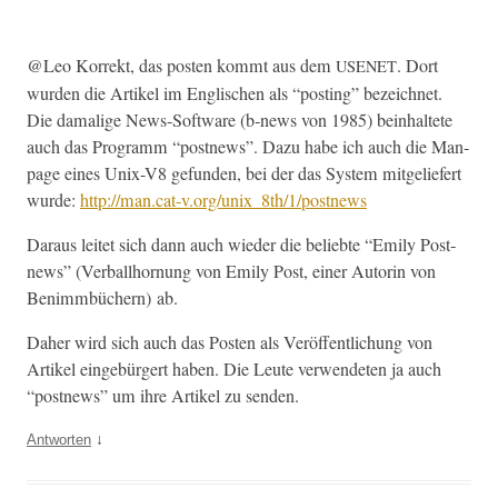
@Leo Kor­rekt, das posten kommt aus dem
. Dort
USENET
wur­den die Artikel im Englis­chen als “post­ing” bezeichnet.
Die dama­lige News-Soft­ware (b‑news von 1985) bein­hal­tete
auch das Pro­gramm “post­news”. Dazu habe ich auch die Man­
page eines Unix-V8 gefun­den, bei der das Sys­tem mit­geliefert
wurde:
http://man.cat‑v.org/unix_8th/1/postnews
Daraus leit­et sich dann auch wieder die beliebte “Emi­ly Post­
news” (Ver­ball­hor­nung von Emi­ly Post, ein­er Autorin von
Ben­imm­büch­ern) ab.
Daher wird sich auch das Posten als Veröf­fentlichung von
Artikel einge­bürg­ert haben. Die Leute ver­wen­de­ten ja auch
“post­news” um ihre Artikel zu senden.
↓
Antworten