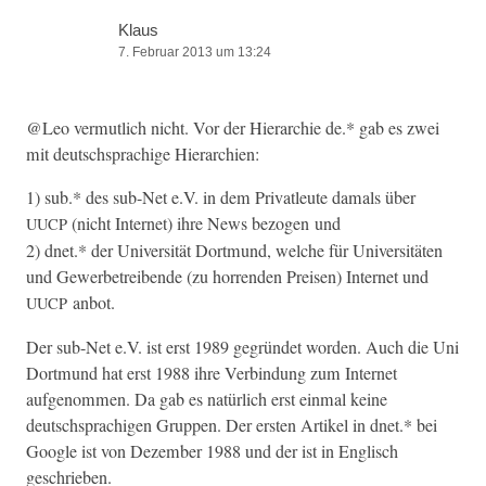
Klaus
7. Februar 2013 um 13:24
@Leo ver­mut­lich nicht. Vor der Hier­ar­chie de.* gab es zwei
mit deutschsprachige Hierarchien:
1) sub.* des sub-Net e.V. in dem Pri­vatleute damals über
(nicht Inter­net) ihre News bezo­gen und
UUCP
2) dnet.* der Uni­ver­sität Dort­mund, welche für Uni­ver­sitäten
und Gewer­be­treibende (zu hor­ren­den Preisen) Inter­net und
anbot.
UUCP
Der sub-Net e.V. ist erst 1989 gegrün­det wor­den. Auch die Uni
Dort­mund hat erst 1988 ihre Verbindung zum Inter­net
aufgenom­men. Da gab es natür­lich erst ein­mal keine
deutschsprachi­gen Grup­pen. Der ersten Artikel in dnet.* bei
Google ist von Dezem­ber 1988 und der ist in Englisch
geschrieben.