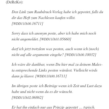
(DeReKo):
Den Link zum Raub­druck-Ver­lag habe ich gepostet, falls du
dir das Heft zum Nach­le­sen kaufen willst.
[
/
.16711]
WDD11
A00
Sor­ry dass ich anonym poste, aber ich habe mich noch
nicht angemeldet. [
/
.05660]
WDD11
A01
darf ich jet­zt trotz­dem was posten, auch wenn ich (noch)
nicht auf alle argu­mente einge­he? [
/
.10032]
WDD11
A00
Ich wäre dir dankbar, wenn Du hier mal zu deinem Males­
ta entsprechende Links posten würdest. Vielle­icht wirds
dann ja klar­er. [
/
.16711]
WDD11
A00
Im übri­gen poste ich Beiträge wenn ich Zeit und Lust dazu
habe und nicht wenn du es dir wün­scht.
[
/
.06862]
WDD11
A02
Er hat ihn ein­fach nur aus Prinzip gepostet … typ­isch.