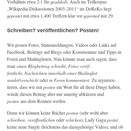
Ver­hält­nis etwa 2:1 für
geadded
). Auch im Teilko­r­pus
„Wikipedia-Diskus­sio­nen 2003–2011“ im DeReKo liegt
gepostet
mit etwa 1,400 Tre­f­fern klar vor
gepost­ed
mit 29.
Schreiben? veröffentlichen? Posten!
Wir posten Fotos, Sta­tus­meldun­gen, Videos oder Links auf
Face­book, Beiträge auf Blogs oder Kom­mentare und Tipps in
Foren und Mail­inglis­ten. Nun kön­nte man auch sagen, dass
man
einen Blog­beitrag schreibt
,
Fotos veröf­
fentlicht
,
Nachricht­en inner­halb ein­er Mail­inglist
sendet/verschickt
oder
in Foren kom­men­tiert
. Zu argu­men­
tieren, dass wir mit
posten
ein Wort für all diese Dinge haben,
würde diesen Beitrag aber nur unnötig abkürzen und
posten
aus dem Ren­nen werfen.
Denn wir kön­nen keine Büch­er
posten
(sehr wohl aber
schreiben
,
veröf­fentlichen
oder
schick­en
), Lady Gaga
postet
keine neue Sin­gle (höch­stens das dazuge­hörige Video), und ob