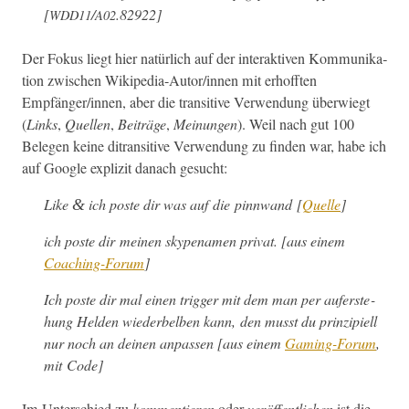
[
/
.82922]
WDD11
A02
Der Fokus liegt hier natür­lich auf der inter­ak­tiv­en Kom­mu­nika­
tion zwis­chen Wikipedia-Autor/in­nen mit erhofften
Empfänger/innen, aber die tran­si­tive Ver­wen­dung über­wiegt
(
Links
,
Quellen
,
Beiträge
,
Mei­n­un­gen
). Weil nach gut 100
Bele­gen keine ditran­si­tive Ver­wen­dung zu find­en war, habe ich
auf Google expliz­it danach gesucht:
Like
ich poste dir was auf die pin­nwand [
Quelle
]
&
ich poste dir meinen skype­na­men pri­vat. [aus einem
Coach­ing-Forum
]
Ich poste dir mal einen trig­ger mit dem man per aufer­ste­
hung Helden wieder­bel­ben kann, den musst du prinzip­iell
nur noch an deinen anpassen [aus einem
Gam­ing-Forum
,
mit Code]
Im Unter­schied zu
kom­men­tieren
oder
veröf­fentlichen
ist die