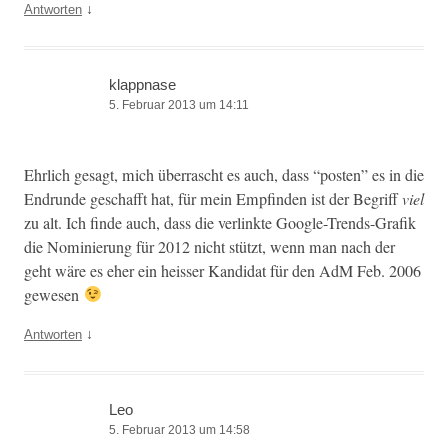
↓
Antworten
klappnase
5. Februar 2013 um 14:11
Ehrlich gesagt, mich über­rascht es auch, dass “posten” es in die
Endrunde geschafft hat, für mein Empfind­en ist der Begriff
viel
zu alt. Ich finde auch, dass die ver­link­te Google-Trends-Grafik
die Nominierung für 2012 nicht stützt, wenn man nach der
geht wäre es eher ein heiss­er Kan­di­dat für den AdM Feb. 2006
gewesen
↓
Antworten
Leo
5. Februar 2013 um 14:58