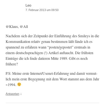
Leo
7. Februar 2013 um 09:50
@Klaus, @All
Nach­dem sich der Zeit­punkt der Ein­führung des Smi­leys in die
Kom­mu­nika­tion rel­a­tiv genau bes­tim­men läßt fände ich es
span­nend zu erfahren wann “posten/gepostet” erst­mals in
einem deutschsprachi­gen (!) Artikel auf­taucht. Die früh­sten
Ein­träge die ich finde datieren Mitte 1989. Gibt es noch
frühere?
P.S: Meine erste Inter­net/Usenet-Erfahrung und damit ver­mut­
lich mein erste Begeg­nung mit dem Wort stammt aus dem Jahr
~1994.
↓
Antworten