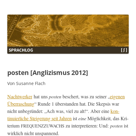
Sprachlog
posten [Anglizismus 2012]
Von Susanne Flach
Nachtwerk­er
hat uns
posten
beschert, was zu sein­er „
eige­nen
Über­raschung
“ Runde 1 über­standen hat. Die Skep­sis war
nicht unbe­grün­det: „Ach was, viel zu alt!“. Aber eine
kon­
tinuier­liche Steigerung seit Jahren
ist
eine
Möglichkeit, das Kri­
teri­um
zu inter­pretieren: Und:
posten
ist
FREQUENZZUWACHS
wirk­lich nicht unspannend.