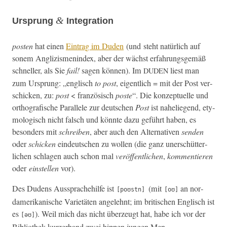
&
Ursprung
Integration
posten
hat einen
Ein­trag im Duden
(und ste­ht natür­lich auf
sonem Anglizis­menin­dex, aber der wächst erfahrungs­gemäß
schneller, als Sie
fail!
sagen kön­nen). Im
liest man
DUDEN
zum Ursprung: „englisch
to post
, eigentlich = mit der Post ver­
schick­en, zu:
post
< franzö­sisch
poste
“. Die konzeptuelle und
orthografis­che Par­al­lele zur deutschen
Post
ist nahe­liegend, ety­
mol­o­gisch nicht falsch und kön­nte dazu geführt haben, es
beson­ders mit
schreiben
, aber auch den Alter­na­tiv­en
senden
oder
schick­en
ein­deutschen zu wollen (die ganz uner­schüt­ter­
lichen schla­gen auch schon mal
veröf­fentlichen
,
kom­men­tieren
oder
ein­stellen
vor).
Des Dudens Aussprachehil­fe ist
(mit
an nor­
[poʊstn]
[oʊ]
damerikanis­che Vari­etäten angelehnt; im britis­chen Englisch ist
es
). Weil mich das nicht überzeugt hat, habe ich vor der
[əʊ]
Bib­lio­thek kurz­er­hand zwei hip­pen jun­gen Men­