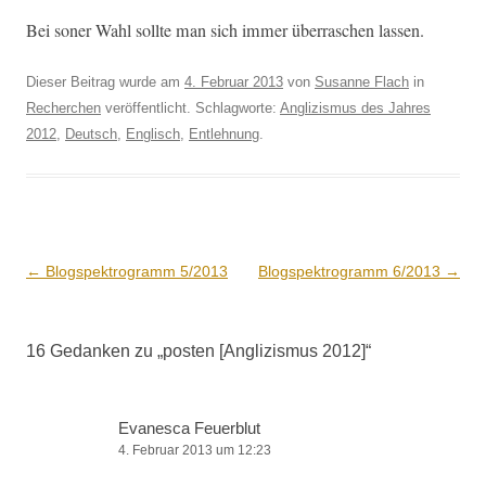
Bei son­er Wahl sollte man sich immer über­raschen lassen.
Dieser Beitrag wurde am
4. Februar 2013
von
Susanne Flach
in
Recherchen
veröffentlicht. Schlagworte:
Anglizismus des Jahres
2012
,
Deutsch
,
Englisch
,
Entlehnung
.
Beitrags-
←
Blogspektrogramm 5/2013
Blogspektrogramm 6/2013
→
Navigation
16 Gedanken zu „
posten [Anglizismus 2012]
“
Evanesca Feuerblut
4. Februar 2013 um 12:23