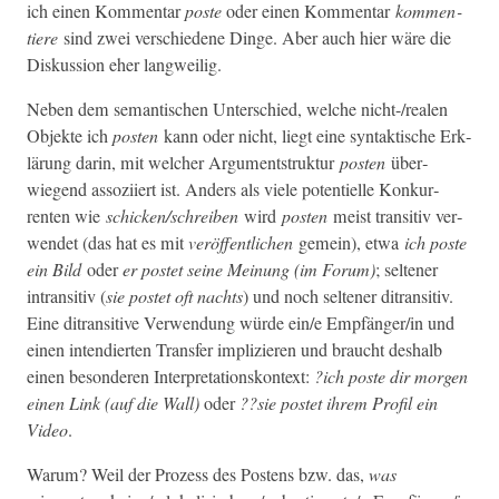
ich einen Kom­men­tar
poste
oder einen Kom­men­tar
kom­men­
tiere
sind zwei ver­schiedene Dinge. Aber auch hier wäre die
Diskus­sion eher langweilig.
Neben dem seman­tis­chen Unter­schied, welche nicht-/realen
Objek­te ich
posten
kann oder nicht, liegt eine syn­tak­tis­che Erk­
lärung darin, mit welch­er Argu­mentstruk­tur
posten
über­
wiegend assozi­iert ist. Anders als viele poten­tielle Konkur­
renten wie
schicken/schreiben
wird
posten
meist tran­si­tiv ver­
wen­det (das hat es mit
veröf­fentlichen
gemein), etwa
ich poste
ein Bild
oder
er postet seine Mei­n­ung (im Forum)
; sel­tener
intran­si­tiv (
sie postet oft nachts
) und noch sel­tener ditran­si­tiv.
Eine ditran­si­tive Ver­wen­dung würde ein/e Empfänger/in und
einen intendierten Trans­fer implizieren und braucht deshalb
einen beson­deren Inter­pre­ta­tion­skon­text:
?ich poste dir mor­gen
einen Link (auf die Wall)
oder
??sie postet ihrem Pro­fil ein
Video
.
Warum? Weil der Prozess des Postens bzw. das,
was