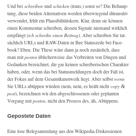
Und bei
schreiben
und
schick­en
(trans.) son­st so? Die Behaup­
tung, diese bei­den Alter­na­tiv­en wer­den über­wiegend ditran­si­tiv
ver­wen­det, fehlt ein Plau­si­bil­itätskern. Klar, denn sie kön­nen
einen Kom­men­tar schreiben, dessen Sig­nale nie­mand wirk­lich
empfängt (
ich schreibe einen Beitrag
). Aber schreiben Sie tat­
säch­lich URLs und RAW-Dat­en in Ihre Sta­tuszeile bei Face­
book? Eben. Die These wäre dann ja noch zusät­zlich, dass
man mit
posten
üblicher­weise
das Ver­bre­it­en von Din­gen und
Gedanken beze­ich­net, die gar keinen schreiberischen Charak­ter
haben, oder, wenn das bei Sta­tus­meldun­gen doch der Fall ist,
der Fokus auf dem Gesamtkunst­werk liegt. Aber selb­st
wenn
Sie URLs abtip­pen wür­den (nein, nein, es heißt nicht
copy
&
post
), beze­ich­nen wir den abgeschlosse­nen oder geplanten
Vor­gang mit
posten
, nicht den Prozess des, äh, Abtippens.
Gepostete Daten
Eine lose Belegsamm­lung aus den Wikipedia-Diskus­sio­nen