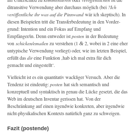
ditran­si­tive Ver­wen­dung aber dur­chaus möglich (bei
?Ich
veröf­fentliche ihr was auf die Pin­nwand
wär ich skep­tisch). In
diesen Beispie­len tritt die Trans­ferbe­deu­tung in den Vorder­
grund: Inten­tion und ein Fokus auf Emp­fang und
Empfänger/in. Denn entwed­er ist
posten
in der Bedeu­tung
von
schicken/emailen
zu ver­ste­hen (1
2, wobei in 2 eine eher
&
untyp­is­che Ver­wen­dung vor­liegt) oder, wie im let­zten Beispiel,
erfüllt das
dir
eine Funk­tion ‚hab ich mal extra für dich
gemacht und eingestellt‘.
Vielle­icht ist es ein quan­ti­ta­tiv wack­liger Ver­such. Aber die
Ten­denz ist ein­deutig:
posten
hat sich seman­tisch und
konzeptuell und syn­tak­tisch in genau die Lücke geset­zt, die das
Web im deutschen Inven­tar geris­sen hat.
Von der
Beschränkung auf einen irgend­wie konkreten, aber irgend­wie
nicht-physikalis­chen Kon­texts natür­lich ganz zu schweigen.
Fazit (postende)