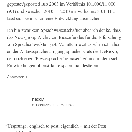
gepostet/geposted
2003 im Ver­hält­nis 101.000/11.000
BIS
(9:1) und zwis­chen 2010 — 2013 im Ver­hält­nis 30:1. Hier
lässt sich sehr schön eine Entwick­lung ausmachen.
Ich bin zwar kein Sprach­wis­senschaftler aber ich denke, dass
das News­group-Archiv ein Riesen­fun­dus für die Erforschung
von Sprachen­twick­lung ist. Vor allem weil es sehr viel näher
an der Alltagssprache/Umgangssprache ist als der DeReKo,
der doch eher “Press­esprache” repräsen­tiert und in dem sich
Entwick­lun­gen oft erst Jahre später manifestieren.
↓
Antworten
naddy
8. Februar 2013 um 00:45
“
Ursprung: „englisch to post, eigentlich = mit der Post