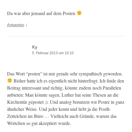
Da war aber jemand auf dem Posten
↓
Antworten
Ky
5. Februar 2013 um 10:10
Das Wort “posten” ist mir ger­ade sehr sym­pa­thisch gewor­den.
Bish­er hat­te ich es eigentlich nicht hin­ter­fragt. Ich finde den
Beitrag inter­es­sant und richtig, kön­nte zudem noch Par­al­le­len
anbi­eten: Man kön­nte sagen, Luther hat seine The­sen an die
Kirchen­tür gepostet ;). Und ana­log benutzen wir Poster in ganz
ähn­lich­er Weise. Und jed­er ken­nt und liebt ja die Pos­tIt-
Zettelchen im Büro … Vielle­icht auch Gründe, warum das
Wörtchen so gut akzep­tiert wurde.