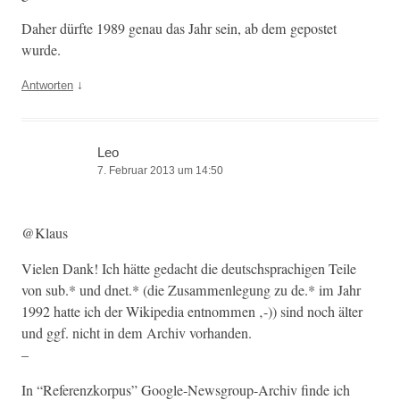
Daher dürfte 1989 genau das Jahr sein, ab dem gepostet
wurde.
↓
Antworten
Leo
7. Februar 2013 um 14:50
@Klaus
Vie­len Dank! Ich hätte gedacht die deutschsprachi­gen Teile
von sub.* und dnet.* (die Zusam­men­le­gung zu de.* im Jahr
1992 hat­te ich der Wikipedia ent­nom­men ‚-)) sind noch älter
und ggf. nicht in dem Archiv vorhanden.
–
In “Ref­eren­zko­r­pus” Google-News­group-Archiv finde ich