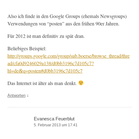
Also ich finde in den Google Groups (ehe­mals News­groups)
Ver­wen­dun­gen von “posten” aus den frühen 90er Jahren.
Für 2012 ist man defin­i­tiv zu spät dran.
Beliebiges Beispiel:
http://groups.google.com/group/sub.boerse/browse_thread/thre
ad/cfa0d9246029a138/d0bb3196c7d105c7?
hl=de
q=posten#d0bb3196c7d105c7
&
Das Inter­net ist älter als man denkt.
↓
Antworten
Evanesca Feuerblut
5. Februar 2013 um 17:41