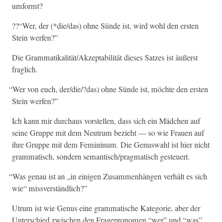
umformt?
??“Wer, der (*die/das) ohne Sünde ist, wird wohl den ersten
Stein werfen?”
Die Grammatikalität/Akzeptabilität dieses Satzes ist äußerst
fraglich.
“
Wer von euch, der/die/?das) ohne Sünde ist, möchte den ersten
Stein werfen?”
Ich kann mir dur­chaus vorstellen, dass sich ein Mäd­chen auf
seine Gruppe mit dem Neu­trum bezieht — so wie Frauen auf
ihre Gruppe mit dem Fem­i­ninum. Die Genuswahl ist hier nicht
gram­ma­tisch, son­dern semantisch/pragmatisch gesteuert.
“
Was genau ist an „in eini­gen Zusam­men­hän­gen ver­hält es sich
wie“ missverständlich?”
Utrum ist wie Genus eine gram­ma­tis­che Kat­e­gorie, aber der
Unter­schied zwis­chen den Frage­pronomen “wer” und “was”