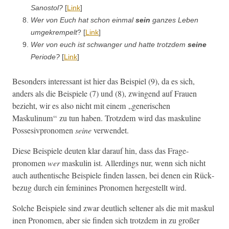
Sanos­tol?
[
Link
]
Wer von Euch hat schon ein­mal
sein
ganzes Leben
umgekrem­pelt
? [
Link
]
Wer von euch ist schwanger und hat­te trotz­dem
seine
Peri­ode?
[
Link
]
Beson­ders inter­es­sant ist hier das Beispiel (9), da es sich,
anders als die Beispiele (7) und (8), zwin­gend auf Frauen
bezieht, wir es also nicht mit einem „gener­ischen
Maskulinum“ zu tun haben. Trotz­dem wird das masku­line
Pos­s­esivpronomen
seine
verwendet.
Diese Beispiele deuten klar darauf hin, dass das Frage­
pronomen
wer
maskulin ist. Allerd­ings nur, wenn sich nicht
auch authen­tis­che Beispiele find­en lassen, bei denen ein Rück­
bezug durch ein fem­i­nines Pronomen hergestellt wird.
Solche Beispiele sind zwar deut­lich sel­tener als die mit masku­l
i­nen Pronomen, aber sie find­en sich trotz­dem in zu großer