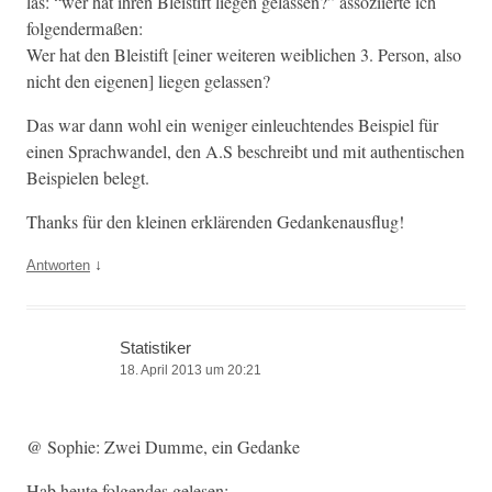
las: “wer hat ihren Bleis­tift liegen gelassen?” assozi­ierte ich
folgendermaßen:
Wer hat den Bleis­tift [ein­er weit­eren weib­lichen 3. Per­son, also
nicht den eige­nen] liegen gelassen?
Das war dann wohl ein weniger ein­leuch­t­en­des Beispiel für
einen Sprach­wan­del, den A.S beschreibt und mit authen­tis­chen
Beispie­len belegt.
Thanks für den kleinen erk­lären­den Gedankenausflug!
↓
Antworten
Statistiker
18. April 2013 um 20:21
@ Sophie: Zwei Dumme, ein Gedanke
Hab heute fol­gen­des gelesen: