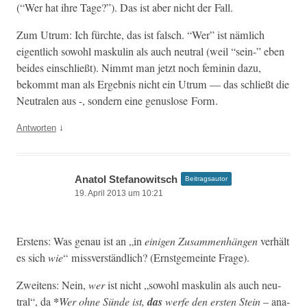
(“Wer hat ihre Tage?”). Das ist aber nicht der Fall.
Zum Utrum: Ich fürchte, das ist falsch. “Wer” ist näm­lich
eigentlich sowohl maskulin als auch neu­tral (weil “sein-” eben
bei­des ein­schließt). Nimmt man jet­zt noch fem­i­nin dazu,
bekommt man als Ergeb­nis nicht ein Utrum — das schließt die
Neu­tralen aus -, son­dern eine genus­lose Form.
↓
Antworten
Anatol Stefanowitsch
Beitragsautor
19. April 2013 um 10:21
Erstens: Was genau ist an „in
eini­gen Zusam­men­hän­gen
ver­hält
es sich
wie
“ missver­ständlich? (Ern­st­ge­meinte Frage).
Zweit­ens: Nein,
wer
ist nicht „sowohl maskulin als auch neu­
tral“, da
*
Wer ohne Sünde ist,
das
werfe den ersten Stein
– ana­