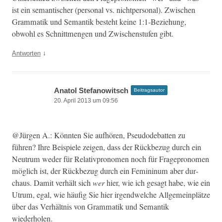
ist ein seman­tis­ch­er (per­son­al vs. nicht­per­son­al). Zwis­chen
Gram­matik und Seman­tik beste­ht keine 1:1‑Beziehung,
obwohl es Schnittmen­gen und Zwis­chen­stufen gibt.
↓
Antworten
Anatol Stefanowitsch
Beitragsautor
20. April 2013 um 09:56
@Jürgen A.: Kön­nten Sie aufhören, Pseu­do­de­bat­ten zu
führen? Ihre Beispiele zeigen, dass der Rück­bezug durch ein
Neu­trum wed­er für Rel­a­tivpronomen noch für Frage­pronomen
möglich ist, der Rück­bezug durch ein Fem­i­ninum aber dur­
chaus. Damit ver­hält sich
wer
hier, wie ich gesagt habe, wie ein
Utrum, egal, wie häu­fig Sie hier irgendwelche All­ge­mein­plätze
über das Ver­hält­nis von Gram­matik und Seman­tik
wiederholen.