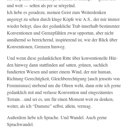
und weit — sel­ten als per se nörgelnd.
Ich liebe es ger­adezu, meinen Geist zum Wei­t­er­denken
angeregt zu sehen durch kluge Köpfe wie A.S., der mir immer
wieder belegt, dass der gedankliche Trab inner­halb bes­timmter
Kon­ven­tio­nen und Gren­zpfählen zwar oppor­tun, aber nicht
annäh­ernd so bere­ich­ernd, inspiri­erend ist, wie der Blick über
Kon­ven­tio­nen, Gren­zen hinweg.
Und wenn diese gedanklichen Ritte über kon­ven­tionelle Hür­
den hin­weg dann stat­tfind­en auf sat­ten, grü­nen, sach­lich
fundierten Wiesen und unter einem Wind, der mir human,
Rich­tung Gerechtigkeit, Gle­ich­berech­ti­gung [auch jen­seits von
Fem­i­nis­mus] strebend um die Ohren weht, dann reite ich gerne
gedanklich mit und ver­lasse Kon­ven­tion und eingezäumtes
Terrain…und sei es, um für einen Moment weit zu denken,
weit­er, als ich “Dumme” selb­st, allein, vermag.
Außer­dem liebe ich Sprache. Und Wan­del. Auch gerne
Sprachwandel.