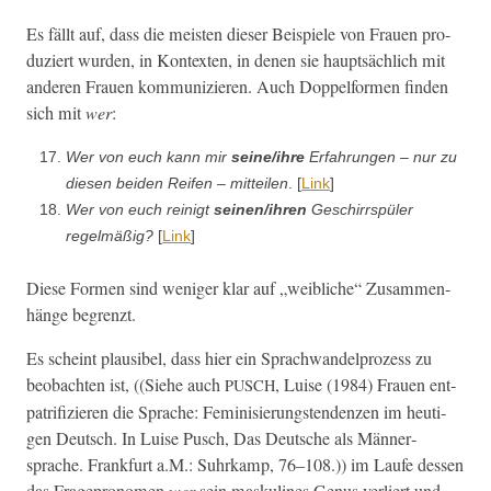
Es fällt auf, dass die meis­ten dieser Beispiele von Frauen pro­
duziert wur­den, in Kon­tex­ten, in denen sie haupt­säch­lich mit
anderen Frauen kom­mu­nizieren. Auch Dop­pelfor­men find­en
sich mit
wer
:
Wer von euch kann mir
seine/ihre
Erfahrun­gen – nur zu
diesen bei­den Reifen – mit­teilen
. [
Link
]
Wer von euch reinigt
seinen/ihren
Geschirrspüler
regelmäßig?
[
Link
]
Diese For­men sind weniger klar auf „weib­liche“ Zusam­men­
hänge begrenzt.
Es scheint plau­si­bel, dass hier ein Sprach­wan­del­prozess zu
beobacht­en ist, ((Siehe auch
, Luise (1984) Frauen ent­
PUSCH
pa­tri­fizieren die Sprache: Fem­i­nisierung­s­ten­den­zen im heuti­
gen Deutsch. In Luise Pusch, Das Deutsche als Män­ner­
sprache. Frank­furt a.M.: Suhrkamp, 76–108.)) im Laufe dessen
das Frage­pronomen
wer
sein masku­lines Genus ver­liert und