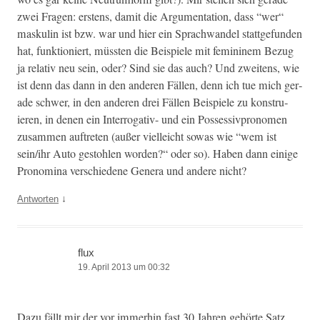
zwei Fra­gen: erstens, damit die Argu­men­ta­tion, dass “wer“
maskulin ist bzw. war und hier ein Sprach­wan­del stattge­fun­den
hat, funk­tion­iert, müssten die Beispiele mit fem­i­ninem Bezug
ja rel­a­tiv neu sein, oder? Sind sie das auch? Und zweit­ens, wie
ist denn das dann in den anderen Fällen, denn ich tue mich ger­
ade schw­er, in den anderen drei Fällen Beispiele zu kon­stru­
ieren, in denen ein Inter­rog­a­tiv- und ein Pos­ses­sivpronomen
zusam­men auftreten (außer vielle­icht sowas wie “wem ist
sein/ihr Auto gestohlen wor­den?“ oder so). Haben dann einige
Pronom­i­na ver­schiedene Gen­era und andere nicht?
↓
Antworten
flux
19. April 2013 um 00:32
Dazu fällt mir der vor immer­hin fast 30 Jahren gehörte Satz