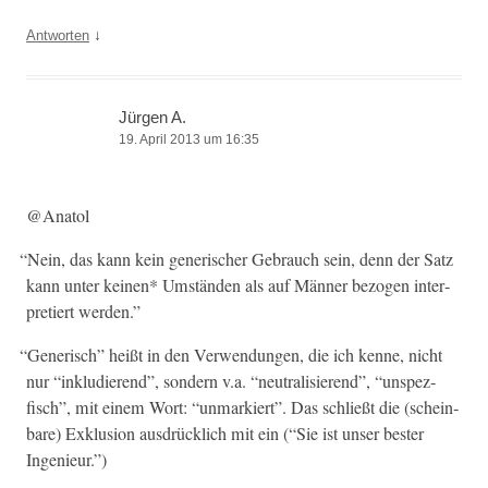
↓
Antworten
Jürgen A.
19. April 2013 um 16:35
@Anatol
“
Nein, das kann kein gener­isch­er Gebrauch sein, denn der Satz
kann unter keinen* Umstän­den als auf Män­ner bezo­gen inter­
pretiert werden.”
“
Gener­isch” heißt in den Ver­wen­dun­gen, die ich kenne, nicht
nur “inkludierend”, son­dern v.a. “neu­tral­isierend”, “unspez­
fisch”, mit einem Wort: “unmarkiert”. Das schließt die (schein­
bare) Exk­lu­sion aus­drück­lich mit ein (“Sie ist unser bester
Ingenieur.”)