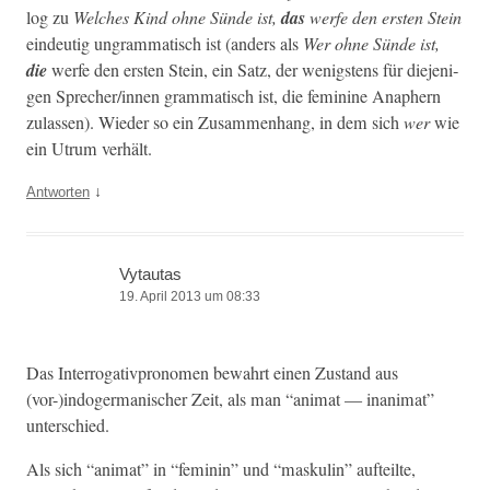
log zu
Welch­es Kind ohne Sünde ist,
das
werfe den ersten Stein
ein­deutig ungram­ma­tisch ist (anders als
Wer ohne Sünde ist,
die
werfe den ersten Stein, ein Satz, der wenig­stens für diejeni­
gen Sprecher/innen gram­ma­tisch ist, die fem­i­nine Ana­phern
zulassen). Wieder so ein Zusam­men­hang, in dem sich
wer
wie
ein Utrum verhält.
↓
Antworten
Vytautas
19. April 2013 um 08:33
Das Inter­rog­a­tivpronomen bewahrt einen Zus­tand aus
(vor-)indogermanischer Zeit, als man “ani­mat — inan­i­mat”
unterschied.
Als sich “ani­mat” in “fem­i­nin” und “maskulin” aufteilte,