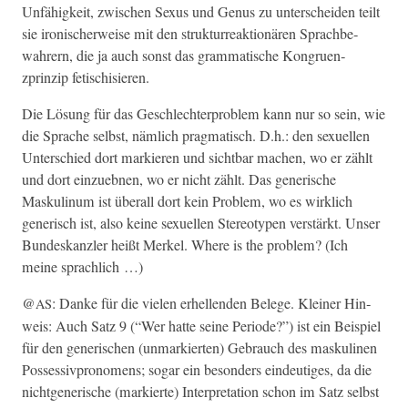
Unfähigkeit, zwis­chen Sexus und Genus zu unter­schei­den teilt
sie iro­nis­cher­weise mit den struk­tur­reak­tionären Sprach­be­
wahrern, die ja auch son­st das gram­ma­tis­che Kon­gruen­
zprinzip fetischisieren.
Die Lösung für das Geschlechter­prob­lem kann nur so sein, wie
die Sprache selb­st, näm­lich prag­ma­tisch. D.h.: den sex­uellen
Unter­schied dort markieren und sicht­bar machen, wo er zählt
und dort einzueb­nen, wo er nicht zählt. Das gener­ische
Maskulinum ist über­all dort kein Prob­lem, wo es wirk­lich
gener­isch ist, also keine sex­uellen Stereo­typen ver­stärkt. Unser
Bun­deskan­zler heißt Merkel. Where is the prob­lem? (Ich
meine sprachlich …)
@
: Danke für die vie­len erhel­len­den Belege. Klein­er Hin­
AS
weis: Auch Satz 9 (“Wer hat­te seine Peri­ode?”) ist ein Beispiel
für den gener­ischen (unmarkierten) Gebrauch des masku­li­nen
Pos­ses­sivpronomens; sog­ar ein beson­ders ein­deutiges, da die
nicht­gener­ische (markierte) Inter­pre­ta­tion schon im Satz selb­st