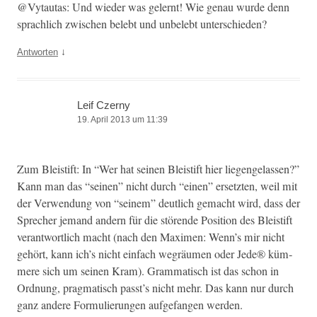
@Vytautas: Und wieder was gel­ernt! Wie genau wurde denn
sprach­lich zwis­chen belebt und unbelebt unterschieden?
↓
Antworten
Leif Czerny
19. April 2013 um 11:39
Zum Bleis­tift: In “Wer hat seinen Bleis­tift hier liegen­ge­lassen?”
Kann man das “seinen” nicht durch “einen” erset­zten, weil mit
der Ver­wen­dung von “seinem” deut­lich gemacht wird, dass der
Sprech­er jemand andern für die störende Posi­tion des Bleis­tift
ver­ant­wortlich macht (nach den Maxi­men: Wenn’s mir nicht
gehört, kann ich’s nicht ein­fach wegräu­men oder Jede® küm­
mere sich um seinen Kram). Gram­ma­tisch ist das schon in
Ord­nung, prag­ma­tisch passt’s nicht mehr. Das kann nur durch
ganz andere For­mulierun­gen aufge­fan­gen werden.