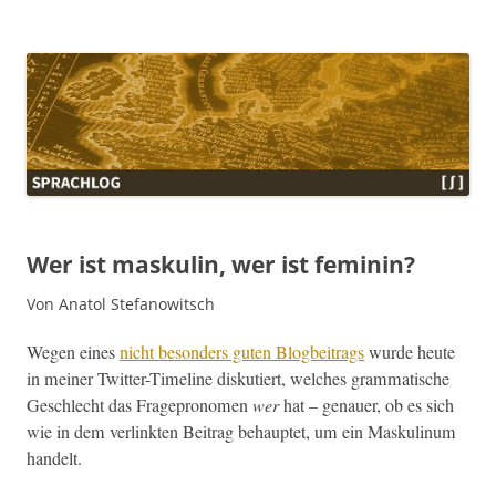
Sprachlog
Wer ist maskulin, wer ist feminin?
Von Anatol Stefanowitsch
Wegen eines
nicht beson­ders guten Blog­beitrags
wurde heute
in mein­er Twit­ter-Time­line disku­tiert, welch­es gram­ma­tis­che
Geschlecht das Frage­pronomen
wer
hat – genauer, ob es sich
wie in dem ver­link­ten Beitrag behauptet, um ein Maskulinum
handelt.