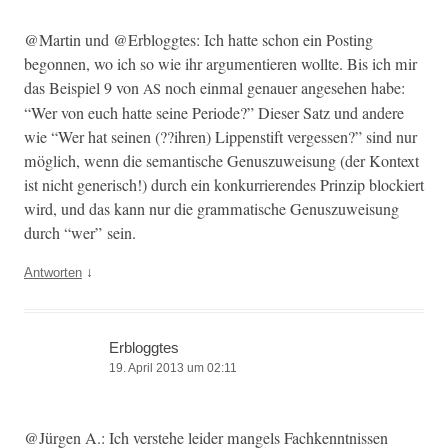
@Martin und @Erbloggtes: Ich hat­te schon ein Post­ing
begonnen, wo ich so wie ihr argu­men­tieren wollte. Bis ich mir
das Beispiel 9 von
noch ein­mal genauer ange­se­hen habe:
AS
“Wer von euch hat­te seine Peri­ode?” Dieser Satz und andere
wie “Wer hat seinen (??ihren) Lip­pen­s­tift vergessen?” sind nur
möglich, wenn die seman­tis­che Genuszuweisung (der Kon­text
ist nicht gener­isch!) durch ein konkur­ri­eren­des Prinzip block­iert
wird, und das kann nur die gram­ma­tis­che Genuszuweisung
durch “wer” sein.
↓
Antworten
Erbloggtes
19. April 2013 um 02:11
@Jürgen A.: Ich ver­ste­he lei­der man­gels Fachken­nt­nis­sen