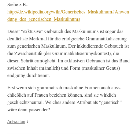
Siehe z.B.:
http://de.wikipedia.org/wiki/Generisches_Maskulinum#Anwen
dung_des_generischen_Maskulinums
Dieser “exk­lu­sive” Gebrauch des Maskulinums ist sog­ar das
deut­lich­ste Merk­mal für die erfol­gre­iche Gram­matikalisierung
zum gener­ischen Maskulinum. Der inkludierende Gebrauch ist
die Zwis­chen­stufe (der Gram­matikalisierungskon­text), die
diesen Schritt ermöglicht. Im exk­lu­siv­en Gebrauch ist das Band
zwis­chen Inhalt (männlich) und Form (masku­lin­er Genus)
endgültig durchtrennt.
Erst wenn sich gram­ma­tisch masku­line For­men auch auss­
chließlich auf Frauen beziehen kön­nen, sind sie wirk­lich
geschlecht­sneu­tral. Welch­es andere Attrib­ut als “gener­isch”
wäre denn passender?
↓
Antworten