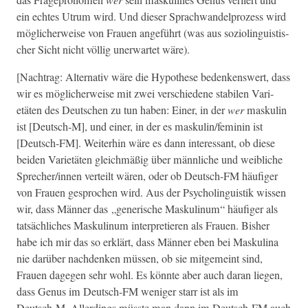
ein echt­es Utrum wird. Und dieser Sprach­wan­del­prozess wird
möglicher­weise von Frauen ange­führt (was aus sozi­olin­guis­tis­
ch­er Sicht nicht völ­lig uner­wartet wäre).
[Nach­trag: Alter­na­tiv wäre die Hypothese bedenkenswert, dass
wir es möglicher­weise mit zwei ver­schiedene sta­bilen Vari­
etäten des Deutschen zu tun haben: Ein­er, in der
wer
maskulin
ist [Deutsch‑M], und ein­er, in der es maskulin/feminin ist
[Deutsch-FM]. Weit­er­hin wäre es dann inter­es­sant, ob diese
bei­den Vari­etäten gle­ich­mäßig über männliche und weib­liche
Sprecher/innen verteilt wären, oder ob Deutsch-FM häu­figer
von Frauen gesprochen wird. Aus der Psy­cholin­guis­tik wis­sen
wir, dass Män­ner das „gener­ische Maskulinum“ häu­figer als
tat­säch­lich­es Maskulinum inter­pretieren als Frauen. Bish­er
habe ich mir das so erk­lärt, dass Män­ner eben bei Maskuli­na
nie darüber nach­denken müssen, ob sie mit­ge­meint sind,
Frauen dage­gen sehr wohl. Es kön­nte aber auch daran liegen,
dass Genus im Deutsch-FM weniger starr ist als im
Deutsch‑M. Allerd­ings müsste man dann im Deutsch-FM auch