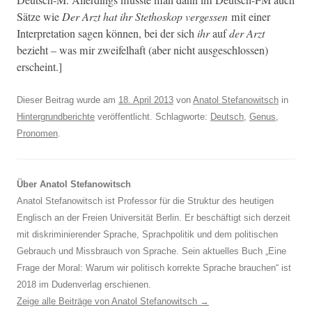
Sätze wie
Der Arzt hat ihr Stethoskop vergessen
mit ein­er
Inter­pre­ta­tion sagen kön­nen, bei der sich
ihr
auf
der Arzt
bezieht – was mir zweifel­haft (aber nicht aus­geschlossen)
erscheint.]
Dieser Beitrag wurde am
18. April 2013
von
Anatol Stefanowitsch
in
Hintergrundberichte
veröffentlicht. Schlagworte:
Deutsch
,
Genus
,
Pronomen
.
Über Anatol Stefanowitsch
Anatol Stefanowitsch ist Professor für die Struktur des heutigen
Englisch an der Freien Universität Berlin. Er beschäftigt sich derzeit
mit diskriminierender Sprache, Sprachpolitik und dem politischen
Gebrauch und Missbrauch von Sprache. Sein aktuelles Buch „Eine
Frage der Moral: Warum wir politisch korrekte Sprache brauchen“ ist
2018 im Dudenverlag erschienen.
Zeige alle Beiträge von Anatol Stefanowitsch
→