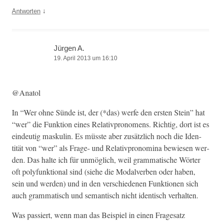
↓
Antworten
Jürgen A.
19. April 2013 um 16:10
@Anatol
In “Wer ohne Sünde ist, der (*das) werfe den ersten Stein” hat
“wer” die Funk­tion eines Rel­a­tivpronomens. Richtig, dort ist es
ein­deutig maskulin. Es müsste aber zusät­zlich noch die Iden­
tität von “wer” als Frage- und Rel­a­tivpronom­i­na bewiesen wer­
den. Das halte ich für unmöglich, weil gram­ma­tis­che Wörter
oft poly­funk­tion­al sind (siehe die Modalver­ben oder haben,
sein und wer­den) und in den ver­schiede­nen Funk­tio­nen sich
auch gram­ma­tisch und seman­tisch nicht iden­tisch verhalten.
Was passiert, wenn man das Beispiel in einen Frage­satz