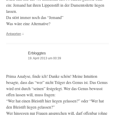
ein: Jemand hat ihren Lip­pen­s­tift in der Damen­toi­lette liegen
lassen.
Da stört immer noch das “Jemand”
Was wäre eine Alternative?
↓
Antworten
Erbloggtes
19. April 2013 um 00:39
Pri­ma Analyse, finde ich! Danke schön! Meine Intu­ition
besagte, dass das “wer” nicht Träger des Genus ist. Das Genus
wird erst durch “seinen” fest­gelegt. Wer das Genus bewusst
offen lassen will, muss fragen:
“Wer hat einen Bleis­tift hier liegen gelassen?” oder “Wer hat
den Bleis­tift liegen gelassen?”
Wer hinge­gen nur Frauen ansprechen will, darf offen­bar (ohne