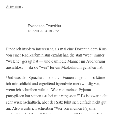
↓
Antworten
Evanesca Feuerblut
18. April 2013 um 22:23
Finde ich insofern inter­es­sant, als mal eine Dozentin dem Kurs
von ein­er Radikalfem­i­nistin erzählt hat, die statt “wer” immer
“welche” gesagt hat — und damit die Män­ner im Audi­to­ri­um
auss­chloss — da sie “wer” für ein Maskulinum gehal­ten hat.
Und was den Sprach­wan­del durch Frauen ange­ht — so käme
ich mir schlicht und ergreifend irgend­wie merk­würdig vor,
wenn ich schreiben würde “Wer von meinen Pyjama­
partygästen hat seinen
bei mir vergessen?” Es ist zwar nicht
BH
sehr wis­senschaftlich, aber der Satz fühlt sich ein­fach nicht gut
an. Also würde ich schreiben “Wer von meinen Pyjama­