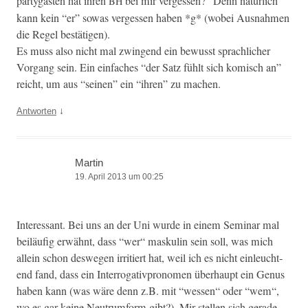
partygästen hat ihren
bei mir vergessen?” Denn natür­lich
BH
kann kein “er” sowas vergessen haben *g* (wobei Aus­nah­men
die Regel bestätigen).
Es muss also nicht mal zwin­gend ein bewusst sprach­lich­er
Vor­gang sein. Ein ein­fach­es “der Satz fühlt sich komisch an”
reicht, um aus “seinen” ein “ihren” zu machen.
↓
Antworten
Martin
19. April 2013 um 00:25
Inter­es­sant. Bei uns an der Uni wurde in einem Sem­i­nar mal
beiläu­fig erwäh­nt, dass “wer“ maskulin sein soll, was mich
allein schon deswe­gen irri­tiert hat, weil ich es nicht ein­leuch­t­
end fand, dass ein Inter­rog­a­tivpronomen über­haupt ein Genus
haben kann (was wäre denn z.B. mit “wessen“ oder “wem“,
wo es gar keine Neu­trum­form gibt?). Mir stellen sich ger­ade