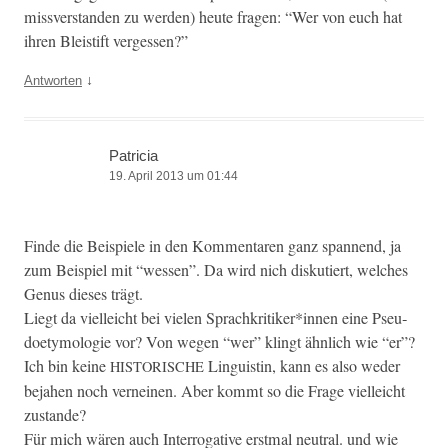
missver­standen zu wer­den) heute fra­gen: “Wer von euch hat
ihren Bleis­tift vergessen?”
↓
Antworten
Patricia
19. April 2013 um 01:44
Finde die Beispiele in den Kom­mentaren ganz span­nend, ja
zum Beispiel mit “wessen”. Da wird nich disku­tiert, welch­es
Genus dieses trägt.
Liegt da vielle­icht bei vie­len Sprachkritiker*innen eine Pseu­
doe­t­y­molo­gie vor? Von wegen “wer” klingt ähn­lich wie “er”?
Ich bin keine
Lin­guistin, kann es also wed­er
HISTORISCHE
beja­hen noch verneinen. Aber kommt so die Frage vielle­icht
zustande?
Für mich wären auch Inter­rog­a­tive erst­mal neu­tral. und wie