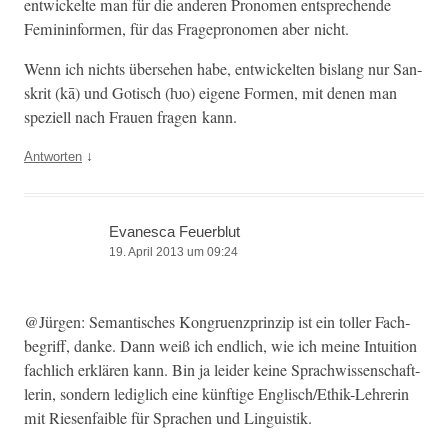
entwick­elte man für die anderen Pronomen entsprechende
Fem­i­nin­for­men, für das Frage­pronomen aber nicht.
Wenn ich nichts überse­hen habe, entwick­el­ten bis­lang nur San­
skrit (kā) und Gotisch (ƕo) eigene For­men, mit denen man
speziell nach Frauen fra­gen kann.
↓
Antworten
Evanesca Feuerblut
19. April 2013 um 09:24
@Jürgen: Seman­tis­ches Kon­gruen­zprinzip ist ein toller Fach­
be­griff, danke. Dann weiß ich endlich, wie ich meine Intu­ition
fach­lich erk­lären kann. Bin ja lei­der keine Sprach­wis­senschaft­
lerin, son­dern lediglich eine kün­ftige Englis­ch/Ethik-Lehrerin
mit Riesen­faible für Sprachen und Linguistik.