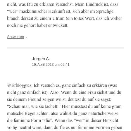
nicht, was Du zu erk­lären ver­suchst. Mein Ein­druck ist, dass
“wer” maskulin­is­ch­er Herkun­ft ist, sich aber im Sprachge­
brauch derzeit zu einem Utrum (ein tolles Wort, das ich vorher
noch nie gehört habe) entwickelt.
↓
Antworten
Jürgen A.
19. April 2013 um 02:41
@Erbloggtes: Ich ver­such es, ganz ein­fach zu erk­lären (was
nicht ganz ein­fach ist). Also: Wenn du eine Frau siehst und du
sie deinem Fre­und zeigen willst, deutest du auf sie sagst:
“Schau mal, wie sie lächelt!” Hier musstest du auf keine gram­
ma­tis­che Regel acht­en, also wählst du ganz natür­licher­weise
die fem­i­nine Form “die”. Wenn das “wer” in dieser Hin­sicht
völ­lig neu­tral wäre, dann dürfte es nur fem­i­nine For­men geben