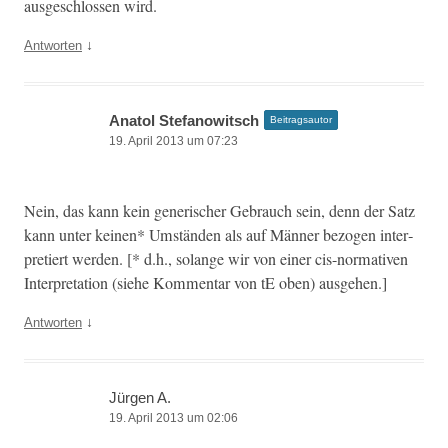
aus­geschlossen wird.
↓
Antworten
Anatol Stefanowitsch
Beitragsautor
19. April 2013 um 07:23
Nein, das kann kein gener­isch­er Gebrauch sein, denn der Satz
kann unter keinen* Umstän­den als auf Män­ner bezo­gen inter­
pretiert wer­den. [* d.h., solange wir von ein­er cis-nor­ma­tiv­en
Inter­pre­ta­tion (siehe Kom­men­tar von tE oben) ausgehen.]
↓
Antworten
Jürgen A.
19. April 2013 um 02:06