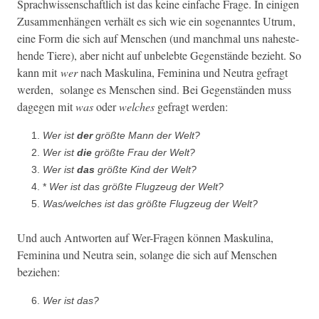
Sprach­wis­senschaftlich ist das keine ein­fache Frage. In eini­gen
Zusam­men­hän­gen ver­hält es sich wie ein soge­nan­ntes Utrum,
eine Form die sich auf Men­schen (und manch­mal uns nah­este­
hende Tiere), aber nicht auf unbelebte Gegen­stände bezieht. So
kann mit
wer
nach Maskuli­na, Fem­i­ni­na und Neu­tra gefragt
wer­den, solange es Men­schen sind. Bei Gegen­stän­den muss
dage­gen mit
was
oder
welch­es
gefragt werden:
Wer ist
der
größte Mann der Welt?
Wer ist
die
größte Frau der Welt?
Wer ist
das
größte Kind der Welt?
*
Wer ist das größte Flugzeug der Welt?
Was/welches ist das größte Flugzeug der Welt?
Und auch Antworten auf Wer-Fra­gen kön­nen Maskuli­na,
Fem­i­ni­na und Neu­tra sein, solange die sich auf Men­schen
beziehen:
Wer ist das?