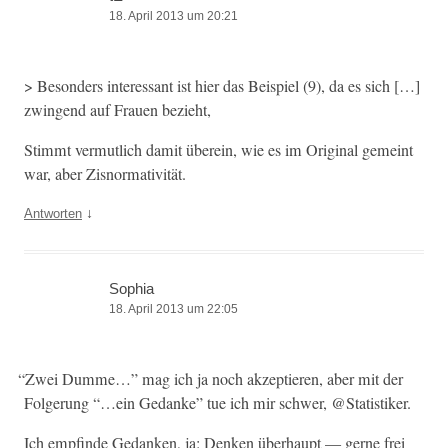
18. April 2013 um 20:21
> Beson­ders inter­es­sant ist hier das Beispiel (9), da es sich […]
zwin­gend auf Frauen bezieht,
Stimmt ver­mut­lich damit übere­in, wie es im Orig­i­nal gemeint
war, aber Zisnormativität.
↓
Antworten
Sophia
18. April 2013 um 22:05
“
Zwei Dumme…” mag ich ja noch akzep­tieren, aber mit der
Fol­gerung “…ein Gedanke” tue ich mir schw­er, @Statistiker.
Ich empfinde Gedanken, ja: Denken über­haupt — gerne frei