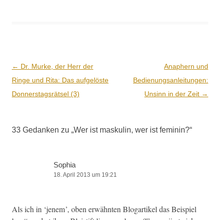
Beitrags-
←
Dr. Murke, der Herr der
Anaphern und
Navigation
Ringe und Rita: Das aufgelöste
Bedienungsanleitungen:
Donnerstagsrätsel (3)
Unsinn in der Zeit
→
33 Gedanken zu „
Wer ist maskulin, wer ist feminin?
“
Sophia
18. April 2013 um 19:21
Als ich in ‘jen­em’, oben erwäh­n­ten Blog­a­r­tikel das Beispiel