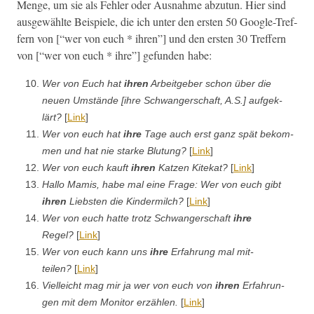
Menge, um sie als Fehler oder Aus­nahme abzu­tun. Hier sind
aus­gewählte Beispiele, die ich unter den ersten 50 Google-Tre­f­
fern von [“wer von euch * ihren”] und den ersten 30 Tre­f­fern
von [“wer von euch * ihre”] gefun­den habe:
Wer von Euch hat
ihren
Arbeit­ge­ber schon über die
neuen Umstände [ihre Schwanger­schaft, A.S.] aufgek­
lärt?
[
Link
]
Wer von euch hat
ihre
Tage auch erst ganz spät bekom­
men und hat nie starke Blu­tung?
[
Link
]
Wer von euch kauft
ihren
Katzen Kitekat?
[
Link
]
Hal­lo Mamis, habe mal eine Frage: Wer von euch gibt
ihren
Lieb­sten die Kin­der­milch?
[
Link
]
Wer von euch hat­te trotz Schwanger­schaft
ihre
Regel?
[
Link
]
Wer von euch kann uns
ihre
Erfahrung mal mit­
teilen?
[
Link
]
Vielle­icht mag mir ja wer von euch von
ihren
Erfahrun­
gen mit dem Mon­i­tor erzählen.
[
Link
]