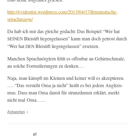
http://evidentist.wordpress.com/2013/04/17/feministische-
sprachmagie/
Da hab ich mir das gle­iche gedacht: Das Beispiel “Wer hat
Bleis­tift liegen­ge­lassen” kann man doch get­rost durch
SEINEN
“Wer hat
Bleis­tift liegen­ge­lassen” ersetzen.
DEN
Manchen Sprach­nör­glern fehlt es offen­bar an Gehirn­schmalz,
an solche For­mulierun­gen zu denken.…
Naja, man kämpft im Kleinen und kein­er will es akzep­tieren.
…. “Das ver­ste­ht Oma ja nicht” heißt es bei jedem Anglizis­
mus. Dass man Oma damit für strun­z­dumm erk­lärt, merkt
nicht mal Oma.…..
↓
Antworten
tE