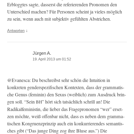
Erblog­gtes sagte, dasserst die referieren­den Pronomen den
Unter­schied machen? Für Per­so­n­en scheint ja vieles möglich
zu sein, wenn auch mit sub­jek­tiv gefühlten Abstrichen.
↓
Antworten
Jürgen A.
19. April 2013 um 01:52
@Evanesca: Du beschreib­st sehr schön die Intu­ition in
konkreten gen­der­spez­i­fis­chen Kon­tex­ten, dass der gram­ma­tis­
che Genus (fem­i­nin) den Sexus (weib­lich) zum Aus­druck brin­
gen soll. “Sein
” hört sich tat­säch­lich schrill an! Die
BH
Radikalfem­i­nistin, die lieber das Frage­pronomen “wer” erset­
zen möchte, weiß offen­bar nicht, dass es neben dem gram­ma­
tis­chen Kon­gruen­zprinzip auch ein konkur­ri­eren­des seman­tis­
ches gibt (“Das junge Ding zog ihre Bluse aus.”) Die