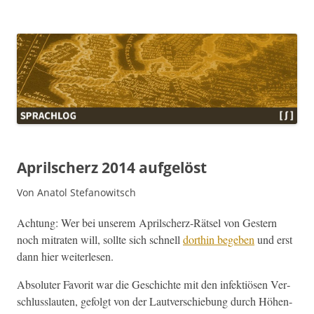
Sprachlog
Aprilscherz 2014 aufgelöst
Von Anatol Stefanowitsch
Achtung: Wer bei unserem Aprilscherz-Rät­sel von Gestern
noch mitrat­en will, sollte sich schnell
dor­thin begeben
und erst
dann hier weiterlesen.
Absoluter Favorit war die Geschichte mit den infek­tiösen Ver­
schlus­slaut­en, gefol­gt von der Lautver­schiebung durch Höhen­