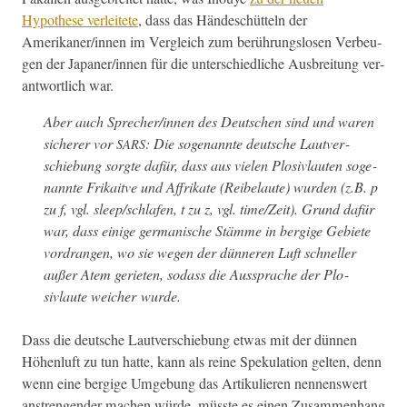
Hypothese ver­leit­ete
, dass das Hän­de­schüt­teln der
Amerikaner/innen im Ver­gle­ich zum berührungslosen Ver­beu­
gen der Japaner/innen für die unter­schiedliche Aus­bre­itung ver­
ant­wortlich war.
Aber auch Sprecher/innen des Deutschen sind und waren
sicher­er vor
: Die soge­nan­nte deutsche Lautver­
SARS
schiebung sorgte dafür, dass aus vie­len Plo­sivlaut­en soge­
nan­nte Frikaitve und Affrikate (Reibelaute) wur­den (z.B. p
zu f, vgl. sleep/schlafen, t zu z, vgl. time/Zeit). Grund dafür
war, dass einige ger­man­is­che Stämme in bergige Gebi­ete
vor­drangen, wo sie wegen der dün­neren Luft schneller
außer Atem geri­eten, sodass die Aussprache der Plo­
sivlaute weich­er wurde.
Dass die deutsche Lautver­schiebung etwas mit der dün­nen
Höhen­luft zu tun hat­te, kann als reine Speku­la­tion gel­ten, denn
wenn eine bergige Umge­bung das Artikulieren nen­nenswert
anstren­gen­der machen würde, müsste es einen Zusam­men­hang