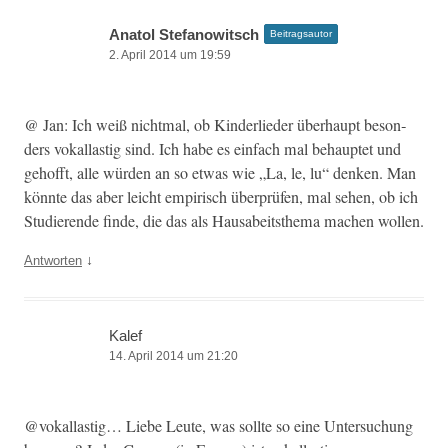
Anatol Stefanowitsch
Beitragsautor
2. April 2014 um 19:59
@ Jan: Ich weiß nicht­mal, ob Kinder­lieder über­haupt beson­
ders vokallastig sind. Ich habe es ein­fach mal behauptet und
gehofft, alle wür­den an so etwas wie „La, le, lu“ denken. Man
kön­nte das aber leicht empirisch über­prüfen, mal sehen, ob ich
Studierende finde, die das als Haus­abeit­s­the­ma machen wollen.
↓
Antworten
Kalef
14. April 2014 um 21:20
@vokallastig… Liebe Leute, was sollte so eine Unter­suchung