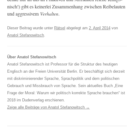
nisch!) gibt es kein­er­lei Zusam­men­hang zwis­chen Reibelaut­en
und aggres­sivem
Ver­hal­ten
.
Dieser Beitrag wurde unter
Rätsel
abgelegt am
2. April 2014
von
Anatol Stefanowitsch
.
Über Anatol Stefanowitsch
Anatol Stefanowitsch ist Professor für die Struktur des heutigen
Englisch an der Freien Universität Berlin. Er beschäftigt sich derzeit
mit diskriminierender Sprache, Sprachpolitik und dem politischen
Gebrauch und Missbrauch von Sprache. Sein aktuelles Buch „Eine
Frage der Moral: Warum wir politisch korrekte Sprache brauchen“ ist
2018 im Dudenverlag erschienen.
Zeige alle Beiträge von Anatol Stefanowitsch
→