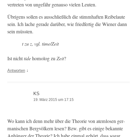
vertreten von unge­fähr genau­so vie­len Leuten.
Übri­gens sollen es auss­chließlich die stimmhaften Reibelaute
sein. Ich lache ger­ade darüber, wie fried­fer­tig die Wiener dann
sein müssten.
t zu z, vgl. time/Zeit
Ist nicht
tide
homolog zu
Zeit
?
↓
Antworten
KS
19. März 2015 um 17:15
Wo kann ich denn mehr über die The­o­rie von atem­losen ger­
man­is­chen Bergvölk­ern lesen? Bzw. gibt es einige bekan­nte
Anhänger der The­o­rie? Ich habe ein­mal gehört, dass sog­ar