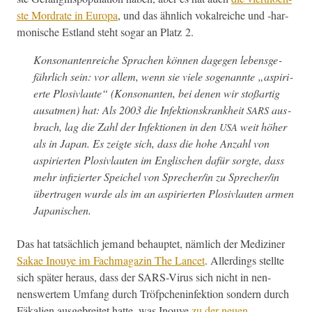
ste Mor­drate in Europa
, und das ähn­lich vokalre­iche und ‑har­
monis­che Est­land ste­ht sog­ar an Platz 2.
Kon­so­nan­ten­re­iche Sprachen kön­nen dage­gen lebens­ge­
fährlich sein: vor allem, wenn sie viele soge­nan­nte „aspiri­
erte Plo­sivlaute“ (Kon­so­nan­ten, bei denen wir stoßar­tig
ausat­men) hat: Als 2003 die Infek­tion­skrankheit
aus­
SARS
brach, lag die Zahl der Infek­tio­nen in den
weit höher
USA
als in Japan. Es zeigte sich, dass die hohe Anzahl von
aspiri­erten Plo­sivlaut­en im Englis­chen dafür sorgte, dass
mehr infiziert­er Spe­ichel von Sprecher/in zu Sprecher/in
über­tra­gen wurde als im an aspiri­erten Plo­sivlaut­en armen
Japanischen.
Das hat tat­säch­lich jemand behauptet, näm­lich der Medi­zin­er
Sakae Inouye im Fach­magazin The Lancet
. Allerd­ings stellte
sich später her­aus, dass der SARS-Virus sich nicht in nen­
nenswertem Umfang durch Tröf­pchen­in­fek­tion son­dern durch
Fäkalien aus­ge­bre­it­et hat­te, was Inouye
zu der neuen