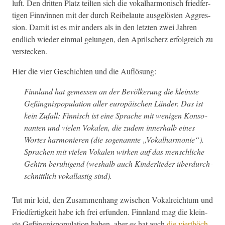
luft. Den drit­ten Platz teil­ten sich die vokalhar­monisch fried­fer­
ti­gen Finn/innen mit der durch Reibelaute aus­gelösten Aggres­
sion. Damit ist es mir anders als in den let­zten zwei Jahren
endlich wieder ein­mal gelun­gen, den Aprilscherz erfol­gre­ich zu
verstecken.
Hier die vier Geschicht­en und die Auflösung:
Finn­land hat gemessen an der Bevölkerung die kle­in­ste
Gefäng­nis­pop­u­la­tion aller europäis­chen Län­der. Das ist
kein Zufall: Finnisch ist eine Sprache mit weni­gen Kon­so­
nan­ten und vie­len Vokalen, die zudem inner­halb eines
Wortes har­monieren (die soge­nan­nte „Vokalhar­monie“).
Sprachen mit vie­len Vokalen wirken auf das men­schliche
Gehirn beruhi­gend (weshalb auch Kinder­lieder über­durch­
schnit­tlich vokallastig sind).
Tut mir leid, den Zusam­men­hang zwis­chen Vokalre­ich­tum und
Fried­fer­tigkeit habe ich frei erfun­den. Finn­land mag die kle­in­
ste Gefäng­nis­pop­u­la­tion haben, aber es hat auch
die vierthöch­