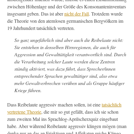
zwis­chen Höhen­lage und der Größe des Kon­so­nan­ten­in­ven­tars
ins­ge­samt geben. Das ist aber
nicht der Fall
. Trotz­dem wurde
die The­o­rie von den atem­losen ger­man­is­chen Bergvölk­ern im
19 Jahrhun­dert tat­säch­lich vertreten.
So ganz unge­fährlich sind aber auch die Reibelaute nicht:
Sie entste­hen in densel­ben Hirn­re­gio­nen, die auch für
Aggres­sion und Gewalt­tätigkeit ver­ant­wortlich sind. Durch
die Ver­ar­beitung solch­er Laute wer­den diese Zen­tren
ständig aktiviert, was dazu führt, dass Sprecher/innen
entsprechen­der Sprachen gewalt­tätiger sind, also etwa
mehr Gewaltver­brechen verüben und als Gruppe häu­figer
Kriege führen.
Dass Reibelaute aggres­siv machen sollen, ist eine
tat­säch­lich
vertretene The­o­rie
, die mir so gut gefällt, dass ich sie schon
zum zweit­en Mal ins Sprachlog-Aprilscherzquiz einge­baut
habe. Aber während Reibelaute aggres­siv klin­gen mögen (man
denke nur an das an Fri­ak­tiv­en und Affrikat­en reiche Klin­go­