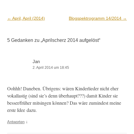
Beitrags-
←
April, April (2014)
Blogspektrogramm 14/2014
→
Navigation
5 Gedanken zu „
Aprilscherz 2014 aufgelöst
“
Jan
2. April 2014 um 18:45
Oohhh! Daneben. Übri­gens: wären Kinder­lieder nicht eher
vokallastig (sind sie’s denn über­haupt???) damit Kinder sie
besser/früher mitsin­gen kön­nen? Das wäre zumin­d­est meine
erste Idee dazu.
↓
Antworten