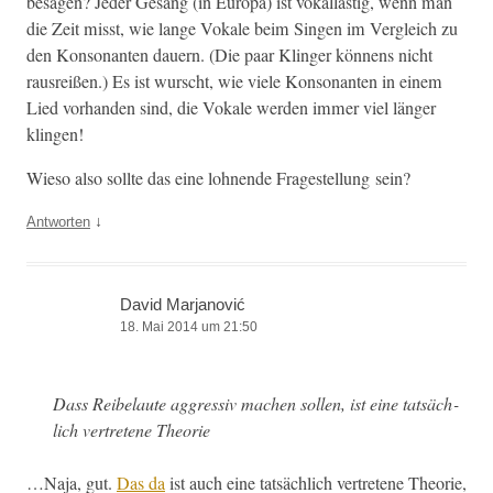
besagen? Jed­er Gesang (in Europa) ist vokallastig, wenn man
die Zeit misst, wie lange Vokale beim Sin­gen im Ver­gle­ich zu
den Kon­so­nan­ten dauern. (Die paar Klinger kön­nens nicht
raus­reißen.) Es ist wurscht, wie viele Kon­so­nan­ten in einem
Lied vorhan­den sind, die Vokale wer­den immer viel länger
klingen!
Wieso also sollte das eine lohnende Fragestel­lung sein?
↓
Antworten
David Marjanović
18. Mai 2014 um 21:50
Dass Reibelaute aggres­siv machen sollen, ist eine tat­säch­
lich vertretene Theorie
…Naja, gut.
Das da
ist auch eine tat­säch­lich vertretene The­o­rie,