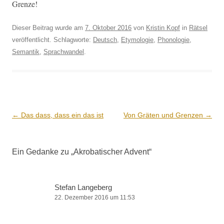
Grenze!
Dieser Beitrag wurde am
7. Oktober 2016
von
Kristin Kopf
in
Rätsel
veröffentlicht. Schlagworte:
Deutsch
,
Etymologie
,
Phonologie
,
Semantik
,
Sprachwandel
.
Beitrags-
←
Das dass, dass ein das ist
Von Gräten und Grenzen
→
Navigation
Ein Gedanke zu „
Akrobatischer Advent
“
Stefan Langeberg
22. Dezember 2016 um 11:53