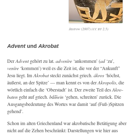
Jas­trow (2007) (
2.5)
CC
BY
Advent
und
Akrobat
Der
Advent
gehört zu lat.
advenīre
‘ankom­men’ (
ad
‘zu’,
ven
ī
re
‘kom­men’) weil es die Zeit ist, die vor der “Ankun­ft”
Jesu liegt. Im
Akro­bat
steckt zunächst griech.
ákros
‘höchst,
äußerst, an der Spitze’ — man ken­nt es von der
Akropo­lis
, die
wörtlich ein­fach die ‘Ober­stadt’ ist. Der zweite Teil des
Akro­
bat­en
geht auf griech.
bá͞inein
‘gehen, schre­it­en’ zurück. Die
Aus­gangs­be­deu­tung des Wortes war damit ‘auf (Fuß-)Spitzen
gehend’.
Schon im alten Griechen­land war akro­batis­che Betä­ti­gung aber
nicht auf die Zehen beschränkt:
Darstel­lun­gen wie hier aus