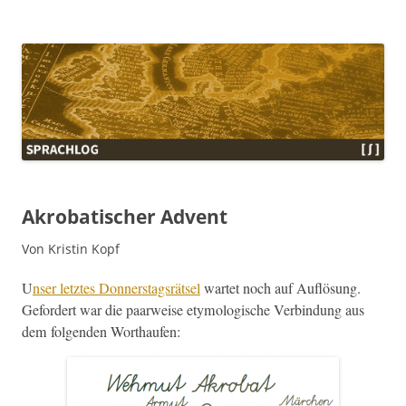
Sprachlog
Akrobatischer Advent
Von Kristin Kopf
U
nser let­ztes Don­ner­stagsrät­sel
wartet noch auf Auflö­sung.
Gefordert war die paar­weise ety­mol­o­gis­che Verbindung aus
dem fol­gen­den Worthaufen: