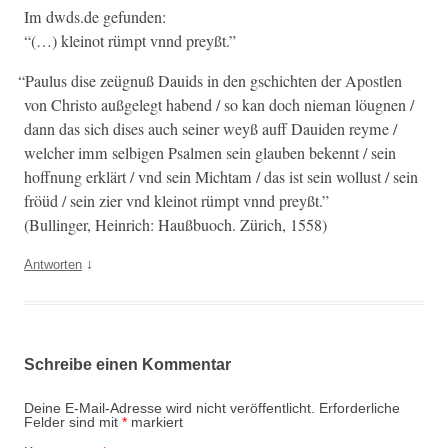
Im dwds.de gefunden:
“(…) kleinot rümpt vnnd preyßt.”
“
Paulus dise zeügnuß Dauids in den gschicht­en der Apos­tlen
von Chris­to außgelegt habend / so kan doch nie­man löug­nen /
dann das sich dis­es auch sein­er weyß auff Dauiden reyme /
welch­er imm sel­bi­gen Psalmen sein glauben beken­nt / sein
hoff­nung erk­lärt / vnd sein Mich­tam / das ist sein wol­lust / sein
fröüd / sein zier vnd kleinot rümpt vnnd preyßt.”
(Bullinger, Hein­rich: Haußbuoch. Zürich, 1558)
↓
Antworten
Schreibe einen Kommentar
Deine E-Mail-Adresse wird nicht veröffentlicht.
Erforderliche
Felder sind mit
*
markiert