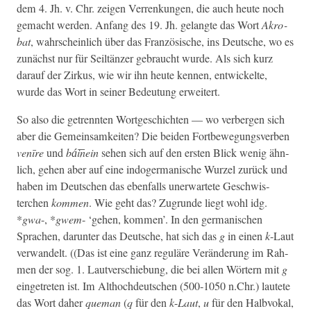
dem 4. Jh. v. Chr. zeigen Ver­renkun­gen, die auch heute noch
gemacht wer­den. Anfang des 19. Jh. gelangte das Wort
Akro­
bat
, wahrschein­lich über das Franzö­sis­che, ins Deutsche, wo es
zunächst nur für Seiltänz­er gebraucht wurde. Als sich kurz
darauf der Zirkus, wie wir ihn heute ken­nen, entwick­elte,
wurde das Wort in sein­er Bedeu­tung erweitert.
So also die getren­nten Wort­geschicht­en — wo ver­ber­gen sich
aber die Gemein­samkeit­en? Die bei­den Fort­be­we­gungsver­ben
ven
ī
re
und
bá͞inein
sehen sich auf den ersten Blick wenig ähn­
lich, gehen aber auf eine indoger­man­is­che Wurzel zurück und
haben im Deutschen das eben­falls uner­wartete Geschwis­
terchen
kom­men
. Wie geht das? Zugrunde liegt wohl idg.
*
gwa
-
,
*
gwem
- ‘gehen, kom­men’. In den ger­man­is­chen
Sprachen, darunter das Deutsche, hat sich das
g
in einen
k
-Laut
ver­wan­delt. ((Das ist eine ganz reg­uläre Verän­derung im Rah­
men der sog. 1. Lautver­schiebung, die bei allen Wörtern mit
g
einge­treten ist. Im Althochdeutschen (500‑1050 n.Chr.) lautete
das Wort daher
que­man
(
q
für den
k
-
Laut
,
u
für den Hal­b­vokal,