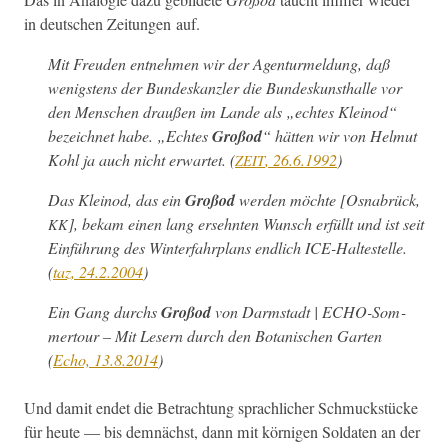
in deutschen Zeitun­gen auf.
Mit Freuden ent­nehmen wir der Agen­turmel­dung, daß
wenig­stens der Bun­deskan­zler die Bun­deskun­sthalle vor
den Men­schen draußen im Lande als „echt­es Klein­od“
beze­ich­net habe. „Echt­es
Großod
“ hät­ten wir von Hel­mut
Kohl ja auch nicht erwartet. (
, 26.6.1992
)
ZEIT
Das Klein­od, das ein
Großod
wer­den möchte [Osnabrück,
], bekam einen lang ersehn­ten Wun­sch erfüllt und ist seit
KK
Ein­führung des Win­ter­fahrplans endlich ICE-Hal­testelle.
(
taz, 24.2.2004
)
Ein Gang durchs
Großod
von Darm­stadt | ECHO-Som­
mer­tour – Mit Lesern durch den Botanis­chen Garten
(
Echo, 13.8.2014
)
Und damit endet die Betra­ch­tung sprach­lich­er Schmuck­stücke
für heute — bis dem­nächst, dann mit körni­gen Sol­dat­en an der