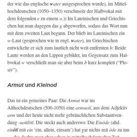
der wie das englis­che
w
ater
aus­ge­sprochen wurde), im Mit­tel­
hochdeutschen (1050–1350) ver­schmolz der Hal­b­vokal mit
dem fol­gen­den
e
zu einem
o
.)) Im Lateinis­chen und Griechis­
chen hat man dage­gen das
g
abge­wor­fen, sodass das Wort nun
mit dem zweit­en Laut begann. Der blieb im Lateinis­chen ein
w
-Laut (gesprochen wie in engl.
w
ater
), im Griechis­chen
entwick­elte er sich zum laut­lich nicht weit ent­fer­n­ten
b
: Bei­de
Laute wer­den an den Lip­pen gebildet, im Gegen­satz zum Hal­
b­vokal
w
ver­schließt man sie aber beim
b
kurz kom­plett (“Plo­
siv”).
Armut
und
Kleinod
Das ist ein gemeines Paar: Die
Armut
war im
Althochdeutschen (500‑1050) eine
armuotī
, aus dem Adjek­tiv
arm
und der heute nicht mehr gebräuch­lichen Sub­stan­tiven­
dung -
uotī/ōtī
. Die steckt auch ander­swo: Die
Einöde
(ahd.
ein
ōtī
mit
ein
‘ein, allein, ein­sam’) hat gar nichts mit
öde
zu tun
— das dachte man aber schon in mit­tel­hochdeutsch­er Zeit