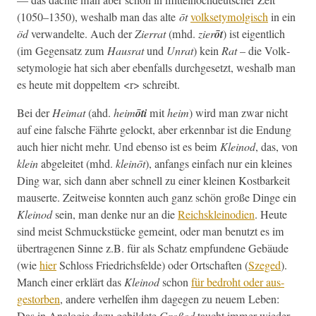
(1050–1350), weshalb man das alte
ōt
volk­se­t­y­mol­gisch
in ein
öd
ver­wan­delte. Auch der
Zier­rat
(mhd.
zier
ōt
) ist eigentlich
(im Gegen­satz zum
Haus­rat
und
Unrat
) kein
Rat
– die Volk­
se­t­y­molo­gie hat sich aber eben­falls durchge­set­zt, weshalb man
es heute mit dop­pel­tem <r> schreibt.
Bei der
Heimat
(ahd.
heim
ōti
mit
heim
) wird man zwar nicht
auf eine falsche Fährte gelockt, aber erkennbar ist die Endung
auch hier nicht mehr. Und eben­so ist es beim
Klein­od
, das, von
klein
abgeleit­et (mhd.
kleinōt
), anfangs ein­fach nur ein kleines
Ding war, sich dann aber schnell zu ein­er kleinen Kost­barkeit
mauserte. Zeitweise kon­nten auch ganz schön große Dinge ein
Klein­od
sein, man denke nur an die
Reich­sklein­o­di­en
. Heute
sind meist Schmuck­stücke gemeint, oder man benutzt es im
über­tra­ge­nen Sinne z.B. für als Schatz emp­fun­dene Gebäude
(wie
hier
Schloss Friedrichs­felde) oder Ortschaften (
Szeged
).
Manch ein­er erk­lärt das
Klein­od
schon
für bedro­ht oder aus­
gestor­ben
, andere ver­helfen ihm dage­gen zu neuem Leben:
Das in Analo­gie dazu gebildete
Großod
taucht immer wieder