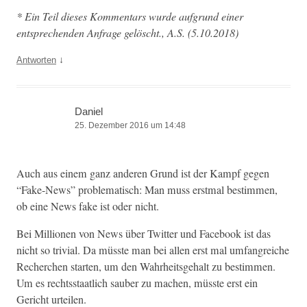
* Ein Teil dieses Kom­men­tars wurde auf­grund ein­er
entsprechen­den Anfrage gelöscht., A.S. (5.10.2018)
↓
Antworten
Daniel
25. Dezember 2016 um 14:48
Auch aus einem ganz anderen Grund ist der Kampf gegen
“Fake-News” prob­lema­tisch: Man muss erst­mal bes­tim­men,
ob eine News fake ist oder nicht.
Bei Mil­lio­nen von News über Twit­ter und Face­book ist das
nicht so triv­ial. Da müsste man bei allen erst mal umfan­gre­iche
Recherchen starten, um den Wahrheits­ge­halt zu bes­tim­men.
Um es rechtsstaatlich sauber zu machen, müsste erst ein
Gericht urteilen.