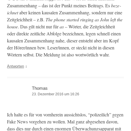
Zusam­men­hang – das ist der Punkt meines Beitrags. Es
beze­
ich­net
aber keinen kausalen Zusam­men­hang, son­dern nur eine
Zeit­gle­ich­heit – z.B.
The phone start­ed ring­ing as John left the
house
. Das gilt nicht nur für
as
– Wörter, die Zeit­gle­ich­heit
oder direk­te zeitliche Abfolge beze­ich­nen, leg­en schnell einen
kausalen Zusam­men­hang nahe, dieser entste­ht aber im Kopf
der Hörer/innen bzw. Leser/innen, er steckt nicht in diesen
Wörtern selb­st. Die Mel­dung ist also wortwörtlich wahr.
↓
Antworten
Thomas
23. Dezember 2016 um 16:26
Ich halte es für von vorn­here­in aus­sicht­s­los, “polizeilich” gegen
Fake News vorge­hen zu wollen. Mal ganz abge­se­hen davon,
dass dies nur durch einen enor­men Überwachungsap­pa­rat mit