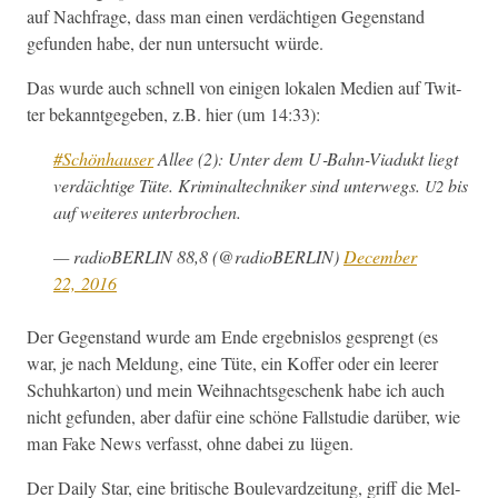
auf Nach­frage, dass man einen verdächti­gen Gegen­stand
gefun­den habe, der nun unter­sucht würde.
Das wurde auch schnell von eini­gen lokalen Medi­en auf Twit­
ter bekan­nt­gegeben, z.B. hier (um 14:33):
#Schön­hauser
Allee (2): Unter dem U‑Bahn-Viadukt liegt
verdächtige Tüte. Krim­inal­tech­niker sind unter­wegs.
bis
U2
auf weit­eres unterbrochen.
— radioBER­LIN 88,8 (@radioBERLIN)
Decem­ber
22, 2016
Der Gegen­stand wurde am Ende ergeb­nis­los gesprengt (es
war, je nach Mel­dung, eine Tüte, ein Kof­fer oder ein leer­er
Schuhkar­ton) und mein Wei­h­nachts­geschenk habe ich auch
nicht gefun­den, aber dafür eine schöne Fall­studie darüber, wie
man Fake News ver­fasst, ohne dabei zu lügen.
Der Dai­ly Star, eine britis­che Boule­vardzeitung, griff die Mel­