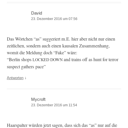
David
23. Dezember 2016 um 07:56
Das Wörtchen “as” sug­geriert m.E. hier aber nicht nur einen
zeitlichen, son­dern auch einen kausalen Zusam­men­hang,
wom­it die Mel­dung doch “Fake” wäre:
“Berlin shops
and trains off as hunt for ter­ror
LOCKED
DOWN
sus­pect gath­ers pace”
↓
Antworten
Mycroft
23. Dezember 2016 um 11:54
Haarspal­ter wür­den jet­zt sagen, dass sich das “as” nur auf die