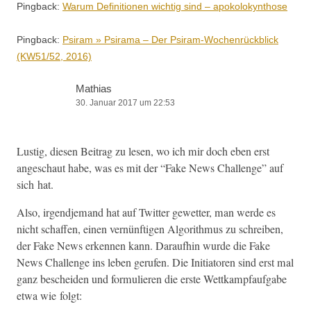
Pingback:
Warum Definitionen wichtig sind – apokolokynthose
Pingback:
Psiram » Psirama – Der Psiram-Wochenrückblick
(KW51/52, 2016)
Mathias
30. Januar 2017 um 22:53
Lustig, diesen Beitrag zu lesen, wo ich mir doch eben erst
angeschaut habe, was es mit der “Fake News Chal­lenge” auf
sich hat.
Also, irgend­je­mand hat auf Twit­ter gewet­ter, man werde es
nicht schaf­fen, einen vernün­fti­gen Algo­rith­mus zu schreiben,
der Fake News erken­nen kann. Daraufhin wurde die Fake
News Chal­lenge ins leben gerufen. Die Ini­tia­toren sind erst mal
ganz beschei­den und for­mulieren die erste Wet­tkamp­fauf­gabe
etwa wie folgt: