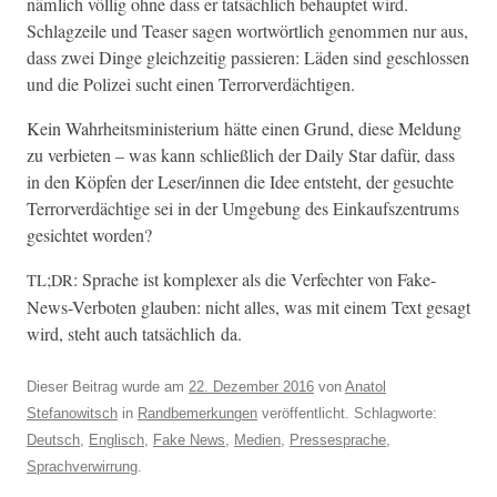
näm­lich völ­lig ohne dass er tat­säch­lich behauptet wird.
Schlagzeile und Teas­er sagen wortwörtlich genom­men nur aus,
dass zwei Dinge gle­ichzeit­ig passieren: Läden sind geschlossen
und die Polizei sucht einen Terrorverdächtigen.
Kein Wahrheitsmin­is­teri­um hätte einen Grund, diese Mel­dung
zu ver­bi­eten – was kann schließlich der Dai­ly Star dafür, dass
in den Köpfen der Leser/innen die Idee entste­ht, der gesuchte
Ter­rorverdächtige sei in der Umge­bung des Einkauf­szen­trums
gesichtet worden?
;
: Sprache ist kom­plex­er als die Ver­fechter von Fake-
TL
DR
News-Ver­boten glauben: nicht alles, was mit einem Text gesagt
wird, ste­ht auch tat­säch­lich da.
Dieser Beitrag wurde am
22. Dezember 2016
von
Anatol
Stefanowitsch
in
Randbemerkungen
veröffentlicht. Schlagworte:
Deutsch
,
Englisch
,
Fake News
,
Medien
,
Pressesprache
,
Sprachverwirrung
.