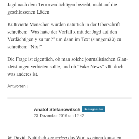
Jagd nach dem Ter­rorverdächti­gen bezieht, nicht auf die
geschlosse­nen Läden.
Kul­tivierte Men­schen wür­den natür­lich in der Über­schrift
schreiben: “Was hat­te der Vor­fall x mit der Jagd auf den
Verdächti­gen y zu tun?” um dann im Text (sin­ngemäß) zu
schreiben: “Nix!”
Die Frage ist eigentlich, ob man solche jour­nal­is­tis­chen Glan­
zleis­tun­gen ver­bi­eten sollte, und ob “Fake-News” vllt. doch
was anderes ist.
↓
Antworten
Anatol Stefanowitsch
Beitragsautor
23. Dezember 2016 um 12:42
@ David: Natür­lich
sug­geriert
das Wort
as
einen kausalen