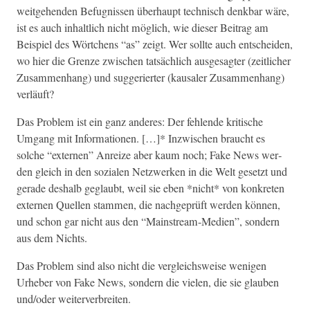
weit­ge­hen­den Befug­nis­sen über­haupt tech­nisch denkbar wäre,
ist es auch inhaltlich nicht möglich, wie dieser Beitrag am
Beispiel des Wörtchens “as” zeigt. Wer sollte auch entschei­den,
wo hier die Gren­ze zwis­chen tat­säch­lich aus­ge­sagter (zeitlich­er
Zusam­men­hang) und sug­geriert­er (kausaler Zusam­men­hang)
verläuft?
Das Prob­lem ist ein ganz anderes: Der fehlende kri­tis­che
Umgang mit Infor­ma­tio­nen. […]* Inzwis­chen braucht es
solche “exter­nen” Anreize aber kaum noch; Fake News wer­
den gle­ich in den sozialen Net­zw­erken in die Welt geset­zt und
ger­ade deshalb geglaubt, weil sie eben *nicht* von konkreten
exter­nen Quellen stam­men, die nachgeprüft wer­den kön­nen,
und schon gar nicht aus den “Main­stream-Medi­en”, son­dern
aus dem Nichts.
Das Prob­lem sind also nicht die ver­gle­ich­sweise weni­gen
Urhe­ber von Fake News, son­dern die vie­len, die sie glauben
und/oder weiterverbreiten.