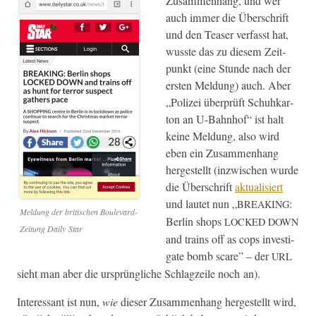
Zusam­men­hang, und wer
auch immer die Über­schrift
und den Teas­er ver­fasst hat,
wusste das zu diesem Zeit­
punkt (eine Stunde nach der
ersten Mel­dung) auch. Aber
„Polizei über­prüft Schuhkar­
ton an U‑Bahnhof“ ist halt
keine Mel­dung, also wird
eben ein Zusam­men­hang
hergestellt (inzwis­chen wurde
die Über­schrift
aktu­al­isiert
und lautet nun „
:
BREAKING
Mel­dung der britis­chen Boule­vard-
Berlin shops
LOCKED
DOWN
Zeitung Dai­ly Star
and trains off as cops inves­ti­
gate bomb scare” – der
URL
sieht man aber die ursprüngliche Schlagzeile noch an).
Inter­es­sant ist nun,
wie
dieser Zusam­men­hang hergestellt wird,