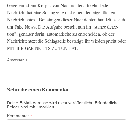
Gegeben ist ein Kor­pus von Nachricht­e­nar­tikeln. Jede
Nachricht hat eine Schlagzeile und einen den eigentlichen
Nachrich­t­en­text. Bei eini­gen dieser Nachricht­en han­delt es sich
um Fake News. Die Auf­gabe beste­ht nun im “stance detec­
tion”, genauer darin, automa­tis­che zu entschei­den, ob der
Nachrich­t­en­text die Schlagzeile bestätigt, ihr wieder­spricht oder
.
MIT
IHR
GAR
NICHTS
ZU
TUN
HAT
↓
Antworten
Schreibe einen Kommentar
Deine E-Mail-Adresse wird nicht veröffentlicht.
Erforderliche
Felder sind mit
*
markiert
Kommentar
*