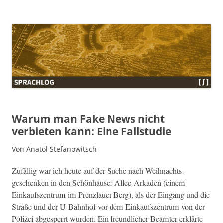
Sprachlog
Warum man Fake News nicht
verbieten kann: Eine Fallstudie
Von Anatol Stefanowitsch
Zufäl­lig war ich heute auf der Suche nach Wei­h­nachts­
geschenken in den Schön­hauser-Allee-Arkaden (einem
Einkauf­szen­trum im Pren­zlauer Berg), als der Ein­gang und die
Straße und der U‑Bahnhof vor dem Einkauf­szen­trum von der
Polizei abges­per­rt wur­den. Ein fre­undlich­er Beamter erk­lärte