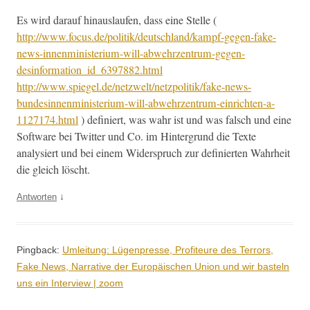
Es wird darauf hin­aus­laufen, dass eine Stelle (
http://www.focus.de/politik/deutschland/kampf-gegen-fake-
news-innenministerium-will-abwehrzentrum-gegen-
desinformation_id_6397882.html
http://www.spiegel.de/netzwelt/netzpolitik/fake-news-
bundesinnenministerium-will-abwehrzentrum-einrichten-a-
1127174.html
) definiert, was wahr ist und was falsch und eine
Soft­ware bei Twit­ter und Co. im Hin­ter­grund die Texte
analysiert und bei einem Wider­spruch zur definierten Wahrheit
die gle­ich löscht.
↓
Antworten
Pingback:
Umleitung: Lügenpresse, Profiteure des Terrors,
Fake News, Narrative der Europäischen Union und wir basteln
uns ein Interview | zoom