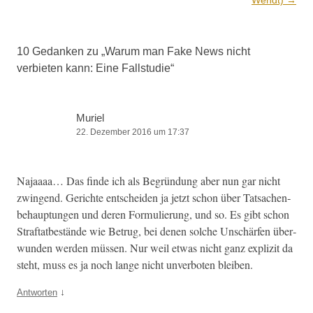
10 Gedanken zu „
Warum man Fake News nicht
verbieten kann: Eine Fallstudie
“
Muriel
22. Dezember 2016 um 17:37
Najaaaa… Das finde ich als Begrün­dung aber nun gar nicht
zwin­gend. Gerichte entschei­den ja jet­zt schon über Tat­sachen­
be­haup­tun­gen und deren For­mulierung, und so. Es gibt schon
Straftatbestände wie Betrug, bei denen solche Unschär­fen über­
wun­den wer­den müssen. Nur weil etwas nicht ganz expliz­it da
ste­ht, muss es ja noch lange nicht unver­boten bleiben.
↓
Antworten