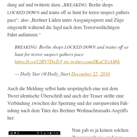
dung auf und twit­terte dazu „
: Berlin shops
BREAKING
and trains off as hunt for ter­ror sus­pect gath­ers
LOCKED
DOWN
pace“, also „Berlin­er Läden unter Aus­gangssperre und Züge
eingestellt während die Jagd nach dem Ter­rorverdächti­gen
Fahrt aufnimmt.“
: Berlin shops
and trains off as
BREAKING
LOCKED
DOWN
hunt for ter­ror sus­pect gath­ers pace
https://t.co/12RV7DaTr5
pic.twitter.com/JKaCEsAMjk
— Dai­ly Star (@Daily_Star)
Decem­ber 22, 2016
Auch die Mel­dung selb­st hat­te ursprünglich eine mit dem
Tweet iden­tis­che Über­schrift und auch der Teas­er stellte eine
Verbindung zwis­chen der Sper­rung und der europaweit­en Fah­
n­dung nach dem Täter des Berlin­er Wei­h­nachts­markt-Angriffs
her:
Nun gab es ja keinen solchen