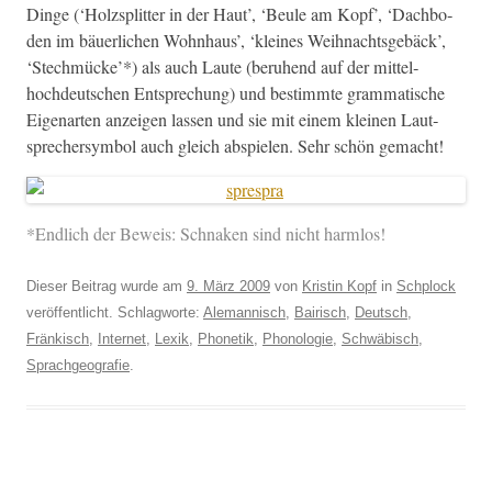
Dinge (‘Holzs­plit­ter in der Haut’, ‘Beule am Kopf’, ‘Dachbo­
den im bäuer­lichen Wohn­haus’, ‘kleines Wei­h­nachts­ge­bäck’,
‘Stech­mücke’*) als auch Laute (beruhend auf der mit­tel­
hochdeutschen Entsprechung) und bes­timmte gram­ma­tis­che
Eige­narten anzeigen lassen und sie mit einem kleinen Laut­
sprech­er­sym­bol auch gle­ich abspie­len. Sehr schön gemacht!
*Endlich der Beweis: Schnaken sind nicht harmlos!
Dieser Beitrag wurde am
9. März 2009
von
Kristin Kopf
in
Schplock
veröffentlicht. Schlagworte:
Alemannisch
,
Bairisch
,
Deutsch
,
Fränkisch
,
Internet
,
Lexik
,
Phonetik
,
Phonologie
,
Schwäbisch
,
Sprachgeografie
.