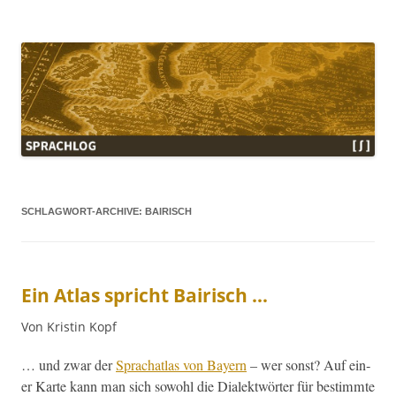
Sprachlog
SCHLAGWORT-ARCHIVE:
BAIRISCH
Ein Atlas spricht Bairisch …
Von Kristin Kopf
… und zwar der
Sprachat­las von Bay­ern
– wer son­st? Auf ein­
er Karte kann man sich sowohl die Dialek­twörter für bes­timmte