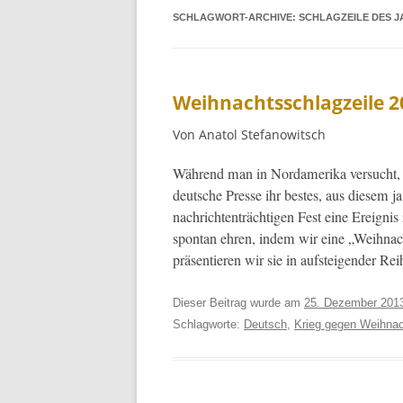
SCHLAGWORT-ARCHIVE:
SCHLAGZEILE DES J
Weihnachtsschlagzeile 2
Von Anatol Stefanowitsch
Während man in Nor­dameri­ka ver­sucht, 
deutsche Presse ihr bestes, aus diesem j
nachrich­t­en­trächti­gen Fest eine Ereig
spon­tan ehren, indem wir eine „Wei­h­nac
präsen­tieren wir sie in auf­steigen­der Re
Dieser Beitrag wurde am
25. Dezember 201
Schlagworte:
Deutsch
,
Krieg gegen Weihna