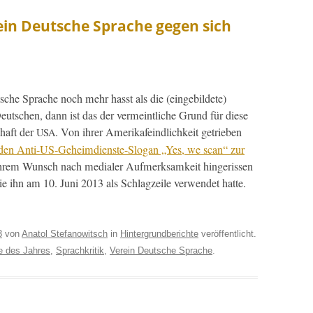
in Deutsche Sprache gegen sich
che Sprache noch mehr has­st als die (einge­bildete)
utschen, dann ist das der ver­meintliche Grund für diese
haft der
. Von ihrer Amerikafeindlichkeit getrieben
USA
den Anti-US-Geheim­di­en­ste-Slo­gan „Yes, we scan“ zur
hrem Wun­sch nach medi­aler Aufmerk­samkeit hin­geris­sen
e ihn am 10. Juni 2013 als Schlagzeile ver­wen­det hat­te.
3
von
Anatol Stefanowitsch
in
Hintergrundberichte
veröffentlicht.
e des Jahres
,
Sprachkritik
,
Verein Deutsche Sprache
.