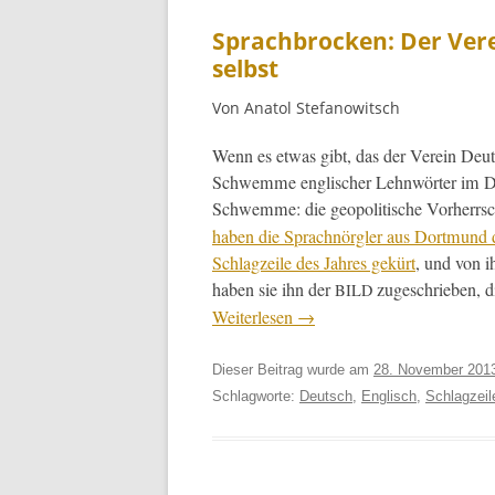
Sprachbrocken: Der Vere
selbst
Von Anatol Stefanowitsch
Wenn es etwas gibt, das der Vere­in Deuts
Schwemme englis­ch­er Lehn­wörter im De
Schwemme: die geopoli­tis­che Vorherrsc
haben die Sprach­nör­gler aus Dort­mund 
Schlagzeile des Jahres gekürt
, und von i
haben sie ihn der
zugeschrieben, di
BILD
Weit­er­lesen
→
Dieser Beitrag wurde am
28. November 201
Schlagworte:
Deutsch
,
Englisch
,
Schlagzeil