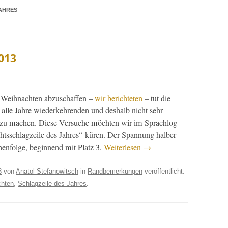
AHRES
013
Wei­h­nacht­en abzuschaf­fen –
wir berichteten
– tut die
a alle Jahre wiederkehren­den und deshalb nicht sehr
­nis zu machen. Diese Ver­suche möcht­en wir im Sprachlog
htss­chlagzeile des Jahres“ küren. Der Span­nung hal­ber
i­hen­folge, begin­nend mit Platz 3.
Weit­er­lesen
→
3
von
Anatol Stefanowitsch
in
Randbemerkungen
veröffentlicht.
chten
,
Schlagzeile des Jahres
.