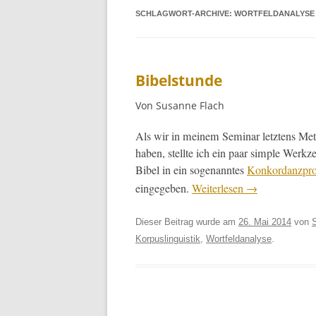
SCHLAGWORT-ARCHIVE:
WORTFELDANALYSE
Bibelstunde
Von Susanne Flach
Als wir in meinem Sem­i­nar let­ztens Met
haben, stellte ich ein paar sim­ple Werkzeu
Bibel in ein soge­nan­ntes
Konko­r­danzpr
eingegeben.
Weit­er­lesen
→
Dieser Beitrag wurde am
26. Mai 2014
von
Korpuslinguistik
,
Wortfeldanalyse
.