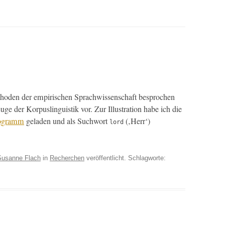
h­o­d­en der empirischen Sprach­wis­senschaft besprochen
ge der Kor­puslin­guis­tik vor. Zur Illus­tra­tion habe ich die
o­gramm
geladen und als Such­wort
(‚Herr‘)
lord
Susanne Flach
in
Recherchen
veröffentlicht. Schlagworte: