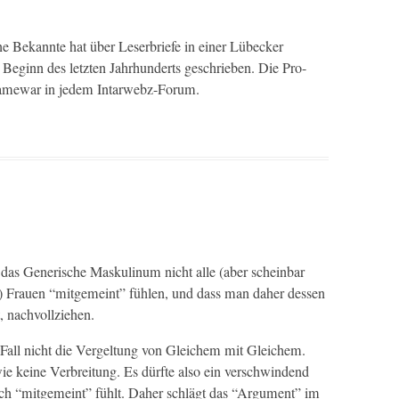
e Bekan­nte hat über Leser­briefe in ein­er Lübeck­er
m Beginn des let­zten Jahrhun­derts geschrieben. Die Pro-
 Flame­war in jedem Intarwebz-Forum.
das Gener­ische Maskulinum nicht alle (aber schein­bar
e) Frauen “mit­ge­meint” fühlen, und dass man daher dessen
t, nachvollziehen.
all nicht die Vergel­tung von Gle­ichem mit Gle­ichem.
e keine Ver­bre­itung. Es dürfte also ein ver­schwindend
ich “mit­ge­meint” fühlt. Daher schlägt das “Argu­ment” im