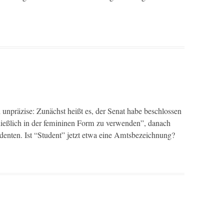
ch unpräzise: Zunächst heißt es, der Sen­at habe beschlossen
ließlich in der fem­i­ni­nen Form zu ver­wen­den”, danach
en­ten. Ist “Stu­dent” jet­zt etwa eine Amtsbezeichnung?