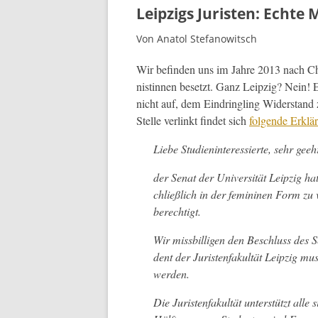
Leipzigs Juristen: Echte
Von Anatol Stefanowitsch
Wir befind­en uns im Jahre 2013 nach Ch
nistin­nen beset­zt. Ganz Leipzig? Nein!
nicht auf, dem Ein­drin­gling Wider­stand z
Stelle ver­linkt find­et sich
fol­gende Erk­l
Liebe Stu­di­en­in­ter­essierte, sehr 
der Sen­at der Uni­ver­sität Leipzig ha
chließlich in der fem­i­ni­nen Form zu 
berechtigt.
Wir miss­bil­li­gen den Beschluss des 
dent der Juris­ten­fakultät Leipzig m
werden.
Die Juris­ten­fakultät unter­stützt alle