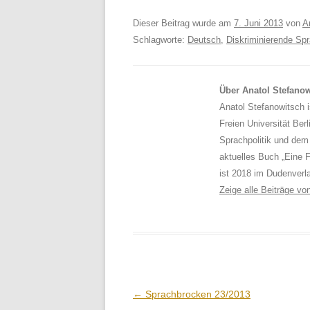
Dieser Beitrag wurde am
7. Juni 2013
von
A
Schlagworte:
Deutsch
,
Diskriminierende Sp
Über Anatol Stefano
Anatol Stefanowitsch i
Freien Universität Berl
Sprachpolitik und dem
aktuelles Buch „Eine F
ist 2018 im Dudenverl
Zeige alle Beiträge v
Beitrags-
←
Sprachbrocken 23/2013