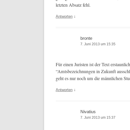
let­zten Absatz fehl.
↓
Antworten
bronte
7. Juni 2013 um 15:35
Für einen Juris­ten ist der Text erstaunli
“Amts­beze­ich­nun­gen in Zukun­ft auss­ch
geht es nur noch um die männlichen Stu­d
↓
Antworten
Nivatius
7. Juni 2013 um 15:37