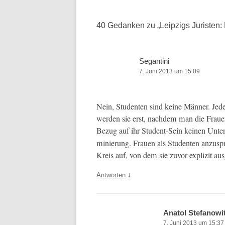
Navigation
40 Gedanken zu „
Leipzigs Juristen
Segantini
7. Juni 2013 um 15:09
Nein, Stu­den­ten sind keine Män­ner. Jede
wer­den sie erst, nach­dem man die Frau
Bezug auf ihr Stu­dent-Sein keinen Unter­
m­inierung. Frauen als Stu­den­ten anzus­p
Kreis auf, von dem sie zuvor expliz­it au
↓
Antworten
Anatol Stefanowi
7. Juni 2013 um 15:37