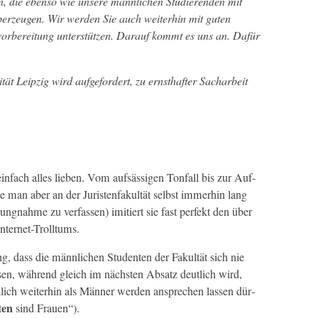
en, die eben­so wie unsere männlichen Studieren­den mit
n überzeu­gen. Wir wer­den Sie auch weit­er­hin mit guten
vor­bere­itung unter­stützen. Darauf kommt es uns an. Dafür
tät Leipzig wird aufge­fordert, zu ern­sthafter Sachar­beit
­fach alles lieben. Vom auf­säs­si­gen Ton­fall bis zur Auf­
e man aber an der Juris­ten­fakultät selb­st immer­hin lang
ng­nahme zu ver­fassen) imi­tiert sie fast per­fekt den über
 Internet-Trolltums.
ng, dass die männlichen Stu­den­ten der Fakultät sich nie
n, während gle­ich im näch­sten Absatz deut­lich wird,
ndlich weit­er­hin als Män­ner wer­den ansprechen lassen dür­
en
t
sind Frauen“).