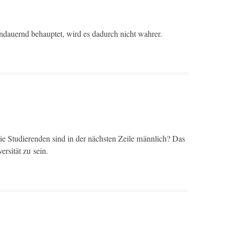
ndauernd behauptet, wird es dadurch nicht wahrer.
die Studieren­den sind in der näch­sten Zeile männlich? Das
er­sität zu sein.