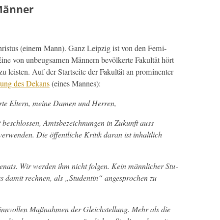
 Männer
ris­tus (einem Mann). Ganz Leipzig ist von den Fem­i­
 Eine von unbeugsamen Män­nern bevölk­erte Fakultät hört
u leis­ten. Auf der Start­seite der Fakultät an promi­nen­ter
ärung des Dekans
(eines Mannes):
geehrte Eltern, meine Damen und Herren,
t beschlossen, Amts­beze­ich­nun­gen in Zukun­ft auss­
ver­wen­den. Die öffentliche Kri­tik daran ist inhaltlich
Sen­ats. Wir wer­den ihm nicht fol­gen. Kein männlich­er Stu­
uss damit rech­nen, als „Stu­dentin“ ange­sprochen zu
 sin­nvollen Maß­nah­men der Gle­ich­stel­lung. Mehr als die