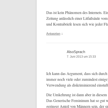
Das ist kein Phänomen des Inter­nets. Ein
Zeitung anlässlich ein­er Lit­faßsäule vo
und Kon­tra­briefe lesen sich wie jed­er
↓
Antworten
AlsoSprach
7. Juni 2013 um 15:33
Ich kann das Argu­ment, dass sich durch 
immer noch viele oder zumin­d­est einig
Ver­wen­dung als diskri­m­inierend ein­stuf
Die Umkehrung ist dann aber in diesem F
Das Gener­ische Fem­i­ninum hat so gut wi
geringer Anteil von Män­nern sein, der s