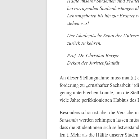
Hälfte unser­er Stu­den­ten sind Frau
her­vor­ra­gen­den Stu­di­en­leis­tun­ge
Lehrange­boten bis hin zur Exa­m­ens
ste­hen wir!
Der Akademis­che Sen­at der Uni­ver­si
zurück zu kehren.
Prof. Dr. Chris­t­ian Berger
Dekan der Juristenfakultät
An dieser Stel­lung­nahme muss man(n) ein
forderung zu „ern­sthafter Sachar­beit“ (di
genug unter­brechen kon­nte, um die Stel­lu
viele Jahre per­fek­tion­ierten Habi­tus des
Beson­ders schön ist aber die Ver­sicheru
Stu­dentin
wer­den schimpfen lassen müsse
dass die Stu­dentin­nen sich selb­stver­stä
fen („Mehr als die Hälfte unser­er Stu­den