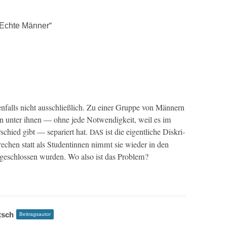
: Echte Männer
“
n­falls nicht auss­chließlich. Zu ein­er Gruppe von Män­nern
en unter ihnen — ohne jede Notwendigkeit, weil es im
schied gibt — separi­ert hat.
ist die eigentliche Diskri­
DAS
rechen statt als Stu­dentin­nen nimmt sie wieder in den
s­geschlossen wur­den. Wo also ist das Problem?
tsch
Beitragsautor