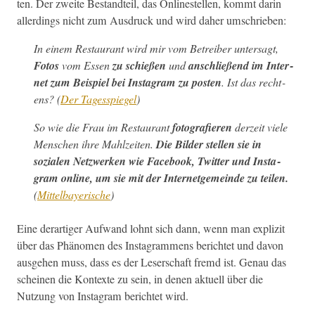
ten. Der zweite Bestandteil, das Onlinestellen, kommt darin
allerd­ings nicht zum Aus­druck und wird daher umschrieben:
In einem Restau­rant wird mir vom Betreiber unter­sagt,
Fotos
vom Essen
zu schießen
und
anschließend im Inter­
net zum Beispiel bei Insta­gram zu posten
. Ist das recht­
ens? (
Der Tagesspiegel
)
So wie die Frau im Restau­rant
fotografieren
derzeit viele
Men­schen ihre Mahlzeit­en.
Die Bilder stellen sie in
sozialen Net­zw­erken wie Face­book, Twit­ter und Insta­
gram online, um sie mit der Inter­net­ge­meinde zu teilen.
(
Mit­tel­bay­erische
)
Eine der­ar­tiger Aufwand lohnt sich dann, wenn man expliz­it
über das Phänomen des Insta­gram­mens berichtet und davon
aus­ge­hen muss, dass es der Leser­schaft fremd ist. Genau das
scheinen die Kon­texte zu sein, in denen aktuell über die
Nutzung von Insta­gram berichtet wird.