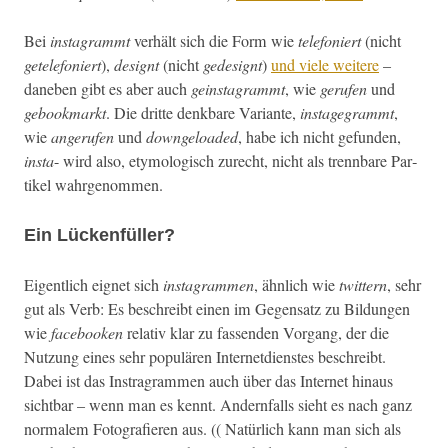
Bei
insta­grammt
ver­hält sich die Form wie
tele­foniert
(nicht
getele­foniert
),
designt
(nicht
gedesignt
)
und viele weit­ere
–
daneben gibt es aber auch
gein­sta­grammt
, wie
gerufen
und
gebook­markt
. Die dritte denkbare Vari­ante,
instage­grammt
,
wie
angerufen
und
down­ge­loaded
, habe ich nicht gefun­den,
ins­ta
- wird also, ety­mol­o­gisch zurecht, nicht als trennbare Par­
tikel wahrgenommen.
Ein Lückenfüller?
Eigentlich eignet sich
insta­gram­men
, ähn­lich wie
twit­tern
, sehr
gut als Verb: Es beschreibt einen im Gegen­satz zu Bil­dun­gen
wie
face­booken
rel­a­tiv klar zu fassenden Vor­gang, der die
Nutzung eines sehr pop­ulären Inter­net­di­en­stes beschreibt.
Dabei ist das Instra­gram­men auch über das Inter­net hin­aus
sicht­bar – wenn man es ken­nt. Andern­falls sieht es nach ganz
nor­malem Fotografieren aus. (( Natür­lich kann man sich als