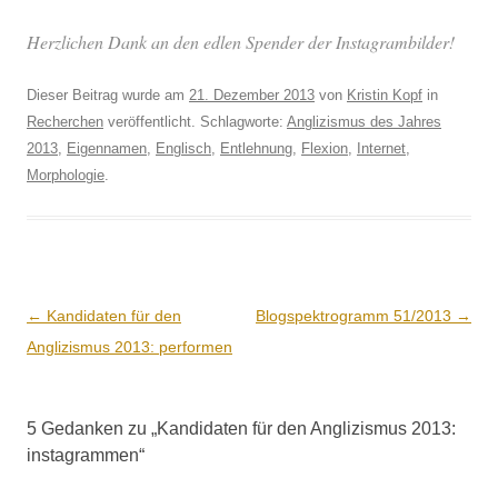
Her­zlichen Dank an den edlen Spender der Instagrambilder!
Dieser Beitrag wurde am
21. Dezember 2013
von
Kristin Kopf
in
Recherchen
veröffentlicht. Schlagworte:
Anglizismus des Jahres
2013
,
Eigennamen
,
Englisch
,
Entlehnung
,
Flexion
,
Internet
,
Morphologie
.
Beitrags-
←
Kandidaten für den
Blogspektrogramm 51/2013
→
Navigation
Anglizismus 2013: performen
5 Gedanken zu „
Kandidaten für den Anglizismus 2013:
instagrammen
“