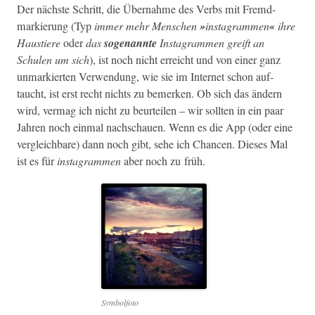
Der näch­ste Schritt, die Über­nahme des Verbs mit Fremd­
markierung (Typ
immer mehr Men­schen
»
insta­gram­men
«
ihre
Haustiere
oder
das
soge­nan­nte
Insta­gram­men greift an
Schulen um sich
), ist noch nicht erre­icht und von ein­er ganz
unmarkierten Ver­wen­dung, wie sie im Inter­net schon auf­
taucht, ist erst recht nichts zu bemerken. Ob sich das ändern
wird, ver­mag ich nicht zu beurteilen – wir soll­ten in ein paar
Jahren noch ein­mal nach­schauen. Wenn es die App (oder eine
ver­gle­ich­bare) dann noch gibt, sehe ich Chan­cen. Dieses Mal
ist es für
insta­gram­men
aber noch zu früh.
Sym­bol­fo­to