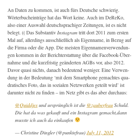
An Dat­en zu kom­men, ist auch fürs Deutsche schwierig.
Wörter­buchein­träge hat das Wort keine. Auch im DeReKo,
also ein­er Auswahl deutschsprachiger Zeitun­gen, ist es nicht
belegt. (( Das Sub­stan­tiv
Insta­gram
tritt dort 2011 zum ersten
Mal auf, allerd­ings auss­chließlich als Eigen­name, in Bezug auf
die Fir­ma oder die App. Die meis­ten Eigen­na­men­ver­wen­dun­
gen kom­men in der Berichter­stat­tung über die Face­book-Über­
nahme und die kurzfristig geän­derten AGBs vor, also 2012.
Davor qua­si nichts, danach bedeu­tend weniger. Eine Ver­wen­
dung in der Bedeu­tung ‘mit dem Smart­phone gemacht­es qua­
dratis­ches Foto, das in sozialen Net­zw­erken geteilt wird’ ist
darunter nicht zu find­en – im Netz gibt es das aber durchaus:
@Quiddjes
und ursprünglich ist die
@zauberfrau
Schuld.
Die hat da was gekauft und ein Insta­gram gemacht,dann
musste ich auch da einkaufen
— Chris­tine Din­gler (@punktefrau)
July 11, 2012