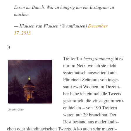
Essen im Bauch. War zu hun­grig um ein Insta­gram zu
machen.
— Klausen van Flausen (@vanflausen)
Decem­ber
17, 2013
))
Tre­f­fer für
insta­gram­men
gibt es
nur im Netz, wo ich sie nicht
sys­tem­a­tisch auswerten kann.
Für einen Zeitraum von ins­ge­
samt zwei Wochen im Dezem­
ber habe ich ein­mal alle Tweets
gesam­melt, die <insta­gram­men>
enthiel­ten – von 190 Tre­f­fern
Sym­bol­fo­to
waren nur 29 brauch­bar. Der
Rest bestand aus nieder­ländis­
chen oder skan­di­navis­chen Tweets. Also auch sehr mager –