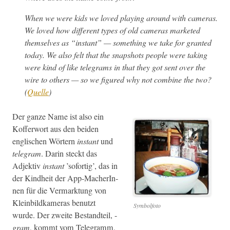
When we were kids we loved play­ing around with cam­eras.
We loved how dif­fer­ent types of old cam­eras mar­ket­ed
them­selves as “instant” — some­thing we take for grant­ed
today. We also felt that the snap­shots peo­ple were tak­ing
were kind of like telegrams in that they got sent over the
wire to oth­ers — so we fig­ured why not com­bine the two?
(
Quelle
)
Der ganze Name ist also ein
Kof­fer­wort aus den bei­den
englis­chen Wörtern
instant
und
telegram
. Darin steckt das
Adjek­tiv
instant
’sofor­tig’, das in
der Kind­heit der App-MacherIn­
nen für die Ver­mark­tung von
Klein­bild­kam­eras benutzt
Sym­bol­fo­to
wurde. Der zweite Bestandteil, -
gram
, kommt vom Telegramm,