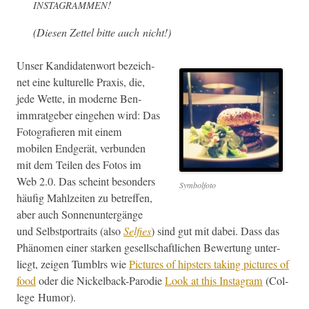
!
INSTAGRAMMEN
(Diesen Zettel bitte auch nicht!)
Unser Kan­di­daten­wort beze­ich­
net eine kul­turelle Prax­is, die,
jede Wette, in mod­erne Ben­
imm­rat­ge­ber einge­hen wird: Das
Fotografieren mit einem
mobilen Endgerät, ver­bun­den
mit dem Teilen des Fotos im
Web 2.0. Das scheint beson­ders
Sym­bol­fo­to
häu­fig Mahlzeit­en zu betr­e­f­fen,
aber auch Son­nenun­tergänge
und Selb­st­por­traits (also
Self­ies
) sind gut mit dabei. Dass das
Phänomen ein­er starken gesellschaftlichen Bew­er­tung unter­
liegt, zeigen Tum­blrs wie
Pic­tures of hip­sters tak­ing pic­tures of
food
oder die Nick­el­back-Par­o­die
Look at this Insta­gram
(Col­
lege Humor).