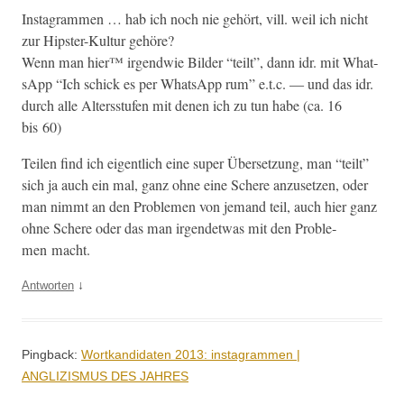
Insta­gram­men … hab ich noch nie gehört, vill. weil ich nicht
zur Hip­ster-Kul­tur gehöre?
Wenn man hier™ irgend­wie Bilder “teilt”, dann idr. mit What­
sApp “Ich schick es per What­sApp rum” e.t.c. — und das idr.
durch alle Altersstufen mit denen ich zu tun habe (ca. 16
bis 60)
Teilen find ich eigentlich eine super Über­set­zung, man “teilt”
sich ja auch ein mal, ganz ohne eine Schere anzuset­zen, oder
man nimmt an den Prob­le­men von jemand teil, auch hier ganz
ohne Schere oder das man irgen­det­was mit den Prob­le­
men macht.
↓
Antworten
Pingback:
Wortkandidaten 2013: instagrammen |
ANGLIZISMUS DES JAHRES