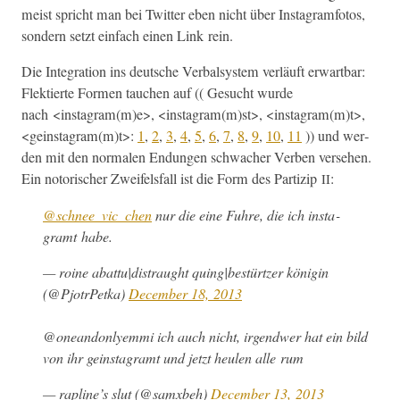
meist spricht man bei Twit­ter eben nicht über Insta­gram­fo­tos,
son­dern set­zt ein­fach einen Link rein.
Die Inte­gra­tion ins deutsche Ver­bal­sys­tem ver­läuft erwart­bar:
Flek­tierte For­men tauchen auf (( Gesucht wurde
nach <instagram(m)e>, <instagram(m)st>, <instagram(m)t>,
<geinstagram(m)t>:
1
,
2
,
3
,
4
,
5
,
6
,
7
,
8
,
9
,
10
,
11
)) und wer­
den mit den nor­malen Endun­gen schwach­er Ver­ben verse­hen.
Ein notorisch­er Zweifels­fall ist die Form des Par­tizip
:
II
@schnee_vic_chen
nur die eine Fuhre, die ich insta­
gramt habe.
— roine abattu|distraught quing|bestürtzer köni­gin
(@PjotrPetka)
Decem­ber 18, 2013
@oneandonlyemmi ich auch nicht, irgendw­er hat ein bild
von ihr gein­sta­gramt und jet­zt heulen alle rum
— rapline’s slut (@samxbeh)
Decem­ber 13, 2013