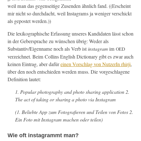
weil man das gegen­seit­ige Zusenden ähn­lich fand. ((Erscheint
mir nicht so durch­dacht, weil Insta­grams ja weniger ver­schickt
als gepostet werden.))
Die lexiko­graphis­che Erfas­sung unseres Kan­di­dat­en lässt schon
in der Geber­sprache zu wün­schen übrig: Wed­er als
Substantiv/Eigenname noch als Verb ist
insta­gram
im
OED
verze­ich­net. Beim Collins Eng­lish Dic­tio­nary gibt es zwar auch
keinen Ein­trag, aber dafür
einen Vorschlag von NutzerIn rhir­ji
,
über den noch entsch­ieden wer­den muss. Die vorgeschla­gene
Def­i­n­i­tion lautet:
1. Pop­u­lar pho­tog­ra­phy and pho­to shar­ing appli­ca­tion 2.
The act of tak­ing or shar­ing a pho­to via Instagram
(1. Beliebte App zum Fotografieren und Teilen von Fotos 2.
Ein Foto mit Insta­gram machen oder teilen)
Wie oft instagrammt man?