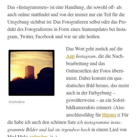
Das »Insta­gram­men« ist eine Hand­lung, die sowohl off- als
auch online stat­tfind­et und von der immer nur ein Teil für die
Umge­bung sicht­bar ist:
Das Fotografieren selb­st oder das Pro­
dukt des Fotografierens in Form eines Sta­tusup­dates bei Insta­
gram, Twit­ter, Face­book und wie sie alle heißen.
Das Wort geht zurück auf die
App
Insta­gram
, die die Nach­
bear­beitung und das
Onlinestellen der Fotos übern­
immt. Dabei kommt ein qua­
dratis­ches Bild her­aus, das meist
auch in der Far­bge­bung –
gewoll­ter­weise – an ein Sofort­
Sym­bol­fo­to
bild­kam­er­afo­to erin­nert. (Also
anschlussfähig für
Hip­ster
(( Für
die habe ich auch den schö­nen Satz
ich insta­gramme insta­
grammte Bilder und lad sie irgend­wo hoch
in einem Lied von
Mad Maks
gefun­den
. )) .)