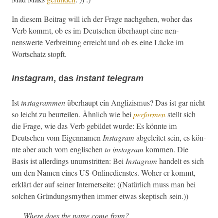
In diesem Beitrag will ich der Frage nachge­hen, woher das
Verb kommt, ob es im Deutschen über­haupt eine nen­
nenswerte Ver­bre­itung erre­icht und ob es eine Lücke im
Wortschatz stopft.
Instagram
, das
instant telegram
Ist
insta­gram­men
über­haupt ein Anglizis­mus? Das ist gar nicht
so leicht zu beurteilen. Ähn­lich wie bei
per­for­men
stellt sich
die Frage, wie das Verb gebildet wurde: Es kön­nte im
Deutschen vom Eigen­na­men
Insta­gram
abgeleit­et sein, es kön­
nte aber auch vom englis­chen
to insta­gram
kom­men. Die
Basis ist allerd­ings unum­strit­ten: Bei
Insta­gram
han­delt es sich
um den Namen eines US-Online­di­en­stes. Woher er kommt,
erk­lärt der auf sein­er Inter­net­seite: ((Natür­lich muss man bei
solchen Grün­dungsmythen immer etwas skep­tisch sein.))
Where does the name come from?