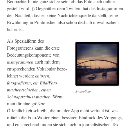
Beobach­terIn nie ganz sich­er sein, ob das Foto auch online
gestellt wird. )) Gegenüber dem Twit­tern hat das Insta­gram­men
den Nachteil, dass es keine Nachricht­en­quelle darstellt, seine
Erwäh­nung in Print­me­di­en also schon deshalb unwahrschein­
lich­er ist.
Als Spezial­form des
Fotografierens kann die erste
Bedeu­tungskom­po­nente von
insta­gram­men
auch mit dem
entsprechen­den Vok­ab­u­lar beze­
ich­net wer­den:
knipsen
,
fotografieren
,
ein Bild/Foto
machen/schießen
,
einen
Sym­bol­fo­to
Schnapp­schuss machen
. Wenn
man für eine größere
Öffentlichkeit schreibt, die mit der App nicht ver­traut ist, ver­
mit­teln die Foto-Wörter einen besseren Ein­druck des Vor­gangs,
und entsprechend find­en sie sich auch in jour­nal­is­tis­chen Tex­