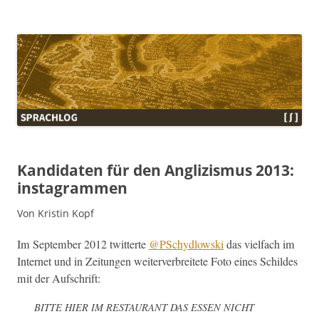
Sprachlog
Kandidaten für den Anglizismus 2013:
instagrammen
Von Kristin Kopf
Im Sep­tem­ber 2012 twit­terte
@PSchydlowski
das vielfach im
Inter­net und in Zeitun­gen weit­er­ver­bre­it­ete Foto eines Schildes
mit der Aufschrift:
BITTE
HIER
IM
RESTAURANT
DAS
ESSEN
NICHT