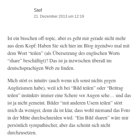
Stef
21. Dezember 2013 um 12:19
Ist ein biss­chen off-top­ic, aber es geht mir ger­ade nicht mehr
aus dem Kopf: Haben Sie sich hier im Blog irgend­wo mal mit
dem Wort “teilen” (als Über­set­zung des englis­chen Worts
“share” beschäftigt)? Das ist ja inzwis­chen über­all im
deutschsprachi­gen Web zu finden.
Mich stört es intu­itiv (auch wenn ich son­st nichts gegen
Anglizis­men habe), weil ich bei “Bild teilen” oder “Beitrag
teilen” instink­tiv immer eine Schere vor Augen sehe… und das
ist ja nicht gemeint. Bilder “mit anderen Usern teilen” stört
mich da weniger, denn da ist klar, dass wohl nie­mand das Foto
in der Mitte durch­schnei­den wird. “Ein Bild sharen” wäre mir
per­sön­lich sym­pa­this­ch­er, aber das scheint sich nicht
durchzusetzen.