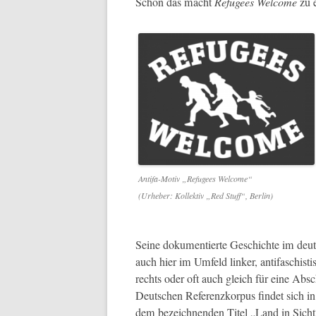
Schon das macht
Refugees Wel­come
zu 
Antifa-Motiv „Refugees Wel­come“
(Urhe­ber: Kollek­tiv „Red Stuff“, Berlin)
Seine doku­men­tierte Geschichte im de
auch hier im Umfeld link­er, antifaschis­t
rechts oder oft auch gle­ich für eine Ab
Deutschen Ref­eren­zko­r­pus find­et sich
dem beze­ich­nen­den Titel „Land in Sicht“.