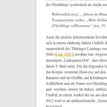
der Flüchtlinge sym­bol­isch als (nicht-ver
Während[dessen] … fuhren im Hin­ter
Trans­par­enten vor­bei: „Mehr Schle
(Flüchtlinge willkom­men)“ [taz, 19
Auch die näch­ste doku­men­tierte Erwäh­n
sich in einem ein­deutig linken Umfeld: 
narpro­tokoll des Thüringer Land­tags v
2006 [
Link (
)
] erwäh­nt eine Abge­or
PDF
dama­li­gen „Linkspartei.
“, dass diese
PDS
ihrem T‑Shirt ste­he. Für die fol­gen­den J
das Kor­pus ver­streute Hin­weise auf den 
Ban­nern und als Graf­fi­ti, auf Klei­dungs
Aufk­le­bern und als Name von Flüchtlingsini
und ‑vere­inen, immer im linken, antifasch
Umfeld; in einem Artikel der taz aus d
2012 wird er als antifaschis­tis­che „Szen
bezeichnet.