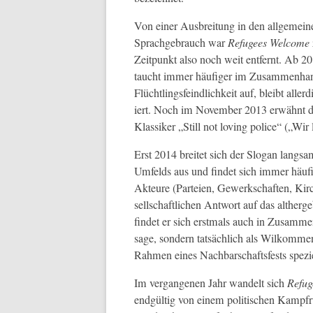
Von ein­er Aus­bre­itung in den all­ge­mei
Sprachge­brauch war
Refugees Wel­come
Zeit­punkt also noch weit ent­fer­nt. Ab 2
taucht immer häu­figer im Zusam­men­han
Flüchtlings­feindlichkeit auf, bleibt aller
iert. Noch im Novem­ber 2013 erwäh­nt 
Klas­sik­er „Still not lov­ing police“ („W
Erst 2014 bre­it­et sich der Slo­gan langsa
Umfelds aus und find­et sich immer häu­fi
Akteure (Parteien, Gew­erkschaften, Kirc
sellschaftlichen Antwort auf das altherge
find­et er sich erst­mals auch in Zusam­me
sage, son­dern tat­säch­lich als Wilkom­me
Rah­men eines Nach­barschafts­fests spezi
Im ver­gan­genen Jahr wan­delt sich
Refug
endgültig von einem poli­tis­chen Kampfr