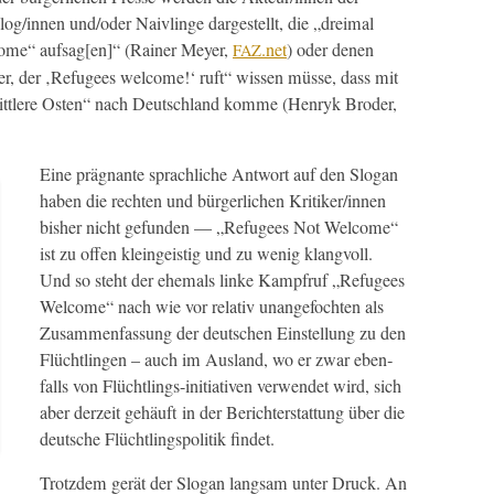
olog/innen und/oder Naivlinge dargestellt, die „dreimal
me“ aufsag[en]“ (Rain­er Mey­er,
.net
) oder denen
FAZ
er, der ‚Refugees wel­come!‘ ruft“ wis­sen müsse, dass mit
t­tlere Osten“ nach Deutsch­land komme (Hen­ryk Broder,
Eine präg­nante sprach­liche Antwort auf den Slo­gan
haben die recht­en und bürg­er­lichen Kritiker/innen
bish­er nicht gefun­den — „Refugees Not Wel­come“
ist zu offen kleingeistig und zu wenig klangvoll.
Und so ste­ht der ehe­mals linke Kampfruf „Refugees
Wel­come“ nach wie vor rel­a­tiv unange­focht­en als
Zusam­men­fas­sung der deutschen Ein­stel­lung zu den
Flüchtlin­gen – auch im Aus­land, wo er zwar eben­
falls von Flüchtlings-ini­tia­tiv­en ver­wen­det wird, sich
aber derzeit gehäuft in der Berichter­stat­tung über die
deutsche Flüchtlingspoli­tik findet.
Trotz­dem gerät der Slo­gan langsam unter Druck. An