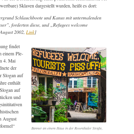
­w­ert­bare) Sklaven dargestellt wur­den, heißt es dort:
­grund Schlauch­boote und Kanus mit unter­mal­en­den
user”, forderten diese, und „Refugees wel­come
. August 2002,
Link
]
ung find­et
In einem Ple­
om 4. Mai
d­nete der
r Slo­gan auf
ahre enthält
Slo­gan auf
stück­en und
­ti­ta­tiv­en
is­tis­chen
em August
e­formel“
Ban­ner an einem Haus in der Rosen­thaler Straße,