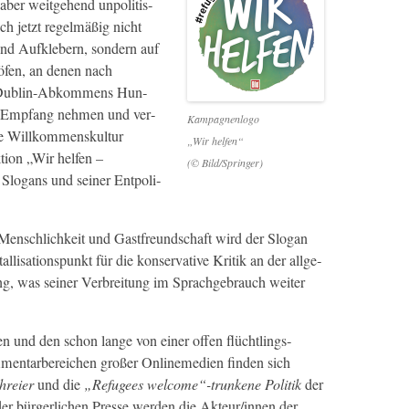
aber weit­ge­hend unpoli­tis­
ich jet­zt regelmäßig nicht
d Aufk­le­bern, son­dern auf
öfen, an denen nach
es Dublin-Abkom­mens Hun­
 in Emp­fang nehmen und ver­
Kam­pag­nen­l­o­go
re Willkom­men­skul­tur
„Wir helfen“
ktion „Wir helfen –
(© Bild/Springer)
lo­gans und sein­er Ent­poli­
 Men­schlichkeit und Gast­fre­und­schaft wird der Slo­gan
­sa­tion­spunkt für die kon­ser­v­a­tive Kri­tik an der all­ge­
g, was sein­er Ver­bre­itung im Sprachge­brauch weit­er
­en und den schon lange von ein­er offen flüchtlings­
n­tar­bere­ichen großer Onlineme­di­en find­en sich
hreier
und die
„Refugees welcome“-trunkene Poli­tik
der
r bürg­er­lichen Presse wer­den die Akteur/innen der