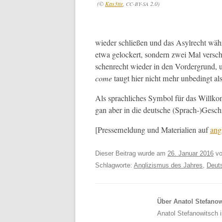
(©
Kas3tte
,
2.0)
CC-BY-SA
wieder schließen und das Asyl­recht währe
etwa gelock­ert, son­dern zwei Mal ver­sch
schen­recht wieder in den Vorder­grund, un
come
taugt hier nicht mehr unbe­d­ingt al
Als sprach­lich­es Sym­bol für das Will
gan aber in die deutsche (Sprach-)Gesch
[Pressemel­dung und Mate­ri­alien auf
ang
Dieser Beitrag wurde am
26. Januar 2016
v
Schlagworte:
Anglizismus des Jahres
,
Deut
Über Anatol Stefano
Anatol Stefanowitsch i