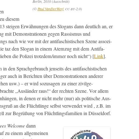
Berlin, 2010 (Auss­chnitt)
(©
Paul Van­Der­W­erf
,
‑2.0)
CC-BY
nen
zu diesem
013 steigen Erwäh­nun­gen des Slo­gans dann deut­lich an, er
g mit Demon­stra­tio­nen gegen Ras­sis­mus und
d­ings nach wie vor mit der antifaschis­tis­chen Szene assozi­
die taz den Slo­gan in einem Atemzug mit dem Antifa-
ir lieben die Polizei trotzdem/immer noch nicht“) [
Link
].
m in den Sprachge­brauch jen­seits des antifaschis­tis­chen
ger auch in Bericht­en über Demon­stra­tio­nen ander­er
hen usw.) – er wird sozusagen zu ein­er zivilge­
­brachte „Aus­län­der raus!“ der recht­en Szene. Vor allem
n­hän­gen, in denen er nicht mehr (nur) als poli­tis­che Aus­
nsgruß an die Flüchtlinge selb­st ver­wen­det wird , z.B. im
ell zur Begrüßung von Flüchtlings­fam­i­lien in Düsseldorf.
ees Wel­come
dann
uf zu einem all­ge­meinen