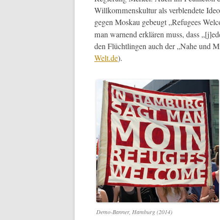
Willkom­men­skul­tur als verblendete Ide
gegen Moskau gebeugt „Refugees Wel­co
man war­nend erk­lären muss, dass „[j]ed
den Flüchtlin­gen auch der „Nahe und Mi
Welt.de
).
Demo-Ban­ner, Ham­burg (2014)