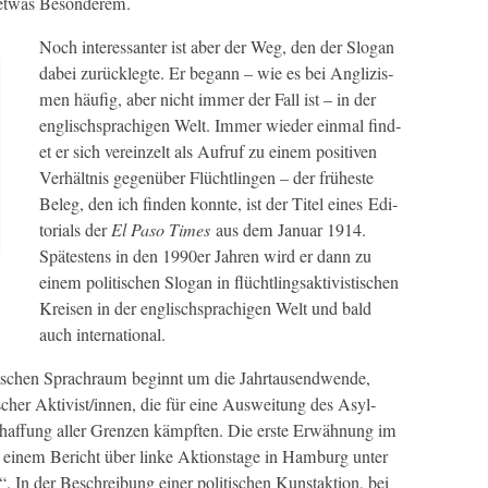
etwas Besonderem.
Noch inter­es­san­ter ist aber der Weg, den der Slo­gan
dabei zurück­legte. Er begann – wie es bei Anglizis­
men häu­fig, aber nicht immer der Fall ist – in der
englis­chsprachi­gen Welt. Immer wieder ein­mal find­
et er sich vere­inzelt als Aufruf zu einem pos­i­tiv­en
Ver­hält­nis gegenüber Flüchtlin­gen – der früh­este
Beleg, den ich find­en kon­nte, ist der Titel eines Edi­
to­ri­als der
El Paso Times
aus dem Jan­u­ar 1914.
Spätestens in den 1990er Jahren wird er dann zu
einem poli­tis­chen Slo­gan in flüchtlingsak­tivis­tis­chen
Kreisen in der englis­chsprachi­gen Welt und bald
auch international.
utschen Sprachraum begin­nt um die Jahrtausendwende,
is­ch­er Aktivist/innen, die für eine Ausweitung des Asyl­
schaf­fung aller Gren­zen kämpften. Die erste Erwäh­nung im
 in einem Bericht über linke Aktion­stage in Ham­burg unter
 In der Beschrei­bung ein­er poli­tis­chen Kun­stak­tion, bei