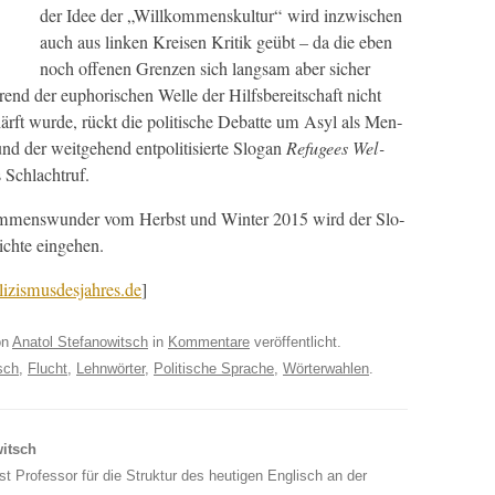
der Idee der „Willkom­men­skul­tur“ wird inzwis­chen
auch aus linken Kreisen Kri­tik geübt – da die eben
noch offe­nen Gren­zen sich langsam aber sich­er
nd der eupho­rischen Welle der Hil­fs­bere­itschaft nicht
ärft wurde, rückt die poli­tis­che Debat­te um Asyl als Men­
d der weit­ge­hend ent­poli­tisierte Slo­gan
Refugees Wel­
s Schlachtruf.
kom­menswun­der vom Herb­st und Win­ter 2015 wird der Slo­
ichte eingehen.
lizismusdesjahres.de
]
on
Anatol Stefanowitsch
in
Kommentare
veröffentlicht.
sch
,
Flucht
,
Lehnwörter
,
Politische Sprache
,
Wörterwahlen
.
witsch
st Professor für die Struktur des heutigen Englisch an der