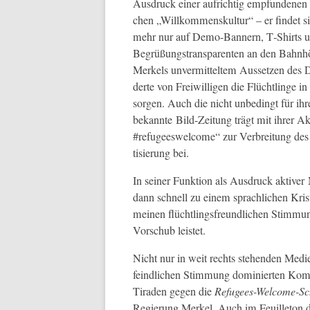
Aus­druck ein­er aufrichtig emp­fun­de­nen 
chen „Willkom­men­skul­tur“ – er find­et s
mehr nur auf Demo-Ban­nern, T‑Shirts un
Begrüßungstrans­par­enten an den Bahn­h
Merkels unver­mit­tel­tem Aus­set­zen d
derte von Frei­willi­gen die Flüchtlinge
sor­gen. Auch die nicht unbe­d­ingt für ih
bekan­nte Bild-Zeitung trägt mit ihrer A
#refugeeswel­come“ zur Ver­bre­itung des S
tisierung bei.
In sein­er Funk­tion als Aus­druck aktiv­er
dann schnell zu einem sprach­lichen Kristalli
meinen flüchtlings­fre­undlichen Stim­mun
Vorschub leistet.
Nicht nur in weit rechts ste­hen­den Medi
feindlichen Stim­mung dominierten Kom­me
Tiraden gegen die
Refugees-Wel­come-Sc
Regierung Merkel. Auch im Feuil­leton de