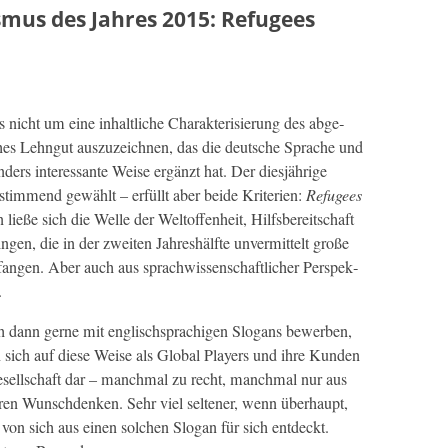
smus des Jahres 2015: Refugees
 nicht um eine inhaltliche Charak­ter­isierung des abge­
­ches Lehngut auszuze­ich­nen, das die deutsche Sprache und
ers inter­es­sante Weise ergänzt hat. Der diesjährige
tim­mend gewählt – erfüllt aber bei­de Kri­te­rien:
Refugees
 ließe sich die Welle der Weltof­fen­heit, Hil­fs­bere­itschaft
­gen, die in der zweit­en Jahreshälfte unver­mit­telt große
fan­gen. Aber auch aus sprach­wis­senschaftlich­er Per­spek­
.
h dann gerne mit englis­chsprachi­gen Slo­gans bewer­ben,
en sich auf diese Weise als Glob­al Play­ers und ihre Kun­den
 Gesellschaft dar – manch­mal zu recht, manch­mal nur aus
n Wun­schdenken. Sehr viel sel­tener, wenn über­haupt,
 von sich aus einen solchen Slo­gan für sich ent­deckt.