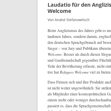
Laudatio für den Anglizi
Welcome
Von Anatol Stefanowitsch
Beim Anglizis­mus des Jahres geht es uns
laufe­nen Jahres, son­dern darum, englis
den deutschen Sprachge­brauch auf beson­d
Sieger – von Jury und Pub­likum übere­in­s
Wel­come
. Bess­er als durch diesen Slo­gan
und Gast­fre­und­schaft gegenüber Flüchtlin
Teile der Bevölkerung erfasste, nicht ein­
tive hat
Refugees Wel­come
viel zu bieten
Dass Fir­men sich und ihre Pro­duk­te auc
ist nicht weit­er ungewöhn­lich. Sie stell
als Mit­glieder ein­er kos­mopoli­tis­chen
einem mehr oder weniger durch­schaubare
passiert es, dass die Sprachge­mein­schaft