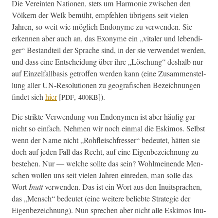
Die Vere­in­ten Natio­nen, stets um Har­monie zwis­chen den
Völk­ern der Welk bemüht, empfehlen übri­gens seit vie­len
Jahren, so weit wie möglich Endonyme zu ver­wen­den. Sie
erken­nen aber auch an, das Exonyme ein „vitaler und lebendi­
ger“ Bestandteil der Sprache sind, in der sie ver­wen­det wer­den,
und dass eine Entschei­dung über ihre „Löschung“ deshalb nur
auf Einzelfall­ba­sis getrof­fen wer­den kann (eine Zusam­men­stel­
lung aller UN-Res­o­lu­tio­nen zu geografis­chen Beze­ich­nun­gen
find­et sich
hier
[
,
]).
PDF
400KB
Die strik­te Ver­wen­dung von Endony­men ist aber häu­fig gar
nicht so ein­fach. Nehmen wir noch ein­mal die Eski­mos. Selb­st
wenn der Name nicht „Rohfleis­chfress­er“ bedeutet, hät­ten sie
doch auf jeden Fall das Recht, auf eine Eigen­beze­ich­nung zu
beste­hen. Nur — welche sollte das sein? Wohlmeinende Men­
schen wollen uns seit vie­len Jahren einre­den, man solle das
Wort
Inu­it
ver­wen­den. Das ist ein Wort aus den Inu­it­sprachen,
das „Men­sch“ bedeutet (eine weit­ere beliebte Strate­gie der
Eigen­beze­ich­nung). Nun sprechen aber nicht alle Eski­mos Inu­