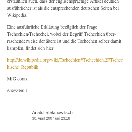
erstaunlich auch, dass der englis­chsprachige Artikel deut­lich
aus­führlich­er ist als die entsprechen­den deutschen Seit­en bei
Wikipedia.
Eine aus­führliche Erk­lärung bezüglich der Frage
Tschechien/Tschechei, wobei der Begriff Tschechien über­
raschen­der­weise der ältere ist und die Tschechen sel­ber damit
kämpfen, find­et sich hier:
http://de.wikipedia.org/wiki/Tschechien#Tschechien.2FTschec
hische_Republik
MfG corax
↓
Antworten
Anatol Stefanowitsch
30. April 2007 um 23:18