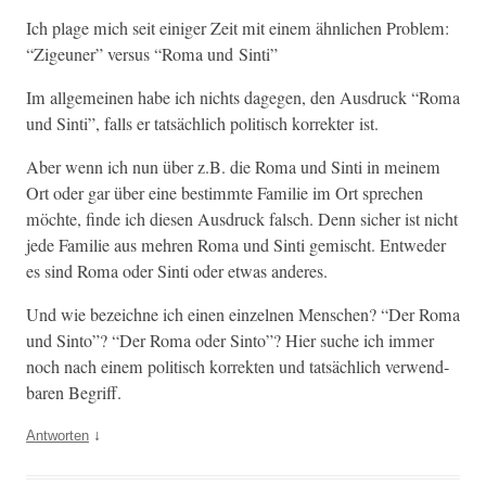
Ich plage mich seit einiger Zeit mit einem ähn­lichen Prob­lem:
“Zige­uner” ver­sus “Roma und Sinti”
Im all­ge­meinen habe ich nichts dage­gen, den Aus­druck “Roma
und Sin­ti”, falls er tat­säch­lich poli­tisch kor­rek­ter ist.
Aber wenn ich nun über z.B. die Roma und Sin­ti in meinem
Ort oder gar über eine bes­timmte Fam­i­lie im Ort sprechen
möchte, finde ich diesen Aus­druck falsch. Denn sich­er ist nicht
jede Fam­i­lie aus mehren Roma und Sin­ti gemis­cht. Entwed­er
es sind Roma oder Sin­ti oder etwas anderes.
Und wie beze­ichne ich einen einzel­nen Men­schen? “Der Roma
und Sin­to”? “Der Roma oder Sin­to”? Hier suche ich immer
noch nach einem poli­tisch kor­rek­ten und tat­säch­lich ver­wend­
baren Begriff.
↓
Antworten