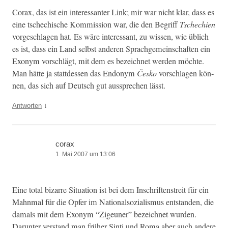
Corax, das ist ein inter­es­san­ter Link; mir war nicht klar, dass es
eine tschechis­che Kom­mis­sion war, die den Begriff
Tschechien
vorgeschla­gen hat. Es wäre inter­es­sant, zu wis­sen, wie üblich
es ist, dass ein Land selb­st anderen Sprachge­mein­schaften ein
Exonym vorschlägt, mit dem es beze­ich­net wer­den möchte.
Man hätte ja stattdessen das Endonym
Česko
vorschla­gen kön­
nen, das sich auf Deutsch gut aussprechen lässt.
↓
Antworten
corax
1. Mai 2007 um 13:06
Eine total bizarre Sit­u­a­tion ist bei dem Inschriften­stre­it für ein
Mah­n­mal für die Opfer im Nation­al­sozial­is­mus ent­standen, die
damals mit dem Exonym “Zige­uner” beze­ich­net wur­den.
Darunter ver­stand man früher Sin­ti und Roma aber auch andere