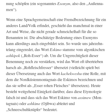
nung schöpfen (ein soge­nan­ntes
Exonym
, also den „Außen­na­
men“).
Wenn eine Sprachge­mein­schaft eine Fremd­beze­ich­nung für ein
anderes Land/Volk erfind­et, geschieht das manch­mal in ein­er
Art und Weise, die nicht ger­ade schme­ichel­haft für die so
Benan­nten ist.
Die abschätzige Bedeu­tung eines Exonyms
kann allerd­ings auch einge­bildet sein. So wurde uns jahrzehn­
te­lang ein­gere­det, das Wort
Eski­mo
stamme vom algonkischen
ashkipok
(„Roh-Ess­er“) ab. Um die Ungerechtigkeit dieser
Benen­nung noch zu ver­stärken, wird das Wort oft über­trieben
harsch als „Rohfleis­chfress­er“ über­set­zt (vielle­icht spielt bei
dieser Über­set­zung auch das Wort
kachek­weshu
eine Rolle, mit
dem die Nord­küsten­mon­tag­nais die Eski­mos beze­ich­nen und
das sie selb­st als „Ess­er rohen Fleis­ches“ über­set­zen). Heute
beste­ht weit­ge­hend Einigkeit darüber, dass diese Ety­molo­gie
falsch ist und dass sich das Wort Eski­mo von
assimew
(Mon­
tag­nais) oder
ashkime
(Ojib­wa) ableit­et und
„Schneeschuhknüpfer“ bedeutet.