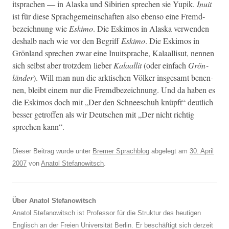
it­sprachen — in Alas­ka und Sibirien sprechen sie Yupik.
Inu­it
ist für diese Sprachge­mein­schaften also eben­so eine Fremd­
beze­ich­nung wie
Eski­mo
. Die Eski­mos in Alas­ka ver­wen­den
deshalb nach wie vor den Begriff
Eski­mo
. Die Eski­mos in
Grön­land sprechen zwar eine Inu­it­sprache, Kalaal­lisut, nen­nen
sich selb­st aber trotz­dem lieber
Kalaal­lit
(oder ein­fach
Grön­
län­der
). Will man nun die ark­tis­chen Völk­er ins­ge­samt benen­
nen, bleibt einem nur die Fremd­beze­ich­nung. Und da haben es
die Eski­mos doch mit „Der den Schneeschuh knüpft“ deut­lich
bess­er getrof­fen als wir Deutschen mit „Der nicht richtig
sprechen kann“.
Dieser Beitrag wurde unter
Bremer Sprachblog
abgelegt am
30. April
2007
von
Anatol Stefanowitsch
.
Über Anatol Stefanowitsch
Anatol Stefanowitsch ist Professor für die Struktur des heutigen
Englisch an der Freien Universität Berlin. Er beschäftigt sich derzeit