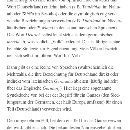
Wort Deutsch(land) entlehnt haben (z.B.
Teutōti­t­lan
im Nahu­
atl oder
Tôitšhi
im Sesotho) oder die ety­mol­o­gisch eng ver­
wandte Beze­ich­nun­gen ver­wen­den (z.B.
Duit­s­land
im Nieder­
ländis­chen oder
Tysk­land
in den skan­di­navis­chen Sprachen).
Das Wort
Deutsch
selb­st leit­et sich aus dem ger­man­is­chen
theo­da
ab, was schlicht „Volk“ bedeutet. Das ist übri­gens eine
beliebte Strate­gie zur Eigen­be­nen­nung: viele Völk­er beze­ich­
nen sich selb­st mit ihrem Wort für „Volk“.
Dann gibt es eine Rei­he von Sprachen (wahrschein­lich die
Mehrzahl), die ihre Beze­ich­nung für Deutsch­land direkt oder
indi­rekt vom lateinis­chen
Ger­ma­nia
ableit­en (häu­fig indi­rekt
über das Englis­che
Ger­many
). Hier liegt eine soge­nan­nte
Synek­doche vor, bei der der Begriff für ein Ganzes (den Sied­
lungsraum der Ger­ma­nen, der halb Europa umfasste) für einen
Teil (Deutsch­land) ver­wen­det wird.
Den umgekehrten Fall, bei dem ein Teil für das Ganze ver­wen­
det wird, gibt es auch. Die bekan­ntesten Namensge­ber dürften