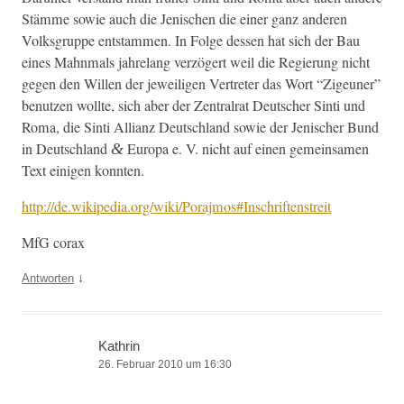
Stämme sowie auch die Jenis­chen die ein­er ganz anderen
Volks­gruppe entstam­men. In Folge dessen hat sich der Bau
eines Mah­n­mals jahre­lang verzögert weil die Regierung nicht
gegen den Willen der jew­eili­gen Vertreter das Wort “Zige­uner”
benutzen wollte, sich aber der Zen­tral­rat Deutsch­er Sin­ti und
Roma, die Sin­ti Allianz Deutsch­land sowie der Jenis­ch­er Bund
in Deutsch­land
Europa e. V. nicht auf einen gemein­samen
&
Text eini­gen konnten.
http://de.wikipedia.org/wiki/Porajmos#Inschriftenstreit
MfG corax
↓
Antworten
Kathrin
26. Februar 2010 um 16:30