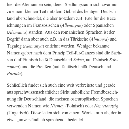
hier die Ale­man­nen sein, deren Sied­lungsraum sich zwar nur
zu einem kleinen Teil mit dem Gebi­et des heuti­gen Deutsch­
land über­schnei­det, die aber trotz­dem z.B. Pate für die Beze­
ich­nun­gen im Franzö­sis­chen (
Alle­magne
) oder Spanis­chen
(
Ale­ma­nia
) standen. Aus den roman­is­chen Sprachen ist der
Begriff dann aber auch z.B. in das Türkische (
Almanya
) und
Taga­log (
Ale­manya
) entlehnt wor­den. Weniger bekan­nte
Namensge­ber nach dem Prinzip Teil-für-Ganzes sind die Sach­
sen (auf Finnisch heißt Deutsch­land
Sak­sa
, auf Est­nisch
Sak­
samaa
) und die Preußen (auf Tahi­tisch heißt Deutsch­land
Puru­tia
).
Schließlich find­et sich auch eine weit ver­bre­it­ete und ger­ade
aus sprach­wis­senschaftlich­er Sicht unhöfliche Fremd­beze­ich­
nung für Deutsch­land: die meis­ten osteu­ropäis­chen Sprachen
ver­wen­den Namen wie
Niem­cy
(Pol­nisch) oder
Néme­tország
(Ungarisch). Diese leit­en sich von einem Wort­stamm ab, der in
etwa „unver­ständlich sprechend“ bedeutet.