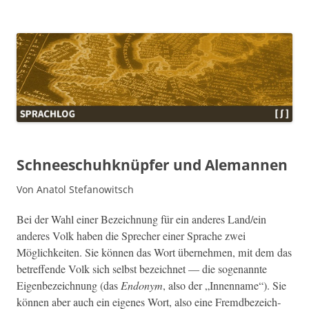
Sprachlog
Schneeschuhknüpfer und Alemannen
Von Anatol Stefanowitsch
Bei der Wahl ein­er Beze­ich­nung für ein anderes Land/ein
anderes Volk haben die Sprech­er ein­er Sprache zwei
Möglichkeit­en. Sie kön­nen das Wort übernehmen, mit dem das
betr­e­f­fende Volk sich selb­st beze­ich­net — die soge­nan­nte
Eigen­beze­ich­nung (das
Endonym
, also der „Innen­name“). Sie
kön­nen aber auch ein eigenes Wort, also eine Fremd­beze­ich­