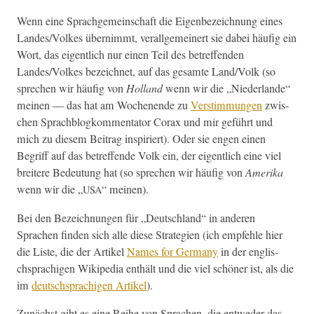
Wenn eine Sprachge­mein­schaft die Eigen­beze­ich­nung eines
Landes/Volkes übern­immt, ver­all­ge­mein­ert sie dabei häu­fig ein
Wort, das eigentlich nur einen Teil des betr­e­f­fend­en
Landes/Volkes beze­ich­net, auf das gesamte Land/Volk (so
sprechen wir häu­fig von
Hol­land
wenn wir die „Nieder­lande“
meinen — das hat am Woch­enende zu
Ver­stim­mungen
zwis­
chen Sprach­blogkom­men­ta­tor Corax und mir geführt und
mich zu diesem Beitrag inspiri­ert). Oder sie engen einen
Begriff auf das betr­e­f­fende Volk ein, der eigentlich eine viel
bre­it­ere Bedeu­tung hat (so sprechen wir häu­fig von
Ameri­ka
wenn wir die „
“ meinen).
USA
Bei den Beze­ich­nun­gen für „Deutsch­land“ in anderen
Sprachen find­en sich alle diese Strate­gien (ich empfehle hier
die Liste, die der Artikel
Names for Ger­many
in der englis­
chsprachi­gen Wikipedia enthält und die viel schön­er ist, als die
im
deutschsprachi­gen Artikel
).
Zunächst gibt es eine Rei­he von Sprachen, die entwed­er das