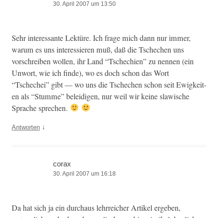
30. April 2007 um 13:50
Sehr inter­es­sante Lek­türe. Ich frage mich dann nur immer,
warum es uns inter­essieren muß, daß die Tschechen uns
vorschreiben wollen, ihr Land “Tschechien” zu nen­nen (ein
Unwort, wie ich finde), wo es doch schon das Wort
“Tschechei” gibt — wo uns die Tschechen schon seit Ewigkeit­
en als “Stumme” belei­di­gen, nur weil wir keine slaw­is­che
Sprache sprechen.
↓
Antworten
corax
30. April 2007 um 16:18
Da hat sich ja ein dur­chaus lehrre­ich­er Artikel ergeben,