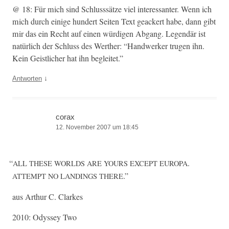
@ 18: Für mich sind Schlusssätze viel inter­es­san­ter. Wenn ich
mich durch einige hun­dert Seit­en Text geack­ert habe, dann gibt
mir das ein Recht auf einen würdi­gen Abgang. Leg­endär ist
natür­lich der Schluss des Werther: “Handw­erk­er tru­gen ihn.
Kein Geistlich­er hat ihn begleitet.”
↓
Antworten
corax
12. November 2007 um 18:45
“
.
ALL
THESE
WORLDS
ARE
YOURS
EXCEPT
EUROPA
.”
ATTEMPT
NO
LANDINGS
THERE
aus Arthur C. Clarkes
2010: Odyssey Two