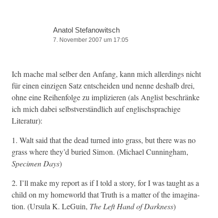
Anatol Stefanowitsch
7. November 2007 um 17:05
Ich mache mal sel­ber den Anfang, kann mich allerd­ings nicht
für einen einzi­gen Satz entschei­den und nenne deshalb drei,
ohne eine Rei­hen­folge zu implizieren (als Anglist beschränke
ich mich dabei selb­stver­ständlich auf englis­chsprachige
Literatur):
1. Walt said that the dead turned into grass, but there was no
grass where they’d buried Simon. (Michael Cun­ning­ham,
Spec­i­men Days
)
2. I’ll make my report as if I told a sto­ry, for I was taught as a
child on my home­world that Truth is a mat­ter of the imag­i­na­
tion. (Ursu­la K. LeGuin,
The Left Hand of Dark­ness
)