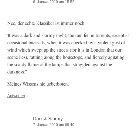
6. Januar 2010 um 15:52
Nee, der echte Klas­sik­er ist immer noch:
“
It was a dark and stormy night; the rain fell in tor­rents, except at
occa­sion­al inter­vals, when it was checked by a vio­lent gust of
wind which swept up the streets (for it is in Lon­don that our
scene lies), rat­tling along the house­tops, and fierce­ly agi­tat­ing
the scanty flame of the lamps that strug­gled against the
darkness.”
Meines Wis­sens nie ueberboten.
↓
Antworten
Dark & Stormy
7. Januar 2010 um 09:40