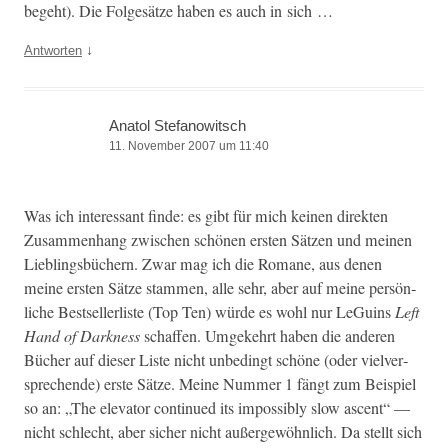
bege­ht). Die Folgesätze haben es auch in sich …
↓
Antworten
Anatol Stefanowitsch
11. November 2007 um 11:40
Was ich inter­es­sant finde: es gibt für mich keinen direk­ten
Zusam­men­hang zwis­chen schö­nen ersten Sätzen und meinen
Lieblings­büch­ern. Zwar mag ich die Romane, aus denen
meine ersten Sätze stam­men, alle sehr, aber auf meine per­sön­
liche Best­sellerliste (Top Ten) würde es wohl nur LeGuins
Left
Hand of Dark­ness
schaf­fen. Umgekehrt haben die anderen
Büch­er auf dieser Liste nicht unbe­d­ingt schöne (oder vielver­
sprechende) erste Sätze. Meine Num­mer 1 fängt zum Beispiel
so an: „The ele­va­tor con­tin­ued its impos­si­bly slow ascent“ —
nicht schlecht, aber sich­er nicht außergewöhn­lich. Da stellt sich