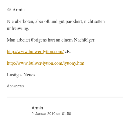
@ Armin
Nie über­boten, aber oft und gut par­o­diert, nicht sel­ten
unfreiwillig.
Man arbeit­et übri­gens hart an einem Nachfolger:
http://www.bulwer-lytton.com/
zB.
http://www.bulwer-lytton.com/lyttony.htm
Lustiges Neues!
↓
Antworten
Armin
9. Januar 2010 um 01:50