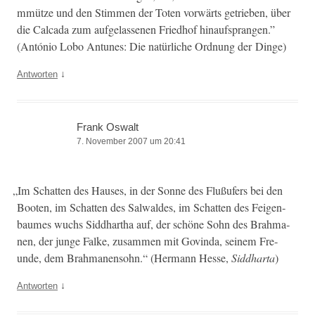
m­mütze und den Stim­men der Toten vor­wärts getrieben, über
die Cal­ca­da zum aufge­lasse­nen Fried­hof hin­auf­sprangen.”
(António Lobo Antunes: Die natür­liche Ord­nung der Dinge)
↓
Antworten
Frank Oswalt
7. November 2007 um 20:41
„
Im Schat­ten des Haus­es, in der Sonne des Flußufers bei den
Booten, im Schat­ten des Sal­waldes, im Schat­ten des Feigen­
baumes wuchs Sid­dhartha auf, der schöne Sohn des Brah­ma­
nen, der junge Falke, zusam­men mit Govin­da, seinem Fre­
unde, dem Brah­ma­nen­sohn.“ (Her­mann Hesse,
Sid­dhar­ta
)
↓
Antworten