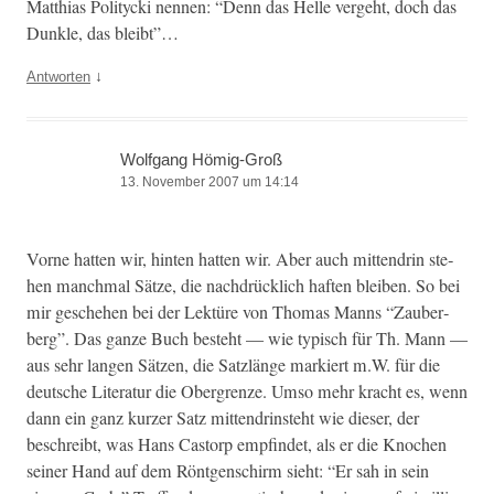
Matthias Poli­ty­c­ki nen­nen: “Denn das Helle verge­ht, doch das
Dun­kle, das bleibt”…
↓
Antworten
Wolfgang Hömig-Groß
13. November 2007 um 14:14
Vorne hat­ten wir, hin­ten hat­ten wir. Aber auch mit­ten­drin ste­
hen manch­mal Sätze, die nach­drück­lich haften bleiben. So bei
mir geschehen bei der Lek­türe von Thomas Manns “Zauber­
berg”. Das ganze Buch beste­ht — wie typ­isch für Th. Mann —
aus sehr lan­gen Sätzen, die Sat­zlänge markiert m.W. für die
deutsche Lit­er­atur die Ober­gren­ze. Umso mehr kracht es, wenn
dann ein ganz kurz­er Satz mit­ten­drin­ste­ht wie dieser, der
beschreibt, was Hans Cas­torp empfind­et, als er die Knochen
sein­er Hand auf dem Rönt­gen­schirm sieht: “Er sah in sein