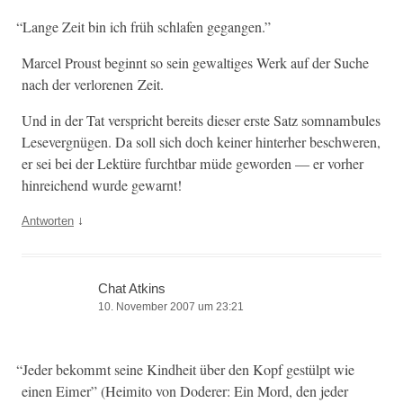
“
Lange Zeit bin ich früh schlafen gegangen.”
Mar­cel Proust begin­nt so sein gewaltiges Werk auf der Suche
nach der ver­lore­nen Zeit.
Und in der Tat ver­spricht bere­its dieser erste Satz som­nam­bules
Lesev­ergnü­gen. Da soll sich doch kein­er hin­ter­her beschw­eren,
er sei bei der Lek­türe furcht­bar müde gewor­den — er vorher
hin­re­ichend wurde gewarnt!
↓
Antworten
Chat Atkins
10. November 2007 um 23:21
“
Jed­er bekommt seine Kind­heit über den Kopf gestülpt wie
einen Eimer” (Heim­i­to von Doder­er: Ein Mord, den jed­er