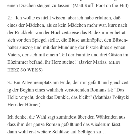
einen Drachen steigen zu lassen” (Matt Ruff, Fool on the Hill)
2.: “Ich wollte es nicht wis­sen, aber ich habe erfahren, daß
eines der Mäd­chen, als es kein Mäd­chen mehr war, kurz nach
der Rück­kehr von der Hochzeit­sreise das Badez­im­mer betrat,
sich vor den Spiegel stellte, die Bluse aufknöpfte, den Büsten­
hal­ter aus­zog und mit der Mün­dung der Pis­tole ihres eige­nen
Vaters, der sich mit einem Teil der Fam­i­lie und drei Gästen im
Eßz­im­mer befand, ihr Herz suchte.” (Javier Marias,
MEIN
)
HERZ
SO
WEISS
3.: Ein All­ge­mein­platz am Ende, der mir gefällt und gle­ichzeit­
ig der Beginn eines wahrlich ver­stören­den Romans ist: “Das
Helle verge­ht, doch das Dun­kle, das bleibt” (Matthias Poli­ty­c­ki,
Herr der Hörner).
Ich denke, die Wahl sagt zumin­d­est über den Wäh­len­den aus,
dass ihm der ganze Roman gefällt und das wiederum lässt
dann wohl erst weit­ere Schlüsse auf Sel­bi­gen zu…