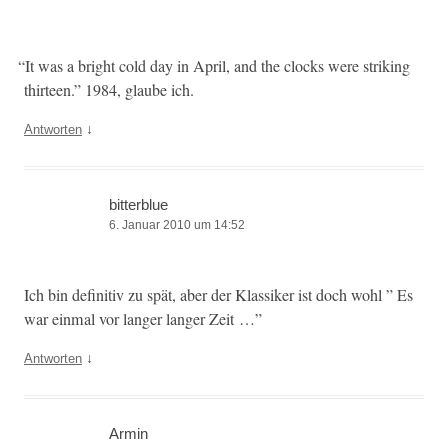
“
It was a bright cold day in April, and the clocks were strik­ing
thir­teen.” 1984, glaube ich.
↓
Antworten
bitterblue
6. Januar 2010 um 14:52
Ich bin defin­i­tiv zu spät, aber der Klas­sik­er ist doch wohl ” Es
war ein­mal vor langer langer Zeit …”
↓
Antworten
Armin