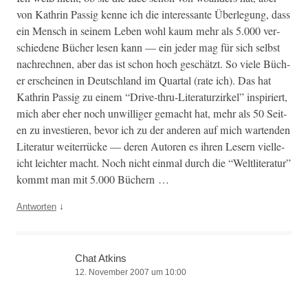
von Kathrin Pas­sig kenne ich die inter­es­sante Über­legung, dass
ein Men­sch in seinem Leben wohl kaum mehr als 5.000 ver­
schiedene Büch­er lesen kann — ein jed­er mag für sich selb­st
nachrech­nen, aber das ist schon hoch geschätzt. So viele Büch­
er erscheinen in Deutsch­land im Quar­tal (rate ich). Das hat
Kathrin Pas­sig zu einem “Dri­ve-thru-Lit­er­aturzirkel” inspiri­ert,
mich aber eher noch unwilliger gemacht hat, mehr als 50 Seit­
en zu investieren, bevor ich zu der anderen auf mich wartenden
Lit­er­atur weit­er­rücke — deren Autoren es ihren Lesern vielle­
icht leichter macht. Noch nicht ein­mal durch die “Weltlit­er­atur”
kommt man mit 5.000 Büchern …
↓
Antworten
Chat Atkins
12. November 2007 um 10:00