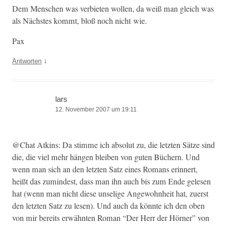
Dem Men­schen was ver­bi­eten wollen, da weiß man gle­ich was
als Näch­stes kommt, bloß noch nicht wie.
Pax
↓
Antworten
lars
12. November 2007 um 19:11
@Chat Atkins: Da stimme ich abso­lut zu, die let­zten Sätze sind
die, die viel mehr hän­gen bleiben von guten Büch­ern. Und
wenn man sich an den let­zten Satz eines Romans erin­nert,
heißt das zumin­d­est, dass man ihn auch bis zum Ende gele­sen
hat (wenn man nicht diese unselige Ange­wohn­heit hat, zuerst
den let­zten Satz zu lesen). Und auch da kön­nte ich den oben
von mir bere­its erwäh­n­ten Roman “Der Herr der Hörn­er” von