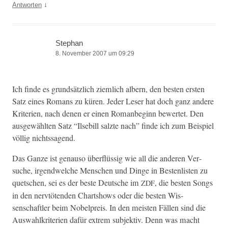
↓
Antworten
Stephan
8. November 2007 um 09:29
Ich finde es grund­sät­zlich ziem­lich albern, den besten ersten
Satz eines Romans zu küren. Jed­er Leser hat doch ganz andere
Kri­te­rien, nach denen er einen Roman­be­ginn bew­ertet. Den
aus­gewählten Satz “Ilse­bill salzte nach” finde ich zum Beispiel
völ­lig nichtssagend.
Das Ganze ist genau­so über­flüs­sig wie all die anderen Ver­
suche, irgendwelche Men­schen und Dinge in Besten­lis­ten zu
quetschen, sei es der beste Deutsche im
, die besten Songs
ZDF
in den nervtö­ten­den Chartshows oder die besten Wis­
senschaftler beim Nobel­preis. In den meis­ten Fällen sind die
Auswahlkri­te­rien dafür extrem sub­jek­tiv. Denn was macht