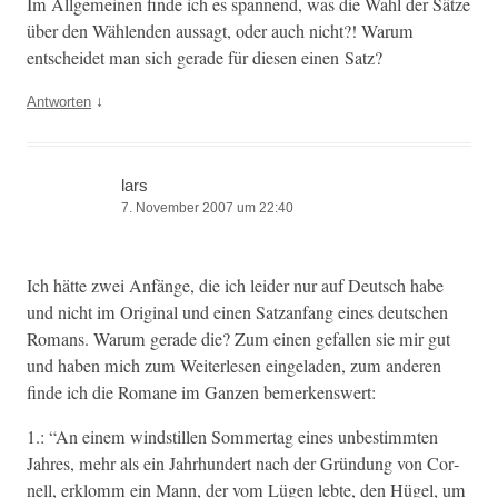
Im All­ge­meinen finde ich es span­nend, was die Wahl der Sätze
über den Wäh­len­den aus­sagt, oder auch nicht?! Warum
entschei­det man sich ger­ade für diesen einen Satz?
↓
Antworten
lars
7. November 2007 um 22:40
Ich hätte zwei Anfänge, die ich lei­der nur auf Deutsch habe
und nicht im Orig­i­nal und einen Satzan­fang eines deutschen
Romans. Warum ger­ade die? Zum einen gefall­en sie mir gut
und haben mich zum Weit­er­lesen ein­ge­laden, zum anderen
finde ich die Romane im Ganzen bemerkenswert:
1.: “An einem wind­stillen Som­mertag eines unbes­timmten
Jahres, mehr als ein Jahrhun­dert nach der Grün­dung von Cor­
nell, erk­lomm ein Mann, der vom Lügen lebte, den Hügel, um