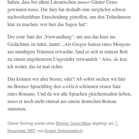
haben, dass bei allem Lit­er­arischen
immer
Gün­ter Grass
gewin­nen muss. Die Jury hat deshalb eine möglichst schw­er
nachvol­lziehbare Entschei­dung getrof­fen, um den Teil­nehmern
klar zu machen, wer hier das Sagen hat“.
Der erste Satz der „Ver­wand­lung“, um uns das kurz ins
Gedächt­nis zu rufen, lautet: „Als Gre­gor Sam­sa eines Mor­gens
aus unruhi­gen Träu­men erwachte, fand er sich in seinem Bett
zu einem unge­heueren Ungeziefer ver­wan­delt.“ Also,
da
lese
ich weit­er, das ist mal sicher.
Das kön­nen wir aber bess­er, oder? Ab sofort suchen wir hier
im Bre­mer Sprach­blog den
wirk­lich
schön­sten ersten Satz
eines Romans. Und da wir alle Sprachen gle­icher­maßen lieben,
muss er noch nicht ein­mal aus einem deutschen Roman
stammen.
Dieser Beitrag wurde unter
Bremer Sprachblog
abgelegt am
7.
November 2007
von
Anatol Stefanowitsch
.