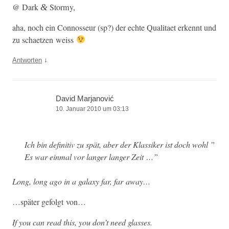
@ Dark
Stormy,
&
aha, noch ein Con­nosseur (sp?) der echte Qual­i­taet erken­nt und
zu schaet­zen weiss
↓
Antworten
David Marjanović
10. Januar 2010 um 03:13
Ich bin defin­i­tiv zu spät, aber der Klas­sik­er ist doch wohl ”
Es war ein­mal vor langer langer Zeit …”
Long, long ago in a galaxy far, far away…
…später gefol­gt von…
If you can read this, you don’t need glasses.