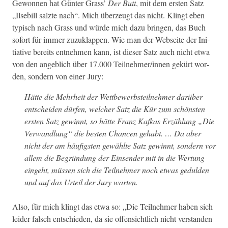
Gewon­nen hat Gün­ter Grass’
Der Butt
, mit dem ersten Satz
„Ilse­bill salzte nach“. Mich überzeugt das nicht. Klingt eben
typ­isch nach Grass und würde mich dazu brin­gen, das Buch
sofort für immer zuzuk­lap­pen. Wie man der Web­seite der Ini­
tia­tive bere­its ent­nehmen kann, ist dieser Satz auch nicht etwa
von den ange­blich über 17.000 Teilnehmer/innen gekürt wor­
den, son­dern von ein­er Jury:
Hätte die Mehrheit der Wet­tbe­werb­steil­nehmer darüber
entschei­den dür­fen, welch­er Satz die Kür zum schön­sten
ersten Satz gewin­nt, so hätte Franz Kafkas Erzäh­lung „Die
Ver­wand­lung“ die besten Chan­cen gehabt. … Da aber
nicht der am häu­fig­sten gewählte Satz gewin­nt, son­dern vor
allem die Begrün­dung der Ein­sender mit in die Wer­tung
einge­ht, müssen sich die Teil­nehmer noch etwas gedulden
und auf das Urteil der Jury warten.
Also, für mich klingt das etwa so: „Die Teil­nehmer haben sich
lei­der falsch entsch­ieden, da sie offen­sichtlich nicht ver­standen