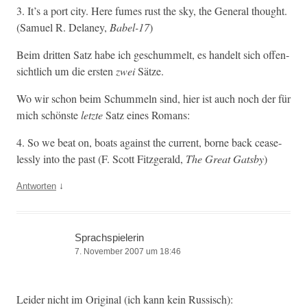
3. It’s a port city. Here fumes rust the sky, the Gen­er­al thought.
(Samuel R. Delaney,
Babel-17
)
Beim drit­ten Satz habe ich geschum­melt, es han­delt sich offen­
sichtlich um die ersten
zwei
Sätze.
Wo wir schon beim Schum­meln sind, hier ist auch noch der für
mich schön­ste
let­zte
Satz eines Romans:
4. So we beat on, boats against the cur­rent, borne back cease­
less­ly into the past (F. Scott Fitzger­ald,
The Great Gats­by
)
↓
Antworten
Sprachspielerin
7. November 2007 um 18:46
Lei­der nicht im Orig­i­nal (ich kann kein Russisch):