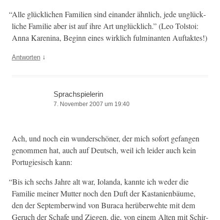
“
Alle glück­lichen Fam­i­lien sind einan­der ähn­lich, jede unglück­
liche Fam­i­lie aber ist auf ihre Art unglück­lich.” (Leo Tol­stoi:
Anna Karen­i­na, Beginn eines wirk­lich ful­mi­nan­ten Auftaktes!)
↓
Antworten
Sprachspielerin
7. November 2007 um 19:40
Ach, und noch ein wun­der­schön­er, der mich sofort gefan­gen
genom­men hat, auch auf Deutsch, weil ich lei­der auch kein
Por­tugiesisch kann:
“
Bis ich sechs Jahre alt war, Iolan­da, kan­nte ich wed­er die
Fam­i­lie mein­er Mut­ter noch den Duft der Kas­tanien­bäume,
den der Sep­tem­ber­wind von Bura­ca herüber­we­hte mit dem
Geruch der Schafe und Ziegen, die, von einem Alten mit Schir­