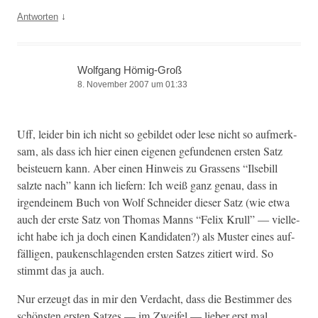
↓
Antworten
Wolfgang Hömig-Groß
8. November 2007 um 01:33
Uff, lei­der bin ich nicht so gebildet oder lese nicht so aufmerk­
sam, als dass ich hier einen eige­nen gefun­de­nen ersten Satz
beis­teuern kann. Aber einen Hin­weis zu Grassens “Ilse­bill
salzte nach” kann ich liefern: Ich weiß ganz genau, dass in
irgen­deinem Buch von Wolf Schnei­der dieser Satz (wie etwa
auch der erste Satz von Thomas Manns “Felix Krull” — vielle­
icht habe ich ja doch einen Kan­di­dat­en?) als Muster eines auf­
fäl­li­gen, pauken­schla­gen­den ersten Satzes zitiert wird. So
stimmt das ja auch.
Nur erzeugt das in mir den Ver­dacht, dass die Bes­tim­mer des
schön­sten ersten Satzes — im Zweifel — lieber erst mal