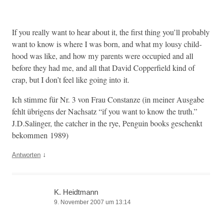
If you real­ly want to hear about it, the first thing you’ll prob­a­bly
want to know is where I was born, and what my lousy child­
hood was like, and how my par­ents were occu­pied and all
before they had me, and all that David Cop­per­field kind of
crap, but I don’t feel like going into it.
Ich stimme für Nr. 3 von Frau Con­stanze (in mein­er Aus­gabe
fehlt übri­gens der Nach­satz “if you want to know the truth.”
J.D.Salinger, the catch­er in the rye, Pen­guin books geschenkt
bekom­men 1989)
↓
Antworten
K. Heidtmann
9. November 2007 um 13:14