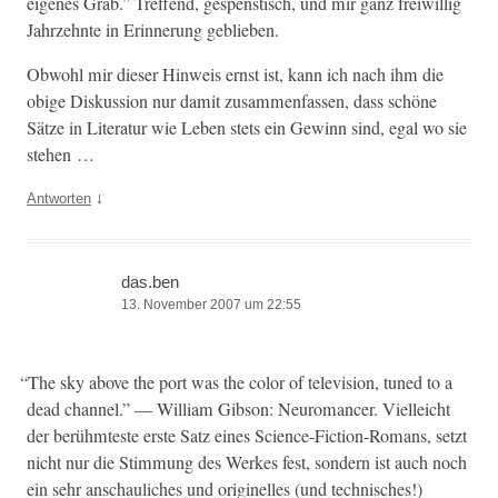
eigenes Grab.” Tre­f­fend, gespen­stisch, und mir ganz frei­willig
Jahrzehnte in Erin­nerung geblieben.
Obwohl mir dieser Hin­weis ernst ist, kann ich nach ihm die
obige Diskus­sion nur damit zusam­men­fassen, dass schöne
Sätze in Lit­er­atur wie Leben stets ein Gewinn sind, egal wo sie
stehen …
↓
Antworten
das.ben
13. November 2007 um 22:55
“
The sky above the port was the col­or of tele­vi­sion, tuned to a
dead chan­nel.” — William Gib­son: Neu­ro­mancer. Vielle­icht
der berühmteste erste Satz eines Sci­ence-Fic­tion-Romans, set­zt
nicht nur die Stim­mung des Werkes fest, son­dern ist auch noch
ein sehr anschaulich­es und orig­inelles (und tech­nis­ches!)