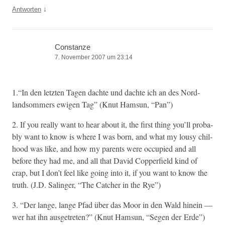
↓
Antworten
Constanze
7. November 2007 um 23:14
1.“In den let­zten Tagen dachte und dachte ich an des Nord­
land­som­mers ewigen Tag” (Knut Ham­sun, “Pan”)
2. If you real­ly want to hear about it, the first thing you’ll prob­a­
bly want to know is where I was born, and what my lousy chil­
hood was like, and how my par­ents were occu­pied and all
before they had me, and all that David Cop­per­field kind of
crap, but I don’t feel like going into it, if you want to know the
truth. (J.D. Salinger, “The Catch­er in the Rye”)
3. “Der lange, lange Pfad über das Moor in den Wald hinein —
wer hat ihn aus­ge­treten?” (Knut Ham­sun, “Segen der Erde”)