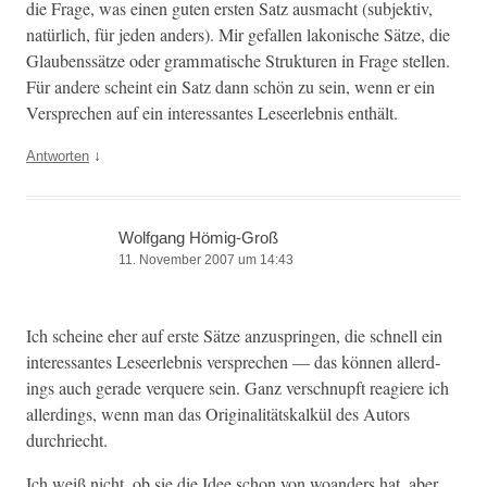
die Frage, was einen guten ersten Satz aus­macht (sub­jek­tiv,
natür­lich, für jeden anders). Mir gefall­en lakonis­che Sätze, die
Glaubenssätze oder gram­ma­tis­che Struk­turen in Frage stellen.
Für andere scheint ein Satz dann schön zu sein, wenn er ein
Ver­sprechen auf ein inter­es­santes Leseer­leb­nis enthält.
↓
Antworten
Wolfgang Hömig-Groß
11. November 2007 um 14:43
Ich scheine eher auf erste Sätze anzus­prin­gen, die schnell ein
inter­es­santes Leseer­leb­nis ver­sprechen — das kön­nen allerd­
ings auch ger­ade ver­quere sein. Ganz ver­schnupft reagiere ich
allerd­ings, wenn man das Orig­i­nal­ität­skalkül des Autors
durchriecht.
Ich weiß nicht, ob sie die Idee schon von woan­ders hat, aber