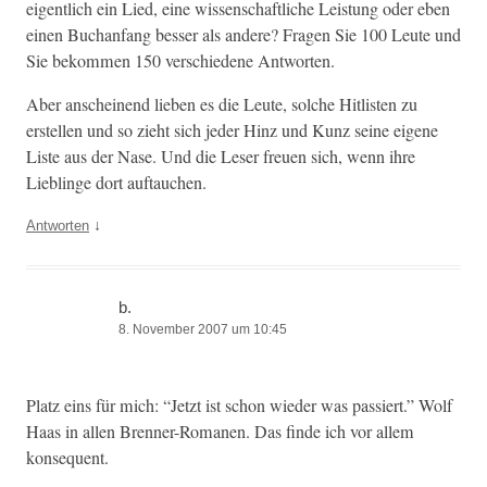
eigentlich ein Lied, eine wis­senschaftliche Leis­tung oder eben
einen Buchan­fang bess­er als andere? Fra­gen Sie 100 Leute und
Sie bekom­men 150 ver­schiedene Antworten.
Aber anscheinend lieben es die Leute, solche Hitlis­ten zu
erstellen und so zieht sich jed­er Hinz und Kunz seine eigene
Liste aus der Nase. Und die Leser freuen sich, wenn ihre
Lieblinge dort auftauchen.
↓
Antworten
b.
8. November 2007 um 10:45
Platz eins für mich: “Jet­zt ist schon wieder was passiert.” Wolf
Haas in allen Bren­ner-Roma­nen. Das finde ich vor allem
konsequent.