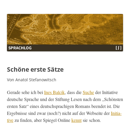
Sprachlog
Schöne erste Sätze
Von Anatol Stefanowitsch
Ger­ade sehe ich bei
Ines Bal­cik
, dass die
Suche
der Ini­tia­tive
deutsche Sprache und der Stiftung Lesen nach dem „Schön­sten
ersten Satz“ eines deutschsprachi­gen Romans been­det ist. Die
Ergeb­nisse sind zwar (noch?) nicht auf der Web­seite der
Ini­tia­
tive
zu find­en, aber Spiegel Online
ken­nt
sie schon.