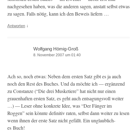
nachge­se­hen haben, was die anderen sagen, anstatt selb­st etwas
zu sagen. Falls nötig, kann ich den Beweis liefern …
↓
Antworten
Wolfgang Hömig-Groß
8. November 2007 um 01:40
Ach so, noch etwas: Neben dem ersten Satz gibt es ja auch
noch den Rest des Buch­es. Und da möchte ich — ergänzend
zu Con­stanze (“Die drei Mus­ketiere” hat nicht nur einen
grauen­haften ersten Satz, es geht auch entsa­gungsvoll weit­er
…) — Leser ohne konkrete Idee, was “Der Fänger im
Roggen” sein kön­nte defin­i­tiv rat­en, selb­st dann weit­er zu lesen
wenn ihnen der erste Satz nicht gefällt. Ein unglaublich­
es Buch!