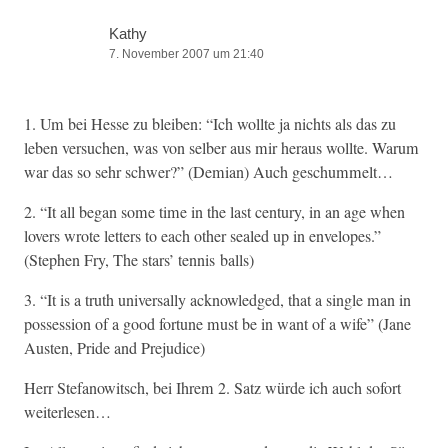
Kathy
7. November 2007 um 21:40
1. Um bei Hesse zu bleiben: “Ich wollte ja nichts als das zu
leben ver­suchen, was von sel­ber aus mir her­aus wollte. Warum
war das so sehr schw­er?” (Demi­an) Auch geschummelt…
2. “It all began some time in the last cen­tu­ry, in an age when
lovers wrote let­ters to each oth­er sealed up in envelopes.”
(Stephen Fry, The stars’ ten­nis balls)
3. “It is a truth uni­ver­sal­ly acknowl­edged, that a sin­gle man in
pos­ses­sion of a good for­tune must be in want of a wife” (Jane
Austen, Pride and Prejudice)
Herr Ste­fanow­itsch, bei Ihrem 2. Satz würde ich auch sofort
weiterlesen…