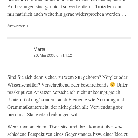
Auf­fas­sun­gen sind gar nicht so weit ent­fer­nt. Trotz­dem darf
mir natür­lich auch weit­er­hin gerne wider­sprochen werden …
↓
Antworten
Marta
20. Mai 2008 um 14:12
Sind Sie sich denn sich­er, zu wem
gehören? Nör­gler oder
SIE
Wis­senschaftler? Vorschreibend oder beschreibend?
Unter
präskrip­tiv­en Ansätzen ver­ste­he ich nicht unbe­d­ingt gle­ich
‘Unter­drück­ung’ son­dern auch Ele­mente wie Nor­mung und
Gram­matikun­ter­richt, der nicht gle­ich alle Ver­wen­dungs­for­
men (u.a. Slang etc.) beib­rin­gen will.
Wenn man an einem Tisch sitzt und dazu kommt über ver­
schiedene Per­spek­tiv­en eines Gegen­standes bzw. ein­er Idee zu