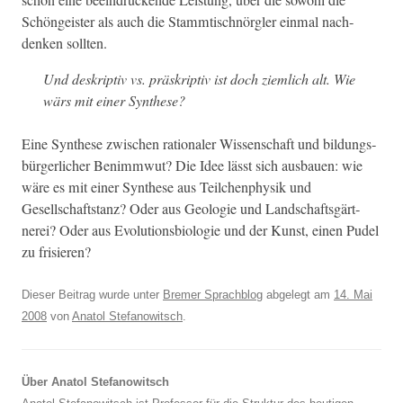
Schöngeis­ter als auch die Stammtis­chnör­gler ein­mal nach­
denken sollten.
Und deskrip­tiv vs. präskrip­tiv ist doch ziem­lich alt. Wie
wärs mit ein­er Synthese?
Eine Syn­these zwis­chen ratio­naler Wis­senschaft und bil­dungs­
bürg­er­lich­er Ben­immwut? Die Idee lässt sich aus­bauen: wie
wäre es mit ein­er Syn­these aus Teilchen­physik und
Gesellschaft­stanz? Oder aus Geolo­gie und Land­schafts­gärt­
nerei? Oder aus Evo­lu­tions­bi­olo­gie und der Kun­st, einen Pudel
zu frisieren?
Dieser Beitrag wurde unter
Bremer Sprachblog
abgelegt am
14. Mai
2008
von
Anatol Stefanowitsch
.
Über Anatol Stefanowitsch