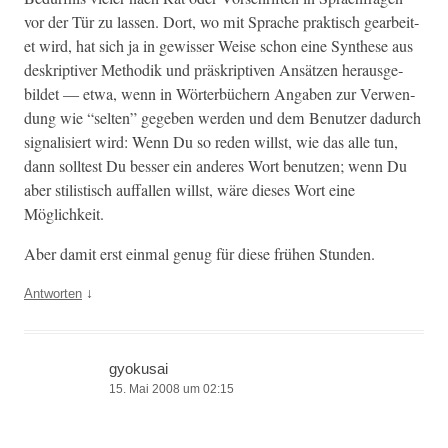
vor der Tür zu lassen. Dort, wo mit Sprache prak­tisch gear­beit­
et wird, hat sich ja in gewiss­er Weise schon eine Syn­these aus
deskrip­tiv­er Methodik und präskrip­tiv­en Ansätzen her­aus­ge­
bildet — etwa, wenn in Wörter­büch­ern Angaben zur Ver­wen­
dung wie “sel­ten” gegeben wer­den und dem Benutzer dadurch
sig­nal­isiert wird: Wenn Du so reden willst, wie das alle tun,
dann soll­test Du bess­er ein anderes Wort benutzen; wenn Du
aber stilis­tisch auf­fall­en willst, wäre dieses Wort eine
Möglichkeit.
Aber damit erst ein­mal genug für diese frühen Stunden.
↓
Antworten
gyokusai
15. Mai 2008 um 02:15