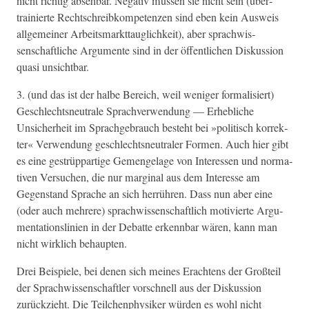
nicht richtig abse­hbar. Neg­a­tiv müssen sie nicht sein (über­
trainierte Rechtschreibkom­pe­ten­zen sind eben kein Ausweis
all­ge­mein­er Arbeits­mark­t­tauglichkeit), aber sprach­wis­
senschaftliche Argu­mente sind in der öffentlichen Diskus­sion
qua­si unsichtbar.
3. (und das ist der halbe Bere­ich, weil weniger for­mal­isiert)
Geschlecht­sneu­trale Sprachver­wen­dung — Erhe­bliche
Unsicher­heit im Sprachge­brauch beste­ht bei »poli­tisch kor­rek­
ter« Ver­wen­dung geschlecht­sneu­traler For­men. Auch hier gibt
es eine gestrüp­par­tige Gemen­ge­lage von Inter­essen und nor­ma­
tiv­en Ver­suchen, die nur mar­gin­al aus dem Inter­esse am
Gegen­stand Sprache an sich her­rühren. Dass nun aber eine
(oder auch mehrere) sprach­wis­senschaftlich motivierte Argu­
men­ta­tion­slin­ien in der Debat­te erkennbar wären, kann man
nicht wirk­lich behaupten.
Drei Beispiele, bei denen sich meines Eracht­ens der Großteil
der Sprach­wis­senschaftler vorschnell aus der Diskus­sion
zurückzieht. Die Teilchen­physik­er wür­den es wohl nicht