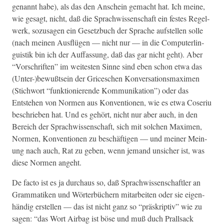
genan­nt habe), als das den Anschein gemacht hat. Ich meine,
wie gesagt, nicht, daß die Sprach­wis­senschaft ein festes Regel­
w­erk, sozusagen ein Geset­zbuch der Sprache auf­stellen solle
(nach meinen Aus­flü­gen — nicht nur — in die Com­put­er­lin­
guis­tik bin ich der Auf­fas­sung, daß das gar nicht geht). Aber
“Vorschriften” im weitesten Sinne sind eben schon etwa das
(Unter-)bewußtsein der Griceschen Kon­ver­sa­tion­s­maxi­men
(Stich­wort “funk­tion­ierende Kom­mu­nika­tion”) oder das
Entste­hen von Nor­men aus Kon­ven­tio­nen, wie es etwa Coseriu
beschrieben hat. Und es gehört, nicht nur aber auch, in den
Bere­ich der Sprach­wis­senschaft, sich mit solchen Maxi­men,
Nor­men, Kon­ven­tio­nen zu beschäfti­gen — und mein­er Mei­n­
ung nach auch, Rat zu geben, wenn jemand unsich­er ist, was
diese Nor­men angeht.
De fac­to ist es ja dur­chaus so, daß Sprach­wis­senschaftler an
Gram­matiken und Wörter­büch­ern mitar­beit­en oder sie eigen­
händig erstellen — das ist nicht ganz so “präskrip­tiv” wie zu
sagen: “das Wort Airbag ist böse und muß duch Prall­sack