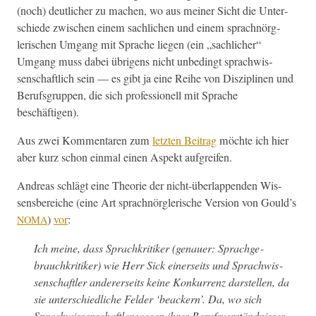
(noch) deut­lich­er zu machen, wo aus mein­er Sicht die Unter­
schiede zwis­chen einem sach­lichen und einem sprach­nör­g­
lerischen Umgang mit Sprache liegen (ein „sach­lich­er“
Umgang muss dabei übri­gens nicht unbe­d­ingt sprach­wis­
senschaftlich sein — es gibt ja eine Rei­he von Diszi­plinen und
Beruf­s­grup­pen, die sich pro­fes­sionell mit Sprache
beschäftigen).
Aus zwei Kom­mentaren zum
let­zten Beitrag
möchte ich hier
aber kurz schon ein­mal einen Aspekt aufgreifen.
Andreas schlägt eine The­o­rie der nicht-über­lap­pen­den Wis­
sens­bere­iche (eine Art sprach­nör­g­lerische Ver­sion von Gould’s
)
vor
:
NOMA
Ich meine, dass Sprachkri­tik­er (genauer: Sprachge­
brauchkri­tik­er) wie Herr Sick ein­er­seits und Sprach­wis­
senschaftler ander­er­seits keine Konkur­renz darstellen, da
sie unter­schiedliche Felder ‘beack­ern’. Da, wo sich
Sprach­wis­senschaftler wegen ihres Berufsver­ständ­niss­es