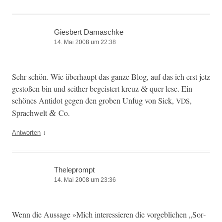
Giesbert Damaschke
14. Mai 2008 um 22:38
Sehr schön. Wie über­haupt das ganze Blog, auf das ich erst jetz
gestoßen bin und sei­ther begeis­tert kreuz
quer lese. Ein
&
schönes Anti­dot gegen den groben Unfug von Sick,
,
VDS
Sprach­welt
Co.
&
↓
Antworten
Theleprompt
14. Mai 2008 um 23:36
Wenn die Aus­sage »Mich inter­essieren die vorge­blichen „Sor­