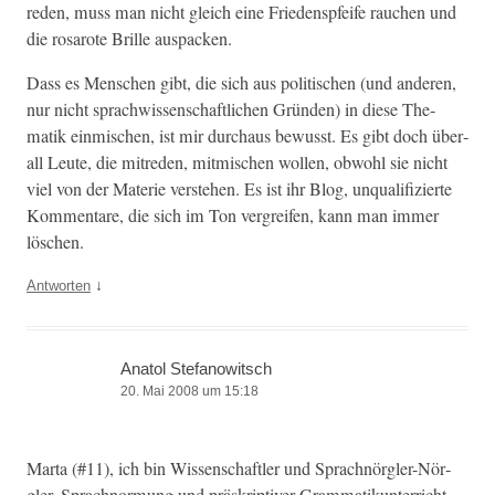
reden, muss man nicht gle­ich eine Frieden­spfeife rauchen und
die rosarote Brille auspacken.
Dass es Men­schen gibt, die sich aus poli­tis­chen (und anderen,
nur nicht sprach­wis­senschaftlichen Grün­den) in diese The­
matik ein­mis­chen, ist mir dur­chaus bewusst. Es gibt doch über­
all Leute, die mitre­den, mit­mis­chen wollen, obwohl sie nicht
viel von der Materie ver­ste­hen. Es ist ihr Blog, unqual­i­fizierte
Kom­mentare, die sich im Ton ver­greifen, kann man immer
löschen.
↓
Antworten
Anatol Stefanowitsch
20. Mai 2008 um 15:18
Mar­ta (#11), ich bin Wis­senschaftler und Sprach­nör­gler-Nör­
gler. Sprach­nor­mung und präskrip­tiv­er Gram­matikun­ter­richt