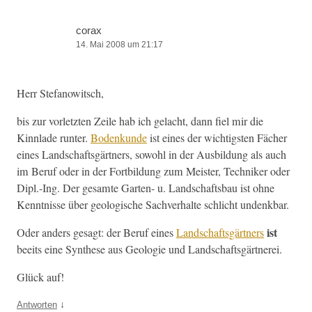
corax
14. Mai 2008 um 21:17
Herr Ste­fanow­itsch,
bis zur vor­let­zten Zeile hab ich gelacht, dann fiel mir die
Kinnlade runter.
Bodenkunde
ist eines der wichtig­sten Fäch­er
eines Land­schafts­gärt­ners, sowohl in der Aus­bil­dung als auch
im Beruf oder in der Fort­bil­dung zum Meis­ter, Tech­niker oder
Dipl.-Ing. Der gesamte Garten- u. Land­schafts­bau ist ohne
Ken­nt­nisse über geol­o­gis­che Sachver­halte schlicht undenkbar.
ist
Oder anders gesagt: der Beruf eines
Land­schafts­gärt­ners
beeits eine Syn­these aus Geolo­gie und Landschaftsgärtnerei.
Glück auf!
↓
Antworten