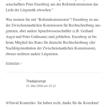
senschaftlers Peter Eisen­berg aus der Reformkom­mis­sion das
Licht der Lin­guis­tik erloschen.”
Was meinen Sie mit “Reformkom­mis­sion”? Eisen­berg ist aus
der Zwis­chen­staatlichen Kom­mis­sion für Rechtschrei­bung aus­
ge­treten, aber andere Sprach­wis­senschaftler (z.B. Ger­hard
Augst und Peter Gall­mann) sind geblieben. Eisen­berg ist bis
heute Mit­glied des Rates für deutsche Rechtschrei­bung (der
Nach­fol­ge­in­sti­tu­tion der Zwis­chen­staatlichen Kom­mis­sion),
eben­so mehrere andere Linguisten.
↓
Antworten
Theleprompt
15. Mai 2008 um 15:12
@David Koni­et­zko: Sie haben recht, danke für die Korrektur!