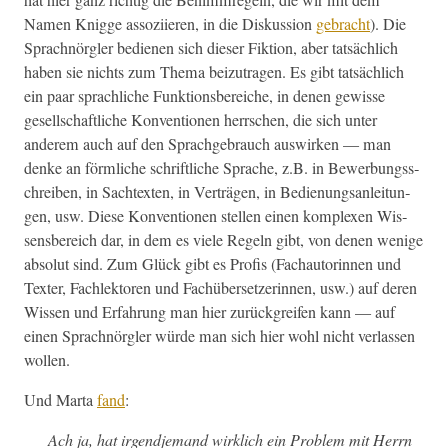
Namen Knigge assozi­ieren, in die Diskus­sion
gebracht
). Die
Sprach­nör­gler bedi­enen sich dieser Fik­tion, aber tat­säch­lich
haben sie nichts zum The­ma beizu­tra­gen. Es gibt tat­säch­lich
ein paar sprach­liche Funk­tions­bere­iche, in denen gewisse
gesellschaftliche Kon­ven­tio­nen herrschen, die sich unter
anderem auch auf den Sprachge­brauch auswirken — man
denke an förm­liche schriftliche Sprache, z.B. in Bewer­bungss­
chreiben, in Sach­tex­ten, in Verträ­gen, in Bedi­enungsan­leitun­
gen, usw. Diese Kon­ven­tio­nen stellen einen kom­plex­en Wis­
sens­bere­ich dar, in dem es viele Regeln gibt, von denen wenige
abso­lut sind. Zum Glück gibt es Profis (Fachau­torin­nen und
Tex­ter, Fach­lek­toren und Fachüber­set­zerin­nen, usw.) auf deren
Wis­sen und Erfahrung man hier zurück­greifen kann — auf
einen Sprach­nör­gler würde man sich hier wohl nicht ver­lassen
wollen.
Und Mar­ta
fand
:
Ach ja, hat irgend­je­mand wirk­lich ein Prob­lem mit Her­rn