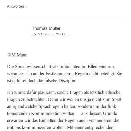
↓
Antworten
Thomas Müller
15. Mai 2008 um 21:03
@M.Mann
Die Sprach­wis­senschaft sitzt mit­nicht­en im Elfen­bein­turm,
wenn sie sich an der Fes­tle­gung von Regeln nicht beteiligt. Sie
ist dafür ein­fach die falsche Disziplin.
Ich würde dafür plädieren, solche Fra­gen als let­ztlich ethis­che
Fra­gen zu betra­cht­en. Denn wir wollen uns ja nicht zum Spaß
an irgendwelche Sprachregeln hal­ten, son­dern um der funk­
tion­ieren­den Kom­mu­nika­tion willen — aus diesem Grunde
erwarten wir das Ein­hal­ten der Regeln auch von anderen, die
mit uns kom­mu­nizieren wollen. Mit ein­er entsprechen­den