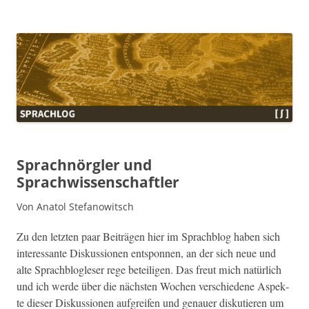
Sprachlog
Sprachnörgler und
Sprachwissenschaftler
Von Anatol Stefanowitsch
Zu den let­zten paar Beiträ­gen hier im Sprach­blog haben sich
inter­es­sante Diskus­sio­nen entspon­nen, an der sich neue und
alte Sprach­blogleser rege beteili­gen. Das freut mich natür­lich
und ich werde über die näch­sten Wochen ver­schiedene Aspek­
te dieser Diskus­sio­nen auf­greifen und genauer disku­tieren um