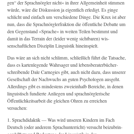
gen“ der Sprach­nör­gler nicht« in ihrer All­ge­mein­heit stim­men
würde, wäre die Diskus­sion ja eigentlich erledigt. Es gin­ge
schlicht und ein­fach um ver­schiedene Dinge. Die Krux ist aber
nun, dass die Sprach­nör­gler­frak­tion die öffentliche Debat­te um
den Gegen­stand »Sprache« in weit­en Teilen bes­timmt und
damit in das Ter­rain der (lei­der wenig sicht­baren) wis­
senschaftlichen Diszi­plin Lin­guis­tik hineinspielt.
Das wäre an sich nicht schlimm, schließlich führt die Tat­sache,
dass es karten­le­gende Wahrsager und lebens­ber­ater­büch­er­
schreibende Dale Carne­gies gibt, auch nicht dazu, dass unser­er
Gesellschaft der Nach­wuchs an guten Psy­cholo­gen aus­ge­ht.
Allerd­ings gibt es min­destens zweiein­halb Bere­iche, in denen
lin­guis­tisch fundierte Anliegen und sprach­nör­g­lerische
Öffentlichkeit­sar­beit die gle­ichen Ohren zu erre­ichen
versuchen:
1. Sprach­di­dak­tik — Was wird unseren Kindern im Fach
Deutsch (oder anderem Spra­chunter­richt) ver­sucht beizubrin­