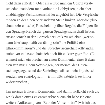
nicht dazu äußerten. Oder als würde man ein Gesetz ver­ab­
schieden, nach­dem man vorher die Lob­by­is­ten, nicht aber
unab­hängige Fach­wis­senschaftler ange­hört hat. Die Ver­gle­iche
mögen an der einen oder anderen Stelle hinken, aber die (dur­
chaus sehr ethis­che) Entschei­dung über Regeln, die Fol­gen für
den Sprachge­brauch der ganzen Sprachge­mein­schaft haben,
auss­chließlich in den Bere­ich der Ethik zu schieben (wer soll
dann über­haupt dafür zuständig sein? die Poli­tik? eine
Ethikkom­mis­sion?) und die Sprach­wis­senschaft voll­ständig
außen vor zu lassen, halte ich doch für zu kurz gegrif­f­en. (Es
erin­nert mich ein bißchen an einen Kom­men­tar eines Bekan­
nten von mir, einem Sozi­olo­gen, der meinte, der Unter­
suchungs­ge­gen­stand der Sozi­olin­guis­tik sei nicht lin­guis­tisch
son­dern nur sozi­ol­o­gisch — ich mußte natür­lich auch hier
widersprechen.)
Um meinen früheren Kom­men­tar und damit vielle­icht auch die
Kri­tik daran etwas zu entschär­fen: Vielle­icht habe ich eine
weit­ere Auf­fas­sung von “Rat oder Vorschriften” (wie ich das