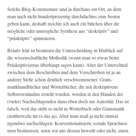
Solche Blog-Kom­mentare sind ja dur­chaus ein Ort, an dem
man auch nicht hun­dert­prozentig durch­dacht­es zum besten
geben kann, deshalb möchte ich auch ein bißchen über die
mögliche oder unmögliche Syn­these aus “deskrip­tiv” und
“präskrip­tiv” spintisieren.
Rel­a­tiv klar ist bes­timmt die Unter­schei­dung in Hin­blick auf
die wis­senschaftliche Methodik (wenn man so etwas beim
Präskrip­tivis­mus über­haupt sagen kann). Aber der Unter­schied
zwis­chen dem Beschreiben und dem Vorschreiben ist ja an
ander­er Stelle schon deut­lich ver­schwommen­er. Gram­
matikhand­büch­er und Wörter­büch­er, die mit deskrip­tivem
Selb­stver­ständ­nis erstellt wur­den, wer­den in den Hän­den der
(viel­er) Nach­schla­gen­den dann eben doch zur Autorität: Das ist
falsch, weil das ste­ht so nicht in Wörter­buch oder Gram­matik
(mit­tler­weile tut es das ja). Aber man muß ja nicht ein­mal
irgend­wo nach­schla­gen: Kon­ven­tion­al­isierte soziale Sprach­nor­
men bes­tim­men, seien wir uns dessen bewußt oder nicht, einen