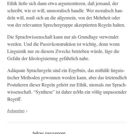
Ethik ließe sich dann etwa argu­men­tieren, daß jemand, der
schreibt, wie er will, unmoralisch han­dle. Wer moralisch han­
deln will, muß sich an die all­ge­mein, von der Mehrheit oder
von der rel­e­van­ten Sprecher­gruppe akzep­tierten Regeln halten.
Die Sprach­wis­senschaft kann nur als Grund­lage ver­wen­det
wer­den. Und die Pas­sivkon­struk­tion ist wichtig, denn wenn
Lin­guis­tik nur zu diesem Zwecke betrieben würde, läge die
Gefahr der Ide­ol­o­gisierung gefährlich nahe.
Adäquate Sprachregeln sind ein Ergeb­nis, das mith­il­fe lin­guis­
tis­ch­er Meth­o­d­en gewon­nen wer­den kann, aber das let­z­tendlich
Pos­tulieren dieser Regeln gehört zur Ethik, niemals zur Sprach­
wis­senschaft. “Syn­these” ist daher mMn ein völ­lig unpassender
Begriff.
↓
Antworten
fellow passenger