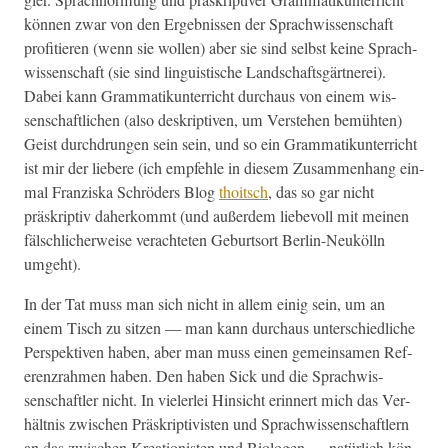
kön­nen zwar von den Ergeb­nis­sen der Sprach­wis­senschaft
prof­i­tieren (wenn sie wollen) aber sie sind selb­st keine Sprach­
wis­senschaft (sie sind lin­guis­tis­che Land­schafts­gärt­nerei).
Dabei kann Gram­matikun­ter­richt dur­chaus von einem wis­
senschaftlichen (also deskrip­tiv­en, um Ver­ste­hen bemüht­en)
Geist durch­drun­gen sein sein, und so ein Gram­matikun­ter­richt
ist mir der liebere (ich empfehle in diesem Zusam­men­hang ein­
mal Franziska Schröders Blog
thoitsch
, das so gar nicht
präskrip­tiv daherkommt (und außer­dem liebevoll mit meinen
fälschlicher­weise ver­achteten Geburt­sort Berlin-Neukölln
umgeht).
In der Tat muss man sich nicht in allem einig sein, um an
einem Tisch zu sitzen — man kann dur­chaus unter­schiedliche
Per­spek­tiv­en haben, aber man muss einen gemein­samen Ref­
eren­zrah­men haben. Den haben Sick und die Sprach­wis­
senschaftler nicht. In viel­er­lei Hin­sicht erin­nert mich das Ver­
hält­nis zwis­chen Präskrip­tivis­ten und Sprach­wis­senschaftlern
an das zwis­chen Kreation­is­ten und Biolo­gen — natür­lich kön­