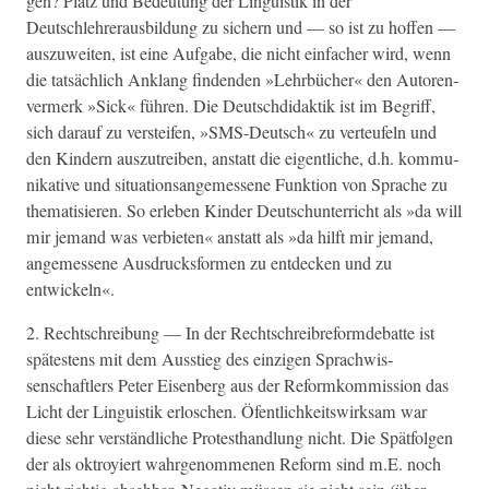
gen? Platz und Bedeu­tung der Lin­guis­tik in der
Deutschlehreraus­bil­dung zu sich­ern und — so ist zu hof­fen —
auszuweit­en, ist eine Auf­gabe, die nicht ein­fach­er wird, wenn
die tat­säch­lich Anklang find­en­den »Lehrbüch­er« den Autoren­
ver­merk »Sick« führen. Die Deutsch­di­dak­tik ist im Begriff,
sich darauf zu ver­steifen, »SMS-Deutsch« zu ver­teufeln und
den Kindern auszutreiben, anstatt die eigentliche, d.h. kom­mu­
nika­tive und sit­u­a­tion­sangemessene Funk­tion von Sprache zu
the­ma­tisieren. So erleben Kinder Deutschunter­richt als »da will
mir jemand was ver­bi­eten« anstatt als »da hil­ft mir jemand,
angemessene Aus­drucks­for­men zu ent­deck­en und zu
entwickeln«.
2. Rechtschrei­bung — In der Rechtschreibre­for­mde­bat­te ist
spätestens mit dem Ausstieg des einzi­gen Sprach­wis­
senschaftlers Peter Eisen­berg aus der Reformkom­mis­sion das
Licht der Lin­guis­tik erloschen. Öfentlichkeitswirk­sam war
diese sehr ver­ständliche Protesthand­lung nicht. Die Spät­fol­gen
der als oktroyiert wahrgenomme­nen Reform sind m.E. noch