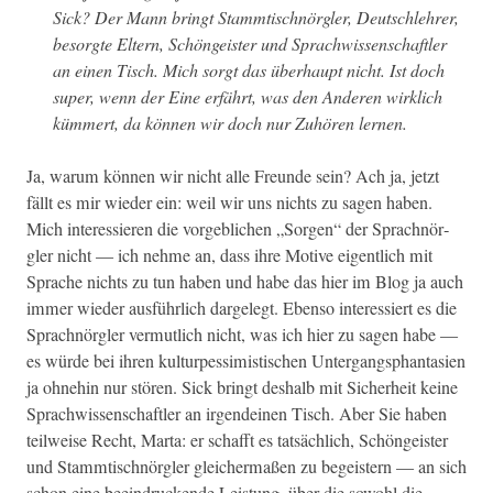
Sick? Der Mann bringt Stammtis­chnör­gler, Deutschlehrer,
besorgte Eltern, Schöngeis­ter und Sprach­wis­senschaftler
an einen Tisch. Mich sorgt das über­haupt nicht. Ist doch
super, wenn der Eine erfährt, was den Anderen wirk­lich
küm­mert, da kön­nen wir doch nur Zuhören lernen.
Ja, warum kön­nen wir nicht alle Fre­unde sein? Ach ja, jet­zt
fällt es mir wieder ein: weil wir uns nichts zu sagen haben.
Mich inter­essieren die vorge­blichen „Sor­gen“ der Sprach­nör­
gler nicht — ich nehme an, dass ihre Motive eigentlich mit
Sprache nichts zu tun haben und habe das hier im Blog ja auch
immer wieder aus­führlich dargelegt. Eben­so inter­essiert es die
Sprach­nör­gler ver­mut­lich nicht, was ich hier zu sagen habe —
es würde bei ihren kul­turpes­simistis­chen Unter­gangsphan­tasien
ja ohne­hin nur stören. Sick bringt deshalb mit Sicher­heit keine
Sprach­wis­senschaftler an irgen­deinen Tisch. Aber Sie haben
teil­weise Recht, Mar­ta: er schafft es tat­säch­lich, Schöngeis­ter
und Stammtis­chnör­gler gle­icher­maßen zu begeis­tern — an sich
schon eine beein­druck­ende Leis­tung, über die sowohl die