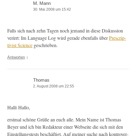
M. Mann
30. Mai 2008 um 15:42
Falls sich nach zehn Tagen noch jemand in diese Diskus­sion
verir­rt: Im Lan­guage Log wird ger­ade eben­falls über
Pre­scrip­
tivist Sci­ence
geschrieben.
↓
Antworten
Thomas
2. August 2008 um 22:55
Hal­li Hallo,
erst­mal schöne Grüße an euch alle. Mein Name ist Thomas
Bey­er und ich bin Redak­teur ein­er Web­seite die sich mit den
Ein­stel­lung­stests beschäftigt. Auf mein­er suche nach kon­tro­ver­