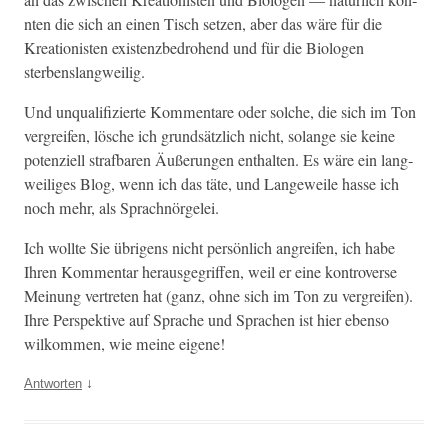
nten die sich an einen Tisch set­zen, aber das wäre für die
Kreation­is­ten exis­tenzbedro­hend und für die Biolo­gen
sterbenslangweilig.
Und unqual­i­fizierte Kom­mentare oder solche, die sich im Ton
ver­greifen, lösche ich grund­sät­zlich nicht, solange sie keine
poten­ziell straf­baren Äußerun­gen enthal­ten. Es wäre ein lang­
weiliges Blog, wenn ich das täte, und Langeweile has­se ich
noch mehr, als Sprachnörgelei.
Ich wollte Sie übri­gens nicht per­sön­lich angreifen, ich habe
Ihren Kom­men­tar her­aus­ge­grif­f­en, weil er eine kon­tro­verse
Mei­n­ung vertreten hat (ganz, ohne sich im Ton zu ver­greifen).
Ihre Per­spek­tive auf Sprache und Sprachen ist hier eben­so
wilkom­men, wie meine eigene!
↓
Antworten