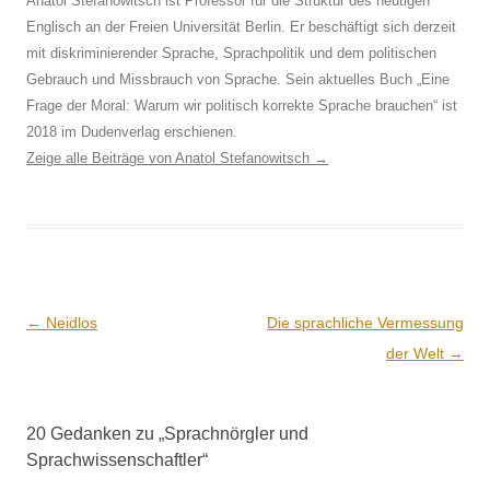
Anatol Stefanowitsch ist Professor für die Struktur des heutigen
Englisch an der Freien Universität Berlin. Er beschäftigt sich derzeit
mit diskriminierender Sprache, Sprachpolitik und dem politischen
Gebrauch und Missbrauch von Sprache. Sein aktuelles Buch „Eine
Frage der Moral: Warum wir politisch korrekte Sprache brauchen“ ist
2018 im Dudenverlag erschienen.
Zeige alle Beiträge von Anatol Stefanowitsch
→
Beitrags-
←
Neidlos
Die sprachliche Vermessung
Navigation
der Welt
→
20 Gedanken zu „
Sprachnörgler und
Sprachwissenschaftler
“