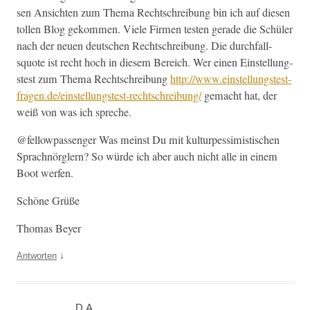
sen Ansicht­en zum The­ma Rechtschrei­bung bin ich auf diesen
tollen Blog gekom­men. Viele Fir­men testen ger­ade die Schüler
nach der neuen deutschen Rechtschrei­bung. Die durch­fall­
squote ist recht hoch in diesem Bere­ich. Wer einen Ein­stel­lung­
stest zum The­ma Rechtschrei­bung
http://www.einstellungstest-
fragen.de/einstellungstest-rechtschreibung/
gemacht hat, der
weiß von was ich spreche.
@fellowpassenger Was meinst Du mit kul­turpes­simistis­chen
Sprach­nör­glern? So würde ich aber auch nicht alle in einem
Boot werfen.
Schöne Grüße
Thomas Bey­er
↓
Antworten
D.A.