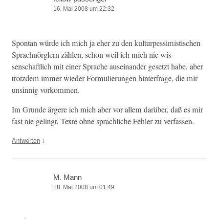
16. Mai 2008 um 22:32
Spon­tan würde ich mich ja eher zu den kul­turpes­simistis­chen
Sprach­nör­glern zählen, schon weil ich mich nie wis­
senschaftlich mit ein­er Sprache auseinan­der geset­zt habe, aber
trotz­dem immer wieder For­mulierun­gen hin­ter­frage, die mir
unsin­nig vorkommen.
Im Grunde ärg­ere ich mich aber vor allem darüber, daß es mir
fast nie gelingt, Texte ohne sprach­liche Fehler zu verfassen.
↓
Antworten
M. Mann
18. Mai 2008 um 01:49