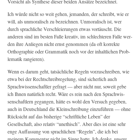
Vor­sicht als Syn­these dieser bei­den Ansätze bezeichnet.
Ich würde nicht so weit gehen, jeman­den, der schreibt, wie er
will, als unmoralisch zu beze­ich­nen. Unmoralisch ist, wer
durch sprach­liche Ver­schleierun­gen etwas vortäuscht. Die
anderen sind im besten Falle kreativ, im schlechteren Falle wer­
den ihre Anliegen nicht ernst genom­men (da oft kor­rek­te
Orthogra­phie oder Gram­matik noch vor der inhaltlichen Prob­
lematik rangieren).
Wenn es darum geht, tat­säch­liche Regeln vorzuschreiben, wie
etwa bei der Rechtschreibregelung, sind sicher­lich auch
Sprach­wis­senschaftler gefragt — aber nicht nur, soweit gebe
ich Ihnen natür­lich recht. Wäre es rein nach den Sprach­wis­
senschaftlern gegan­gen, hätte es wohl den Ver­such gegeben,
auch in Deutsch­land die Klein­schrei­bung einzuführen — ohne
Rück­sicht auf das bish­erige “schriftliche Leben” der
Gesellschaft, also rel­a­tiv “unethisch”. Aber dies ist eine sehr
enge Auf­fas­sung von sprach­lichen “Regeln”, die ich bei
meinem Kom­men­tar nicht im Sinne hat­te. Ich denke, unsere