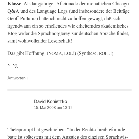
Klasse
. Als langjähriger Afi­ciona­do der monatlichen Chica­go
Q
A und des Lan­guage Logs (und ins­beson­dere der Beiträge
&
Geoff Pul­lums) hätte ich nicht zu hof­fen gewagt, daß sich
irgend­wann ein so erhel­len­des wie erheit­ern­des akademis­ches
Blog wider die Sprach­nör­glerey zur deutschen Sprache find­et,
samt wohlwol­len­der Leserschaft!
Das gibt Hoff­nung. (
,
!) (Syn­these,
!)
NOMA
LOL
ROFL
^_^J.
↓
Antworten
David Konietzko
15. Mai 2008 um 13:12
Theleprompt hat geschrieben: “In der Rechtschreibre­for­mde­
bat­te ist spätestens mit dem Ausstieg des einzi­gen Sprach­wis­