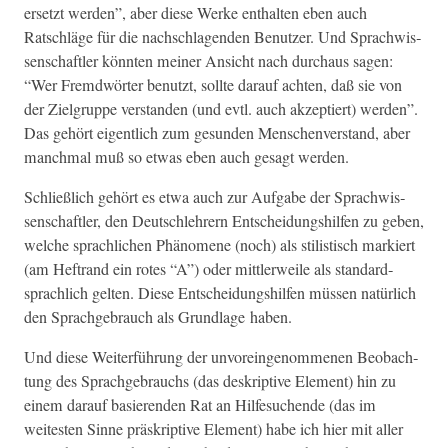
erset­zt wer­den”, aber diese Werke enthal­ten eben auch
Ratschläge für die nach­schla­gen­den Benutzer. Und Sprach­wis­
senschaftler kön­nten mein­er Ansicht nach dur­chaus sagen:
“Wer Fremd­wörter benutzt, sollte darauf acht­en, daß sie von
der Ziel­gruppe ver­standen (und evtl. auch akzep­tiert) wer­den”.
Das gehört eigentlich zum gesun­den Men­schen­ver­stand, aber
manch­mal muß so etwas eben auch gesagt werden.
Schließlich gehört es etwa auch zur Auf­gabe der Sprach­wis­
senschaftler, den Deutschlehrern Entschei­dung­shil­fen zu geben,
welche sprach­lichen Phänomene (noch) als stilis­tisch markiert
(am Hef­trand ein rotes “A”) oder mit­tler­weile als stan­dard­
sprach­lich gel­ten. Diese Entschei­dung­shil­fen müssen natür­lich
den Sprachge­brauch als Grund­lage haben.
Und diese Weit­er­führung der unvor­ein­genomme­nen Beobach­
tung des Sprachge­brauchs (das deskrip­tive Ele­ment) hin zu
einem darauf basieren­den Rat an Hil­fe­suchende (das im
weitesten Sinne präskrip­tive Ele­ment) habe ich hier mit aller