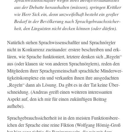
aus der Debat­te her­aushal­ten (müssen), sprin­gen Kri­tik­er
wie Herr Sick ein, denn unzweifel­haft beste­ht ein großer
Bedarf in der Bevölkerung nach Sprachge­brauchssicher­
heit, den Lin­guis­ten nicht deck­en kön­nen (oder dürfen).
Natür­lich ste­hen Sprach­wis­senschaftler und Sprach­nör­gler
nicht in Konkur­renz zueinan­der: erstere beschreiben und erk­
lären, wie Sprache funk­tion­iert, let­ztere denken sich „Regeln“
aus (oder klauen sie von anderen Sprach­nör­glern), reden den
Mit­gliedern ihrer Sprachge­mein­schaft sprach­liche Min­der­w­er­
tigkeit­skom­plexe ein und verkaufen ihnen ihre aus­gedacht­en
„Regeln“ dann als Lösung. Da gibt es in der Tat keine Über­
schnei­dung. (Andreas greift einen weit­eren inter­es­san­ten
Aspekt auf, den ich mir für einen zukün­fti­gen Beitrag
aufhebe).
Sprachge­brauchssicher­heit ist in den meis­ten Funk­tions­bere­
ichen der Sprache eine reine Fik­tion (Wolf­gang Hömig-Groß
hat hier ganz richtig die Ben­imm­regeln, die wir mit dem