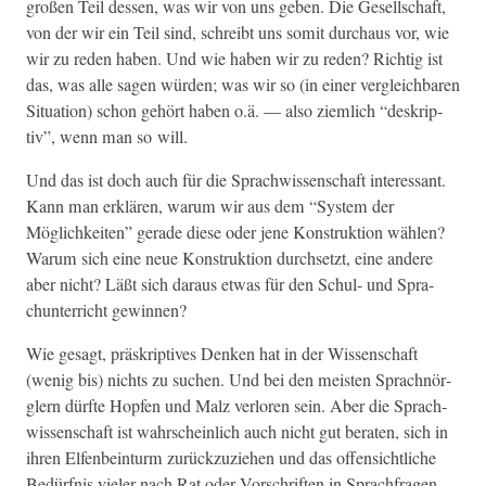
großen Teil dessen, was wir von uns geben. Die Gesellschaft,
von der wir ein Teil sind, schreibt uns somit dur­chaus vor, wie
wir zu reden haben. Und wie haben wir zu reden? Richtig ist
das, was alle sagen wür­den; was wir so (in ein­er ver­gle­ich­baren
Sit­u­a­tion) schon gehört haben o.ä. — also ziem­lich “deskrip­
tiv”, wenn man so will.
Und das ist doch auch für die Sprach­wis­senschaft inter­es­sant.
Kann man erk­lären, warum wir aus dem “Sys­tem der
Möglichkeit­en” ger­ade diese oder jene Kon­struk­tion wählen?
Warum sich eine neue Kon­struk­tion durch­set­zt, eine andere
aber nicht? Läßt sich daraus etwas für den Schul- und Spra­
chunter­richt gewinnen?
Wie gesagt, präskrip­tives Denken hat in der Wis­senschaft
(wenig bis) nichts zu suchen. Und bei den meis­ten Sprach­nör­
glern dürfte Hopfen und Malz ver­loren sein. Aber die Sprach­
wis­senschaft ist wahrschein­lich auch nicht gut berat­en, sich in
ihren Elfen­bein­turm zurück­zuziehen und das offen­sichtliche
Bedürf­nis viel­er nach Rat oder Vorschriften in Sprach­fra­gen