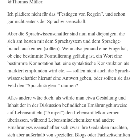
@Thomas Müller:
Ich plädiere nicht für das “Fes­tle­gen von Regeln”, und schon
gar nicht seit­ens der Sprachwissenschaft.
Aber die Sprach­wis­senschaftler sind nun mal diejeni­gen, die
sich am besten mit dem Sprach­sys­tem und dem Sprachge­
brauch ausken­nen (soll­ten). Wenn also jemand eine Frage hat,
ob eine bes­timmte For­mulierung geläu­fig ist, ein Wort eine
bes­timmte Kon­no­ta­tion hat, eine syn­tak­tis­che Kon­struk­tion als
markiert emp­fun­den wird etc. — soll­ten nicht auch die Sprach­
wis­senschaftler hier­auf eine Antwort geben, oder soll­ten sie das
Feld den “Sprach­nör­glern” räumen?
Alles andere wäre doch, als würde man etwa Gestal­tung und
Inhalt der in der Diskus­sion befind­lichen Ernährung­sh­in­weise
auf Lebens­mit­teln (“Ampel”) den Lebens­mit­telkonz­er­nen
über­lassen, während Lebens­mit­tel­chemik­er und andere
Ernährungswis­senschaftler sich zwar ihre Gedanken macht­en,
sich aber außer­halb von speziellen Blogs oder Fachzeitschriften