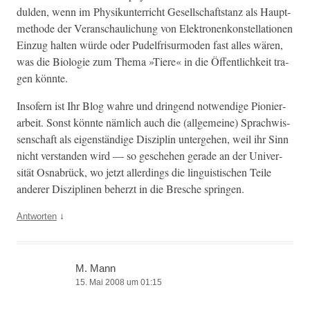
dulden, wenn im Physikun­ter­richt Gesellschaft­stanz als Haupt­
meth­ode der Ver­an­schaulichung von Elek­tro­nenkon­stel­la­tio­nen
Einzug hal­ten würde oder Pudel­frisur­mod­en fast alles wären,
was die Biolo­gie zum The­ma »Tiere« in die Öffentlichkeit tra­
gen könnte.
Insofern ist Ihr Blog wahre und drin­gend notwendi­ge Pio­nier­
ar­beit. Son­st kön­nte näm­lich auch die (all­ge­meine) Sprach­wis­
senschaft als eigen­ständi­ge Diszi­plin unterge­hen, weil ihr Sinn
nicht ver­standen wird — so geschehen ger­ade an der Uni­ver­
sität Osnabrück, wo jet­zt allerd­ings die lin­guis­tis­chen Teile
ander­er Diszi­plinen beherzt in die Bresche springen.
↓
Antworten
M. Mann
15. Mai 2008 um 01:15