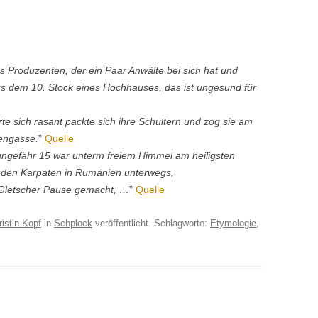
 Pro­duzen­ten, der ein Paar Anwälte bei sich hat und
us dem 10. Stock eines Hochhaus­es, das ist unge­sund für
rte sich ras­ant pack­te sich ihre Schul­tern und zog sie am
­en­gasse.
”
Quelle
 unge­fähr 15 war unterm freiem Him­mel am heilig­sten
in den Karpat­en in Rumänien unter­wegs,
 Gletsch­er Pause gemacht, …
”
Quelle
ristin Kopf
in
Schplock
veröffentlicht. Schlagworte:
Etymologie
,