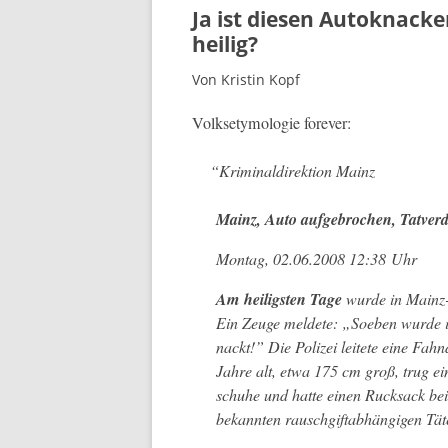
Ja ist diesen Autoknack
heilig?
Von Kristin Kopf
Volk­se­t­y­molo­gie forever:
“
Krim­i­naldirek­tion Mainz
Mainz, Auto aufge­brochen, Tatver
Mon­tag, 02.06.2008 12:38 Uhr
Am heilig­sten Tage
wurde in Mainz-W
Ein Zeuge meldete: „Soeben wurde in 
nackt!” Die Polizei leit­ete eine Fa
Jahre alt, etwa 175 cm groß, trug ei
schuhe und hat­te einen Ruck­sack bei 
bekan­nten rauschgiftab­hängi­gen Täter