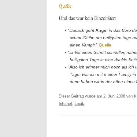
Quelle
Und das war kein Einzeltäter:
“
Danach geht
Angel
in das Büro des
schmeißt ihn am heilig­sten tage a
einen Vam­pir.
”
Quelle
“
Er lief einen Schritt schneller, nähe
heilig­sten Tage in eine dun­kle Seit
“
Also ich erin­ner mich noch als ich
Tage, war ich mit mein­er Fam­i­ly 
dann haben wir in der nähe eines
Dieser Beitrag wurde am
2. Juni 2008
von
K
Internet
,
Lexik
.