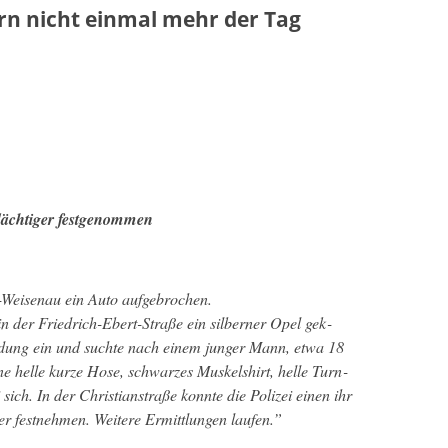
ern nicht einmal mehr der Tag
dächtiger festgenommen
eise­nau ein Auto aufge­brochen.
der Friedrich-Ebert-Straße ein sil­bern­er Opel gek­
h­n­dung ein und suchte nach einem junger Mann, etwa 18
ne helle kurze Hose, schwarzes Muskelshirt, helle Turn­
sich. In der Chris­tianstraße kon­nte die Polizei einen ihr
 fes­t­nehmen. Weit­ere Ermit­tlun­gen laufen.
”