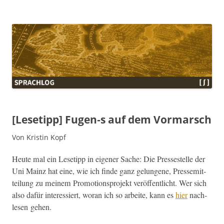
Sprachlog
[Lesetipp] Fugen‑s auf dem Vormarsch
Von Kristin Kopf
Heute mal ein Lesetipp in eigen­er Sache: Die Press­es­telle der
Uni Mainz hat eine, wie ich finde ganz gelun­gene, Pressemit­
teilung zu meinem Pro­mo­tion­spro­jekt veröf­fentlicht. Wer sich
also dafür inter­essiert, woran ich so arbeite, kann es
hier
nach­
le­sen gehen.