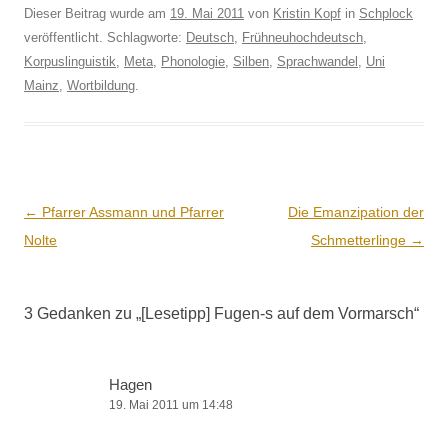
Dieser Beitrag wurde am
19. Mai 2011
von
Kristin Kopf
in
Schplock
veröffentlicht. Schlagworte:
Deutsch
,
Frühneuhochdeutsch
,
Korpuslinguistik
,
Meta
,
Phonologie
,
Silben
,
Sprachwandel
,
Uni
Mainz
,
Wortbildung
.
Beitrags-
←
Pfarrer Assmann und Pfarrer
Die Emanzipation der
Navigation
Nolte
Schmetterlinge
→
3 Gedanken zu „
[Lesetipp] Fugen‑s auf dem Vormarsch
“
Hagen
19. Mai 2011 um 14:48