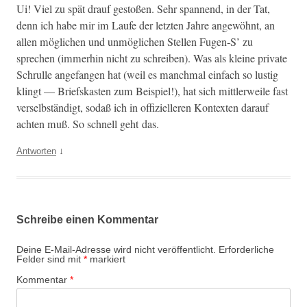
Ui! Viel zu spät drauf gestoßen. Sehr span­nend, in der Tat,
denn ich habe mir im Laufe der let­zten Jahre angewöh­nt, an
allen möglichen und unmöglichen Stellen Fugen‑S’ zu
sprechen (immer­hin nicht zu schreiben). Was als kleine pri­vate
Schrulle ange­fan­gen hat (weil es manch­mal ein­fach so lustig
klingt — Brief­skas­ten zum Beispiel!), hat sich mit­tler­weile fast
verselb­ständigt, sodaß ich in offizielleren Kon­tex­ten darauf
acht­en muß. So schnell geht das.
↓
Antworten
Schreibe einen Kommentar
Deine E-Mail-Adresse wird nicht veröffentlicht.
Erforderliche
Felder sind mit
*
markiert
Kommentar
*