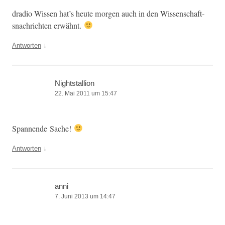
dra­dio Wis­sen hat’s heute mor­gen auch in den Wis­senschaft­
snachricht­en erwähnt.
↓
Antworten
Nightstallion
22. Mai 2011 um 15:47
Span­nende Sache!
↓
Antworten
anni
7. Juni 2013 um 14:47