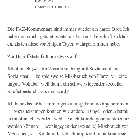
Johannes
3. März 2013 um 18:02
Die FAZ-Kom­mentare sind immer wieder ein hartes Brot. Ich
habe mich nicht getraut, weit­er als bis zur Über­schrift zu klick­
en, als ich diese vor eini­gen Tagen wahrgenom­men habe.
Zur Begriff­s­liste fällt mir etwas auf:
“
Miss­brauch (=Ist im Zusam­men­hang mit Sozial­recht und
Sozial­staat — beispiel­sweise Miss­brauch von Hartz
– eine
IV
ungute Vok­a­bel, weil damit ein schw­er­wiegen­der sex­ueller
Straftatbe­stand assozi­iert wird)”
Ich habe das bish­er immer genau umgekehrt wahrgenom­men
— Sozialleis­tun­gen kön­nen wie andere “Dinge” oder Abstrak­
ta miss­braucht wer­den, weil sie auch kor­rekt gebraucht/benutzt
wer­den kön­nen — wohinge­gen der (sex­uelle) Miss­brauch von
Men­schen, v.a. Kindern, fälschlich impliziert, man könne sie