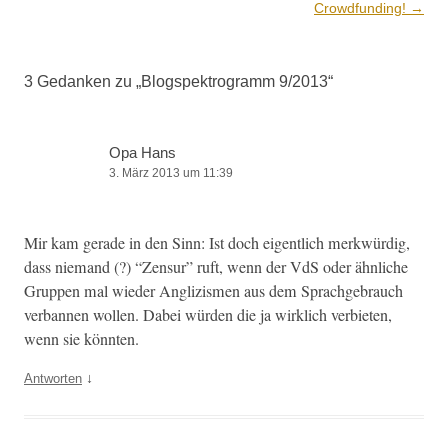
Navigation
Crowdfunding!
→
3 Gedanken zu „
Blogspektrogramm 9/2013
“
Opa Hans
3. März 2013 um 11:39
Mir kam ger­ade in den Sinn: Ist doch eigentlich merk­würdig,
dass nie­mand (?) “Zen­sur” ruft, wenn der VdS oder ähn­liche
Grup­pen mal wieder Anglizis­men aus dem Sprachge­brauch
ver­ban­nen wollen. Dabei wür­den die ja wirk­lich ver­bi­eten,
wenn sie könnten.
↓
Antworten