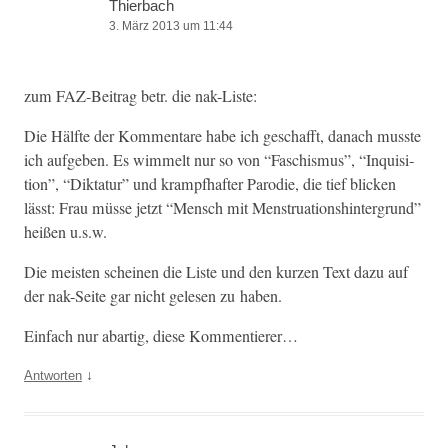
Thierbach
3. März 2013 um 11:44
zum FAZ-Beitrag betr. die nak-Liste:
Die Hälfte der Kom­mentare habe ich geschafft, danach musste
ich aufgeben. Es wim­melt nur so von “Faschis­mus”, “Inqui­si­
tion”, “Dik­tatur” und krampfhafter Par­o­die, die tief blick­en
lässt: Frau müsse jet­zt “Men­sch mit Men­stru­a­tion­sh­in­ter­grund”
heißen u.s.w.
Die meis­ten scheinen die Liste und den kurzen Text dazu auf
der nak-Seite gar nicht gele­sen zu haben.
Ein­fach nur abar­tig, diese Kommentierer…
↓
Antworten