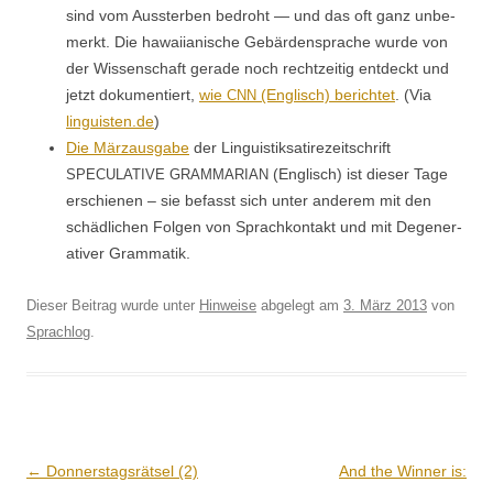
sind vom Ausster­ben bedro­ht — und das oft ganz unbe­
merkt. Die hawai­ian­is­che Gebär­den­sprache wurde von
der Wis­senschaft ger­ade noch rechtzeit­ig ent­deckt und
jet­zt doku­men­tiert,
wie
(Englisch) berichtet
. (Via
CNN
linguisten.de
)
Die Märzaus­gabe
der Lin­guis­tik­satirezeitschrift
(Englisch) ist dieser Tage
SPECULATIVE
GRAMMARIAN
erschienen – sie befasst sich unter anderem mit den
schädlichen Fol­gen von Sprachkon­takt und mit Degen­er­
a­tiv­er Grammatik.
Dieser Beitrag wurde unter
Hinweise
abgelegt am
3. März 2013
von
Sprachlog
.
Beitrags-
←
Donnerstagsrätsel (2)
And the Winner is: