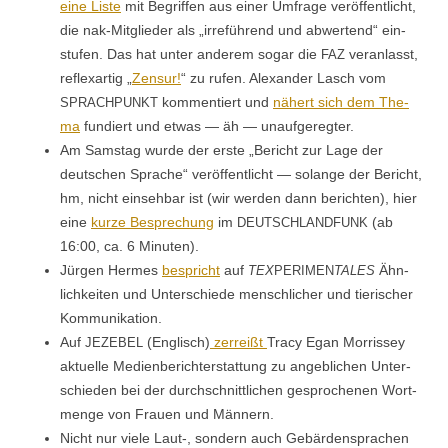
eine Liste
mit Begrif­f­en aus ein­er Umfrage veröf­fentlicht,
die nak-Mit­glieder als „irreführend und abw­er­tend“ ein­
stufen. Das hat unter anderem sog­ar die
ver­an­lasst,
FAZ
reflexar­tig „
Zen­sur!
“ zu rufen. Alexan­der Lasch vom
kom­men­tiert und
nähert sich dem The­
SPRACHPUNKT
ma
fundiert und etwas — äh — unaufgeregter.
Am Sam­stag wurde der erste „Bericht zur Lage der
deutschen Sprache“ veröf­fentlicht — solange der Bericht,
hm, nicht ein­se­hbar ist (wir wer­den dann bericht­en), hier
eine
kurze Besprechung
im
(ab
DEUTSCHLANDFUNK
16:00, ca. 6 Minuten).
Jür­gen Her­mes
bespricht
auf
Ähn­
TEX
PERIMEN
TALES
lichkeit­en und Unter­schiede men­schlich­er und tierisch­er
Kommunikation.
Auf
(Englisch)
zer­reißt
Tra­cy Egan Mor­ris­sey
JEZEBEL
aktuelle Medi­en­berichter­stat­tung zu ange­blichen Unter­
schieden bei der durch­schnit­tlichen gesproch­enen Wort­
menge von Frauen und Männern.
Nicht nur viele Laut‑, son­dern auch Gebär­den­sprachen