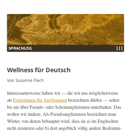
Sprachlog
Wellness für Deutsch
Von Susanne Flach
Inter­es­san­ter­weise haben wir — die wir uns möglicher­weise
als
Exper­tin­nen für Anglizis­men
beze­ich­nen dür­fen — sel­ten
bis nie über Pseu­do- oder Scheinan­glizis­men unter­hal­ten. Das
wollen wir ändern. Als Pseudoan­glizis­men beze­ich­net man
Wörter, von denen behauptet wird, dass sie a) im Englis­chen
nicht existieren oder b) dort ange­blich völ­lig andere Bedeu­tun­