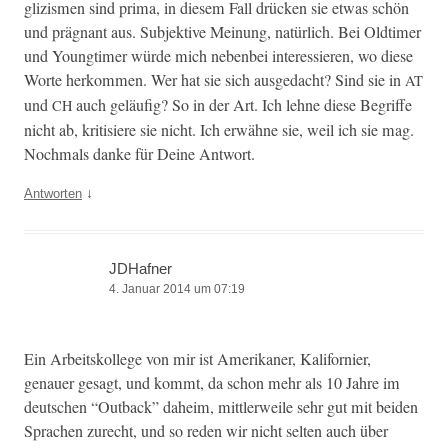
glizis­men sind pri­ma, in diesem Fall drück­en sie etwas schön
und präg­nant aus. Sub­jek­tive Mei­n­ung, natür­lich. Bei Old­timer
und Young­timer würde mich neben­bei inter­essieren, wo diese
Worte herkom­men. Wer hat sie sich aus­gedacht? Sind sie in
AT
und
auch geläu­fig? So in der Art. Ich lehne diese Begriffe
CH
nicht ab, kri­tisiere sie nicht. Ich erwähne sie, weil ich sie mag.
Nochmals danke für Deine Antwort.
↓
Antworten
JDHafner
4. Januar 2014 um 07:19
Ein Arbeit­skol­lege von mir ist Amerikan­er, Kali­fornier,
genauer gesagt, und kommt, da schon mehr als 10 Jahre im
deutschen “Out­back” daheim, mit­tler­weile sehr gut mit bei­den
Sprachen zurecht, und so reden wir nicht sel­ten auch über