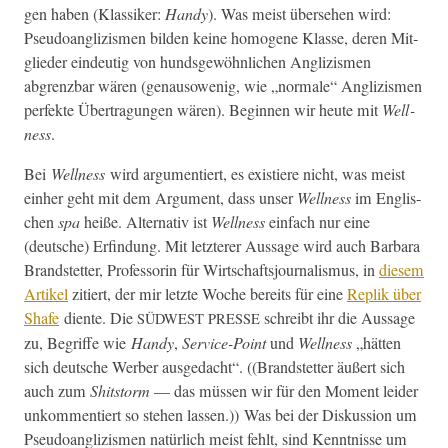
gen haben (Klas­sik­er:
Handy
). Was meist überse­hen wird:
Pseudoan­glizis­men bilden keine homo­gene Klasse, deren Mit­
glieder ein­deutig von hunds­gewöhn­lichen Anglizis­men
abgrenzbar wären (genau­sowenig, wie „nor­male“ Anglizis­men
per­fek­te Über­tra­gun­gen wären). Begin­nen wir heute mit
Well­
ness
.
Bei
Well­ness
wird argu­men­tiert, es existiere nicht, was meist
ein­her geht mit dem Argu­ment, dass unser
Well­ness
im Englis­
chen
spa
heiße. Alter­na­tiv ist
Well­ness
ein­fach nur eine
(deutsche) Erfind­ung. Mit let­zter­er Aus­sage wird auch Bar­bara
Brand­stet­ter, Pro­fes­sorin für Wirtschaft­sjour­nal­is­mus, in
diesem
Artikel
zitiert, der mir let­zte Woche bere­its für eine
Rep­lik über
Shafe
diente. Die
schreibt ihr die Aus­sage
SÜDWEST
PRESSE
zu, Begriffe wie
Handy
,
Ser­vice-Point
und
Well­ness
„hät­ten
sich deutsche Wer­ber aus­gedacht“. ((Brand­stet­ter äußert sich
auch zum
Shit­storm
— das müssen wir für den Moment lei­der
unkom­men­tiert so ste­hen lassen.)) Was bei der Diskus­sion um
Pseudoan­glizis­men natür­lich meist fehlt, sind Ken­nt­nisse um