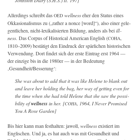
John­ston Diary (S.H.S.)
. 197]
II
Allerd­ings schreibt das
well­ness
eher den Sta­tus eines
OED
Okka­sion­al­is­mus zu („rather a nonce [word]“), also ein­er gele­
gentlichen, nicht-lexikalisierten Bil­dung, anders als bei
ill­
ness
. Das Cor­pus of His­tor­i­cal Amer­i­can Eng­lish (
,
COHA
1810–2009) bestätigt den Ein­druck der spär­lichen his­torischen
Ver­wen­dung. Dort find­et sich der erste Ein­trag erst 1964 —
der einzige bis in die 1980er — in der Bedeu­tung
‚Gesundheit/Besserung‘:
She was about to add that it was like Helene to blank out
and leave her hold­ing the bag, her way of get­ting even for
the time when she had told Helene that she saw the pos­si­
bil­i­ty of
well­ness
in her.
[
, 1964,
I Nev­er Promised
COHA
You A Rose Gar­den
]
Bis hier kann man fes­thal­ten: jawoll,
well­ness
existiert im
Englis­chen. Und ja, es hat auch was mit Gesund­heit und