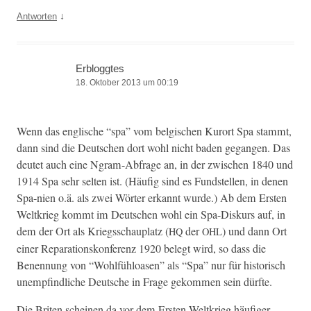
↓
Antworten
Erbloggtes
18. Oktober 2013 um 00:19
Wenn das englis­che “spa” vom bel­gis­chen Kurort Spa stammt,
dann sind die Deutschen dort wohl nicht baden gegan­gen. Das
deutet auch eine Ngram-Abfrage an, in der zwis­chen 1840 und
1914 Spa sehr sel­ten ist. (Häu­fig sind es Fund­stellen, in denen
Spa-nien o.ä. als zwei Wörter erkan­nt wurde.) Ab dem Ersten
Weltkrieg kommt im Deutschen wohl ein Spa-Diskurs auf, in
dem der Ort als Kriegss­chau­platz (
der
) und dann Ort
HQ
OHL
ein­er Repa­ra­tionskon­ferenz 1920 belegt wird, so dass die
Benen­nung von “Wohlfühloasen” als “Spa” nur für his­torisch
unempfind­liche Deutsche in Frage gekom­men sein dürfte.
Die Briten scheinen da vor dem Ersten Weltkrieg häu­figer