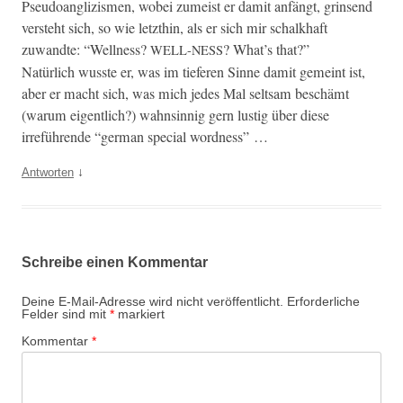
Pseudoan­glizis­men, wobei zumeist er damit anfängt, grin­send
ver­ste­ht sich, so wie let­zthin, als er sich mir schalkhaft
zuwandte: “Well­ness?
? What’s that?”
WELL-NESS
Natür­lich wusste er, was im tief­er­en Sinne damit gemeint ist,
aber er macht sich, was mich jedes Mal selt­sam beschämt
(warum eigentlich?) wahnsin­nig gern lustig über diese
irreführende “ger­man spe­cial wordness” …
↓
Antworten
Schreibe einen Kommentar
Deine E-Mail-Adresse wird nicht veröffentlicht.
Erforderliche
Felder sind mit
*
markiert
Kommentar
*