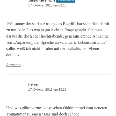
Susanne Flach
17. Oktober 2013 um 08:16
@Susanne: der starke Anstieg des Begriffs hat sicher­lich damit
zu tun, klar. Das war ja gar nicht in Frage gestellt. Ob man
daraus die doch eher hochtra­bende, gen­er­al­isierende Annahme
von „Anpas­sung der Sprache an verän­derte Leben­sum­stände“
sollte, weiß ich nicht — aber auf der lexikalis­chen Ebene
definitiv.
↓
Antworten
Ferrer
17. Oktober 2013 um 19:29
Und was gäbe es zum klas­sis­chen Old­timer und zum neueren
Young­timer zu sagen? Das sind doch schöne