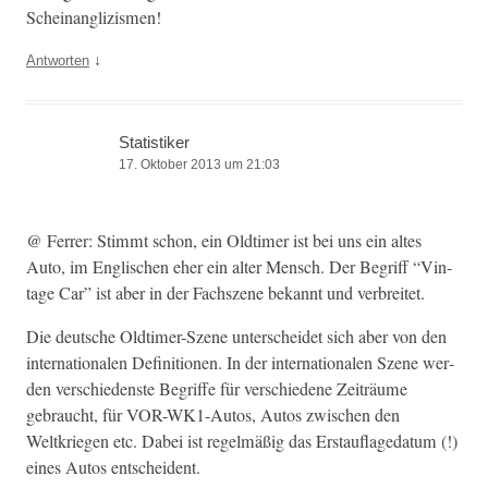
Scheinanglizismen!
↓
Antworten
Statistiker
17. Oktober 2013 um 21:03
@ Fer­rer: Stimmt schon, ein Old­timer ist bei uns ein altes
Auto, im Englis­chen eher ein alter Men­sch. Der Begriff “Vin­
tage Car” ist aber in der Fach­szene bekan­nt und verbreitet.
Die deutsche Old­timer-Szene unter­schei­det sich aber von den
inter­na­tionalen Def­i­n­i­tio­nen. In der inter­na­tionalen Szene wer­
den ver­schieden­ste Begriffe für ver­schiedene Zeiträume
gebraucht, für VOR-WK1-Autos, Autos zwis­chen den
Weltkriegen etc. Dabei ist regelmäßig das Erstau­flage­da­tum (!)
eines Autos entscheident.