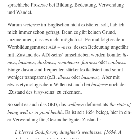
sprach­liche Prozesse bei Bil­dung, Bedeu­tung, Ver­wen­dung
und Wandel.
Warum
well­ness
im Englis­chen nicht existieren soll, hab ich
mich immer schon gefragt. Denn es gibt keinen Grund,
anzunehmen, dass es nicht möglich ist. For­mal fol­gt es dem
Wort­bil­dungsmuster
+ -
ness
, dessen Bedeu­tung unge­fähr
ADJ
mit ‚Zus­tand des ADJ-seins‘ umschrieben wer­den kön­nte:
ill­
ness
,
busi­ness
,
dark­ness
,
remote­ness
,
fair­ness
oder
cool­ness
.
Einige davon sind fre­quenter, stärk­er lexikalisiert und somit
weniger trans­par­ent (z.B.
ill­ness
oder
busi­ness
). Aber mit
etwas ety­mol­o­gis­chem Willen ist auch bei
busi­ness
noch der
‚Zus­tand des
busy
-seins‘ zu erkennen.
So sieht es auch das
, das
well­ness
definiert als
the state of
OED
being well or in good health
. Es ist seit 1654 belegt, hier in ein­
er Ver­wen­dung für ‚Gesundheit/guter Zustand‘:
I..blessed God..for my daughter’s weal­nesse. [1654, A.