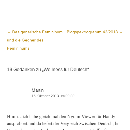
Beitrags-
←
Das generische Femininum
Blogspektrogramm 42/2013
→
Navigation
und die Gegner des
Femininums
18 Gedanken zu „
Wellness für Deutsch
“
Martin
16. Oktober 2013 um 09:30
Hmm…ich habe gle­ich mal den Ngram-View­er für Handy
aus­pro­biert und da liefert der Ver­gle­ich zwis­chen Deutsch, br.