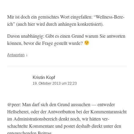
Mir ist doch ein gemis­cht­es Wort einge­fall­en: “Well­ness-Bere­
ich” (auch hier wird durch anhän­gen konkretisiert).
Davon unab­hängig: Gibt es einen Grund warum Sie antworten
kön­nen, bevor die Frage gestellt wurde?
↓
Antworten
Kristin Kopf
19. Oktober 2013 um 22:23
@peer: Man darf sich den Grund aus­suchen — entwed­er
Hellse­herei, oder der Antwort­but­ton bei der Kom­men­taran­sicht
im Admin­is­tra­tions­bere­ich denkt noch, wir hät­ten ver­
schachtelte Kom­mentare und postet deshalb direkt unter den
entsprechen­den Beitrag.