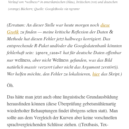
Ver­lauf von *well­ness* in amerikanis­chen (blau), britis­chen (rot) und deutschen
(orange) Büch­ern; Quelle: Google­Books via ngramr
(Erra­tum: An dieser Stelle war heute mor­gen noch
diese
Grafik
zu find­en — meine kri­tis­che Reflex­ion der Dat­en
&
Meth­ode hat diesen Fehler jet­zt halb­wegs kor­rigiert. Das
entsprechende R‑Paket und/oder die Google­daten­bank kön­nten
fehler­haft sein:
hat für deutsche Dat­en offen­bar
ignore_case=T
nur
well­ness
, aber nicht
Well­ness
gefun­den, was das Bild
natür­lich mas­siv verz­er­rt (aber nicht das Argu­ment zer­stört)).
Wer helfen möchte, den Fehler zu lokalisieren,
hier
das Skript.)
Öh.
Das hätte man jet­zt auch ohne lin­guis­tis­che Grun­daus­bil­dung
her­aus­find­en kön­nen (diese Über­prü­fung gebetsmüh­le­nar­tig
wieder­holter Behaup­tun­gen find­et übri­gens sel­ten statt). Man
sollte aus dem Ver­gle­ich der Kur­ven aber keine vorschnellen
sprachver­gle­ichen­den Schlüsse ziehen. ((Textba­sis, Tex­