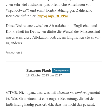
chen sehr viel abstrak­ter (das öffentliche Anschauen von
*irgen­det­was*) und somit kon­textab­hängiger. Zahlre­iche
Beispiele dafür hier:
http://j.mp/19UPf9o
.
Diese Diskrepanz zwis­chen Abstrak­theit im Englis­chen und
Konkretheit im Deutschen dürfte die Wurzel des Missver­ständ­
niss­es sein, diese Alloka­tion bedeute im Englis­chen etwas völ­
lig anderes.
↓
Antworten
Susanne Flach
Beitragsautor
18. Oktober 2013 um 12:17
@
: Nicht ganz das, was mit
abstrakt
vs.
konkret
gemeint
TMB
ist. Was Sie meinen, ist eine engere Bedeu­tung, die bei der
Entlehnung häu­fig passiert, d.h. dass wir nicht das gesamte