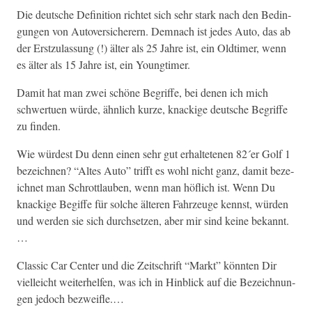
Die deutsche Def­i­n­i­tion richtet sich sehr stark nach den Bedin­
gun­gen von Autover­sicher­ern. Dem­nach ist jedes Auto, das ab
der Erstzu­las­sung (!) älter als 25 Jahre ist, ein Old­timer, wenn
es älter als 15 Jahre ist, ein Youngtimer.
Damit hat man zwei schöne Begriffe, bei denen ich mich
schw­ertuen würde, ähn­lich kurze, knack­ige deutsche Begriffe
zu finden.
Wie würdest Du denn einen sehr gut erhal­tete­nen 82´er Golf 1
beze­ich­nen? “Altes Auto” trifft es wohl nicht ganz, damit beze­
ich­net man Schrot­t­lauben, wenn man höflich ist. Wenn Du
knack­ige Begiffe für solche älteren Fahrzeuge kennst, wür­den
und wer­den sie sich durch­set­zen, aber mir sind keine bekannt.
…
Clas­sic Car Cen­ter und die Zeitschrift “Markt” kön­nten Dir
vielle­icht weit­er­helfen, was ich in Hin­blick auf die Beze­ich­nun­
gen jedoch bezweifle.…