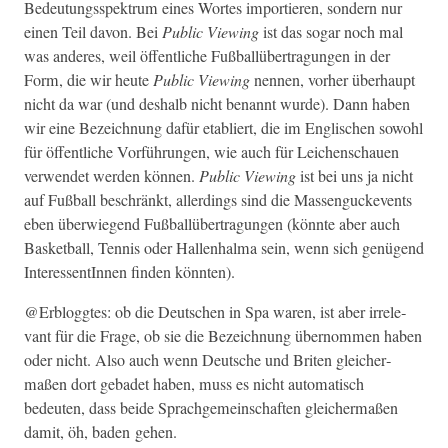
Bedeu­tungsspek­trum eines Wortes importieren, son­dern nur
einen Teil davon. Bei
Pub­lic View­ing
ist das sog­ar noch mal
was anderes, weil öffentliche Fußbal­lüber­tra­gun­gen in der
Form, die wir heute
Pub­lic View­ing
nen­nen, vorher über­haupt
nicht da war (und deshalb nicht benan­nt wurde). Dann haben
wir eine Beze­ich­nung dafür etabliert, die im Englis­chen sowohl
für öffentliche Vor­führun­gen, wie auch für Leichen­schauen
ver­wen­det wer­den kön­nen.
Pub­lic View­ing
ist bei uns ja nicht
auf Fußball beschränkt, allerd­ings sind die Mas­sen­guck­events
eben über­wiegend Fußbal­lüber­tra­gun­gen (kön­nte aber auch
Bas­ket­ball, Ten­nis oder Hal­len­hal­ma sein, wenn sich genü­gend
Inter­essentIn­nen find­en könnten).
@Erbloggtes: ob die Deutschen in Spa waren, ist aber irrel­e­
vant für die Frage, ob sie die Beze­ich­nung über­nom­men haben
oder nicht. Also auch wenn Deutsche und Briten gle­icher­
maßen dort gebadet haben, muss es nicht automa­tisch
bedeuten, dass bei­de Sprachge­mein­schaften gle­icher­maßen
damit, öh, baden gehen.