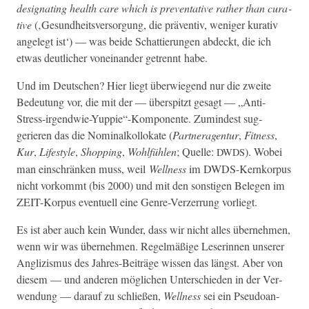
des­ig­nat­ing health care which is pre­ven­ta­tive rather than cura­
tive
(‚Gesund­heitsver­sorgung, die präven­tiv, weniger kura­tiv
angelegt ist‘) — was bei­de Schat­tierun­gen abdeckt, die ich
etwas deut­lich­er voneinan­der getren­nt habe.
Und im Deutschen? Hier liegt über­wiegend nur die zweite
Bedeu­tung vor, die mit der — über­spitzt gesagt — „Anti-
Stress-irgendwie-Yuppie“-Komponente. Zumin­d­est sug­
gerieren das die Nom­i­nalkol­lokate (
Part­ner­a­gen­tur
,
Fit­ness
,
Kur
,
Lifestyle
,
Shop­ping
,
Wohlfühlen
; Quelle:
). Wobei
DWDS
man ein­schränken muss, weil
Well­ness
im DWDS-Kernko­r­pus
nicht vorkommt (bis 2000) und mit den son­sti­gen Bele­gen im
ZEIT-Kor­pus eventuell eine Genre-Verz­er­rung vorliegt.
Es ist aber auch kein Wun­der, dass wir nicht alles übernehmen,
wenn wir was übernehmen. Regelmäßige Leserin­nen unser­er
Anglizis­mus des Jahres-Beiträge wis­sen das längst. Aber von
diesem — und anderen möglichen Unter­schieden in der Ver­
wen­dung — darauf zu schließen,
Well­ness
sei ein Pseudoan­