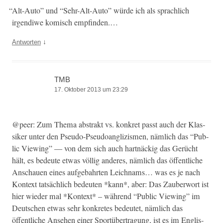
“
Alt-Auto” und “Sehr-Alt-Auto” würde ich als sprach­lich
irgendi­we komisch empfinden.…
↓
Antworten
TMB
17. Oktober 2013 um 23:29
@peer: Zum The­ma abstrakt vs. konkret passt auch der Klas­
sik­er unter den Pseu­do-Pseudoan­glizis­men, näm­lich das “Pub­
lic View­ing” — von dem sich auch hart­näck­ig das Gerücht
hält, es bedeute etwas völ­lig anderes, näm­lich das öffentliche
Anschauen eines aufge­bahrten Leich­nams… was es je nach
Kon­text tat­säch­lich bedeuten *kann*, aber: Das Zauber­wort ist
hier wieder mal *Kon­text* – während “Pub­lic View­ing” im
Deutschen etwas sehr konkretes bedeutet, näm­lich das
öffentliche Anse­hen ein­er Sportüber­tra­gung, ist es im Englis­