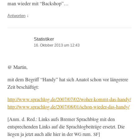
man wieder mit “Back­shop”…
↓
Antworten
Statistiker
16. Oktober 2013 um 12:43
@ Mar­tin,
mit dem Begriff “Handy” hat sich Ana­tol schon vor län­gerere
Zeit beschäftigt:
http://www.sprachlog.de/2007/07/02/woher-kommt-das-handy/
http://www.sprachlog.de/2007/08/01/schon-wieder-das-handy/
[Anm. d. Red.: Links aufs Bre­mer Sprach­blog mit den
entsprechen­den Links auf die Sprachlog­beiträge erset­zt. Die
liegen ja jet­zt auch alle hier in der
rum.
]
WG
SF