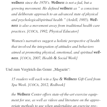
well­ness
since the 1970’s.
Well­ness
is not a fad, but a
grow­ing move­ment. He defined
well­ness
as ” a con­scious
and delib­er­ate approach to an advanced state of phys­i­cal
and psychological/spiritual health ” (Ardell, 1985).
Well­
ness
is also a move­ment away from tra­di­tion­al health care
prac­tices. [
, 1992,
Phys­i­cal Edu­ca­tor
]
COCA
Women’s nar­ra­tives sug­gest a holis­tic per­spec­tive of health
that involved the inte­gra­tion of atti­tudes and behav­iors
aimed at pro­mot­ing phys­i­cal, emo­tion­al, and spir­i­tu­al
well­
ness
. [
, 2007,
Health
Social Work
]
COCA
&
Und zum Ver­gle­ich das Genre „Mag­a­zin“:
15 read­ers will each win a Spa
Well­ness
Gift Card from
&
Spa Week. [
, 2012, Redbook]
COCA
the
Well­ness
Cen­ter offers state-of-the-art exer­cise equip­
ment for use, as well as videos and lit­er­a­ture on the appro­
pri­ate meth­ods to use when under­tak­ing an exer­cise pro­