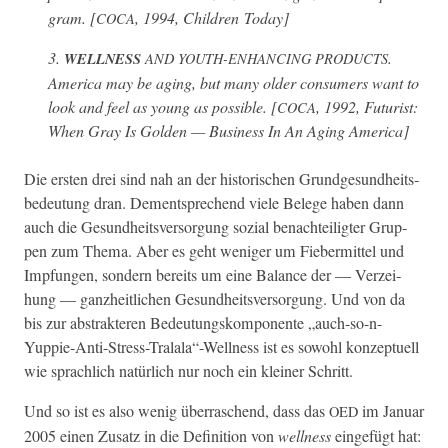
gram. [
, 1994, Chil­dren Today]
COCA
3.
.
WELLNESS
AND
YOUTH-ENHANCING
PRODUCTS
Amer­i­ca may be aging, but many old­er con­sumers want to
look and feel as young as pos­si­ble. [
, 1992,
Futur­ist:
COCA
When Gray Is Gold­en — Busi­ness In An Aging Amer­i­ca
]
Die ersten drei sind nah an der his­torischen Grundge­sund­heits­
be­deu­tung dran. Dementsprechend viele Belege haben dann
auch die Gesund­heitsver­sorgung sozial benachteiligter Grup­
pen zum The­ma. Aber es geht weniger um Fieber­mit­tel und
Imp­fun­gen, son­dern bere­its um eine Bal­ance der — Verzei­
hung — ganzheitlichen Gesund­heitsver­sorgung. Und von da
bis zur abstrak­teren Bedeu­tungskom­po­nente „auch-so-n-
Yuppie-Anti-Stress-Tralala“-Wellness ist es sowohl konzeptuell
wie sprach­lich natür­lich nur noch ein klein­er Schritt.
Und so ist es also wenig über­raschend, dass das
im Jan­u­ar
OED
2005 einen Zusatz in die Def­i­n­i­tion von
well­ness
einge­fügt hat: