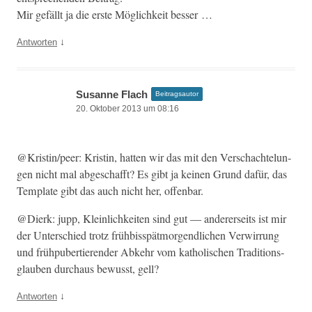
Mir gefällt ja die erste Möglichkeit besser …
↓
Antworten
Susanne Flach
Beitragsautor
20. Oktober 2013 um 08:16
@Kristin/peer: Kristin, hat­ten wir das mit den Ver­schachtelun­
gen nicht mal abgeschafft? Es gibt ja keinen Grund dafür, das
Tem­plate gibt das auch nicht her, offenbar.
@Dierk: jupp, Klein­lichkeit­en sind gut — ander­er­seits ist mir
der Unter­schied trotz früh­bis­spät­mor­gendlichen Ver­wirrung
und früh­pu­bertieren­der Abkehr vom katholis­chen Tra­di­tion­s­
glauben dur­chaus bewusst, gell?
↓
Antworten