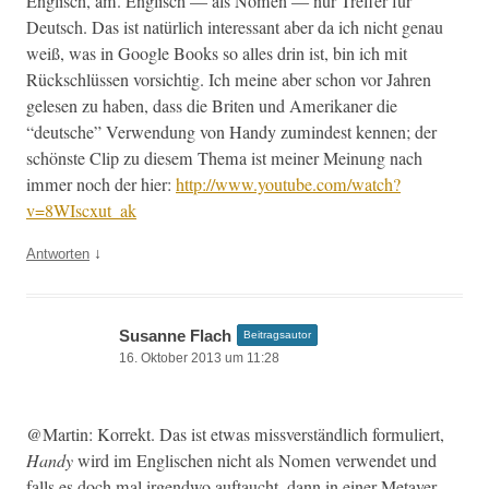
Englisch, am. Englisch — als Nomen — nur Tre­f­fer für
Deutsch. Das ist natür­lich inter­es­sant aber da ich nicht genau
weiß, was in Google Books so alles drin ist, bin ich mit
Rückschlüssen vor­sichtig. Ich meine aber schon vor Jahren
gele­sen zu haben, dass die Briten und Amerikan­er die
“deutsche” Ver­wen­dung von Handy zumin­d­est ken­nen; der
schön­ste Clip zu diesem The­ma ist mein­er Mei­n­ung nach
immer noch der hier:
http://www.youtube.com/watch?
v=8WIscxut_ak
↓
Antworten
Susanne Flach
Beitragsautor
16. Oktober 2013 um 11:28
@Martin: Kor­rekt. Das ist etwas missver­ständlich for­muliert,
Handy
wird im Englis­chen nicht als Nomen ver­wen­det und
falls es doch mal irgend­wo auf­taucht, dann in ein­er Metaver­