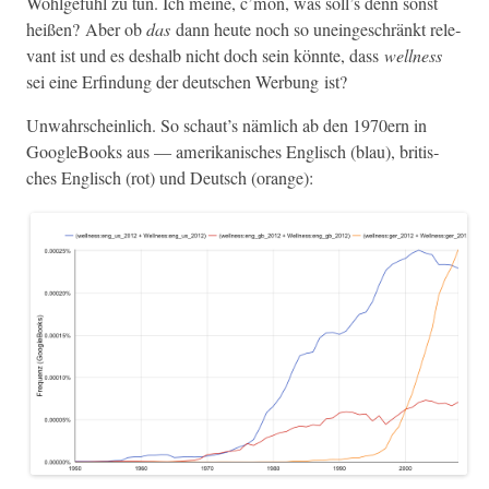
Wohlge­fühl zu tun. Ich meine, c’mon, was soll’s denn son­st
heißen? Aber ob
das
dann heute noch so uneingeschränkt rel­e­
vant ist und es deshalb nicht doch sein kön­nte, dass
well­ness
sei eine Erfind­ung der deutschen Wer­bung ist?
Unwahrschein­lich. So schaut’s näm­lich ab den 1970ern in
Google­Books aus — amerikanis­ches Englisch (blau), britis­
ches Englisch (rot) und Deutsch (orange):