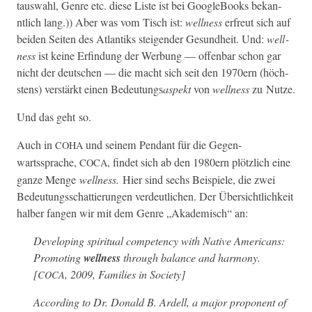
tauswahl, Genre etc. diese Liste ist bei Google­Books bekan­
ntlich lang.)) Aber was vom Tisch ist:
well­ness
erfreut sich auf
bei­den Seit­en des Atlantiks steigen­der Gesund­heit. Und:
well­
ness
ist keine Erfind­ung der Wer­bung — offen­bar schon gar
nicht der deutschen — die macht sich seit den 1970ern (höch­
stens) ver­stärkt einen Bedeu­tungs
aspekt
von
well­ness
zu Nutze.
Und das geht so.
Auch in
und seinem Pen­dant für die Gegen­
COHA
wartssprache,
, find­et sich ab den 1980ern plöt­zlich eine
COCA
ganze Menge
well­ness.
Hier sind sechs Beispiele, die zwei
Bedeu­tungss­chat­tierun­gen verdeut­lichen. Der Über­sichtlichkeit
hal­ber fan­gen wir mit dem Genre „Akademisch“ an:
Devel­op­ing spir­i­tu­al com­pe­ten­cy with Native Amer­i­cans:
Pro­mot­ing
well­ness
through bal­ance and har­mo­ny.
[
, 2009,
Fam­i­lies in Soci­ety
]
COCA
Accord­ing to Dr. Don­ald B. Ardell, a major pro­po­nent of