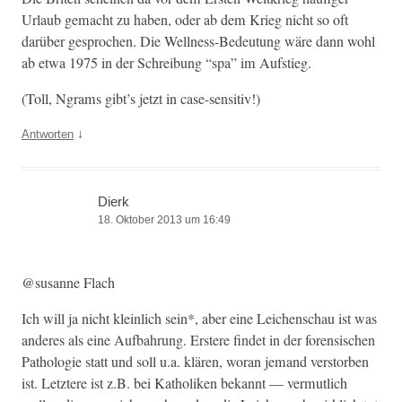
Urlaub gemacht zu haben, oder ab dem Krieg nicht so oft
darüber gesprochen. Die Well­ness-Bedeu­tung wäre dann wohl
ab etwa 1975 in der Schrei­bung “spa” im Aufstieg.
(Toll, Ngrams gibt’s jet­zt in case-sensitiv!)
↓
Antworten
Dierk
18. Oktober 2013 um 16:49
@susanne Flach
Ich will ja nicht klein­lich sein*, aber eine Leichen­schau ist was
anderes als eine Auf­bahrung. Erstere find­et in der foren­sis­chen
Patholo­gie statt und soll u.a. klären, woran jemand ver­stor­ben
ist. Let­ztere ist z.B. bei Katho­liken bekan­nt — ver­mut­lich