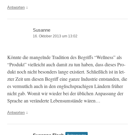
↓
Antworten
Susanne
16. Oktober 2013 um 13:02
Kön­nte die man­gel­nde Tra­di­tion des Begriffs “Well­ness” als
“Pro­dukt” vielle­icht auch damit zu tun haben, dass dieses Pro­
dukt noch nicht beson­ders lange existiert. Schließlich ist in let­
zter Zeit um diesen Begriff eine ganze Indus­trie ent­standen, die
es ver­mut­lich auch in den englis­chsprachi­gen Län­dern früher
nicht gab. Wom­it wir wieder bei der üblichen Anpas­sung der
Sprache an verän­derte Leben­sum­stände wären…
↓
Antworten
Beitragsautor