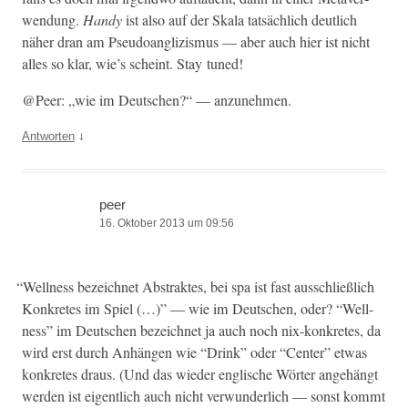
wen­dung.
Handy
ist also auf der Skala tat­säch­lich deut­lich
näher dran am Pseudoan­glizis­mus — aber auch hier ist nicht
alles so klar, wie’s scheint. Stay tuned!
@Peer: „wie im Deutschen?“ — anzunehmen.
↓
Antworten
peer
16. Oktober 2013 um 09:56
“
Well­ness beze­ich­net Abstrak­tes, bei spa ist fast auss­chließlich
Konkretes im Spiel (…)” — wie im Deutschen, oder? “Well­
ness” im Deutschen beze­ich­net ja auch noch nix-konkretes, da
wird erst durch Anhän­gen wie “Drink” oder “Cen­ter” etwas
konkretes draus. (Und das wieder englis­che Wörter ange­hängt
wer­den ist eigentlich auch nicht ver­wun­der­lich — son­st kommt