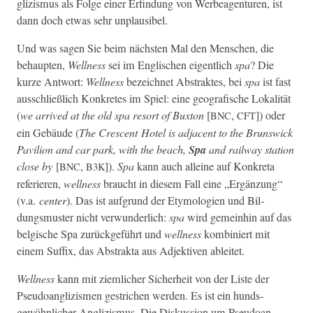
glizis­mus als Folge ein­er Erfind­ung von Wer­beagen­turen, ist
dann doch etwas sehr unplausibel.
Und was sagen Sie beim näch­sten Mal den Men­schen, die
behaupten,
Well­ness
sei im Englis­chen eigentlich
spa
? Die
kurze Antwort:
Well­ness
beze­ich­net Abstrak­tes, bei
spa
ist fast
auss­chließlich Konkretes im Spiel: eine geografis­che Lokalität
(
we arrived at the old spa resort of Bux­ton
[
,
]) oder
BNC
CFT
ein Gebäude (
The Cres­cent Hotel is adja­cent to the Brunswick
Pavil­ion and car park, with the beach,
Spa
and rail­way sta­tion
close by
[
,
]).
Spa
kann auch alleine auf Konkre­ta
BNC
B3K
referieren,
well­ness
braucht in diesem Fall eine „Ergänzung“
(v.a.
cen­ter
). Das ist auf­grund der Ety­molo­gien und Bil­
dungsmuster nicht ver­wun­der­lich:
spa
wird gemein­hin auf das
bel­gis­che Spa zurück­ge­führt und
well­ness
kom­biniert mit
einem Suf­fix, das Abstrak­ta aus Adjek­tiv­en ableitet.
Well­ness
kann mit ziem­lich­er Sicher­heit von der Liste der
Pseudoan­glizis­men gestrichen wer­den. Es ist ein hunds­
gewöhn­lich­er Anglizis­mus. Die Diskus­sion um Pseudoan­