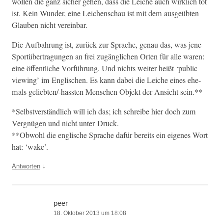
wollen die ganz sich­er gehen, dass die Leiche auch wirk­lich tot
ist. Kein Wun­der, eine Leichen­schau ist mit dem aus­geübten
Glauben nicht vereinbar.
Die Auf­bahrung ist, zurück zur Sprache, genau das, was jene
Sportüber­tra­gun­gen an frei zugänglichen Orten für alle waren:
eine öffentliche Vor­führung. Und nichts weit­er heißt ‘pub­lic
view­ing’ im Englis­chen. Es kann dabei die Leiche eines ehe­
mals geliebten/-has­sten Men­schen Objekt der Ansicht sein.**
*Selb­stver­ständlich will ich das; ich schreibe hier doch zum
Vergnü­gen und nicht unter Druck.
**Obwohl die englis­che Sprache dafür bere­its ein eigenes Wort
hat: ‘wake’.
↓
Antworten
peer
18. Oktober 2013 um 18:08