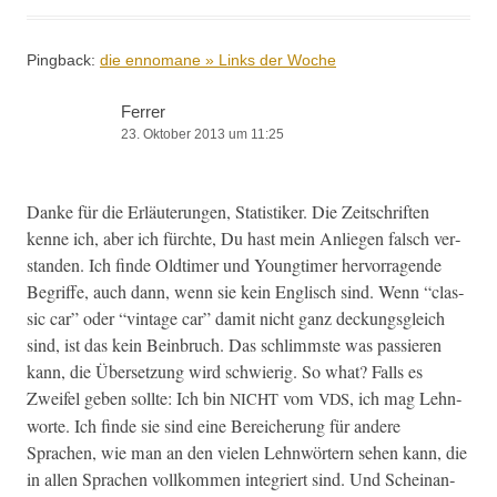
Pingback:
die ennomane » Links der Woche
Ferrer
23. Oktober 2013 um 11:25
Danke für die Erläuterun­gen, Sta­tis­tik­er. Die Zeitschriften
kenne ich, aber ich fürchte, Du hast mein Anliegen falsch ver­
standen. Ich finde Old­timer und Young­timer her­vor­ra­gende
Begriffe, auch dann, wenn sie kein Englisch sind. Wenn “clas­
sic car” oder “vin­tage car” damit nicht ganz deck­ungs­gle­ich
sind, ist das kein Bein­bruch. Das schlimm­ste was passieren
kann, die Über­set­zung wird schwierig. So what? Falls es
Zweifel geben sollte: Ich bin
vom
, ich mag Lehn­
NICHT
VDS
worte. Ich finde sie sind eine Bere­icherung für andere
Sprachen, wie man an den vie­len Lehn­wörtern sehen kann, die
in allen Sprachen vol­lkom­men inte­gri­ert sind. Und Scheinan­