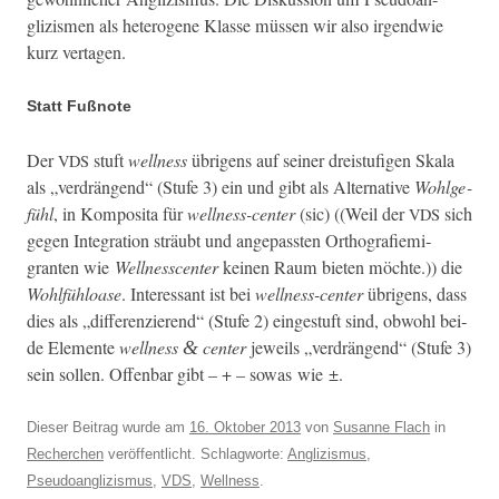
glizis­men als het­ero­gene Klasse müssen wir also irgend­wie
kurz vertagen.
Statt Fußnote
Der
stuft
well­ness
übri­gens auf sein­er dreistu­fi­gen Skala
VDS
als „ver­drän­gend“ (Stufe 3) ein und gibt als Alter­na­tive
Wohlge­
fühl
, in Kom­posi­ta für
well­ness-cen­ter
(sic) ((Weil der
sich
VDS
gegen Inte­gra­tion sträubt und angepassten Orthografiem­i­
granten wie
Well­ness­cen­ter
keinen Raum bieten möchte.)) die
Wohlfühloase
. Inter­es­sant ist bei
well­ness-cen­ter
übri­gens, dass
dies als „dif­feren­zierend“ (Stufe 2) eingestuft sind, obwohl bei­
de Ele­mente
well­ness
cen­ter
jew­eils „ver­drän­gend“ (Stufe 3)
&
sein sollen. Offen­bar gibt – + – sowas wie ±.
Dieser Beitrag wurde am
16. Oktober 2013
von
Susanne Flach
in
Recherchen
veröffentlicht. Schlagworte:
Anglizismus
,
Pseudoanglizismus
,
VDS
,
Wellness
.