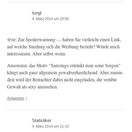
tungl
4. März 2014 um 20:00
@nr: Zur Spoil­er­war­nung — haben Sie vielle­icht einen Link,
auf welche Sne­dung sich die Wer­bung bezieht? Würde mich
inter­essieren. Aber selb­st wenn
Anson­sten: das Motiv “Sam­stags ertränkt man seine Sor­gen”
klingt auch ganz all­ge­mein gewaltver­her­rlichend. Aber zumin­
d­est wird der Betra­chter dabei nicht ein­ge­laden, die verübte
Gewalt als sexy anzusehen.
↓
Antworten
Statistiker
4. März 2014 um 21:10