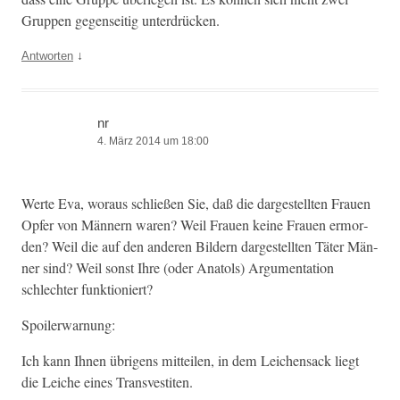
Grup­pen gegen­seit­ig unterdrücken.
↓
Antworten
nr
4. März 2014 um 18:00
Werte Eva, woraus schließen Sie, daß die dargestell­ten Frauen
Opfer von Män­nern waren? Weil Frauen keine Frauen ermor­
den? Weil die auf den anderen Bildern dargestell­ten Täter Män­
ner sind? Weil son­st Ihre (oder Ana­tols) Argu­men­ta­tion
schlechter funktioniert?
Spoil­er­war­nung:
Ich kann Ihnen übri­gens mit­teilen, in dem Leichen­sack liegt
die Leiche eines Transvestiten.