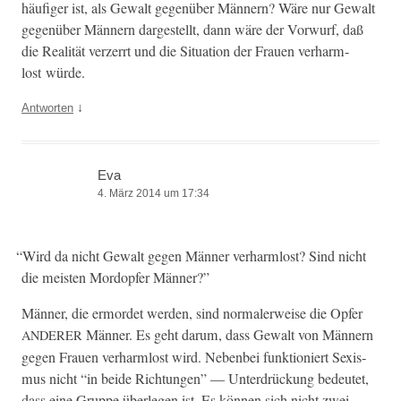
häu­figer ist, als Gewalt gegenüber Män­nern? Wäre nur Gewalt
gegenüber Män­nern dargestellt, dann wäre der Vor­wurf, daß
die Real­ität verz­er­rt und die Sit­u­a­tion der Frauen ver­harm­
lost würde.
↓
Antworten
Eva
4. März 2014 um 17:34
“
Wird da nicht Gewalt gegen Män­ner ver­harm­lost? Sind nicht
die meis­ten Mor­dopfer Männer?”
Män­ner, die ermordet wer­den, sind nor­maler­weise die Opfer
Män­ner. Es geht darum, dass Gewalt von Män­nern
ANDERER
gegen Frauen ver­harm­lost wird. Neben­bei funk­tion­iert Sex­is­
mus nicht “in bei­de Rich­tun­gen” — Unter­drück­ung bedeutet,
dass eine Gruppe über­legen ist. Es kön­nen sich nicht zwei