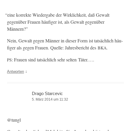
“
eine kor­rek­te Wieder­gabe der Wirk­lichkeit, daß Gewalt
gegenüber Frauen häu­figer ist, als Gewalt gegenüber
Männern?”
Nein, Gewalt gegen Män­ner in dieser Form ist tat­säch­lich häu­
figer als gegen Frauen. Quelle: Jahres­bericht des
.
BKA
: Frauen sind tat­säch­lich sehr sel­ten Täter.….
PS
↓
Antworten
Drago Starcevic
5. März 2014 um 11:32
@tungl