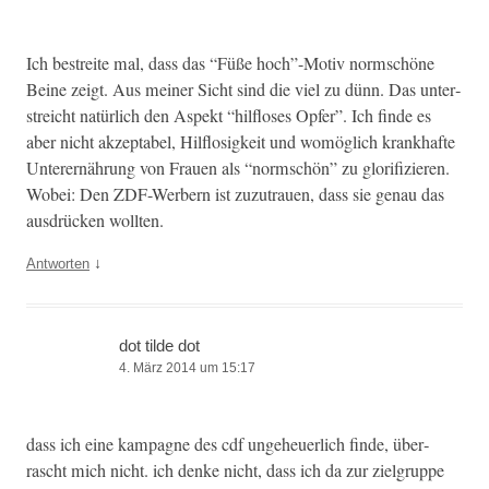
Ich bestre­ite mal, dass das “Füße hoch”-Motiv norm­schöne
Beine zeigt. Aus mein­er Sicht sind die viel zu dünn. Das unter­
stre­icht natür­lich den Aspekt “hil­flos­es Opfer”. Ich finde es
aber nicht akzept­abel, Hil­flosigkeit und wom­öglich krankhafte
Unter­ernährung von Frauen als “norm­schön” zu glo­ri­fizieren.
Wobei: Den ZDF-Wer­bern ist zuzu­trauen, dass sie genau das
aus­drück­en wollten.
↓
Antworten
dot tilde dot
4. März 2014 um 15:17
dass ich eine kam­pagne des cdf unge­heuer­lich finde, über­
rascht mich nicht. ich denke nicht, dass ich da zur ziel­gruppe