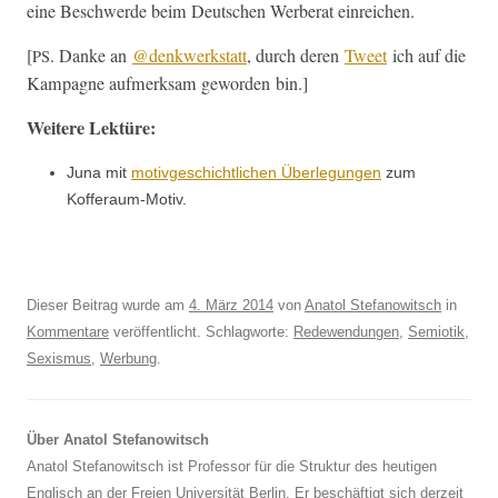
eine Beschw­erde beim Deutschen Wer­ber­at einreichen.
[
. Danke an
@denkwerkstatt
, durch deren
Tweet
ich auf die
PS
Kam­pagne aufmerk­sam gewor­den bin.]
Weit­ere Lektüre:
Juna mit
motivgeschichtlichen Über­legun­gen
zum
Kofferaum-Motiv.
Dieser Beitrag wurde am
4. März 2014
von
Anatol Stefanowitsch
in
Kommentare
veröffentlicht. Schlagworte:
Redewendungen
,
Semiotik
,
Sexismus
,
Werbung
.
Über Anatol Stefanowitsch
Anatol Stefanowitsch ist Professor für die Struktur des heutigen
Englisch an der Freien Universität Berlin. Er beschäftigt sich derzeit