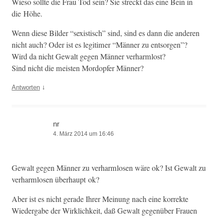
Wieso sollte die Frau Tod sein? Sie streckt das eine Bein in
die Höhe.
Wenn diese Bilder “sex­is­tisch” sind, sind es dann die anderen
nicht auch? Oder ist es legit­imer “Män­ner zu entsorgen”?
Wird da nicht Gewalt gegen Män­ner verharmlost?
Sind nicht die meis­ten Mor­dopfer Männer?
↓
Antworten
nr
4. März 2014 um 16:46
Gewalt gegen Män­ner zu ver­harm­losen wäre ok? Ist Gewalt zu
ver­harm­losen über­haupt ok?
Aber ist es nicht ger­ade Ihrer Mei­n­ung nach eine kor­rek­te
Wieder­gabe der Wirk­lichkeit, daß Gewalt gegenüber Frauen