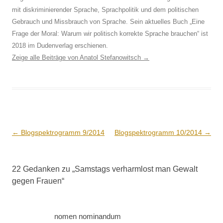
mit diskriminierender Sprache, Sprachpolitik und dem politischen
Gebrauch und Missbrauch von Sprache. Sein aktuelles Buch „Eine
Frage der Moral: Warum wir politisch korrekte Sprache brauchen“ ist
2018 im Dudenverlag erschienen.
Zeige alle Beiträge von Anatol Stefanowitsch
→
Beitrags-
←
Blogspektrogramm 9/2014
Blogspektrogramm 10/2014
→
Navigation
22 Gedanken zu „
Samstags verharmlost man Gewalt
gegen Frauen
“
nomen nominandum