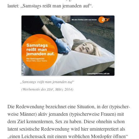
lautet: „Sam­stags reißt man jeman­den auf“.
„
Sam­stags reißt man jeman­den auf“
(Werbe­mo­tiv des
, März 2014)
ZDF
Die Redewen­dung beze­ich­net eine Sit­u­a­tion, in der (typ­is­cher­
weise Män­ner) aktiv jeman­den (typ­is­cher­weise Frauen) mit
dem Ziel ken­nen­ler­nen, Sex zu haben. Diese ohne­hin schon
latent sex­is­tis­che Redewen­dung wird hier uminter­pretiert als
„einen Leichen­sack mit einem weib­lichen Mor­dopfer öff­nen“