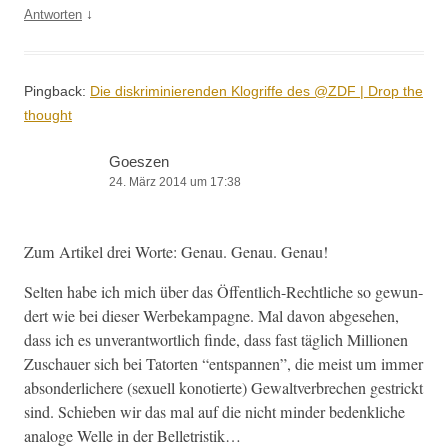
↓
Antworten
Pingback:
Die diskriminierenden Klogriffe des @ZDF | Drop the
thought
Goeszen
24. März 2014 um 17:38
Zum Artikel drei Worte: Genau. Genau. Genau!
Sel­ten habe ich mich über das Öffentlich-Rechtliche so gewun­
dert wie bei dieser Wer­bekam­pagne. Mal davon abge­se­hen,
dass ich es unver­ant­wortlich finde, dass fast täglich Mil­lio­nen
Zuschauer sich bei Tatorten “entspan­nen”, die meist um immer
abson­der­lichere (sex­uell konotierte) Gewaltver­brechen gestrickt
sind. Schieben wir das mal auf die nicht min­der beden­kliche
analoge Welle in der Belletristik…