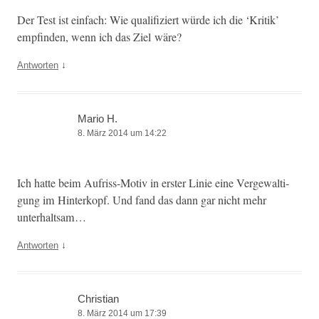
Der Test ist ein­fach: Wie qual­i­fiziert würde ich die ‘Kri­tik’
empfind­en, wenn ich das Ziel wäre?
↓
Antworten
Mario H.
8. März 2014 um 14:22
Ich hat­te beim Aufriss-Motiv in erster Lin­ie eine Verge­wal­ti­
gung im Hin­terkopf. Und fand das dann gar nicht mehr
unterhaltsam…
↓
Antworten
Christian
8. März 2014 um 17:39