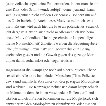
(oder vielle­icht sog­ar „eine Frau ermor­den, indem man sie ihr
eine Riss- oder Schnit­twunde zufügt“, denn „jemand“ kann
sich ja eigentlich nicht auf den Leichen­sack, son­dern nur auf
das Opfer beziehen). Auch dieses Motiv ist mehrfach sex­is­
tisch: Erstens wird auch hier die Frau als poten­zielles Sex­u­alob­
jekt dargestellt, wenn auch nicht so offen­sichtlich wie beim
ersten Motiv (blondierte Haare, geschmink­te Lip­pen, all­ge­
meine Norm­schön­heit) Zweit­ens wer­den die Bedeu­tungs­bere­
iche „frei­willige Sex­u­al­ität“ und „Mord“ direkt in Bezug
zueinan­der geset­zt und die Gewalt gegen das gezeigte Mor­
dopfer damit ver­harm­lost oder sog­ar erotisiert.
Ins­ge­samt ist die Kam­pagne noch auf ein­er sub­til­eren Ebene
sex­is­tisch: Alle aktiv han­del­nden Men­schen (Täter, Polizis­ten
usw.) sind männlich, aber zwei von drei gezeigten Mor­dopfern
sind weib­lich. Die Kam­pagne richtet sich damit haupt­säch­lich
an Män­ner, in dem sie ihnen ver­schiedene Rollen zur Iden­ti­
fika­tion anbi­etet; Frauen bekom­men nur die Möglichkeit, sich
entwed­er mit den Mor­dopfern zu iden­ti­fizieren, oder mit den