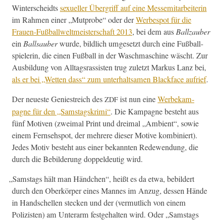
Win­ter­schei­dts
sex­ueller Über­griff auf eine Messemi­tar­bei­t­erin
im Rah­men ein­er „Mut­probe“ oder der
Werbespot für die
Frauen-Fußball­welt­meis­ter­schaft 2013
, bei dem aus
Bal­lza­uber
ein
Ball­sauber
wurde, bildlich umge­set­zt durch eine Fußball­
spielerin, die einen Fußball in der Waschmas­chine wäscht. Zur
Aus­bil­dung von All­t­agsras­sis­ten trug zulet­zt Markus Lanz bei,
als er bei „Wet­ten dass“ zum unter­halt­samen Black­face aufrief
.
Der neueste Geniestre­ich des
ist nun eine
Wer­bekam­
ZDF
pagne für den „Sam­stagskri­mi“
. Die Kam­pagne beste­ht aus
fünf Motiv­en (zweimal Print und dreimal „Ambi­ent“, sowie
einem Fernsehspot, der mehrere dieser Motive kom­biniert).
Jedes Motiv beste­ht aus ein­er bekan­nten Redewen­dung, die
durch die Bebilderung dop­peldeutig wird.
„
Sam­stags hält man Händ­chen“, heißt es da etwa, bebildert
durch den Oberkör­p­er eines Mannes im Anzug, dessen Hände
in Hand­schellen steck­en und der (ver­mut­lich von einem
Polizis­ten) am Unter­arm fest­ge­hal­ten wird. Oder „Sam­stags