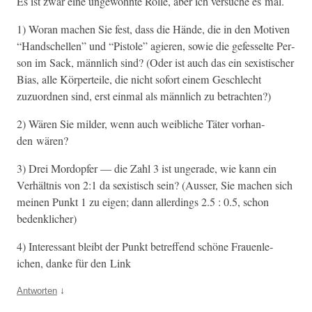
Es ist zwar eine unge­wohnte Rolle, aber ich ver­suche es mal.
1) Woran machen Sie fest, dass die Hände, die in den Motiv­en
“Hand­schellen” und “Pis­tole” agieren, sowie die gefes­selte Per­
son im Sack, männlich sind? (Oder ist auch das ein sex­is­tis­ch­er
Bias, alle Kör­perteile, die nicht sofort einem Geschlecht
zuzuord­nen sind, erst ein­mal als männlich zu betrachten?)
2) Wären Sie milder, wenn auch weib­liche Täter vorhan­
den wären?
3) Drei Mor­dopfer — die Zahl 3 ist unger­ade, wie kann ein
Ver­hält­nis von 2:1 da sex­is­tisch sein? (Auss­er, Sie machen sich
meinen Punkt 1 zu eigen; dann allerd­ings 2.5 : 0.5, schon
bedenklicher)
4) Inter­es­sant bleibt der Punkt betr­e­f­fend schöne Frauen­le­
ichen, danke für den Link
↓
Antworten