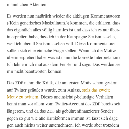
männlichen Akteuren.
Es wer­den nun natür­lich wieder die altk­lu­gen Kom­men­ta­toren
((Kein gener­isches Maskulinum.)) kom­men, die erk­lären, dass
das eigentlich alles völ­lig harm­los ist und dass ich es nur über­
in­ter­pretiert habe; dass ich in der Kam­pagne Sex­is­mus sehe,
weil ich über­all Sex­is­mus sehen will. Diese Kom­men­ta­toren
soll­ten sich eine ein­fache Frage stellen: Wenn ich die Motive
über­in­ter­pretiert habe, was ist dann die kor­rek­te Inter­pre­ta­tion?
Ich lehne mich mal aus dem Fen­ster und sage: Das wer­den sie
mir nicht beant­worten können.
Das
nahm die Kri­tik, die am ersten Motiv schon gestern
ZDF
auf Twit­ter geäußert wurde, zum Anlass,
stolz das zweite
Motiv zu twit­tern
. Dieses unein­sichtig-belustigte Ver­hal­ten
ken­nt man vor allem vom Twit­ter-Account des
bere­its seit
ZDF
län­gerem, und da das
als gebühren­fi­nanziert­er Sender
ZDF
gegen so gut wie alle Kri­tik­for­men immun ist, lässt sich dage­
gen auch nichts weit­er unternehmen. Ich werde aber trotz­dem