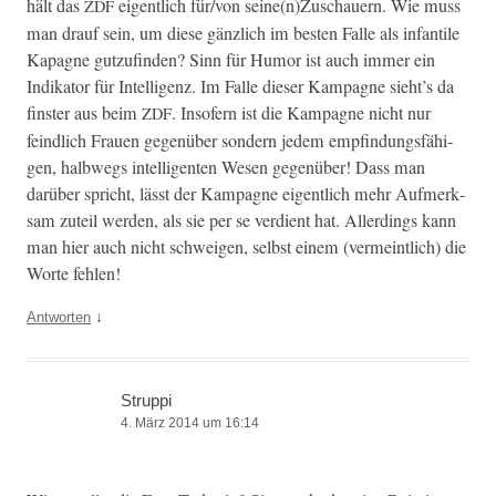
hält das
eigentlich für/von seine(n)Zuschauern. Wie muss
ZDF
man drauf sein, um diese gän­zlich im besten Falle als infan­tile
Kapagne gutzufind­en? Sinn für Humor ist auch immer ein
Indika­tor für Intel­li­genz. Im Falle dieser Kam­pagne sieht’s da
fin­ster aus beim
. Insofern ist die Kam­pagne nicht nur
ZDF
feindlich Frauen gegenüber son­dern jedem empfind­ungs­fähi­
gen, halb­wegs intel­li­gen­ten Wesen gegenüber! Dass man
darüber spricht, lässt der Kam­pagne eigentlich mehr Aufmerk­
sam zuteil wer­den, als sie per se ver­di­ent hat. Allerd­ings kann
man hier auch nicht schweigen, selb­st einem (ver­meintlich) die
Worte fehlen!
↓
Antworten
Struppi
4. März 2014 um 16:14