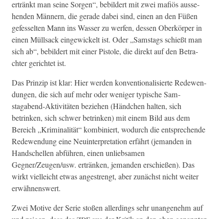
ertränkt man seine Sor­gen“, bebildert mit zwei mafiös ausse­
hen­den Män­nern, die ger­ade dabei sind, einen an den Füßen
gefes­sel­ten Mann ins Wass­er zu wer­fen, dessen Oberkör­p­er in
einen Müll­sack eingewick­elt ist. Oder „Sam­stags schießt man
sich ab“, bebildert mit ein­er Pis­tole, die direkt auf den Betra­
chter gerichtet ist.
Das Prinzip ist klar: Hier wer­den kon­ven­tion­al­isierte Redewen­
dun­gen, die sich auf mehr oder weniger typ­is­che Sam­
stagabend-Aktiv­itäten beziehen (Händ­chen hal­ten, sich
betrinken, sich schw­er betrinken) mit einem Bild aus dem
Bere­ich „Krim­i­nal­ität“ kom­biniert, wodurch die entsprechende
Redewen­dung eine Neuin­ter­pre­ta­tion erfährt (jeman­den in
Hand­schellen abführen, einen unlieb­samen
Gegner/Zeugen/usw. ertränken, jeman­den erschießen). Das
wirkt vielle­icht etwas angestrengt, aber zunächst nicht weit­er
erwähnenswert.
Zwei Motive der Serie stoßen allerd­ings sehr unan­genehm auf