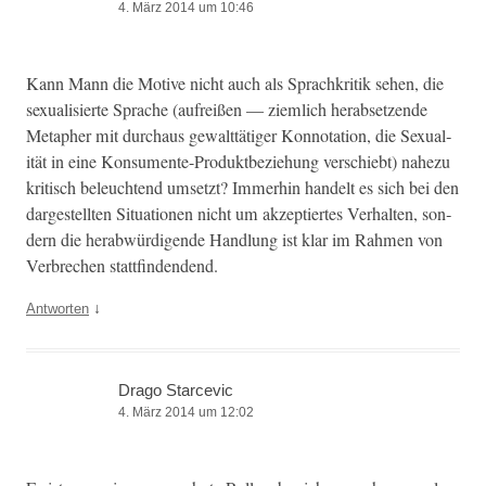
4. März 2014 um 10:46
Kann Mann die Motive nicht auch als Sprachkri­tik sehen, die
sex­u­al­isierte Sprache (aufreißen — ziem­lich her­ab­set­zende
Meta­pher mit dur­chaus gewalt­tätiger Kon­no­ta­tion, die Sex­u­al­
ität in eine Kon­sumente-Pro­duk­t­beziehung ver­schiebt) nahezu
kri­tisch beleuch­t­end umset­zt? Immer­hin han­delt es sich bei den
dargestell­ten Sit­u­a­tio­nen nicht um akzep­tiertes Ver­hal­ten, son­
dern die her­ab­würdi­gende Hand­lung ist klar im Rah­men von
Ver­brechen stattfindendend.
↓
Antworten
Drago Starcevic
4. März 2014 um 12:02