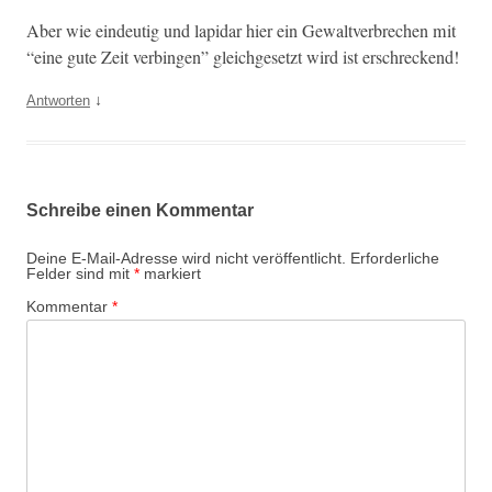
Aber wie ein­deutig und lap­i­dar hier ein Gewaltver­brechen mit
“eine gute Zeit ver­bin­gen” gle­ichge­set­zt wird ist erschreckend!
↓
Antworten
Schreibe einen Kommentar
Deine E-Mail-Adresse wird nicht veröffentlicht.
Erforderliche
Felder sind mit
*
markiert
Kommentar
*