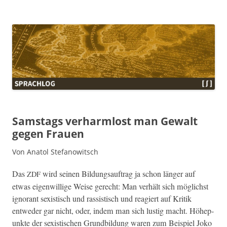
Sprachlog
Samstags verharmlost man Gewalt
gegen Frauen
Von Anatol Stefanowitsch
Das
wird seinen Bil­dungsauf­trag ja schon länger auf
ZDF
etwas eigen­willige Weise gerecht: Man ver­hält sich möglichst
igno­rant sex­is­tisch und ras­sis­tisch und reagiert auf Kri­tik
entwed­er gar nicht, oder, indem man sich lustig macht. Höhep­
unk­te der sex­is­tis­chen Grund­bil­dung waren zum Beispiel Joko