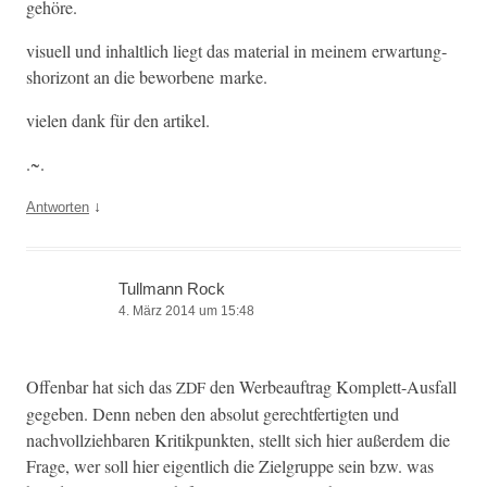
gehöre.
visuell und inhaltlich liegt das mate­r­i­al in meinem erwartung­
shor­i­zont an die bewor­bene marke.
vie­len dank für den artikel.
.~.
↓
Antworten
Tullmann Rock
4. März 2014 um 15:48
Offen­bar hat sich das
den Wer­beauf­trag Kom­plett-Aus­fall
ZDF
gegeben. Denn neben den abso­lut gerecht­fer­tigten und
nachvol­lziehbaren Kri­tikpunk­ten, stellt sich hier außer­dem die
Frage, wer soll hier eigentlich die Ziel­gruppe sein bzw. was