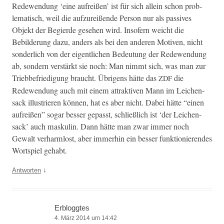
Redewen­dung ‘eine aufreißen’ ist für sich allein schon prob­
lema­tisch, weil die aufzureißende Per­son nur als pas­sives
Objekt der Begierde gese­hen wird. Insofern weicht die
Bebilderung dazu, anders als bei den anderen Motiv­en, nicht
son­der­lich von der eigentlichen Bedeu­tung der Redewen­dung
ab, son­dern ver­stärkt sie noch: Man nimmt sich, was man zur
Triebbe­friedi­gung braucht. Übri­gens hätte das
die
ZDF
Redewen­dung auch mit einem attrak­tiv­en Mann im Leichen­
sack illus­tri­eren kön­nen, hat es aber nicht. Dabei hätte “einen
aufreißen” sog­ar bess­er gepasst, schließlich ist ‘der Leichen­
sack’ auch maskulin. Dann hätte man zwar immer noch
Gewalt ver­harm­lost, aber immer­hin ein bess­er funk­tion­ieren­des
Wort­spiel gehabt.
↓
Antworten
Erbloggtes
4. März 2014 um 14:42