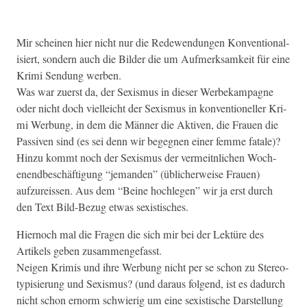
Mir scheinen hier nicht nur die Redewen­dun­gen Kon­ven­tion­al­
isiert, son­dern auch die Bilder die um Aufmerk­samkeit für eine
Kri­mi Sendung werben.
Was war zuerst da, der Sex­is­mus in dieser Wer­bekam­pagne
oder nicht doch vielle­icht der Sex­is­mus in kon­ven­tioneller Kri­
mi Wer­bung, in dem die Män­ner die Aktiv­en, die Frauen die
Pas­siv­en sind (es sei denn wir begeg­nen ein­er femme fatale)?
Hinzu kommt noch der Sex­is­mus der ver­meitnlichen Woch­
enendbeschäf­ti­gung “jeman­den” (üblicher­weise Frauen)
aufzureis­sen. Aus dem “Beine hochle­gen” wir ja erst durch
den Text Bild-Bezug etwas sexistisches.
Hier­noch mal die Fra­gen die sich mir bei der Lek­türe des
Artikels geben zusammengefasst.
Neigen Krim­is und ihre Wer­bung nicht per se schon zu Stereo­
typ­isierung und Sex­is­mus? (und daraus fol­gend, ist es dadurch
nicht schon ernorm schwierig um eine sex­is­tis­che Darstel­lung