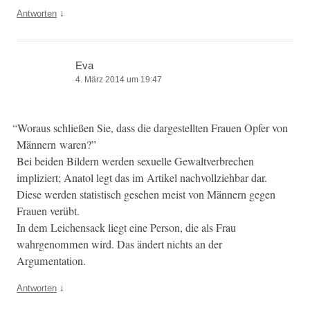
↓
Antworten
Eva
4. März 2014 um 19:47
“
Woraus schließen Sie, dass die dargestell­ten Frauen Opfer von
Män­nern waren?”
Bei bei­den Bildern wer­den sex­uelle Gewaltver­brechen
impliziert; Ana­tol legt das im Artikel nachvol­lziehbar dar.
Diese wer­den sta­tis­tisch gese­hen meist von Män­nern gegen
Frauen verübt.
In dem Leichen­sack liegt eine Per­son, die als Frau
wahrgenom­men wird. Das ändert nichts an der
Argumentation.
↓
Antworten