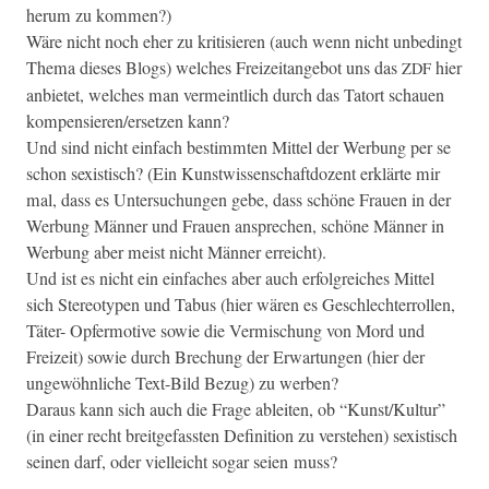
herum zu kommen?)
Wäre nicht noch eher zu kri­tisieren (auch wenn nicht unbe­d­ingt
The­ma dieses Blogs) welch­es Freizei­tange­bot uns das
hier
ZDF
anbi­etet, welch­es man ver­meintlich durch das Tatort schauen
kompensieren/ersetzen kann?
Und sind nicht ein­fach bes­timmten Mit­tel der Wer­bung per se
schon sex­is­tisch? (Ein Kunst­wissenschaft­dozent erk­lärte mir
mal, dass es Unter­suchun­gen gebe, dass schöne Frauen in der
Wer­bung Män­ner und Frauen ansprechen, schöne Män­ner in
Wer­bung aber meist nicht Män­ner erreicht).
Und ist es nicht ein ein­fach­es aber auch erfol­gre­ich­es Mit­tel
sich Stereo­typen und Tabus (hier wären es Geschlechter­rollen,
Täter- Opfer­mo­tive sowie die Ver­mis­chung von Mord und
Freizeit) sowie durch Brechung der Erwartun­gen (hier der
ungewöhn­liche Text-Bild Bezug) zu werben?
Daraus kann sich auch die Frage ableit­en, ob “Kunst/Kultur”
(in ein­er recht bre­it­ge­fassten Def­i­n­i­tion zu ver­ste­hen) sex­is­tisch
seinen darf, oder vielle­icht sog­ar seien muss?