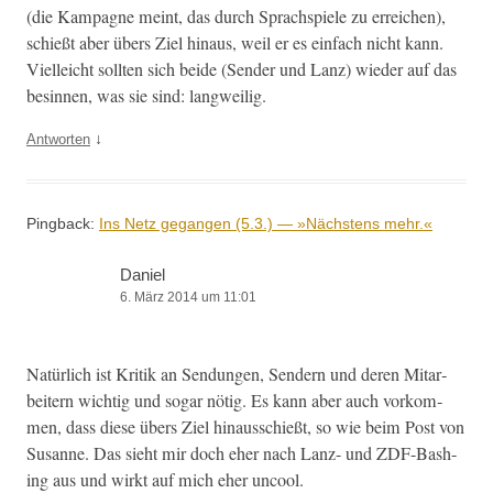
(die Kam­pagne meint, das durch Sprach­spiele zu erre­ichen),
schießt aber übers Ziel hin­aus, weil er es ein­fach nicht kann.
Vielle­icht soll­ten sich bei­de (Sender und Lanz) wieder auf das
besin­nen, was sie sind: langweilig.
↓
Antworten
Pingback:
Ins Netz gegangen (5.3.) — »Nächstens mehr.«
Daniel
6. März 2014 um 11:01
Natür­lich ist Kri­tik an Sendun­gen, Sendern und deren Mitar­
beit­ern wichtig und sog­ar nötig. Es kann aber auch vorkom­
men, dass diese übers Ziel hin­auss­chießt, so wie beim Post von
Susanne. Das sieht mir doch eher nach Lanz- und ZDF-Bash­
ing aus und wirkt auf mich eher uncool.