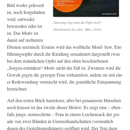
Bild wed­er gefes­selt
ist, noch fest­ge­hal­ten
wird, entwed­er
„
Sam­stags legt man die Füße hoch“
bewusst­los oder tot
(Werbe­mo­tiv des
, März 2014)
ZDF
ist. Das Motiv ist
damit auf mehreren
Ebe­nen sex­is­tisch: Erstens wird das weib­liche Mord- bzw. Ent­
führung­sopfer durch die Klei­dung sex­u­al­isiert dargestellt (was
bei dem männlichen Opfer auf den oben beschriebe­nen
„Sorgen-ertränken“-Motiv nicht der Fall ist. Zweit­ens wird die
Gewalt gegen die gezeigte Frau ver­harm­lost, indem sie mit ein­
er Redewen­dung ver­mis­cht wird, die gemütliche Entspan­nung
bezeichnet.
Auf den ersten Blick harm­los­er, aber bei genauerem Hin­se­hen
noch krass­er ist das zweite dieser Motive. Es zeigt eine – eben­
falls junge, norm­schöne – Frau in einem Leichen­sack der ger­
ade von zwei Hän­den in Gum­mi­hand­schuhen (ver­mut­lich
denen des Gerichtsmedi­zin­ers) geöffnet wird. Der Text dazu