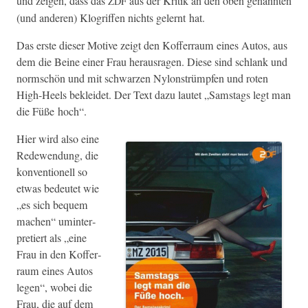
und zeigen, dass das
aus der Kri­tik an den oben genan­nten
ZDF
(und anderen) Klo­grif­f­en nichts gel­ernt hat.
Das erste dieser Motive zeigt den Kof­fer­raum eines Autos, aus
dem die Beine ein­er Frau her­aus­ra­gen. Diese sind schlank und
norm­schön und mit schwarzen Nylon­strümpfen und roten
High-Heels bek­lei­det. Der Text dazu lautet „Sam­stags legt man
die Füße hoch“.
Hier wird also eine
Redewen­dung, die
kon­ven­tionell so
etwas bedeutet wie
„es sich bequem
machen“ uminter­
pretiert als „eine
Frau in den Kof­fer­
raum eines Autos
leg­en“, wobei die
Frau, die auf dem