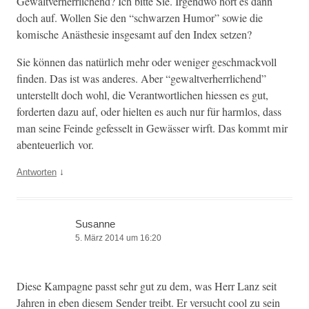
Gewaltver­her­rlichend? Ich bitte Sie. Irgend­wo hört es dann
doch auf. Wollen Sie den “schwarzen Humor” sowie die
komis­che Anäs­the­sie ins­ge­samt auf den Index setzen?
Sie kön­nen das natür­lich mehr oder weniger geschmack­voll
find­en. Das ist was anderes. Aber “gewaltver­her­rlichend”
unter­stellt doch wohl, die Ver­ant­wortlichen hiessen es gut,
forderten dazu auf, oder hiel­ten es auch nur für harm­los, dass
man seine Feinde gefes­selt in Gewäss­er wirft. Das kommt mir
aben­teuer­lich vor.
↓
Antworten
Susanne
5. März 2014 um 16:20
Diese Kam­pagne passt sehr gut zu dem, was Herr Lanz seit
Jahren in eben diesem Sender treibt. Er ver­sucht cool zu sein