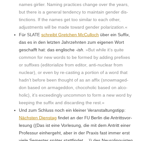
names girli­er. Nam­ing prac­tices change over the years,
but there is a gen­er­al ten­den­cy to main­tain gen­der dis­
tinc­tions. If the names get too sim­i­lar to each oth­er,
adjust­ments will be made toward gen­der polarization.«
Für
schreibt Gretchen McCul­loch
über ein Suf­fix,
SLATE
das es in den let­zten Jahrzehn­ten zum eige­nen Wort
geschafft hat: das englis­che -
ish
.
»But while it’s quite
com­mon for new words to be formed by adding pre­fix­es
or suf­fix­es (edi­to­ri­al­ize from edi­tor, anti-nuclear from
nuclear), or even by re-cast­ing a por­tion of a word that
had­n’t before been thought of as an affix (snow­maged­
don based on armaged­don, choco­holic based on alco­
holic), it’s exceed­ing­ly uncom­mon to form a new word by
keep­ing the suf­fix and dis­card­ing the rest.«
Und zum Schluss noch ein klein­er Ver­anstal­tungstipp:
Näch­sten Dien­stag
find­et an der
Berlin die Antrittsvor­
FU
lesung ((Das ist eine Vor­lesung, die mit dem Antritt ein­er
Pro­fes­sur ein­herge­ht, aber in der Prax­is fast immer erst
viele Semes­ter später stat­tfind­et …)) des Neu­rolin­guis­ten