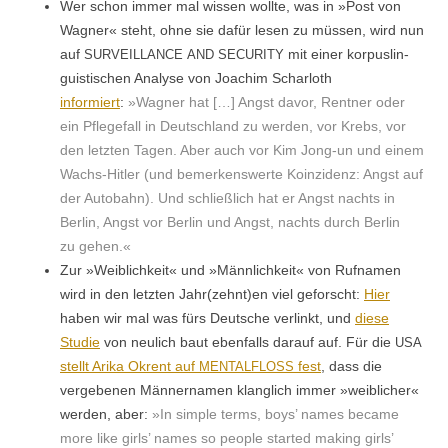
Wer schon immer mal wis­sen wollte, was in »Post von
Wag­n­er« ste­ht, ohne sie dafür lesen zu müssen, wird nun
auf
mit ein­er kor­puslin­
SURVEILLANCE
AND
SECURITY
guis­tis­chen Analyse von Joachim Schar­loth
informiert
:
»Wag­n­er hat […] Angst davor, Rent­ner oder
ein Pflege­fall in Deutsch­land zu wer­den, vor Krebs, vor
den let­zten Tagen. Aber auch vor Kim Jong-un und einem
Wachs-Hitler (und bemerkenswerte Koinzi­denz: Angst auf
der Auto­bahn). Und schließlich hat er Angst nachts in
Berlin, Angst vor Berlin und Angst, nachts durch Berlin
zu gehen.«
Zur »Weib­lichkeit« und »Männlichkeit« von Ruf­na­men
wird in den let­zten Jahr(zehnt)en viel geforscht:
Hier
haben wir mal was fürs Deutsche ver­linkt, und
diese
Studie
von neulich baut eben­falls darauf auf. Für die
USA
stellt Ari­ka Okrent auf
fest
, dass die
MENTALFLOSS
vergebe­nen Män­ner­na­men klan­glich immer »weib­lich­er«
wer­den, aber:
»In sim­ple terms, boys’ names became
more like girls’ names so peo­ple start­ed mak­ing girls’