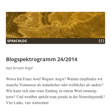
Sprachlog
Blogspektrogramm 24/2014
Von Kristin Kopf
Wovor hat Franz Josef Wag­n­er Angst? Warum empfind­en wir
manche Vor­na­men als männlich­er oder weib­lich­er als andere?
Wie kann sich eine reine Endung zu einem Wort emanzip­
ieren? Und worüber spricht man ger­ade in der Neu­rolin­guis­tik?
Vier Links, vier Antworten: