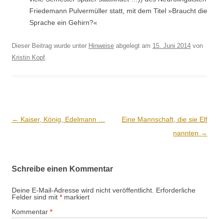
Friede­mann Pul­ver­müller statt, mit dem Titel »Braucht die
Sprache ein Gehirn?«
Dieser Beitrag wurde unter
Hinweise
abgelegt am
15. Juni 2014
von
Kristin Kopf
.
Beitrags-
←
Kaiser, König, Edelmann …
Eine Mannschaft, die sie Elf
Navigation
nannten
→
Schreibe einen Kommentar
Deine E-Mail-Adresse wird nicht veröffentlicht.
Erforderliche
Felder sind mit
*
markiert
Kommentar
*