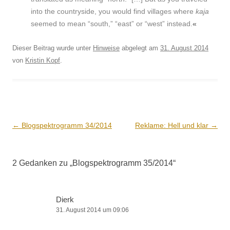
into the coun­try­side, you would find vil­lages where
kaja
seemed to mean “south,” “east” or “west” instead.
«
Dieser Beitrag wurde unter
Hinweise
abgelegt am
31. August 2014
von
Kristin Kopf
.
Beitrags-
←
Blogspektrogramm 34/2014
Reklame: Hell und klar
→
Navigation
2 Gedanken zu „
Blogspektrogramm 35/2014
“
Dierk
31. August 2014 um 09:06