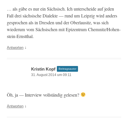
… als gäbe es nur ein Säch­sisch. Ich unter­schei­de auf jeden
Fall drei säch­sis­che Dialek­te — rund um Leipzig wird anders
gesprochen als in Dres­den und der Ober­lausitz, was sich
wiederum vom Säch­sis­chen mit Epizen­trum Chem­nitz/Ho­hen­
stein-Ern­st­thal.
↓
Antworten
Kristin Kopf
Beitragsautor
31. August 2014 um 09:11
Öh, ja — Inter­view voll­ständig gelesen?
↓
Antworten