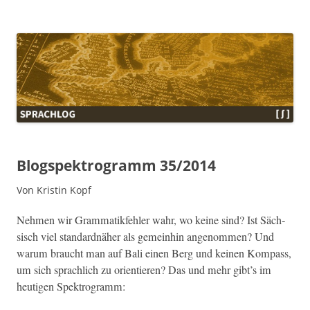
Sprachlog
Blogspektrogramm 35/2014
Von Kristin Kopf
Nehmen wir Gram­matik­fehler wahr, wo keine sind? Ist Säch­
sisch viel stan­dard­näher als gemein­hin angenom­men? Und
warum braucht man auf Bali einen Berg und keinen Kom­pass,
um sich sprach­lich zu ori­en­tieren? Das und mehr gibt’s im
heuti­gen Spektrogramm: