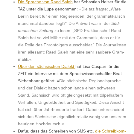
Die Sprache von Raed Saleh
hat Sebas­t­ian Heis­er für die
unter die Lupe genom­men: »
Die taz fragte: „Wäre
TAZ
Berlin bere­it für einen Regieren­den, der gram­matikalisch
manch­mal daneben­liegt?“ Die Antwort war in der
Süd­
deutschen Zeitung
zu lesen: „SPD-Frak­tion­schef Raed
Saleh hat so viel Mühe mit der Gram­matik, dass er für
die Rolle des Thron­fol­gers auss­chei­det.“ Die Jour­nal­is­ten
irren alle­samt: Raed Saleh hat eine sehr saubere Gram­
matik.
«
Über den säch­sis­chen Dialekt
hat Lisa Cas­pari für die
ein Inter­view mit dem Sprach­wis­senschaftler Beat
ZEIT
Sieben­haar geführt: »
Die säch­sis­che Region­al­sprache
und der Dialekt hat­ten schon lange einen schw­eren
Stand. Säch­sisch wird oft gle­ichge­set­zt mit tölpel­haftem
Ver­hal­ten, Unge­bilde­theit und Spießigkeit. Diese Ansicht
hat sich über Jahrhun­derte tradiert. Dabei unter­schei­det
sich das Säch­sis­che eigentlich rel­a­tiv wenig von unserem
heuti­gen Hochdeutsch.
«
Dafür, dass das Schreiben von
etc.
die Schreibkom­
SMS