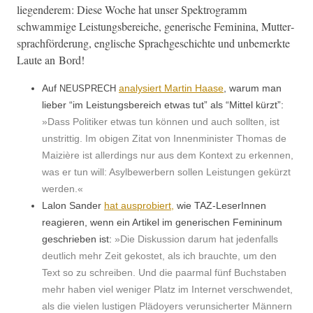
liegen­derem: Diese Woche hat unser Spek­tro­gramm
schwammige Leis­tungs­bere­iche, gener­ische Fem­i­ni­na, Mut­ter­
sprach­förderung, englis­che Sprachgeschichte und unbe­merk­te
Laute an Bord!
Auf
analysiert Mar­tin Haase
, warum man
NEUSPRECH
lieber “im Leis­tungs­bere­ich etwas tut” als “Mit­tel kürzt”:
»Dass Poli­tik­er etwas tun kön­nen und auch soll­ten, ist
unstrit­tig. Im obi­gen Zitat von Innen­min­is­ter Thomas de
Maiz­ière ist allerd­ings nur aus dem Kon­text zu erken­nen,
was er tun will: Asyl­be­wer­bern sollen Leis­tun­gen gekürzt
werden.«
Lalon Sander
hat aus­pro­biert,
wie TAZ-LeserIn­nen
reagieren, wenn ein Artikel im gener­ischen Fem­i­ninum
geschrieben ist:
»Die Diskus­sion darum hat jeden­falls
deut­lich mehr Zeit gekostet, als ich brauchte, um den
Text so zu schreiben. Und die paar­mal fünf Buch­staben
mehr haben viel weniger Platz im Inter­net ver­schwen­det,
als die vie­len lusti­gen Plä­doy­ers verun­sichert­er Män­nern