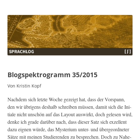
Sprachlog
Blogspektrogramm 35/2015
Von Kristin Kopf
Nach­dem sich let­zte Woche gezeigt hat, dass der Vorspann,
den wir übri­gens deshalb schreiben müssen, damit sich die Ini­
tiale nicht unschön auf das Lay­out auswirkt, doch gele­sen wird,
denke ich grade darüber nach, dass dieser Satz sich exzel­lent
dazu eignen würde, das Mys­teri­um unter- und über­ge­ord­neter
Sätze mit meinen Studieren­den zu besprechen. Doch zu Nahe­