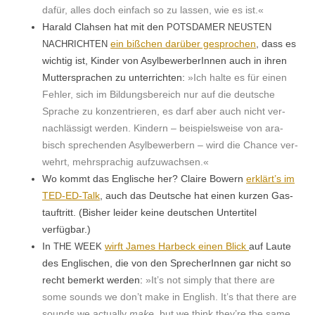
dafür, alles doch ein­fach so zu lassen, wie es ist.«
Har­ald Clah­sen hat mit den
POTSDAMER
NEUSTEN
ein bißchen darüber gesprochen
, dass es
NACHRICHTEN
wichtig ist, Kinder von Asyl­be­wer­berIn­nen auch in ihren
Mut­ter­sprachen zu unter­richt­en:
»Ich halte es für einen
Fehler, sich im Bil­dungs­bere­ich nur auf die deutsche
Sprache zu konzen­tri­eren, es darf aber auch nicht ver­
nach­läs­sigt wer­den. Kindern – beispiel­sweise von ara­
bisch sprechen­den Asyl­be­wer­bern – wird die Chance ver­
wehrt, mehrsprachig aufzuwachsen.«
Wo kommt das Englis­che her? Claire Bow­ern
erklärt’s im
TED-ED-Talk
, auch das Deutsche hat einen kurzen Gas­
tauftritt. (Bish­er lei­der keine deutschen Unter­ti­tel
verfügbar.)
In
wirft James Har­beck einen Blick
auf Laute
THE
WEEK
des Englis­chen, die von den SprecherIn­nen gar nicht so
recht bemerkt wer­den:
»It’s not sim­ply that there are
some sounds we don’t make in Eng­lish. It’s that there are
sounds we actu­al­ly
make
, but we think they’re the same