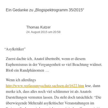
Ein Gedanke zu „
Blogspektrogramm 35/2015
“
Thomas Kutzer
24. August 2015 um 20:58
“
Asylkri­tik­er”
Zuerst dachte ich, Ana­tol übertreibt, wenn er diesem
Euphemis­mus in der Ver­gan­gen­heit so viel Beach­tung wid­met.
Bloß ein Randphänomen …
Wenn ich allerd­ings
http://www.verfassungsschutz.sachsen.de/1622.htm
lese, dann
merke ich, dass alles noch viel schlim­mer ist als Ana­tols
Darstel­lun­gen ver­muten lassen. Da ste­ht doch tat­säch­lich: “Die
über­wiegende Mehrzahl asylkri­tis­ch­er Ver­anstal­tun­gen im