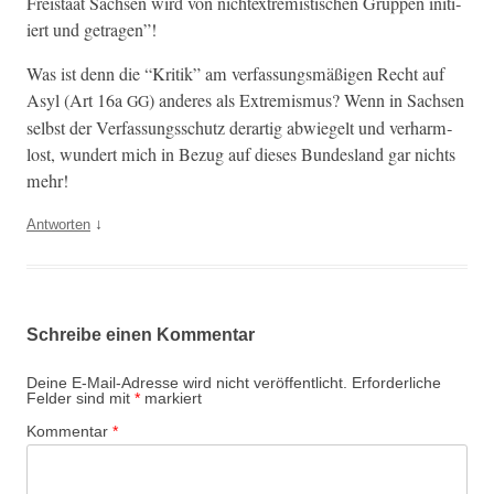
Freis­taat Sach­sen wird von nich­tex­trem­istis­chen Grup­pen ini­ti­
iert und getragen”!
Was ist denn die “Kri­tik” am ver­fas­sungsmäßi­gen Recht auf
Asyl (Art 16a
) anderes als Extrem­is­mus? Wenn in Sach­sen
GG
selb­st der Ver­fas­sungss­chutz der­ar­tig abwiegelt und ver­harm­
lost, wun­dert mich in Bezug auf dieses Bun­des­land gar nichts
mehr!
↓
Antworten
Schreibe einen Kommentar
Deine E-Mail-Adresse wird nicht veröffentlicht.
Erforderliche
Felder sind mit
*
markiert
Kommentar
*