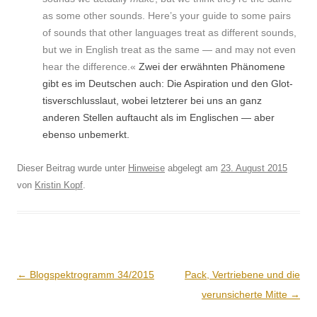
as some oth­er sounds. Here’s your guide to some pairs
of sounds that oth­er lan­guages treat as dif­fer­ent sounds,
but we in Eng­lish treat as the same — and may not even
hear the dif­fer­ence.«
Zwei der erwäh­n­ten Phänomene
gibt es im Deutschen auch: Die Aspi­ra­tion und den Glot­
tisver­schlus­slaut, wobei let­zter­er bei uns an ganz
anderen Stellen auf­taucht als im Englis­chen — aber
eben­so unbemerkt.
Dieser Beitrag wurde unter
Hinweise
abgelegt am
23. August 2015
von
Kristin Kopf
.
Beitrags-
←
Blogspektrogramm 34/2015
Pack, Vertriebene und die
Navigation
verunsicherte Mitte
→