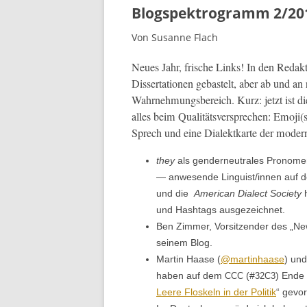
Blogspektrogramm 2/20
Von Susanne Flach
Neues Jahr, frische Links! In den Redak­
Dis­ser­ta­tio­nen gebastelt, aber ab und 
Wahrnehmungs­bere­ich. Kurz: jet­zt ist d
alles beim Qual­itätsver­sprechen: Emoji
Sprech und eine Dialek­tkarte der mod­er
they
als gen­derneu­trales Pronome
— anwe­sende Linguist/innen auf der 
und die
Amer­i­can Dialect Soci­ety
h
und Hash­tags ausgezeichnet.
Ben Zim­mer, Vor­sitzen­der des „N
seinem Blog.
Mar­tin Haase (
@
mar­t­in­haase
) und
haben auf dem
(#
) Ende
CCC
32C3
Leere Floskeln in der Poli­tik
“ gevor­