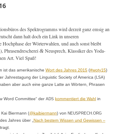
16
tions­büros des Spek­tro­gramms wird derzeit ganz emsig an
an rutscht dann halt doch ein Link in unseren
ie Hoch­phase der Wörter­wahlen, und auch son­st bleibt
(s), Phrasendrescherei
Neusprech, Klas­sik­er des Yoda-
&
­nen Art. Viel Spaß!
n ist das amerikanis­che
Wort des Jahres 2015
(
#woty15
)
Jahresta­gung der Lin­guis­tic Soci­ety of Amer­i­ca (
)
LSA
aben aber auch eine ganze Lat­te an Wörtern, Phrasen
ew Word Com­mit­tee“ der
kom­men­tiert die Wahl
in
ADS
 Kai Bier­mann (
@kaibiermann
) von
.
NEUSPRECH
ORG
 des Jahres über „
Nach bestem Wis­sen und Gewis­sen –
tragt.