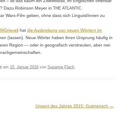
– ist das kaum ein Zweifels­fall, im Englis­chen offen­bar
? Dazu Robin­son Mey­er in
.
THE
ATLANTIC
n Star Wars-Film geben, ohne dass sich Linguist/innen zu
WGrieve
) hat
die Aus­bre­itung von neuen Wörtern im
ieren (lassen). Neue Wörter haben ihren Ursprung häu­fig in
baren Region — oder in geografisch ver­streuten, aber net­
 Sprachgemeinschaften.
gt am
10. Januar 2016
von
Susanne Flach
.
Unwort des Jahres 2015: Gutmensch
→