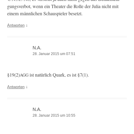
gungsver­bot, wenn ein The­ater die Rolle der Julia nicht mit
einem männlichen Schaus­piel­er besetzt.
↓
Antworten
N.A.
28. Januar 2015 um 07:51
§19(2)
ist natür­lich Quark, es ist §7(1).
AGG
↓
Antworten
N.A.
28. Januar 2015 um 10:55