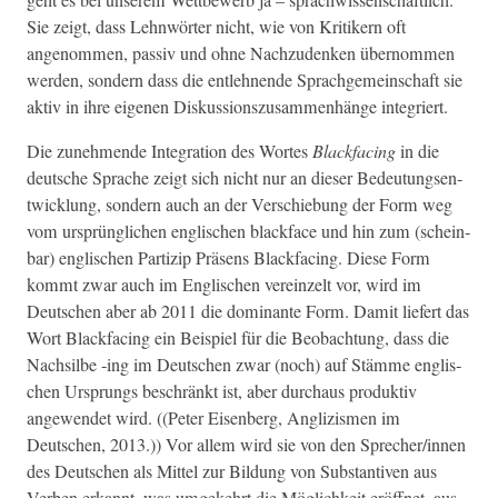
Sie zeigt, dass Lehn­wörter nicht, wie von Kri­tik­ern oft
angenom­men, pas­siv und ohne Nachzu­denken über­nom­men
wer­den, son­dern dass die entlehnende Sprachge­mein­schaft sie
aktiv in ihre eige­nen Diskus­sion­szusam­men­hänge integriert.
Die zunehmende Inte­gra­tion des Wortes
Black­fac­ing
in die
deutsche Sprache zeigt sich nicht nur an dieser Bedeu­tungsen­
twick­lung, son­dern auch an der Ver­schiebung der Form weg
vom ursprünglichen englis­chen black­face und hin zum (schein­
bar) englis­chen Par­tizip Präsens Black­fac­ing. Diese Form
kommt zwar auch im Englis­chen vere­inzelt vor, wird im
Deutschen aber ab 2011 die dom­i­nante Form. Damit liefert das
Wort Black­fac­ing ein Beispiel für die Beobach­tung, dass die
Nach­silbe ‑ing im Deutschen zwar (noch) auf Stämme englis­
chen Ursprungs beschränkt ist, aber dur­chaus pro­duk­tiv
angewen­det wird. ((Peter Eisen­berg, Anglizis­men im
Deutschen, 2013.)) Vor allem wird sie von den Sprecher/innen
des Deutschen als Mit­tel zur Bil­dung von Sub­stan­tiv­en aus
Ver­ben erkan­nt, was umgekehrt die Möglichkeit eröffnet, aus