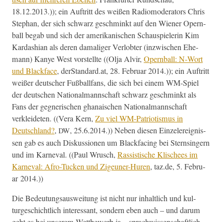
18.12.2013.)); ein Auftritt des weißen Radiomod­er­a­tors Chris
Stephan, der sich schwarz geschminkt auf den Wiener Opern­
ball begab und sich der amerikanis­chen Schaus­pielerin Kim
Kar­dashi­an als deren dama­liger Ver­lobter (inzwis­chen Ehe­
mann) Kanye West vorstellte ((Olja Alvir,
Opern­ball: N‑Wort
und Black­face
, derStandard.at, 28. Feb­ru­ar 2014.)); ein Auftritt
weißer deutsch­er Fußball­fans, die sich bei einem WM-Spiel
der deutschen National­mannschaft schwarz geschminkt als
Fans der geg­ner­ischen ghanais­chen National­mannschaft
verklei­de­ten. ((Vera Kern,
Zu viel WM-Patri­o­tismus in
Deutsch­land?
,
, 25.6.2014.)) Neben diesen Einzel­ereignis­
DW
sen gab es auch Diskus­sio­nen um Black­fac­ing bei Sternsingern
und im Karneval. ((Paul Wrusch,
Ras­sis­tis­che Klis­chees im
Karneval: Afro-Tuck­en und Zige­uner-Huren
, taz.de, 5. Feb­ru­
ar 2014.))
Die Bedeu­tungsausweitung ist nicht nur inhaltlich und kul­
turgeschichtlich inter­es­sant, son­dern eben auch – und darum
geht es bei unserem Wet­tbe­werb ja – sprach­wis­senschaftlich.