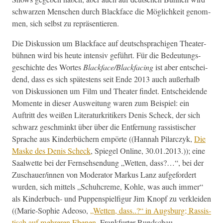
schwarzen Men­schen durch Black­face die Möglichkeit genom­
men, sich selb­st zu repräsentieren.
Die Diskus­sion um Black­face auf deutschsprachi­gen The­ater­
büh­nen wird bis heute inten­siv geführt. Für die Bedeu­tungs­
geschichte des Wortes
Blackface/Blackfacing
ist aber entschei­
dend, dass es sich spätestens seit Ende 2013 auch außer­halb
von Diskus­sio­nen um Film und The­ater find­et. Entschei­dende
Momente in dieser Ausweitung waren zum Beispiel: ein
Auftritt des weißen Lit­er­aturkri­tik­ers Denis Scheck, der sich
schwarz geschminkt über über die Ent­fer­nung ras­sis­tis­ch­er
Sprache aus Kinder­büch­ern empörte ((Han­nah Pilar­czyk,
Die
Maske des Denis Scheck
, Spiegel Online, 30.01.2013.)); eine
Saal­wette bei der Fernsehsendung „Wet­ten, dass?…“, bei der
Zuschauer/innen von Mod­er­a­tor Markus Lanz aufge­fordert
wur­den, sich mit­tels „Schuhcreme, Kohle, was auch immer“
als Kinder­buch- und Pup­pen­spielfig­ur Jim Knopf zu verklei­den
((Marie-Sophie Adeoso,
„Wet­ten, dass..?“ in Augs­burg; Ras­sis­
tisch auf mehreren Ebe­nen
. Frank­furter Rund­schau,