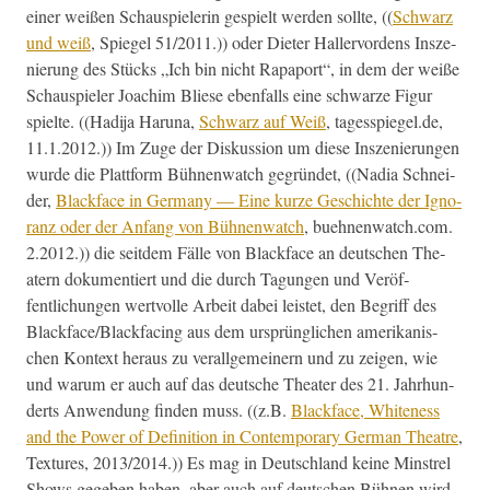
ein­er weißen Schaus­pielerin gespielt wer­den sollte, ((
Schwarz
und weiß
, Spiegel 51/2011.)) oder Dieter Haller­vor­dens Insze­
nierung des Stücks „Ich bin nicht Rapa­port“, in dem der weiße
Schaus­piel­er Joachim Bliese eben­falls eine schwarze Fig­ur
spielte. ((Hadi­ja Haruna,
Schwarz auf Weiß
, tagesspiegel.de,
11.1.2012.)) Im Zuge der Diskus­sion um diese Insze­nierun­gen
wurde die Plat­tform Büh­nen­watch gegrün­det, ((Nadia Schnei­
der,
Black­face in Ger­many — Eine kurze Geschichte der Igno­
ranz oder der Anfang von Büh­nen­watch
, buehnenwatch.com.
2.2012.)) die seit­dem Fälle von Black­face an deutschen The­
atern doku­men­tiert und die durch Tagun­gen und Veröf­
fentlichun­gen wertvolle Arbeit dabei leis­tet, den Begriff des
Blackface/Blackfacing aus dem ursprünglichen amerikanis­
chen Kon­text her­aus zu ver­all­ge­mein­ern und zu zeigen, wie
und warum er auch auf das deutsche The­ater des 21. Jahrhun­
derts Anwen­dung find­en muss. ((z.B.
Black­face, White­ness
and the Pow­er of Def­i­n­i­tion in Con­tem­po­rary Ger­man The­atre
,
Tex­tures, 2013/2014.)) Es mag in Deutsch­land keine Min­strel
Shows gegeben haben, aber auch auf deutschen Büh­nen wird