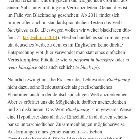
einem Sub­stan­tiv mit ‑ing ein Verb abzuleit­en. Genau dies ist
im Falle von Black­fac­ing geschehen: Ab 2011 find­et sich
immer öfter auch in stan­dard­sprach­lichen Tex­ten das Verb
black­facen
(z.B. „Deswe­gen wollen wir weit­er black­facen dür­
fen…“,
taz, Feb­ru­ar 2014
). Hier­bei han­delt es sich um ein gen­
uin deutsches Verb, zu dem es im Englis­chen keine direk­te
Entsprechung gibt (hier ver­wen­det man statt eines ein­fachen
Verbs kom­plexe Prädikate wie
to per­form in black­face
oder
to
wear black­face
oder auch schlicht
to black up
).
Natür­lich zwingt uns die Exis­tenz des Lehn­wortes
Black­fac­ing
nicht dazu, seine Bedeut­samkeit als gesellschaftlich­es
Phänomen auch in der deutschsprachi­gen Welt anzuerken­nen.
Aber es eröffnet uns die Möglichkeit, darüber nachzu­denken
und zu disku­tieren. Das Wort
Black­fac­ing
ist in gewiss­er Weise
eine Hypothese: dass all diese Einzelfälle in all diesen schein­
bar so unter­schiedlichen Zusam­men­hän­gen möglicher­weise
Aus­for­mungen eines gemein­samen ras­sis­tis­chen
Grundgedankens sind: Weiße Men­schen müssen nicht auf