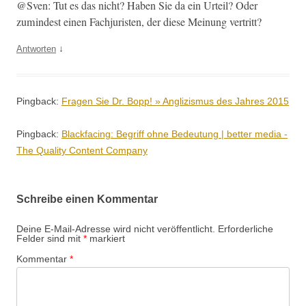
@Sven: Tut es das nicht? Haben Sie da ein Urteil? Oder
zumin­d­est einen Fachjuris­ten, der diese Mei­n­ung vertritt?
↓
Antworten
Pingback:
Fragen Sie Dr. Bopp! » Anglizismus des Jahres 2015
Pingback:
Blackfacing: Begriff ohne Bedeutung | better media -
The Quality Content Company
Schreibe einen Kommentar
Deine E-Mail-Adresse wird nicht veröffentlicht.
Erforderliche
Felder sind mit
*
markiert
Kommentar
*