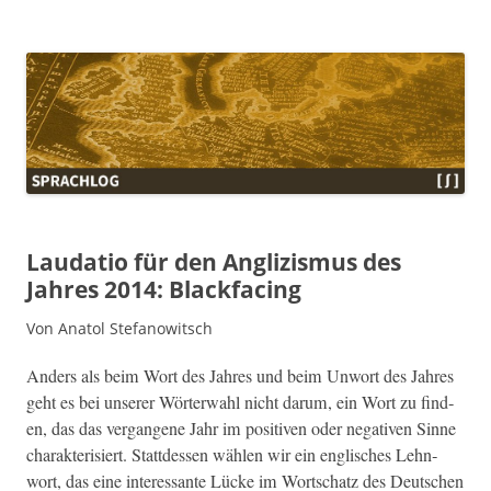
Sprachlog
Laudatio für den Anglizismus des
Jahres 2014: Blackfacing
Von Anatol Stefanowitsch
Anders als beim Wort des Jahres und beim Unwort des Jahres
geht es bei unser­er Wörter­wahl nicht darum, ein Wort zu find­
en, das das ver­gan­gene Jahr im pos­i­tiv­en oder neg­a­tiv­en Sinne
charak­ter­isiert. Stattdessen wählen wir ein englis­ches Lehn­
wort, das eine inter­es­sante Lücke im Wortschatz des Deutschen