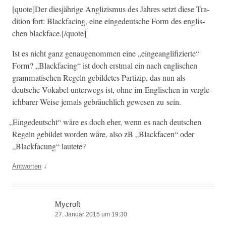
[quote]Der diesjährige Anglizis­mus des Jahres set­zt diese Tra­
di­tion fort: Black­fac­ing, eine eingedeutsche Form des englis­
chen blackface.[/quote]
Ist es nicht ganz genaugenom­men eine „eingean­gli­fizierte“
Form? „Black­fac­ing“ ist doch erst­mal ein nach englis­chen
gram­ma­tis­chen Regeln gebildetes Par­tizip, das nun als
deutsche Vok­a­bel unter­wegs ist, ohne im Englis­chen in ver­gle­
ich­bar­er Weise jemals gebräuch­lich gewe­sen zu sein.
„
Eingedeutscht“ wäre es doch eher, wenn es nach deutschen
Regeln gebildet wor­den wäre, also zB „Black­facen“ oder
„Black­fa­cung“ lautete?
↓
Antworten
Mycroft
27. Januar 2015 um 19:30