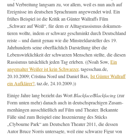
und Ver­bre­itung langsam zu, vor allem, weil es nun auch auf
Ereignisse im deutschen Sprachraum angewen­det wird. Ein
früh­es Beispiel ist die Kri­tik an Gün­ter Wall­raffs Film
„Schwarz auf Weiß“, für dem er All­t­agsras­sis­mus doku­men­
tieren wollte, indem er schwarz geschminkt durch Deutsch­land
reiste – und damit genau wie die Min­strel­darsteller des 19.
Jahrhun­derts seine ober­fläch­lich Darstel­lung über die
Lebenswirk­lichkeit der schwarzen Men­schen stellte, die diesen
Ras­sis­mus tat­säch­lich jeden Tag erleben. ((Noah Sow,
Ein
ange­mal­ter Weißer ist kein Schwarz­er
, tagesschau.de,
20.10.2009; Cristi­na Nord und Daniel Bax,
Ist Gün­ter Wall­raff
ein Aufk­lär­er?
, taz.de, 24.10.2009.))
Einige Jahre lang bezieht das Wort
Blackface/Blackfacing
(zur
Form unten mehr) danach auch in deutschsprachi­gen Zusam­
men­hän­gen auss­chließlich auf Film und The­ater. Bekan­nte
Fälle sind zum Beispiel eine Insze­nierung des Stücks
„Clybourne Park“ am Deutschen The­ater 2011, die dessen
Autor Bruce Nor­ris unter­sagte, weil eine schwarze Fig­ur von