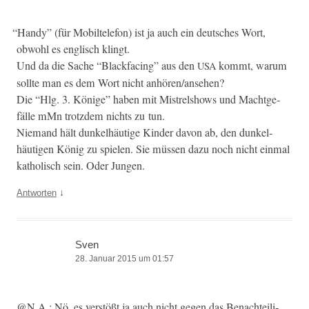
“
Handy” (für Mobil­tele­fon) ist ja auch ein deutsches Wort,
obwohl es englisch klingt.
Und da die Sache “Black­fac­ing” aus den
kommt, warum
USA
sollte man es dem Wort nicht anhören/ansehen?
Die “Hlg. 3. Könige” haben mit Mis­trelshows und Macht­ge­
fälle mMn trotz­dem nichts zu tun.
Nie­mand hält dunkel­häutige Kinder davon ab, den dunkel­
häuti­gen König zu spie­len. Sie müssen dazu noch nicht ein­mal
katholisch sein. Oder Jungen.
↓
Antworten
Sven
28. Januar 2015 um 01:57
@N.A.: Nö, es ver­stößt ja auch nicht gegen das Benachteili­