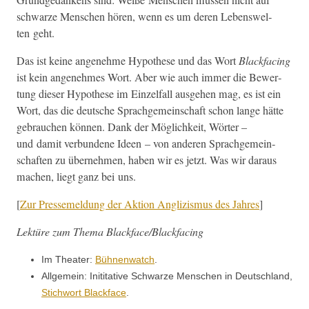
schwarze Men­schen hören, wenn es um deren Lebenswel­
ten geht.
Das ist keine angenehme Hypothese und das Wort
Black­fac­ing
ist kein angenehmes Wort. Aber wie auch immer die Bew­er­
tung dieser Hypothese im Einzelfall aus­ge­hen mag, es ist ein
Wort, das die deutsche Sprachge­mein­schaft schon lange hätte
gebrauchen kön­nen. Dank der Möglichkeit, Wörter –
und damit ver­bun­dene Ideen – von anderen Sprachge­mein­
schaften zu übernehmen, haben wir es jet­zt. Was wir daraus
machen, liegt ganz bei uns.
[
Zur Pressemel­dung der Aktion Anglizis­mus des Jahres
]
Lek­türe zum The­ma Blackface/Blackfacing
Im The­ater:
Büh­nen­watch
.
All­ge­mein: Ini­ti­ta­tive Schwarze Men­schen in Deutsch­land,
Stich­wort Black­face
.