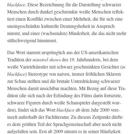
black­face
. Diese Beze­ich­nung für die Darstel­lung schwarz­er
Men­schen durch dunkel geschmink­te weiße Men­schen reflek­
tiert einen Kon­flikt zwis­chen ein­er Mehrheit, die für sich eine
uneingeschränk­te kul­turelle Deu­tung­shoheit in Anspruch
nimmt, und ein­er (wach­senden) Min­der­heit, die das nicht mehr
stillschweigend hinnimmt.
Das Wort stammt ursprünglich aus der US-amerikanis­chen
Tra­di­tion der
min­strel shows
des 19. Jahrhun­derts, bei dem
weiße Vari­etékün­stler mit schwarz geschmink­ten Gesichter (
in
black­face
) Stereo­type von naiv­en, immer fröh­lichen Sklaven
zur Schau stell­ten und die bru­tale Unter­drück­ung schwarz­er
Men­schen damit unsicht­bar macht­en. Mit Bezug auf diese Tra­
di­tion (die sich nach der Erfind­ung des Films darin fort­set­zte,
schwarze Fig­uren durch weiße Schaus­piel­er dargestellt wur­
den), find­et sich das Wort
black­face
ab dem Jahr 2000 vere­
inzelt außer­halb der Fach­lit­er­atur. Zu diesem Zeit­punkt dürfte
es dem größten Teil der Sprachge­mein­schaft aber noch nicht
aufge­fall­en sein. Erst ab 2009 nimmt es in sein­er Häu­figkeit