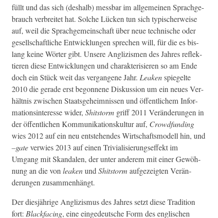
füllt und das sich (deshalb) mess­bar im all­ge­meinen Sprachge­
brauch ver­bre­it­et hat. Solche Lück­en tun sich typ­is­cher­weise
auf, weil die Sprachge­mein­schaft über neue tech­nis­che oder
gesellschaftliche Entwick­lun­gen sprechen will, für die es bis­
lang keine Wörter gibt. Unsere Anglizis­men des Jahres reflek­
tieren diese Entwick­lun­gen und charak­ter­isieren so am Ende
doch ein Stück weit das ver­gan­gene Jahr.
Leak­en
spiegelte
2010 die ger­ade erst begonnene Diskus­sion um ein neues Ver­
hält­nis zwis­chen Staats­ge­heimnis­sen und öffentlichem Infor­
ma­tion­sin­ter­esse wider,
Shit­storm
griff 2011 Verän­derun­gen in
der öffentlichen Kom­mu­nika­tion­skul­tur auf,
Crowd­fund­ing
wies 2012 auf ein neu entste­hen­des Wirtschaftsmod­ell hin, und
–gate
ver­wies 2013 auf einen Triv­i­al­isierungsef­fekt im
Umgang mit Skan­dalen, der unter anderem mit ein­er Gewöh­
nung an die von
leak­en
und
Shit­storm
aufgezeigten Verän­
derun­gen zusammenhängt.
Der diesjährige Anglizis­mus des Jahres set­zt diese Tra­di­tion
fort:
Black­fac­ing
, eine eingedeutsche Form des englis­chen