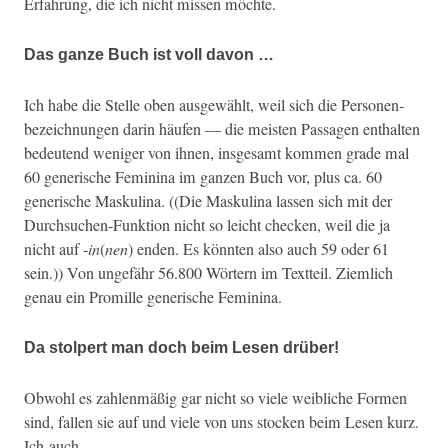
Erfahrung, die ich nicht mis­sen möchte.
Das ganze Buch ist voll davon …
Ich habe die Stelle oben aus­gewählt, weil sich die Per­so­n­en­
beze­ich­nun­gen darin häufen — die meis­ten Pas­sagen enthal­ten
bedeu­tend weniger von ihnen, ins­ge­samt kom­men grade mal
60 gener­ische Fem­i­ni­na im ganzen Buch vor, plus ca. 60
gener­ische Maskuli­na. ((Die Maskuli­na lassen sich mit der
Durch­suchen-Funk­tion nicht so leicht check­en, weil die ja
nicht auf -
in
(
nen
) enden. Es kön­nten also auch 59 oder 61
sein.)) Von unge­fähr 56.800 Wörtern im Text­teil. Ziem­lich
genau ein Promille gener­ische Feminina.
Da stolpert man doch beim Lesen drüber!
Obwohl es zahlen­mäßig gar nicht so viele weib­liche For­men
sind, fall­en sie auf und viele von uns stock­en beim Lesen kurz.
Ich auch.