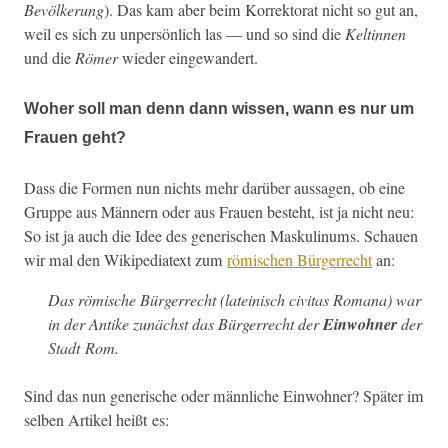
Bevölkerung
). Das kam aber beim Kor­rek­torat nicht so gut an,
weil es sich zu unper­sön­lich las — und so sind die
Keltin­nen
und die
Römer
wieder eingewandert.
Woher soll man denn dann wissen, wann es nur um
Frauen geht?
Dass die For­men nun nichts mehr darüber aus­sagen, ob eine
Gruppe aus Män­nern oder aus Frauen beste­ht, ist ja nicht neu:
So ist ja auch die Idee des gener­ischen Maskulinums. Schauen
wir mal den Wikipedi­atext zum
römis­chen Bürg­er­recht
an:
Das römis­che Bürg­er­recht (lateinisch
civ­i­tas Romana
) war
in der Antike zunächst das Bürg­er­recht der
Ein­wohn­er
der
Stadt Rom.
Sind das nun gener­ische oder männliche Ein­wohn­er? Später im
sel­ben Artikel heißt es: