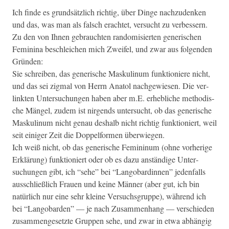
Ich finde es grund­sät­zlich richtig, über Dinge nachzu­denken
und das, was man als falsch erachtet, ver­sucht zu verbessern.
Zu den von Ihnen gebraucht­en ran­domisierten gener­ischen
Fem­i­ni­na beschle­ichen mich Zweifel, und zwar aus fol­gen­den
Gründen:
Sie schreiben, das gener­ische Maskulinum funk­tion­iere nicht,
und das sei zig­mal von Her­rn Ana­tol nachgewiesen. Die ver­
link­ten Unter­suchun­gen haben aber m.E. erhe­bliche method­is­
che Män­gel, zudem ist nir­gends unter­sucht, ob das gener­ische
Maskulinum nicht genau deshalb nicht richtig funk­tion­iert, weil
seit einiger Zeit die Dop­pelfor­men überwiegen.
Ich weiß nicht, ob das gener­ische Fem­i­ninum (ohne vorherige
Erk­lärung) funk­tion­iert oder ob es dazu anständi­ge Unter­
suchun­gen gibt, ich “sehe” bei “Lan­go­b­ardinnen” jeden­falls
auss­chließlich Frauen und keine Män­ner (aber gut, ich bin
natür­lich nur eine sehr kleine Ver­suchs­gruppe), während ich
bei “Lan­go­b­ar­den” — je nach Zusam­men­hang — ver­schieden
zusam­menge­set­zte Grup­pen sehe, und zwar in etwa abhängig