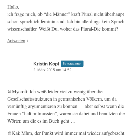
Hal­lo,
ich frage mich, ob “die Män­ner” kraft Plur­al nicht über­haupt
schon sprach­lich fem­i­nin sind. Ich bin allerd­ings kein Sprach­
wis­senschaftler. Weißt Du, woher das Plur­al-Die kommt?
↓
Antworten
Kristin Kopf
Beitragsautor
2. März 2015 um 14:52
@Mycroft: Ich weiß lei­der viel zu wenig über die
Gesellschaftsstruk­turen in ger­man­is­chen Völk­ern, um da
vernün­ftig argu­men­tieren zu kön­nen — aber selb­st wenn die
Frauen “halt mit­mussten”, waren sie dabei und benutzten die
Wörter, um die es im Buch geht …
@Kai: Mhm, der Punkt wird immer mal wieder aufge­bracht