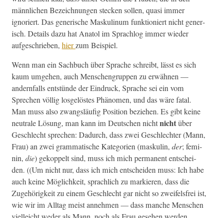
männlichen Beze­ich­nun­gen steck­en sollen, qua­si immer
ignori­ert. Das gener­ische Maskulinum funk­tion­iert nicht gener­
isch. Details dazu hat Ana­tol im Sprachlog immer wieder
aufgeschrieben,
hier
zum Beispiel.
Wenn man ein Sach­buch über Sprache schreibt, lässt es sich
kaum umge­hen, auch Men­schen­grup­pen zu erwäh­nen —
andern­falls entstünde der Ein­druck, Sprache sei ein vom
Sprechen völ­lig los­gelöstes Phänomen, und das wäre fatal.
Man muss also zwangsläu­fig Posi­tion beziehen. Es gibt keine
nicht
neu­trale Lösung, man kann im Deutschen nicht
über
Geschlecht sprechen: Dadurch, dass zwei Geschlechter (Mann,
Frau) an zwei gram­ma­tis­che Kat­e­gorien (maskulin,
der
; fem­i­
nin,
die
) gekop­pelt sind, muss ich mich per­ma­nent entschei­
den. ((Um nicht nur, dass ich mich entschei­den muss: Ich habe
auch keine Möglichkeit, sprach­lich zu markieren, dass die
Zuge­hörigkeit zu einem Geschlecht gar nicht so zweifels­frei ist,
wie wir im All­t­ag meist annehmen — dass manche Men­schen
vielle­icht wed­er als Mann, noch als Frau gese­hen wer­den