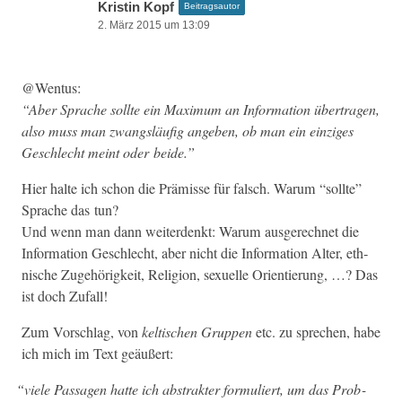
Kristin Kopf
Beitragsautor
2. März 2015 um 13:09
@Wentus:
“Aber Sprache sollte ein Max­i­mum an Infor­ma­tion über­tra­gen,
also muss man zwangsläu­fig angeben, ob man ein einziges
Geschlecht meint oder beide.”
Hier halte ich schon die Prämisse für falsch. Warum “sollte”
Sprache das tun?
Und wenn man dann wei­t­er­denkt: Warum aus­gerech­net die
Infor­ma­tion Geschlecht, aber nicht die Infor­ma­tion Alter, eth­
nis­che Zuge­hörigkeit, Reli­gion, sex­uelle Ori­en­tierung, …? Das
ist doch Zufall!
Zum Vorschlag, von
keltischen Grup­pen
etc. zu sprechen, habe
ich mich im Text geäußert:
“
viele Pas­sagen hat­te ich abstrak­ter for­muliert, um das Prob­