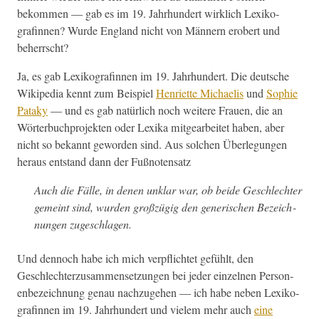
bekom­men — gab es im 19. Jahrhun­dert wirk­lich Lexiko­
grafinnen? Wurde Eng­land nicht von Män­nern erobert und
beherrscht?
Ja, es gab Lexiko­grafinnen im 19. Jahrhun­dert. Die deutsche
Wikipedia ken­nt zum Beispiel
Hen­ri­ette Michaelis
und
Sophie
Pataky
— und es gab natür­lich noch weit­ere Frauen, die an
Wörter­buch­pro­jek­ten oder Lexi­ka mit­gear­beit­et haben, aber
nicht so bekan­nt gewor­den sind. Aus solchen Über­legun­gen
her­aus ent­stand dann der Fußnotensatz
Auch die Fälle, in denen unklar war, ob bei­de Geschlechter
gemeint sind, wur­den großzügig den gener­ischen Beze­ich­
nun­gen zugeschlagen.
Und den­noch habe ich mich verpflichtet gefühlt, den
Geschlechterzusam­menset­zun­gen bei jed­er einzel­nen Per­so­n­
en­beze­ich­nung genau nachzuge­hen — ich habe neben Lexiko­
grafinnen im 19. Jahrhun­dert und vielem mehr auch
eine