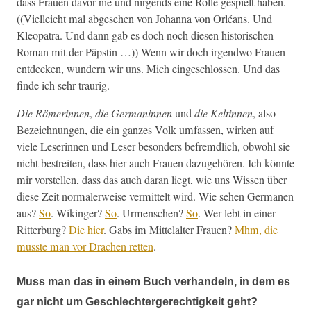
dass Frauen davor nie und nir­gends eine Rolle gespielt haben.
((Vielle­icht mal abge­se­hen von Johan­na von Orléans. Und
Kleopa­tra. Und dann gab es doch noch diesen his­torischen
Roman mit der Päp­stin …)) Wenn wir doch irgend­wo Frauen
ent­deck­en, wun­dern wir uns. Mich eingeschlossen. Und das
finde ich sehr traurig.
Die Römerin­nen
,
die Ger­manin­nen
und
die Keltin­nen
, also
Beze­ich­nun­gen, die ein ganzes Volk umfassen, wirken auf
viele Leserin­nen und Leser beson­ders befremdlich, obwohl sie
nicht bestre­it­en, dass hier auch Frauen dazuge­hören. Ich kön­nte
mir vorstellen, dass das auch daran liegt, wie uns Wis­sen über
diese Zeit nor­maler­weise ver­mit­telt wird. Wie sehen Ger­ma­nen
aus?
So
. Wikinger?
So
. Urmen­schen?
So
. Wer lebt in ein­er
Rit­ter­burg?
Die hier
. Gabs im Mit­te­lal­ter Frauen?
Mhm, die
musste man vor Drachen ret­ten
.
Muss man das in einem Buch verhandeln, in dem es
gar nicht um Geschlechtergerechtigkeit geht?