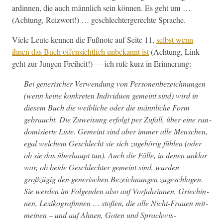
ardinnen, die auch männlich sein kön­nen. Es geht um …
(Achtung, Reiz­wort!) … geschlechterg­erechte Sprache.
Viele Leute ken­nen die Fußnote auf Seite 11,
selb­st wenn
ihnen das Buch offen­sichtlich unbekan­nt ist
(Achtung, Link
geht zur Jun­gen Frei­heit!) — ich rufe kurz in Erinnerung:
Bei gener­isch­er Ver­wen­dung von Per­so­n­en­beze­ich­nun­gen
(wenn keine konkreten Indi­viduen gemeint sind) wird in
diesem Buch die weib­liche oder die männliche Form
gebraucht. Die Zuweisung erfol­gt per Zufall, über eine ran­
domisierte Liste. Gemeint sind aber immer alle Men­schen,
egal welchem Geschlecht sie sich zuge­hörig fühlen (oder
ob sie das über­haupt tun). Auch die Fälle, in denen unklar
war, ob bei­de Geschlechter gemeint sind, wur­den
großzügig den gener­ischen Beze­ich­nun­gen zugeschla­gen.
Sie wer­den im Fol­gen­den also auf
Vor­fahrin­nen
,
Griechin­
nen
,
Lexiko­grafinnen
… stoßen, die alle Nicht-Frauen mit­
meinen – und auf
Ahnen
,
Goten
und
Sprach­wis­