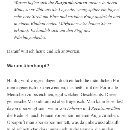
Worms ließen sich die
Bur­gun­derin­nen
nieder, in deren
Mitte, so erzählt uns die Leg­ende, wenig später ein fol­gen­
schw­er­er Stre­it um Ehre und sozialen Rang aus­bricht und
in einem Blut­bad endet. Möglicher­weise haben Sie es
erkan­nt: Es han­delt sich um den Stoff des
Nibelungenliedes.
Darauf will ich heute endlich antworten.
Warum überhaupt?
Häu­fig wird vorgeschla­gen, doch ein­fach die männlichen For­
men »gener­isch« zu ver­wen­den, das heißt, mit der Form alle
Men­schen zu beze­ich­nen, egal welchen Geschlechts. Dieses
gener­ische Maskulinum ist aber trügerisch: Man kann felsen­fest
davon überzeugt sein, wenn von
Lehrern
und
Recht­san­wäl­ten
die Rede ist, auch Frauen vor seinem inneren Auge zu sehen.
Über­prüft man aber exper­i­mentell, was da unbe­wusst abläuft,
wird schnell klar, dass unser Gehirn die Frauen, die in den