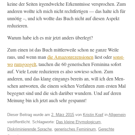
keine der Seit­en irgendwelche Erken­nt­nisse ver­sprochen. Zum
anderen wollte ich mich nicht recht­fer­ti­gen — das halte ich für
unnötig –, und ich wollte das Buch nicht auf diesen Aspekt
reduzieren.
Warum habe ich es mir jet­zt anders überlegt?
Zum einen ist das Buch mit­tler­weile schon ne ganze Weile
raus, und wenn man
die Ama­zon­rezen­sio­nen
liest oder
sonst­
wo
rum­googelt
, tauchen die 60 gener­ischen Fem­i­ni­na sofort
auf. Viele Leute reduzieren es also sowieso schon. Zum
anderen, und das klang ein­gangs bere­its an, will ich den Men­
schen antworten, die einem solchen Ver­fahren zum ersten Mal
begeg­net sind und die sich darüber wun­dern. Und auf deren
Mei­n­ung bin ich jet­zt auch sehr gespannt!
Dieser Beitrag wurde am
2. März 2015
von
Kristin Kopf
in
Allgemein
veröffentlicht. Schlagworte:
Das kleine Etymologicum
,
Diskriminierende Sprache
,
generisches Femininum
,
Gerechte