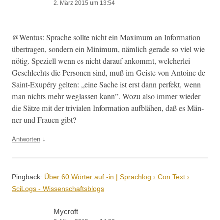
2. März 2015 um 13:54
@Wentus: Sprache sollte nicht ein Max­i­mum an Infor­ma­tion
über­tra­gen, son­dern ein Min­i­mum, näm­lich ger­ade so viel wie
nötig. Speziell wenn es nicht darauf ankommt, welcher­lei
Geschlechts die Per­so­n­en sind, muß im Geiste von Antoine de
Saint-Exupéry gel­ten: „eine Sache ist erst dann per­fekt, wenn
man nichts mehr weglassen kann”. Wozu also immer wieder
die Sätze mit der triv­ialen Infor­ma­tion auf­blähen, daß es Män­
ner und Frauen gibt?
↓
Antworten
Pingback:
Über 60 Wörter auf -in | Sprachlog › Con Text ›
SciLogs - Wissenschaftsblogs
Mycroft