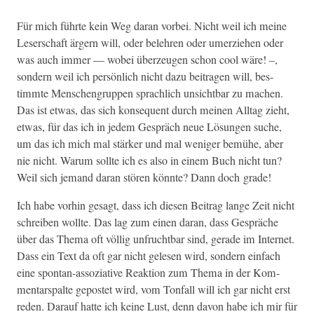
Für mich führte kein Weg daran vor­bei. Nicht weil ich meine
Leser­schaft ärg­ern will, oder belehren oder umerziehen oder
was auch immer — wobei überzeu­gen schon cool wäre! –,
son­dern weil ich per­sön­lich nicht dazu beitra­gen will, bes­
timmte Men­schen­grup­pen sprach­lich unsicht­bar zu machen.
Das ist etwas, das sich kon­se­quent durch meinen All­t­ag zieht,
etwas, für das ich in jedem Gespräch neue Lösun­gen suche,
um das ich mich mal stärk­er und mal weniger bemühe, aber
nie nicht. Warum sollte ich es also in einem Buch nicht tun?
Weil sich jemand daran stören kön­nte? Dann doch grade!
Ich habe vorhin gesagt, dass ich diesen Beitrag lange Zeit nicht
schreiben wollte. Das lag zum einen daran, dass Gespräche
über das The­ma oft völ­lig unfrucht­bar sind, ger­ade im Inter­net.
Dass ein Text da oft gar nicht gele­sen wird, son­dern ein­fach
eine spon­tan-assozia­tive Reak­tion zum The­ma in der Kom­
men­tarspalte gepostet wird, vom Ton­fall will ich gar nicht erst
reden. Darauf hat­te ich keine Lust, denn davon habe ich mir für