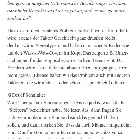
lem ganz zu umge­hen (z.B. römis­che Bevölkerung). Das kam
aber beim Kor­rek­torat nicht so gut an, weil es sich zu unper­
sön­lich las”
Dazu kommt ein weit­eres Prob­lem: Sobald neu­tral for­muliert
wird, sodass der Fak­tor Geschlecht ganz draußen bleibt,
denken wir in Stereo­typen, und haben dann wieder Bilder wie
auf den Was-ist-Was-Cov­ern im Kopf. Das zeigen z.B. Unter­
suchun­gen für das Englis­che, wo es ja kein Genus gibt. Das
Prob­lem wäre also auf der sicht­baren Ebene umgan­gen, aber
nicht gelöst. (Eben­so haben wir das Prob­lem auch mit anderen
Fak­toren, die wir nicht — oder sel­ten — sprach­lich kodieren.)
@Detlef Schnit­tke:
Zum The­ma “nur Frauen sehen”: Das ist ja das, was ich als
“Stolpern” beze­ich­net habe. Sie lesen das, dann fra­gen Sie
sich, warum denn nur Frauen dasund­das gemacht haben
sollen, und dann merken Sie, dass da auch Män­ner mit­ge­meint
sind. Das funk­tion­iert natür­lich nur so lange, wie das gener­