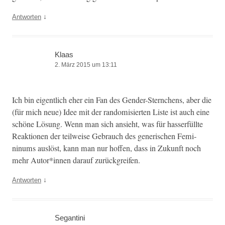
↓
Antworten
Klaas
2. März 2015 um 13:11
Ich bin eigentlich eher ein Fan des Gen­der-Sternchens, aber die
(für mich neue) Idee mit der ran­domisierten Liste ist auch eine
schöne Lösung. Wenn man sich ansieht, was für has­ser­füllte
Reak­tio­nen der teil­weise Gebrauch des gener­ischen Fem­i­
ninums aus­löst, kann man nur hof­fen, dass in Zukun­ft noch
mehr Autor*innen darauf zurückgreifen.
↓
Antworten
Segantini