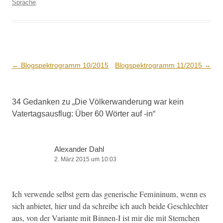
Sprache
.
Beitrags-
←
Blogspektrogramm 10/2015
Blogspektrogramm 11/2015
→
Navigation
34 Gedanken zu „
Die Völkerwanderung war kein
Vatertagsausflug: Über 60 Wörter auf ‑in
“
Alexander Dahl
2. März 2015 um 10:03
Ich ver­wende selb­st gern das gener­ische Fem­i­ninum, wenn es
sich anbi­etet, hier und da schreibe ich auch bei­de Geschlechter
aus, von der Vari­ante mit Binnen‑I ist mir die mit Sternchen