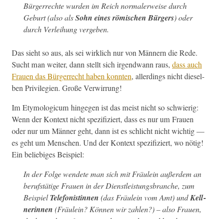
Bürg­er­rechte wur­den im Reich nor­maler­weise durch
Geburt (also als
Sohn eines römis­chen Bürg­ers
) oder
durch Ver­lei­hung vergeben.
Das sieht so aus, als sei wirk­lich nur von Män­nern die Rede.
Sucht man weit­er, dann stellt sich irgend­wann raus,
dass auch
Frauen das Bürg­er­recht haben kon­nten
, allerd­ings nicht diesel­
ben Priv­i­legien. Große Verwirrung!
Im Ety­mo­log­icum hinge­gen ist das meist nicht so schwierig:
Wenn der Kon­text nicht spez­i­fiziert, dass es nur um Frauen
oder nur um Män­ner geht, dann ist es schlicht nicht wichtig —
es geht um Men­schen. Und der Kon­text spez­i­fiziert, wo nötig!
Ein beliebiges Beispiel:
In der Folge wen­dete man sich mit
Fräulein
außer­dem an
beruf­stätige Frauen in der Dien­stleis­tungs­branche, zum
Beispiel
Tele­fon­istin­nen
(das
Fräulein vom Amt
) und
Kell­
ner­in­nen
(
Fräulein? Kön­nen wir zahlen?
) – also Frauen,