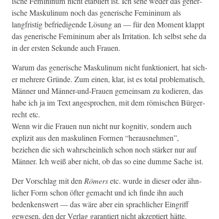
ische Fem­i­ninum nicht etabliert ist. Ich sehe wed­er das gener­
ische Maskulinum noch das gener­ische Fem­i­ninum als
langfristig befriedi­gende Lösung an — für den Moment klappt
das gener­ische Fem­i­ninum aber als Irri­ta­tion. Ich selb­st sehe da
in der ersten Sekunde auch Frauen.
Warum das gener­ische Maskulinum nicht funk­tion­iert, hat sich­
er mehrere Gründe. Zum einen, klar, ist es total prob­lema­tisch,
Män­ner und Män­ner-und-Frauen gemein­sam zu kodieren, das
habe ich ja im Text ange­sprochen, mit dem römis­chen Bürg­er­
recht etc.
Wenn wir die Frauen nun nicht nur kog­ni­tiv, son­dern auch
expliz­it aus den masku­li­nen For­men “her­aus­nehmen”,
beziehen die sich wahrschein­lich schon noch stärk­er nur auf
Män­ner. Ich weiß aber nicht, ob das so eine dumme Sache ist.
Der Vorschlag mit den
Römers
etc. wurde in dieser oder ähn­
lich­er Form schon öfter gemacht und ich finde ihn auch
bedenkenswert — das wäre aber ein sprach­lich­er Ein­griff
gewe­sen, den der Ver­lag garantiert nicht akzep­tiert hätte.