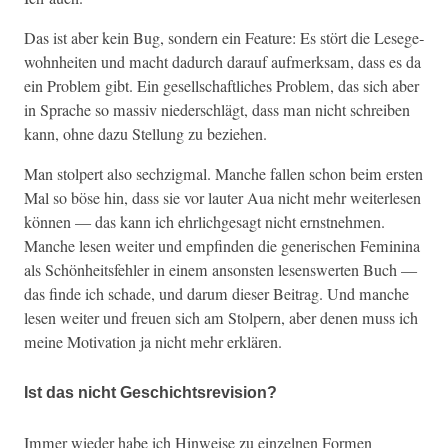
Das ist aber kein Bug, son­dern ein Fea­ture: Es stört die Lesege­
wohn­heit­en und macht dadurch darauf aufmerk­sam, dass es da
ein Prob­lem gibt. Ein gesellschaftlich­es Prob­lem, das sich aber
in Sprache so mas­siv nieder­schlägt, dass man nicht schreiben
kann, ohne dazu Stel­lung zu beziehen.
Man stolpert also sechzig­mal. Manche fall­en schon beim ersten
Mal so böse hin, dass sie vor lauter Aua nicht mehr weit­er­lesen
kön­nen — das kann ich ehrlichge­sagt nicht ern­st­nehmen.
Manche lesen weit­er und empfind­en die gener­ischen Fem­i­ni­na
als Schön­heits­fehler in einem anson­sten lesenswerten Buch —
das finde ich schade, und darum dieser Beitrag. Und manche
lesen weit­er und freuen sich am Stolpern, aber denen muss ich
meine Moti­va­tion ja nicht mehr erklären.
Ist das nicht Geschichtsrevision?
Immer wieder habe ich Hin­weise zu einzel­nen For­men