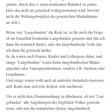
gehöre, durch den (= einen konkreten) Bahn­hof zu gehen.
Dass das nicht als gener­isch wahrgenom­men wird, beweist
nicht die Wirkungslosigkeit des gener­ischen Maskulinums
an sich.)
Wenn von “Lan­go­b­ar­den” die Rede ist, ist für mich die Frage,
ob im Einzelfall bes­timmte Lan­go­b­ar­den gemeint sind (die ich
dann für männlich hielte), oder das lan­go­b­ardis­che Volk (das
ich dann für gemis­cht hielte).
Ja, da waren auch Frauen, Kinder und Leibeigene dabei, und
einige “Lan­go­b­ar­den” waren keine lan­go­b­ardis­chen Mut­ter­
sprach­ler oder Vater­sprach­lerin­nen, son­dern z.B. Sach­sen oder
Gepidinnen.
Und einige waren wohl auch alt und/oder (heim­lich) homo­sex­
uell. Kann man sich teils denken, teils nachlesen.
Um es nicht dem Zusam­men­hang zu über­lassen, ob mit “Lan­
go­b­ar­den” alle Ange­höri­gen des fraglichen Volkes gemeint
seien, oder nur die männlichen (freien, lan­go­b­ardisch-