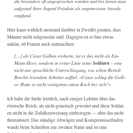
die beson­ders oft ange­sprochen wur­den und bei denen man
auf­grund ihrer Jugend
Fräulein
als angemessene Anrede
empfand.
Hier kann wirk­lich nie­mand darüber in Zweifel ger­at­en, dass
Män­ner nicht mit­ge­meint sind. Dage­gen ist es hier etwas
unklar, ob Frauen auch mitmachten:
[…] als
Cäsar
Gal­lien eroberte, tat er das nicht als Ein-
Mann-Heer, son­dern in erster Lin­ie seine
Sol­dat­en
– eine
nicht nur sprach­liche Unter­schla­gung, wie schon Bertolt
Brechts lesen­dem Arbeit­er auffiel: »Cäsar schlug die Gal­li­
er. Hat­te er nicht wenig­stens einen Koch bei sich?«
Ich habe die Stelle let­ztlich, nach einiger Lek­türe über das
römis­che Reich, als nicht-gener­isch gew­ertet und diese Sol­dat­
en nicht in die Zufall­szuweisung ein­be­zo­gen — aber das nicht
the­ma­tisiert. Das ständi­ge Abwä­gen und Kom­pro­mis­sefind­en
wurde beim Schreiben zur zweit­en Natur und ist eine