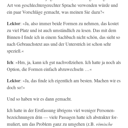
Art von geschlechterg­erechter Sprache ver­wen­den würde und
ein paar Vorschläge gemacht, was meinen Sie dazu?«
Lek­tor
: »Ja, also immer bei­de For­men zu nehmen, das kostet
zu viel Platz und ist auch umständlich zu lesen. Das mit dem
Binnen‑I finde ich in einem Sach­buch nicht schön, das sieht so
nach Gebrauch­s­text aus und der Unter­strich ist schon sehr
speziell.«
Ich
: »Hm, ja, kann ich gut nachvol­lziehen. Ich hat­te ja noch als
Option, die For­men ein­fach abzuwechseln …«
Lek­tor
: »Ja, das finde ich eigentlich am besten. Machen wir es
doch so!«
Und so haben wir es dann gemacht.
Ich hat­te in der Erst­fas­sung übri­gens viel weniger Per­so­n­en­
beze­ich­nun­gen drin — viele Pas­sagen hat­te ich abstrak­ter for­
muliert, um das Prob­lem ganz zu umge­hen (z.B.
römis­che