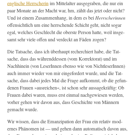
englis­che Herrscherin
im Mit­te­lal­ter aus­ge­graben, die nur ein
paar Monate an der Macht war, hm, zählt das jet­zt oder nicht?
Und ist einem Zusam­men­hang, in dem es bei
Herrscherin­nen
offen­sichtlich um eine herrschende Schicht geht, nicht sog­ar
egal, welch­es Geschlecht die ober­ste Per­son hat­te, weil ins­ge­
samt sehr viele offen und verdeckt an Fäden zogen?
Die Tat­sache, dass ich über­haupt recher­chiert habe, die Tat­
sache, dass das während­dessen (vom Kor­rek­torat) und im
Nach­hinein (von LeserIn­nen eben­so wie von Nichtle­serIn­nen)
auch immer wieder von mir einge­fordert wurde, und die Tat­
sache, dass dabei jedes Mal die Frage aufkommt, ob die gefun­
de­nen Frauen »aus­re­ichen«, ist schon sehr aus­sagekräftig: Ob
Frauen dabei waren, muss erst ein­mal nachgewiesen wer­den,
vorher gehen wir davon aus, dass Geschichte von Män­nern
gemacht wurde.
Wir wis­sen, dass die Emanzi­pa­tion der Frau ein rel­a­tiv mod­
ernes Phänomen ist — und gehen dann automa­tisch davon aus,