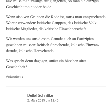
also muss man zwangsläu­fig angeben, ob man ein einziges
Geschlecht meint oder beide.
Wenn also von Grup­pen die Rede ist, muss man entsprechende
Wörter ver­wen­den: keltische Grup­pen, das keltische Volk,
keltische Mit­glieder, die keltische Einwohnerschaft.
Wir wer­den uns aus diesem Grunde auch an Par­tizip­i­en
gewöh­nen müssen: keltisch Sprechende, keltische Ein­wan­
dernde, keltische Herrschende.
Was spricht denn dage­gen, außer ein biss­chen alter
Gewohnheit?
↓
Antworten
Detlef Schnittke
2. März 2015 um 12:40