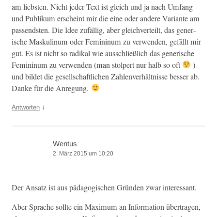
am lieb­sten. Nicht jed­er Text ist gle­ich und ja nach Umfang
und Pub­likum erscheint mir die eine oder andere Vari­ante am
passend­sten. Die Idee zufäl­lig, aber gle­ichverteilt, das gener­
ische Maskulinum oder Fem­i­ninum zu ver­wen­den, gefällt mir
gut. Es ist nicht so radikal wie auss­chließlich das gener­ische
Fem­i­ninum zu ver­wen­den (man stolpert nur halb so oft
)
und bildet die gesellschaftlichen Zahlen­ver­hält­nisse bess­er ab.
Danke für die Anregung.
↓
Antworten
Wentus
2. März 2015 um 10:20
Der Ansatz ist aus päd­a­gogis­chen Grün­den zwar interessant.
Aber Sprache sollte ein Max­i­mum an Infor­ma­tion über­tra­gen,