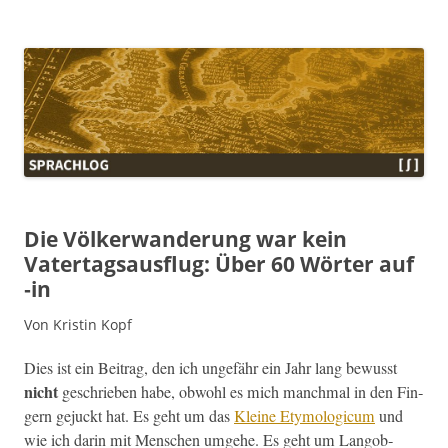
Sprachlog
Die Völkerwanderung war kein
Vatertagsausflug: Über 60 Wörter auf
‑in
Von Kristin Kopf
Dies ist ein Beitrag, den ich unge­fähr ein Jahr lang bewusst
nicht
geschrieben habe, obwohl es mich manch­mal in den Fin­
gern gejuckt hat. Es geht um das
Kleine Ety­mo­log­icum
und
wie ich darin mit Men­schen umge­he. Es geht um Lan­go­b­