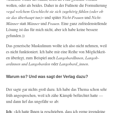
wollen, oder als bei­des. Daher in der Fußnote die For­mulierung
»
egal welchem Geschlecht sie sich zuge­hörig fühlen (oder ob
sie das über­haupt tun)«
und später
Nicht-Frauen
und
Nicht-
Män­ner
statt
Män­ner
und
Frauen
. Eine ganz zufrieden­stel­lende
Lösung ist das für mich nicht, aber ich habe keine bessere
gefunden.))
Das gener­ische Maskulinum wollte ich also nicht nehmen, weil
es nicht funk­tion­iert. Ich habe mir eine Rei­he von Möglichkeit­
en über­legt, zum Beispiel auch
Lan­go­b­ardInnen
,
Lan­go­b­
ardinnen und Lan­go­b­ar­den
oder
Langobard_innen
.
Warum so? Und was sagt der Verlag dazu?
Der sagte gar nichts groß dazu. Ich habe das The­ma schon sehr
früh ange­sprochen, weil ich zähe Kämpfe befürchtet hat­te —
und dann lief das unge­fähr so ab:
Ich
: »Ich hat­te Ihnen ja geschrieben, dass ich gerne irgen­deine