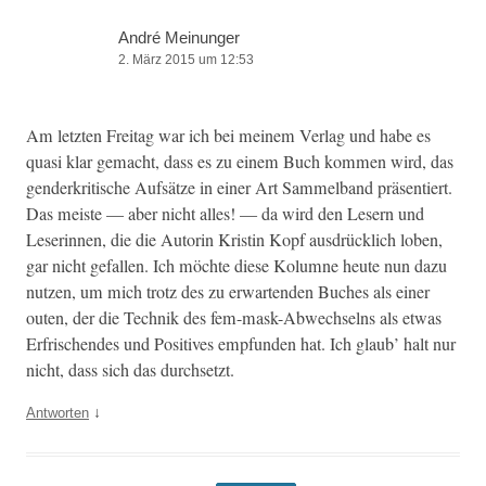
André Meinunger
2. März 2015 um 12:53
Am let­zten Fre­itag war ich bei meinem Ver­lag und habe es
qua­si klar gemacht, dass es zu einem Buch kom­men wird, das
gen­derkri­tis­che Auf­sätze in ein­er Art Sam­mel­band präsen­tiert.
Das meiste — aber nicht alles! — da wird den Lesern und
Leserin­nen, die die Autorin Kristin Kopf aus­drück­lich loben,
gar nicht gefall­en. Ich möchte diese Kolumne heute nun dazu
nutzen, um mich trotz des zu erwartenden Buch­es als ein­er
out­en, der die Tech­nik des fem-mask-Abwech­selns als etwas
Erfrischen­des und Pos­i­tives emp­fun­den hat. Ich glaub’ halt nur
nicht, dass sich das durchsetzt.
↓
Antworten