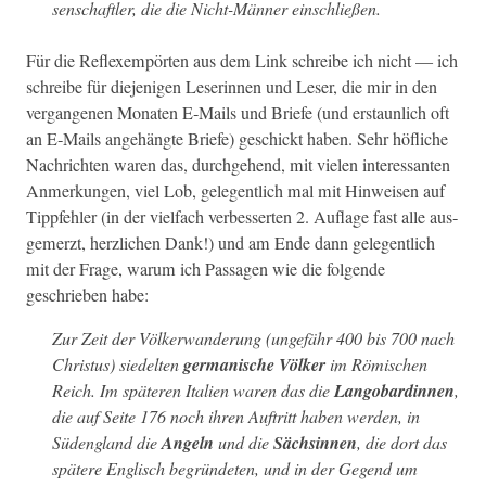
senschaftler
, die die Nicht-Män­ner einschließen.
Für die Reflex­em­pörten aus dem Link schreibe ich nicht — ich
schreibe für diejeni­gen Leserin­nen und Leser, die mir in den
ver­gan­genen Monat­en E‑Mails und Briefe (und erstaunlich oft
an E‑Mails ange­hängte Briefe) geschickt haben. Sehr höfliche
Nachricht­en waren das, durchge­hend, mit vie­len inter­es­san­ten
Anmerkun­gen, viel Lob, gele­gentlich mal mit Hin­weisen auf
Tippfehler (in der vielfach verbesserten 2. Auflage fast alle aus­
ge­merzt, her­zlichen Dank!) und am Ende dann gele­gentlich
mit der Frage,
warum ich Pas­sagen wie die fol­gende
geschrieben habe:
Zur Zeit der Völk­er­wan­derung (unge­fähr 400 bis 700 nach
Chris­tus) siedel­ten
ger­man­is­che Völk­er
im Römis­chen
Reich. Im späteren Ital­ien waren das die
Lan­go­b­ardinnen
,
die auf Seite 176 noch ihren Auftritt haben wer­den, in
Südeng­land die
Angeln
und die
Sächsin­nen
, die dort das
spätere Englisch begrün­de­ten, und in der Gegend um