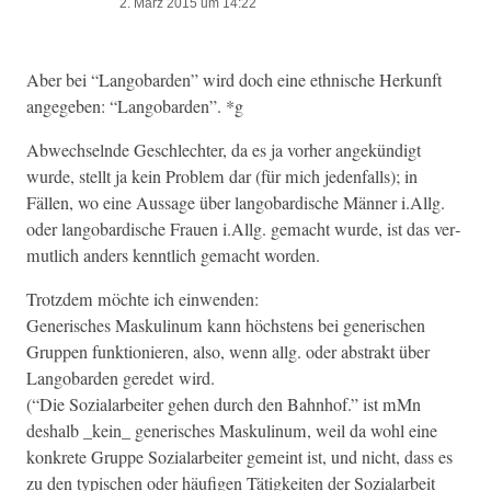
2. März 2015 um 14:22
Aber bei “Lan­go­b­ar­den” wird doch eine eth­nis­che Herkun­ft
angegeben: “Lan­go­b­ar­den”. *g
Abwech­sel­nde Geschlechter, da es ja vorher angekündigt
wurde, stellt ja kein Prob­lem dar (für mich jeden­falls); in
Fällen, wo eine Aus­sage über lan­go­b­ardis­che Män­ner i.Allg.
oder lan­go­b­ardis­che Frauen i.Allg. gemacht wurde, ist das ver­
mut­lich anders ken­ntlich gemacht worden.
Trotz­dem möchte ich einwenden:
Gener­isches Maskulinum kann höch­stens bei gener­ischen
Grup­pen funk­tion­ieren, also, wenn allg. oder abstrakt über
Lan­go­b­ar­den gere­det wird.
(“Die Sozialar­beit­er gehen durch den Bahn­hof.” ist mMn
deshalb _kein_ gener­isches Maskulinum, weil da wohl eine
konkrete Gruppe Sozialar­beit­er gemeint ist, und nicht, dass es
zu den typ­is­chen oder häu­fi­gen Tätigkeit­en der Sozialar­beit