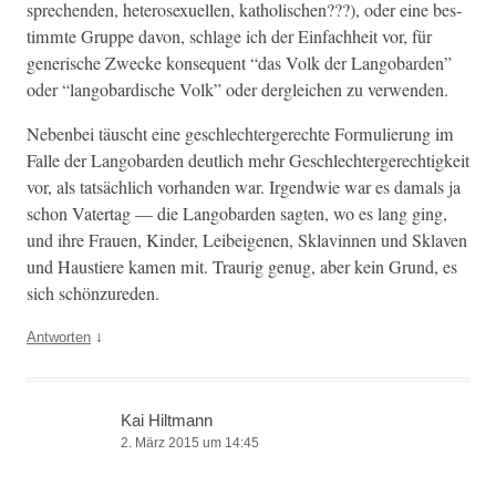
sprechen­den, het­ero­sex­uellen, katholis­chen???), oder eine bes­
timmte Gruppe davon, schlage ich der Ein­fach­heit vor, für
gener­ische Zwecke kon­se­quent “das Volk der Lan­go­b­ar­den”
oder “lan­go­b­ardis­che Volk” oder der­gle­ichen zu verwenden.
Neben­bei täuscht eine geschlechterg­erechte For­mulierung im
Falle der Lan­go­b­ar­den deut­lich mehr Geschlechterg­erechtigkeit
vor, als tat­säch­lich vorhan­den war. Irgend­wie war es damals ja
schon Vatertag — die Lan­go­b­ar­den sagten, wo es lang ging,
und ihre Frauen, Kinder, Leibeige­nen, Sklavin­nen und Sklaven
und Haustiere kamen mit. Trau­rig genug, aber kein Grund, es
sich schönzureden.
↓
Antworten
Kai Hiltmann
2. März 2015 um 14:45