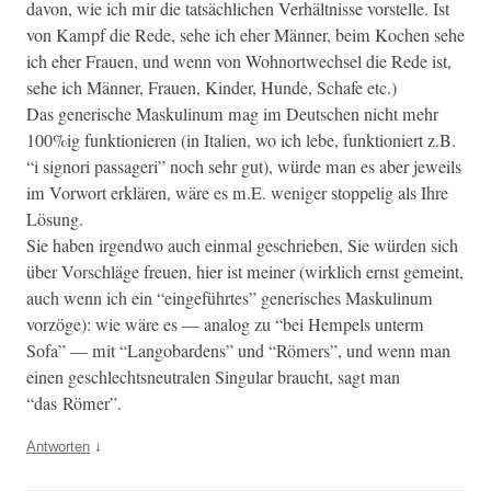
davon, wie ich mir die tat­säch­lichen Ver­hält­nisse vorstelle. Ist
von Kampf die Rede, sehe ich eher Män­ner, beim Kochen sehe
ich eher Frauen, und wenn von Wohnortwech­sel die Rede ist,
sehe ich Män­ner, Frauen, Kinder, Hunde, Schafe etc.)
Das gener­ische Maskulinum mag im Deutschen nicht mehr
100%ig funk­tion­ieren (in Ital­ien, wo ich lebe, funk­tion­iert z.B.
“i sig­nori pas­sageri” noch sehr gut), würde man es aber jew­eils
im Vor­wort erk­lären, wäre es m.E. weniger stop­pelig als Ihre
Lösung.
Sie haben irgend­wo auch ein­mal geschrieben, Sie wür­den sich
über Vorschläge freuen, hier ist mein­er (wirk­lich ernst gemeint,
auch wenn ich ein “einge­führtes” gener­isches Maskulinum
vorzöge): wie wäre es — ana­log zu “bei Hempels unterm
Sofa” — mit “Lan­go­b­ar­dens” und “Römers”, und wenn man
einen geschlecht­sneu­tralen Sin­gu­lar braucht, sagt man
“das Römer”.
↓
Antworten