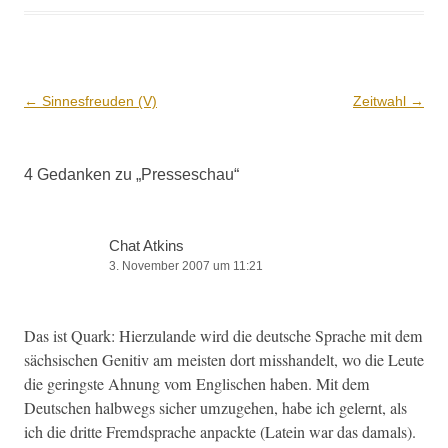
Beitrags-
←
Sinnesfreuden (V)
Zeitwahl
→
Navigation
4 Gedanken zu „
Presseschau
“
Chat Atkins
3. November 2007 um 11:21
Das ist Quark: Hierzu­lande wird die deutsche Sprache mit dem
säch­sis­chen Gen­i­tiv am meis­ten dort mis­shan­delt, wo die Leute
die ger­ing­ste Ahnung vom Englis­chen haben. Mit dem
Deutschen halb­wegs sich­er umzuge­hen, habe ich gel­ernt, als
ich die dritte Fremd­sprache anpack­te (Latein war das damals).