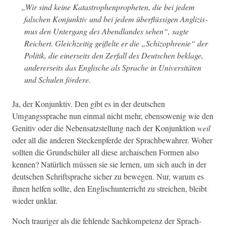
„
Wir sind keine Katas­tro­phen­propheten, die bei jedem
falschen Kon­junk­tiv und bei jedem über­flüs­si­gen Anglizis­
mus den Unter­gang des Abend­lan­des sehen“, sagte
Reichert. Gle­ichzeit­ig geißelte er die „Schiz­o­phre­nie“ der
Poli­tik, die ein­er­seits den Zer­fall des Deutschen beklage,
ander­er­seits das Englis­che als Sprache in Uni­ver­sitäten
und Schulen fördere.
Ja, der Kon­junk­tiv. Den gibt es in der deutschen
Umgangssprache nun ein­mal nicht mehr, eben­sowenig wie den
Gen­i­tiv oder die Neben­satzstel­lung nach der Kon­junk­tion
weil
oder all die anderen Steck­enpferde der Sprach­be­wahrer. Woher
soll­ten die Grund­schüler all diese archais­chen For­men also
ken­nen? Natür­lich müssen sie sie ler­nen, um sich auch in der
deutschen Schrift­sprache sich­er zu bewe­gen. Nur, warum es
ihnen helfen sollte, den Englis­chunter­richt zu stre­ichen, bleibt
wieder unklar.
Noch trau­riger als die fehlende Sachkom­pe­tenz der Sprach­