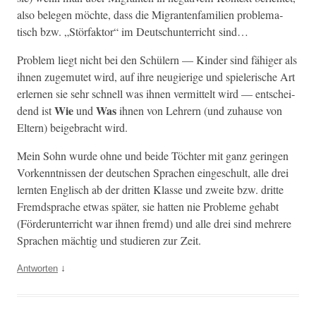
also bele­gen möchte, dass die Migranten­fam­i­lien prob­lema­
tisch bzw. „Stör­fak­tor“ im Deutschunter­richt sind…
Prob­lem liegt nicht bei den Schülern — Kinder sind fähiger als
ihnen zuge­mutet wird, auf ihre neugierige und spielerische Art
erler­nen sie sehr schnell was ihnen ver­mit­telt wird — entschei­
Wie
Was
dend ist
und
ihnen von Lehrern (und zuhause von
Eltern) beige­bracht wird.
Mein Sohn wurde ohne und bei­de Töchter mit ganz gerin­gen
Vorken­nt­nis­sen der deutschen Sprachen eingeschult, alle drei
lern­ten Englisch ab der drit­ten Klasse und zweite bzw. dritte
Fremd­sprache etwas später, sie hat­ten nie Prob­leme gehabt
(Förderun­ter­richt war ihnen fremd) und alle drei sind mehrere
Sprachen mächtig und studieren zur Zeit.
↓
Antworten