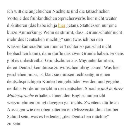
Ich will die ange­blichen Nachteile und die tat­säch­lichen
Vorteile des frühkindlichen Spracher­werbs hier nicht weit­er
disku­tieren (das habe ich ja
hier
getan). Stattdessen nur eine
kurze Anmerkung: Wenn es stimmt, dass „Grund­schüler nicht
mehr des Deutschen mächtig“ sind (was ich bei den
Klassenkamerad/innen mein­er Tochter so pauschal nicht
beobacht­en kann), dann dürfte das zwei Gründe haben. Erstens
gibt es unbe­stre­it­bar Grund­schüler aus Migranten­fam­i­lien,
deren Deutschken­nt­nisse zu wün­schen übrig lassen. Was hier
geschehen muss, ist klar: sie müssen rechtzeit­ig in einen
deutschsprachi­gen Kon­text einge­bun­den wer­den und gegebe­
nen­falls Förderun­ter­richt in der deutschen Sprache
und in ihrer
Mut­ter­sprache
erhal­ten. Ihnen den Englis­chunter­richt
wegzunehmen bringt dage­gen gar nichts. Zweit­ens dürfte an
Aus­sagen wie der oben zitierten ein Missver­ständ­nis darüber
Schuld sein, was es bedeutet, „des Deutschen mächtig“
zu sein: