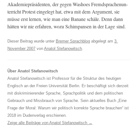
Akademiepräsi­den­ten, der gegen Washoes Fremd­sprache­nun­
ter­richt Protest ein­gelegt hat, etwa mit dem Argu­ment, sie
müsse erst ler­nen, wie man eine Banane schäle. Denn dann
hät­ten wir nie erfahren, wozu Schim­pansen in der Lage sind.
Dieser Beitrag wurde unter
Bremer Sprachblog
abgelegt am
3.
November 2007
von
Anatol Stefanowitsch
.
Über Anatol Stefanowitsch
Anatol Stefanowitsch ist Professor für die Struktur des heutigen
Englisch an der Freien Universität Berlin. Er beschäftigt sich derzeit
mit diskriminierender Sprache, Sprachpolitik und dem politischen
Gebrauch und Missbrauch von Sprache. Sein aktuelles Buch „Eine
Frage der Moral: Warum wir politisch korrekte Sprache brauchen“ ist
2018 im Dudenverlag erschienen.
Zeige alle Beiträge von Anatol Stefanowitsch
→