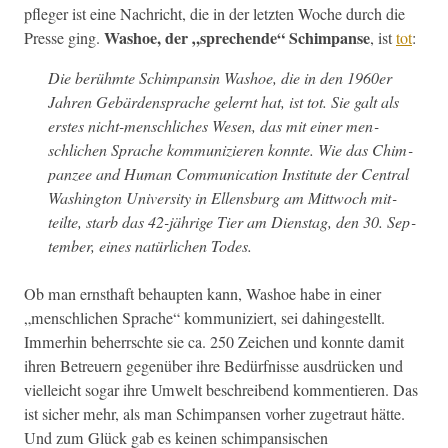
pfleger ist eine Nachricht, die in der let­zten Woche durch die
Washoe, der „sprechende“ Schim­panse
Presse ging.
, ist
tot
:
Die berühmte Schim­pansin Washoe, die in den 1960er
Jahren Gebär­den­sprache gel­ernt hat, ist tot. Sie galt als
erstes nicht-men­schlich­es Wesen, das mit ein­er men­
schlichen Sprache kom­mu­nizieren kon­nte. Wie das Chim­
panzee and Human Com­mu­ni­ca­tion Insti­tute der Cen­tral
Wash­ing­ton Uni­ver­si­ty in Ellens­burg am Mittwoch mit­
teilte, starb das 42-jährige Tier am Dien­stag, den 30. Sep­
tem­ber, eines natür­lichen Todes.
Ob man ern­sthaft behaupten kann, Washoe habe in ein­er
„men­schlichen Sprache“ kom­mu­niziert, sei dahingestellt.
Immer­hin beherrschte sie ca. 250 Zeichen und kon­nte damit
ihren Betreuern gegenüber ihre Bedürfnisse aus­drück­en und
vielle­icht sog­ar ihre Umwelt beschreibend kom­men­tieren. Das
ist sich­er mehr, als man Schim­pansen vorher zuge­traut hätte.
Und zum Glück gab es keinen schim­pan­sis­chen