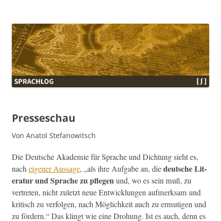
Sprachlog
Presseschau
Von Anatol Stefanowitsch
Die Deutsche Akademie für Sprache und Dich­tung sieht es,
deutsche Lit­
nach
eigen­er Aus­sage
, „als ihre Auf­gabe an, die
er­atur und Sprache zu pfle­gen
und, wo es sein muß, zu
vertreten, nicht zulet­zt neue Entwick­lun­gen aufmerk­sam und
kri­tisch zu ver­fol­gen, nach Möglichkeit auch zu ermuti­gen und
zu fördern.“ Das klingt wie eine Dro­hung.
Ist es auch, denn es