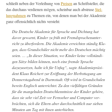
schließt neben der Ver­lei­hung von
Preisen
an Schrift­steller, die
das dur­chaus ver­di­enen mögen, schein­bar auch abstruse
Stel­
lung­nah­men
zu The­men ein, von denen man bei der Akademie
ganz offen­sichtlich nichts versteht:
Die Deutsche Akademie für Sprache und Dich­tung hat
davor gewarnt, Kinder zu früh mit Fremd­sprache­nun­ter­
richt zu über­fordern. Die Akademie erre­icht­en ständig Kla­
gen, dass Grund­schüler nicht mehr des Deutschen mächtig
seien. … „In dieser Sit­u­a­tion, wo Kinder keine voll­ständi­
gen Sätze bilden kön­nen, noch eine fremde Sprache
dazuzuset­zen, halte ich für Unfug“, sagte Akademiepräsi­
dent Klaus Reichert zur Eröff­nung der Herb­st­ta­gung am
Don­ner­stagabend in Darm­stadt. Oft wird in Grund­schulen
bere­its Englisch unter­richtet. Zu den vielfälti­gen Grün­den
für die man­gel­nden Deutschken­nt­nisse der Kinder gehöre,
dass sie sehr viel Zeit vor Fernse­her und Com­put­er ver­
brächt­en, sich die Eltern aber durch­schnit­tlich nur sieben
Minuten am Tag mit ihnen unterhielten.