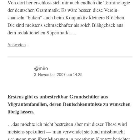
Von dort her erschloss sich mir auch endlich die Ter­mi­nolo­gie
der deutschen Gram­matik. Es wäre bess­er, diese Vere­in­
shanseln “büken” auch beim Kon­junk­tiv kleinere Brötchen.
Die sind meis­tens schmack­hafter als solch Blähge­bäck aus
dem redak­tionellen Supermarkt …
↓
Antworten
@miro
3. November 2007 um 14:25
Erstens gibt es unbe­stre­it­bar Grund­schüler aus
Migranten­fam­i­lien, deren Deutschken­nt­nisse zu wün­schen
übrig lassen.
…das möchte ich nicht bestre­it­en aber mit dieser These wird
meis­tens spekuliert — man ver­wen­det sie (und miss­braucht
sie) wenn man über Migranten in neg­a­tivem Kon­text berichtet,