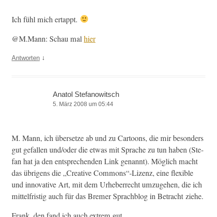
Ich fühl mich ertappt.
@M.Mann: Schau mal
hier
↓
Antworten
Anatol Stefanowitsch
5. März 2008 um 05:44
M. Mann, ich über­set­ze ab und zu Car­toons, die mir beson­ders
gut gefall­en und/oder die etwas mit Sprache zu tun haben (Ste­
fan hat ja den entsprechen­den Link genan­nt). Möglich macht
das übri­gens die „Cre­ative Commons“-Lizenz, eine flex­i­ble
und inno­v­a­tive Art, mit dem Urhe­ber­recht umzuge­hen, die ich
mit­tel­fristig auch für das Bre­mer Sprach­blog in Betra­cht ziehe.
Frank, den fand ich auch extrem gut.