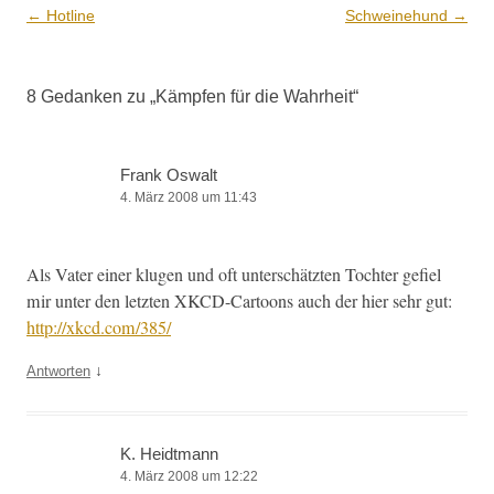
Beitrags-
←
Hotline
Schweinehund
→
Navigation
8 Gedanken zu „
Kämpfen für die Wahrheit
“
Frank Oswalt
4. März 2008 um 11:43
Als Vater ein­er klu­gen und oft unter­schätzten Tochter gefiel
mir unter den let­zten XKCD-Car­toons auch der hier sehr gut:
http://xkcd.com/385/
↓
Antworten
K. Heidtmann
4. März 2008 um 12:22