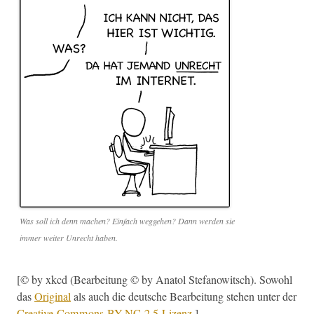
Was soll ich denn machen? Ein­fach wegge­hen? Dann wer­den sie
immer weit­er Unrecht haben.
[© by xkcd (Bear­beitung © by Ana­tol Ste­fanow­itsch). Sowohl
das
Orig­i­nal
als auch die deutsche Bear­beitung ste­hen unter der
Creative-Commons-BY-NC‑2.5‑Lizenz
.]