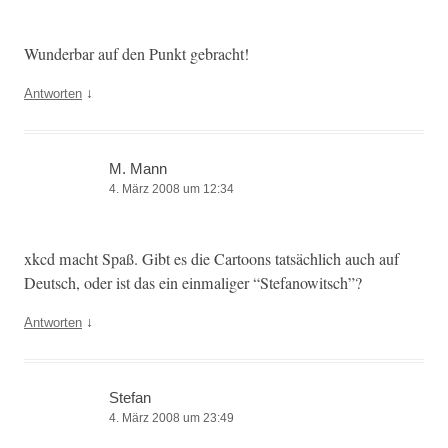
Wun­der­bar auf den Punkt gebracht!
↓
Antworten
M. Mann
4. März 2008 um 12:34
xkcd macht Spaß. Gibt es die Car­toons tat­säch­lich auch auf
Deutsch, oder ist das ein ein­ma­liger “Ste­fanow­itsch”?
↓
Antworten
Stefan
4. März 2008 um 23:49