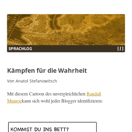
Sprachlog
Kämpfen für die Wahrheit
Von Anatol Stefanowitsch
Mit diesem Car­toon des unver­gle­ich­lichen
Ran­dall
Munroe
kann sich wohl jed­er Blog­ger identifizieren: