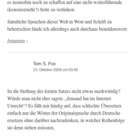
es immer­hin noch zu schaf­fen auf eine nicht weit­er­führende
(kom­merzielle?) Seite zu verlinken.
Sämtliche Sprachen dieser Welt in Wort und Schrift zu
beherrschen fände ich allerd­ings auch dur­chaus beneidenswert.
↓
Antworten
Tom S. Fox
15. Oktober 2009 um 03:40
Ist die Stel­lung des let­zten Satzes nicht etwas merk­würdig?
Würde man nicht eher sagen: „Jemand hat im Inter­net
Unrecht“? Es fällt mir häu­fig auf, dass schlechte Über­set­zer
ein­fach nur die Wörter der Orig­i­nal­sprache durch Deutsche
erset­zen ohne darüber nachzu­denken, in welch­er Rei­hen­folge
sie denn ste­hen müssten.