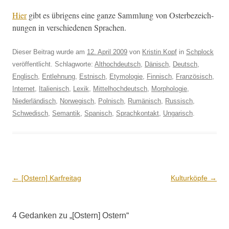
Hier
gibt es übri­gens eine ganze Samm­lung von Oster­beze­ich­
nun­gen in ver­schiede­nen Sprachen.
Dieser Beitrag wurde am
12. April 2009
von
Kristin Kopf
in
Schplock
veröffentlicht. Schlagworte:
Althochdeutsch
,
Dänisch
,
Deutsch
,
Englisch
,
Entlehnung
,
Estnisch
,
Etymologie
,
Finnisch
,
Französisch
,
Internet
,
Italienisch
,
Lexik
,
Mittelhochdeutsch
,
Morphologie
,
Niederländisch
,
Norwegisch
,
Polnisch
,
Rumänisch
,
Russisch
,
Schwedisch
,
Semantik
,
Spanisch
,
Sprachkontakt
,
Ungarisch
.
Beitrags-
←
[Ostern] Karfreitag
Kulturköpfe
→
Navigation
4 Gedanken zu „
[Ostern] Ostern
“