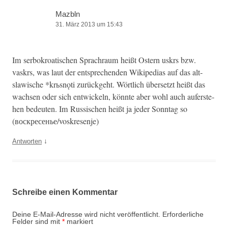
Mazbln
31. März 2013 um 15:43
Im ser­bokroat­is­chen Sprachraum heißt Ostern uskrs bzw.
vaskrs, was laut der entsprechen­den Wikipedias auf das alt­
slaw­is­che *krьs­nǫti zurück­ge­ht. Wörtlich über­set­zt heißt das
wach­sen oder sich entwick­eln, kön­nte aber wohl auch aufer­ste­
hen bedeuten. Im Rus­sis­chen heißt ja jed­er Son­ntag so
(воскресенье/voskresenje)
↓
Antworten
Schreibe einen Kommentar
Deine E-Mail-Adresse wird nicht veröffentlicht.
Erforderliche
Felder sind mit
*
markiert