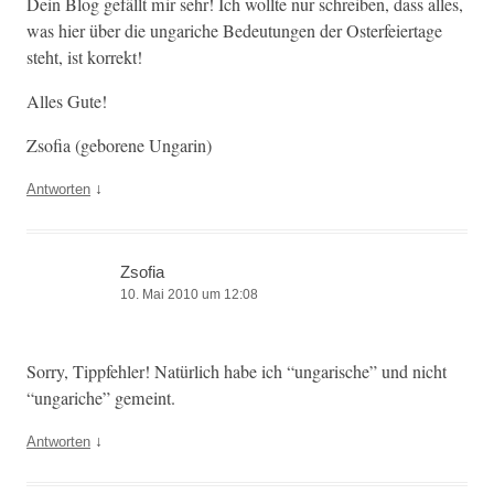
Dein Blog gefällt mir sehr! Ich wollte nur schreiben, dass alles,
was hier über die ungariche Bedeu­tun­gen der Oster­feiertage
ste­ht, ist korrekt!
Alles Gute!
Zsofia (geborene Ungarin)
↓
Antworten
Zsofia
10. Mai 2010 um 12:08
Sor­ry, Tippfehler! Natür­lich habe ich “ungarische” und nicht
“ungariche” gemeint.
↓
Antworten