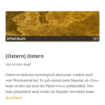
Sprachlog
[Ostern] Ostern
Von Kristin Kopf
Ostern ist nicht nur ety­mol­o­gisch inter­es­sant, son­dern auch
vom Wort­ma­te­r­i­al her: Es gab ein­mal einen Sin­gu­lar,
die Oster
,
heute ist aber nur noch der Plur­al
Ostern
gebräuch­lich. Den
man gele­gentlich auch wieder als Sin­gu­lar ver­wen­den kann:
das Ostern
.