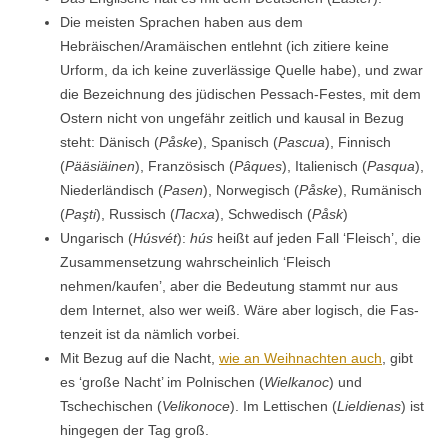
Die meis­ten Sprachen haben aus dem
Hebräischen/Aramäischen entlehnt (ich zitiere keine
Urform, da ich keine zuver­läs­sige Quelle habe), und zwar
die Beze­ich­nung des jüdis­chen Pes­sach-Festes, mit dem
Ostern nicht von unge­fähr zeitlich und kausal in Bezug
ste­ht: Dänisch (
Påske
), Spanisch (
Pas­cua
), Finnisch
(
Pääsiäi­nen
), Franzö­sisch (
Pâques
), Ital­ienisch (
Pasqua
),
Nieder­ländisch (
Pasen
), Nor­wegisch (
Påske
), Rumänisch
(
Paşti
), Rus­sisch (
Пасха
), Schwedisch (
Påsk
)
Ungarisch (
Húsvét
):
hús
heißt auf jeden Fall ‘Fleisch’, die
Zusam­menset­zung wahrschein­lich ‘Fleisch
nehmen/kaufen’, aber die Bedeu­tung stammt nur aus
dem Inter­net, also wer weiß. Wäre aber logisch, die Fas­
ten­zeit ist da näm­lich vorbei.
Mit Bezug auf die Nacht,
wie an Wei­h­nacht­en auch
, gibt
es ‘große Nacht’ im Pol­nis­chen (
Wielka­noc
) und
Tschechis­chen (
Velikonoce
). Im Let­tis­chen (
Liel­d­ien­as
) ist
hinge­gen der Tag groß.