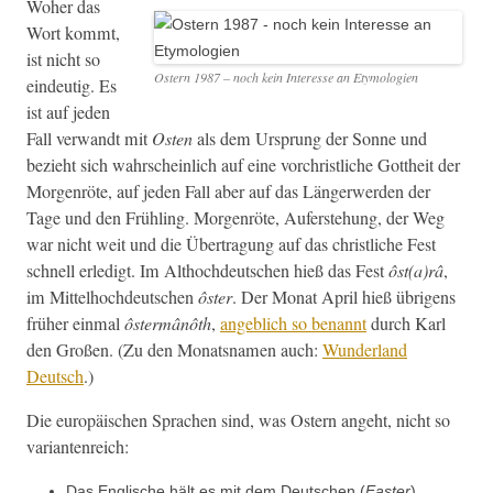
Woher das
Wort kommt,
ist nicht so
Ostern 1987 – noch kein Inter­esse an Etymologien
ein­deutig. Es
ist auf jeden
Fall ver­wandt mit
Osten
als dem Ursprung der Sonne und
bezieht sich wahrschein­lich auf eine vorchristliche Got­theit der
Mor­gen­röte, auf jeden Fall aber auf das Länger­w­er­den der
Tage und den Früh­ling. Mor­gen­röte, Aufer­ste­hung, der Weg
war nicht weit und die Über­tra­gung auf das christliche Fest
schnell erledigt. Im Althochdeutschen hieß das Fest
ôst(a)râ
,
im Mit­tel­hochdeutschen
ôster
. Der Monat April hieß übri­gens
früher ein­mal
ôster­mânôth
,
ange­blich so benan­nt
durch Karl
den Großen. (Zu den Monat­sna­men auch:
Wun­der­land
Deutsch
.)
Die europäis­chen Sprachen sind, was Ostern ange­ht, nicht so
variantenreich:
Das Englis­che hält es mit dem Deutschen (
East­er
).