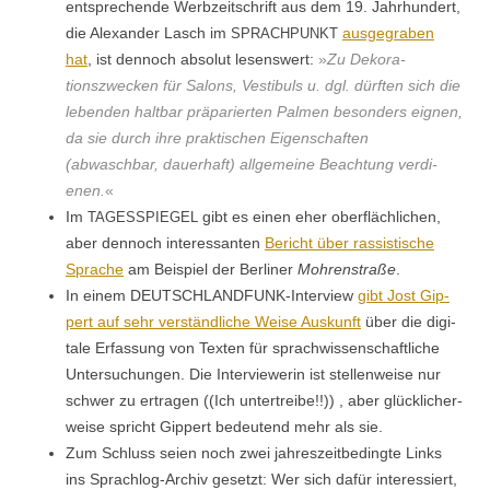
entsprechende Wer­bzeitschrift aus dem 19. Jahrhun­dert,
die Alexan­der Lasch im
aus­ge­graben
SPRACHPUNKT
hat
, ist den­noch abso­lut lesenswert:
»
Zu Deko­ra­
tionszweck­en für Salons, Vestibuls u. dgl. dürften sich die
leben­den halt­bar prä­pari­erten Pal­men beson­ders eignen,
da sie durch ihre prak­tis­chen Eigen­schaften
(abwaschbar, dauer­haft) all­ge­meine Beach­tung ver­di­
enen.
«
Im
gibt es einen eher ober­fläch­lichen,
TAGESSPIEGEL
aber den­noch inter­es­san­ten
Bericht über ras­sis­tis­che
Sprache
am Beispiel der Berlin­er
Mohren­straße
.
In einem DEUTSCH­LAND­FUNK-Inter­view
gibt Jost Gip­
pert auf sehr ver­ständliche Weise Auskun­ft
über die dig­i­
tale Erfas­sung von Tex­ten für sprach­wis­senschaftliche
Unter­suchun­gen. Die Inter­view­erin ist stel­len­weise nur
schw­er zu ertra­gen ((Ich untertreibe!!)) , aber glück­licher­
weise spricht Gip­pert bedeu­tend mehr als sie.
Zum Schluss seien noch zwei jahreszeitbe­d­ingte Links
ins Sprachlog-Archiv geset­zt: Wer sich dafür inter­essiert,