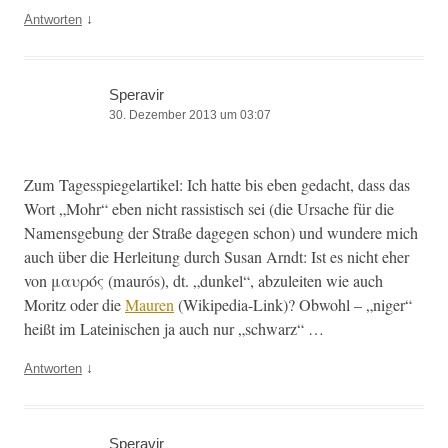
↓
Antworten
Speravir
30. Dezember 2013 um 03:07
Zum Tagesspiege­lar­tikel: Ich hat­te bis eben gedacht, dass das
Wort „Mohr“ eben nicht ras­sis­tisch sei (die Ursache für die
Namensge­bung der Straße dage­gen schon) und wun­dere mich
auch über die Her­leitung durch Susan Arndt: Ist es nicht eher
von μαυρός (mau­rós), dt. „dunkel“, abzuleit­en wie auch
Moritz oder die
Mau­ren
(Wikipedia-Link)? Obwohl – „niger“
heißt im Lateinis­chen ja auch nur „schwarz“ …
↓
Antworten
Speravir