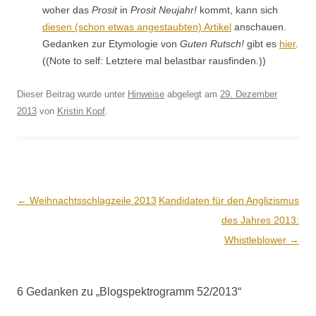
woher das
Prosit
in
Prosit Neu­jahr!
kommt, kann sich
diesen (schon etwas anges­taubten) Artikel
anschauen.
Gedanken zur Ety­molo­gie von
Guten Rutsch!
gibt es
hier
.
((Note to self: Let­ztere mal belast­bar rausfinden.))
Dieser Beitrag wurde unter
Hinweise
abgelegt am
29. Dezember
2013
von
Kristin Kopf
.
Beitrags-
←
Weihnachtsschlagzeile 2013
Kandidaten für den Anglizismus
Navigation
des Jahres 2013:
Whistleblower
→
6 Gedanken zu „
Blogspektrogramm 52/2013
“