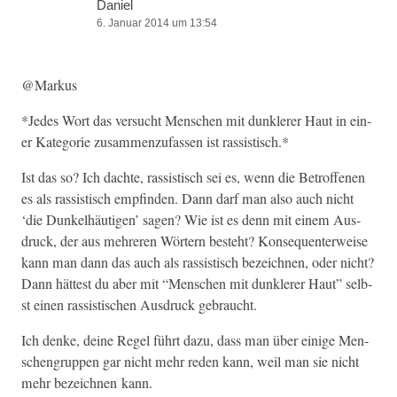
Daniel
6. Januar 2014 um 13:54
@Markus
*Jedes Wort das ver­sucht Men­schen mit dun­klerer Haut in ein­
er Kat­e­gorie zusam­men­z­u­fassen ist rassistisch.*
Ist das so? Ich dachte, ras­sis­tisch sei es, wenn die Betrof­fe­nen
es als ras­sis­tisch empfind­en. Dann darf man also auch nicht
‘die Dunkel­häuti­gen’ sagen? Wie ist es denn mit einem Aus­
druck, der aus mehreren Wörtern beste­ht? Kon­se­quenter­weise
kann man dann das auch als ras­sis­tisch beze­ich­nen, oder nicht?
Dann hättest du aber mit “Men­schen mit dun­klerer Haut” selb­
st einen ras­sis­tis­chen Aus­druck gebraucht.
Ich denke, deine Regel führt dazu, dass man über einige Men­
schen­grup­pen gar nicht mehr reden kann, weil man sie nicht
mehr beze­ich­nen kann.