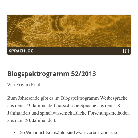
Sprachlog
Blogspektrogramm 52/2013
Von Kristin Kopf
Zum Jahre­sende gibt es im Blogspek­tro­gramm Werbe­sprache
aus dem 19. Jahrhun­dert, ras­sis­tis­che Sprache aus dem 18.
Jahrhun­dert und sprach­wis­senschaftliche Forschungsmeth­o­d­en
aus dem 20. Jahrhundert.
Die Wei­h­nacht­seinkäufe sind zwar vor­bei, aber die