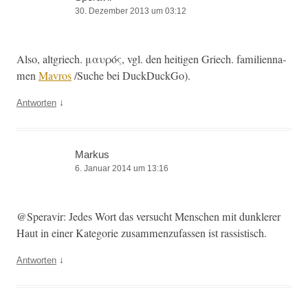
30. Dezember 2013 um 03:12
Also, alt­griech. μαυρός, vgl. den heit­i­gen Griech. fam­i­li­en­na­
men
Mavros
/Suche bei DuckDuckGo).
↓
Antworten
Markus
6. Januar 2014 um 13:16
@Speravir: Jedes Wort das ver­sucht Men­schen mit dun­klerer
Haut in ein­er Kat­e­gorie zusam­men­z­u­fassen ist rassistisch.
↓
Antworten