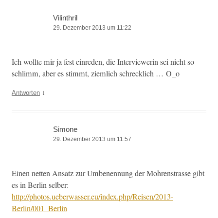
Vilinthril
29. Dezember 2013 um 11:22
Ich wollte mir ja fest einre­den, die Inter­view­erin sei nicht so
schlimm, aber es stimmt, ziem­lich schreck­lich … O_o
↓
Antworten
Simone
29. Dezember 2013 um 11:57
Einen net­ten Ansatz zur Umbe­nen­nung der Mohren­strasse gibt
es in Berlin sel­ber:
http://photos.ueberwasser.eu/index.php/Reisen/2013-
Berlin/001_Berlin