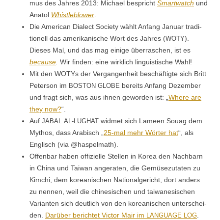
mus des Jahres 2013: Michael bespricht
Smart­watch
und
Ana­tol
Whistle­blow­er
.
Die Amer­i­can Dialect Soci­ety wählt Anfang Jan­u­ar tra­di­
tionell das amerikanis­che Wort des Jahres (
).
WOTY
Dieses Mal, und das mag einige über­raschen, ist es
because
.
Wir find­en: eine wirk­lich lin­guis­tis­che Wahl!
Mit den WOTYs der Ver­gan­gen­heit beschäftigte sich Britt
Peter­son im
bere­its Anfang Dezem­ber
BOSTON
GLOBE
und fragt sich, was aus ihnen gewor­den ist: „
Where are
they now?
“.
Auf
wid­met sich Lameen Souag dem
JABAL
AL-LUGHAT
Mythos, dass Ara­bisch „
25-mal mehr Wörter hat
“, als
Englisch (via @haspelmath).
Offen­bar haben offizielle Stellen in Korea den Nach­barn
in Chi­na und Tai­wan anger­at­en, die Gemüsezu­tat­en zu
Kim­chi, dem kore­anis­chen Nation­al­gericht, dort anders
zu nen­nen, weil die chi­ne­sis­chen und tai­wane­sis­chen
Vari­anten sich deut­lich von den kore­anis­chen unter­schei­
den.
Darüber berichtet Vic­tor Mair im
.
LANGUAGE
LOG