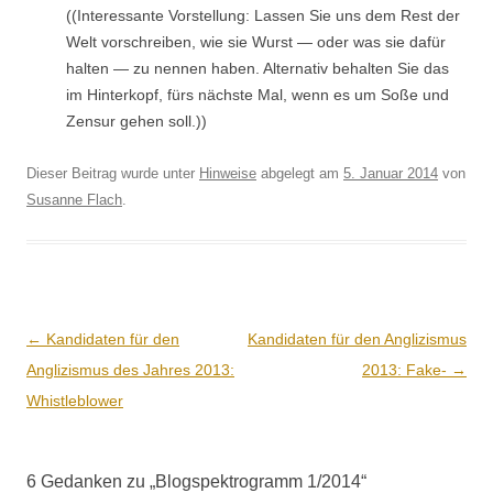
((Inter­es­sante Vorstel­lung: Lassen Sie uns dem Rest der
Welt vorschreiben, wie sie Wurst — oder was sie dafür
hal­ten — zu nen­nen haben. Alter­na­tiv behal­ten Sie das
im Hin­terkopf, fürs näch­ste Mal, wenn es um Soße und
Zen­sur gehen soll.))
Dieser Beitrag wurde unter
Hinweise
abgelegt am
5. Januar 2014
von
Susanne Flach
.
Beitrags-
←
Kandidaten für den
Kandidaten für den Anglizismus
Navigation
Anglizismus des Jahres 2013:
2013: Fake-
→
Whistleblower
6 Gedanken zu „
Blogspektrogramm 1/2014
“