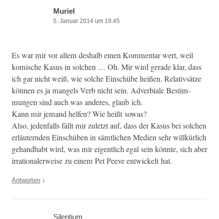
Muriel
5. Januar 2014 um 19:45
Es war mir vor allem deshalb einen Kom­men­tar wert, weil
komis­che Kasus in solchen … Oh. Mir wird ger­ade klar, dass
ich gar nicht weiß, wie solche Ein­schübe heißen. Rel­a­tivsätze
kön­nen es ja man­gels Verb nicht sein. Adver­biale Bes­tim­
mungen sind auch was anderes, glaub ich.
Kann mir jemand helfen? Wie heißt sowas?
Also, jeden­falls fällt mir zulet­zt auf, dass der Kasus bei solchen
erläutern­den Ein­schüben in sämtlichen Medi­en sehr willkür­lich
gehand­habt wird, was mir eigentlich egal sein kön­nte, sich aber
irra­tionaler­weise zu einem Pet Peeve entwick­elt hat.
↓
Antworten
Silentium