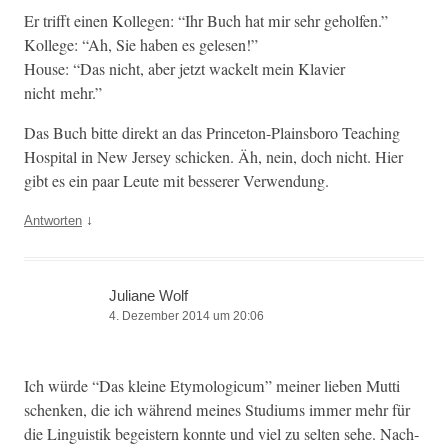
Er trifft einen Kol­le­gen: “Ihr Buch hat mir sehr geholfen.”
Kol­lege: “Ah, Sie haben es gelesen!”
House: “Das nicht, aber jet­zt wack­elt mein Klavier
nicht mehr.”
Das Buch bitte direkt an das Prince­ton-Plains­boro Teach­ing
Hos­pi­tal in New Jer­sey schick­en. Äh, nein, doch nicht. Hier
gibt es ein paar Leute mit besser­er Verwendung.
↓
Antworten
Juliane Wolf
4. Dezember 2014 um 20:06
Ich würde “Das kleine Ety­mo­log­icum” mein­er lieben Mut­ti
schenken, die ich während meines Studi­ums immer mehr für
die Lin­guis­tik begeis­tern kon­nte und viel zu sel­ten sehe. Nach­