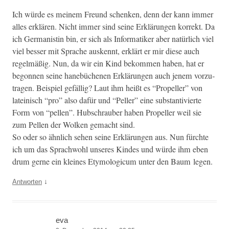
Ich würde es meinem Fre­und schenken, denn der kann immer
alles erk­lären. Nicht immer sind seine Erk­lärun­gen kor­rekt. Da
ich Ger­man­istin bin, er sich als Infor­matik­er aber natür­lich viel
viel bess­er mit Sprache ausken­nt, erk­lärt er mir diese auch
regelmäßig. Nun, da wir ein Kind bekom­men haben, hat er
begonnen seine hanebüch­enen Erk­lärun­gen auch jen­em vorzu­
tra­gen. Beispiel gefäl­lig? Laut ihm heißt es “Pro­peller” von
lateinisch “pro” also dafür und “Peller” eine sub­stan­tivierte
Form von “pellen”. Hub­schrauber haben Pro­peller weil sie
zum Pellen der Wolken gemacht sind.
So oder so ähn­lich sehen seine Erk­lärun­gen aus. Nun fürchte
ich um das Sprach­wohl unseres Kindes und würde ihm eben
drum gerne ein kleines Ety­mo­log­icum unter den Baum legen.
↓
Antworten
eva