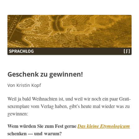
Sprachlog
Geschenk zu gewinnen!
Von Kristin Kopf
Weil ja bald Wei­h­nacht­en ist, und weil wir noch ein paar Gra­ti­
sex­em­plare vom Ver­lag haben, gibt’s heute mal wieder was zu
gewinnen:
Wem wür­den Sie zum Fest gerne
Das kleine Ety­mo­log­icum
schenken — und warum?