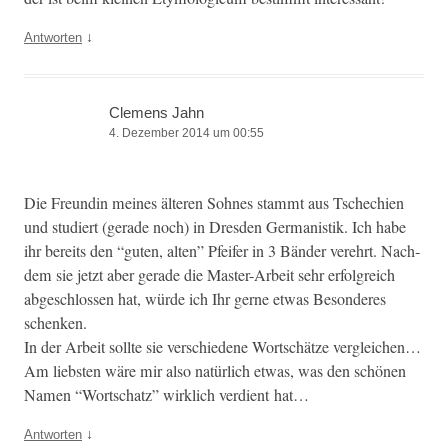
↓
Antworten
Clemens Jahn
4. Dezember 2014 um 00:55
Die Fre­undin meines älteren Sohnes stammt aus Tschechien
und studiert (ger­ade noch) in Dres­den Ger­man­is­tik. Ich habe
ihr bere­its den “guten, alten” Pfeifer in 3 Bän­der verehrt. Nach­
dem sie jet­zt aber ger­ade die Mas­ter-Arbeit sehr erfol­gre­ich
abgeschlossen hat, würde ich Ihr gerne etwas Beson­deres
schenken.
In der Arbeit sollte sie ver­schiedene Wortschätze vergleichen…
Am lieb­sten wäre mir also natür­lich etwas, was den schö­nen
Namen “Wortschatz” wirk­lich ver­di­ent hat…
↓
Antworten