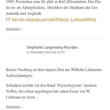
1905: Pro­mo­tion zum Dr. phil. in Kiel (Dis­ser­ta­tion: Das Prä­
fix uz- im Altenglis­chen), Abschluss des Studi­ums der Ger­
man­is­tik und Anglistik.
Cf.
http://de.wikipedia.org/wiki/Wilhelm_Lehmann#Werk
↓
Antworten
Stephanie Langenberg-Reyntjes
3. Dezember 2014 um 14:37
Kurz­er Nach­trag zu dem lan­gen Zitat aus Wil­helm Lehmanns
Aufzeichnungen:
Schenken möchte ich den Band “Ety­mo­log­icum” meinem
Nef­fen, der schon ange­fan­gen hat, einen Essay von W.
Lehmann zu lesen.…
↓
Antworten