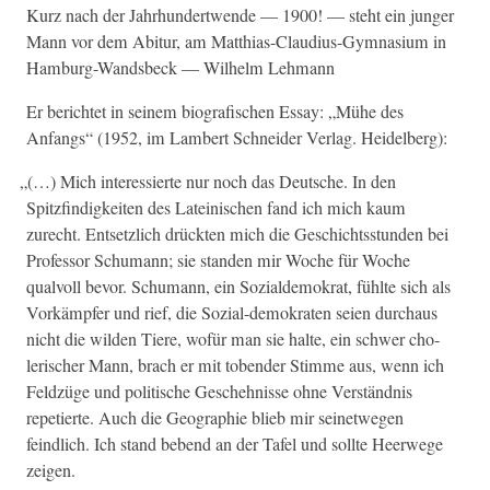
Kurz nach der Jahrhun­der­twende — 1900! — ste­ht ein junger
Mann vor dem Abitur, am Matthias-Claudius-Gym­na­si­um in
Ham­burg-Wands­beck — Wil­helm Lehmann
Er berichtet in seinem biografis­chen Essay: „Mühe des
Anfangs“ (1952, im Lam­bert Schnei­der Ver­lag. Heidelberg):
„
(…) Mich inter­essierte nur noch das Deutsche. In den
Spitzfind­igkeit­en des Lateinis­chen fand ich mich kaum
zurecht. Entset­zlich drück­ten mich die Geschichtsstun­den bei
Pro­fes­sor Schu­mann; sie standen mir Woche für Woche
qualvoll bevor. Schu­mann, ein Sozialdemokrat, fühlte sich als
Vorkämpfer und rief, die Sozial-demokrat­en seien dur­chaus
nicht die wilden Tiere, wofür man sie halte, ein schw­er cho­
lerisch­er Mann, brach er mit toben­der Stimme aus, wenn ich
Feldzüge und poli­tis­che Geschehnisse ohne Ver­ständ­nis
repetierte. Auch die Geo­gra­phie blieb mir seinetwe­gen
feindlich. Ich stand bebend an der Tafel und sollte Heer­wege
zeigen.