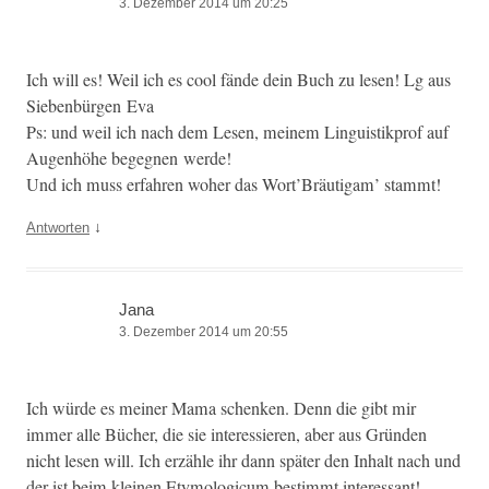
3. Dezember 2014 um 20:25
Ich will es! Weil ich es cool fände dein Buch zu lesen! Lg aus
Sieben­bür­gen Eva
Ps: und weil ich nach dem Lesen, meinem Lin­guis­tikprof auf
Augen­höhe begeg­nen werde!
Und ich muss erfahren woher das Wort’Bräutigam’ stammt!
↓
Antworten
Jana
3. Dezember 2014 um 20:55
Ich würde es mein­er Mama schenken. Denn die gibt mir
immer alle Büch­er, die sie inter­essieren, aber aus Grün­den
nicht lesen will. Ich erzäh­le ihr dann später den Inhalt nach und
der ist beim kleinen Ety­mo­log­icum bes­timmt interessant!