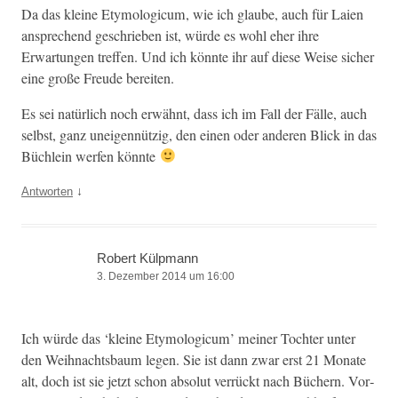
Da das kleine Ety­mo­log­icum, wie ich glaube, auch für Laien
ansprechend geschrieben ist, würde es wohl eher ihre
Erwartun­gen tre­f­fen. Und ich kön­nte ihr auf diese Weise sich­er
eine große Freude bereiten.
Es sei natür­lich noch erwäh­nt, dass ich im Fall der Fälle, auch
selb­st, ganz uneigen­nützig, den einen oder anderen Blick in das
Büch­lein wer­fen könnte
↓
Antworten
Robert Külpmann
3. Dezember 2014 um 16:00
Ich würde das ‘kleine Ety­mo­log­icum’ mein­er Tochter unter
den Wei­h­nachts­baum leg­en. Sie ist dann zwar erst 21 Monate
alt, doch ist sie jet­zt schon abso­lut ver­rückt nach Büch­ern. Vor­