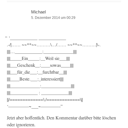
Michael
5. Dezember 2014 um 00:29
“
‘____________ ____________
.-/|…… ~~**~~………\…/…… ~~**~~………|\-.
||||…____________:_____________||||
||||_____Ein_____:__Weil sie___||||
||||___Geschenk__:____sowas____||||
||||___für_die___:__furchtbar__||||
||||____Beste.___:_interessiert||||
||||_____________:_____________||||
||||____________ : ____________||||
||/=============\:/=============\||
‘————–~___~————-”
Jet­zt aber hof­fentlich. Den Kom­men­tar darüber bitte löschen
oder ignorieren.