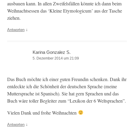
aus­bauen kann. In allen Zweifels­fällen kön­nte ich dann beim
Wei­h­nacht­sessen das ‘Kleine Ety­mo­log­icum’ aus der Tasche
ziehen.
↓
Antworten
Karina Gonzalez S.
5. Dezember 2014 um 21:09
Das Buch möchte ich ein­er guten Fre­undin schenken. Dank ihr
ent­deck­te ich die Schön­heit der deutschen Sprache (meine
Mut­ter­sprache ist Spanisch). Sie hat gern Sprachen und das
Buch wäre toller Begleit­er zum “Lexikon der 6 Weltsprachen”.
Vie­len Dank und fro­he Weihnachten
↓
Antworten