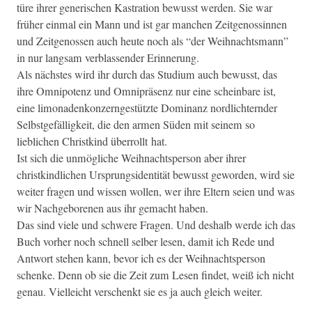
türe ihrer gener­ischen Kas­tra­tion bewusst wer­den. Sie war
früher ein­mal ein Mann und ist gar manchen Zeitgenossin­nen
und Zeitgenossen auch heute noch als “der Wei­h­nachts­mann”
in nur langsam verblassender Erinnerung.
Als näch­stes wird ihr durch das Studi­um auch bewusst, das
ihre Omnipotenz und Omnipräsenz nur eine schein­bare ist,
eine limon­adenkonz­erngestützte Dom­i­nanz nordlichtern­der
Selb­st­ge­fäl­ligkeit, die den armen Süden mit seinem so
lieblichen Christkind über­rollt hat.
Ist sich die unmögliche Wei­h­nachtsper­son aber ihrer
christkindlichen Ursprungsi­den­tität bewusst gewor­den, wird sie
weit­er fra­gen und wis­sen wollen, wer ihre Eltern seien und was
wir Nachge­bore­nen aus ihr gemacht haben.
Das sind viele und schwere Fra­gen. Und deshalb werde ich das
Buch vorher noch schnell sel­ber lesen, damit ich Rede und
Antwort ste­hen kann, bevor ich es der Wei­h­nachtsper­son
schenke. Denn ob sie die Zeit zum Lesen find­et, weiß ich nicht
genau. Vielle­icht ver­schenkt sie es ja auch gle­ich weiter.