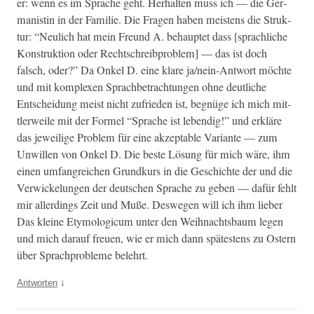
er: wenn es im Sprache geht. Her­hal­ten muss ich — die Ger­
man­istin in der Fam­i­lie. Die Fra­gen haben meis­tens die Struk­
tur: “Neulich hat mein Fre­und A. behauptet dass [sprach­liche
Kon­struk­tion oder Rechtschreibprob­lem] — das ist doch
falsch, oder?” Da Onkel D. eine klare ja/nein-Antwort möchte
und mit kom­plex­en Sprach­be­tra­ch­tun­gen ohne deut­liche
Entschei­dung meist nicht zufrieden ist, beg­nüge ich mich mit­
tler­weile mit der Formel “Sprache ist lebendig!” und erk­läre
das jew­eilige Prob­lem für eine akzept­able Vari­ante — zum
Unwillen von Onkel D. Die beste Lösung für mich wäre, ihm
einen umfan­gre­ichen Grund­kurs in die Geschichte der und die
Ver­wick­elun­gen der deutschen Sprache zu geben — dafür fehlt
mir allerd­ings Zeit und Muße. Deswe­gen will ich ihm lieber
Das kleine Ety­mo­log­icum unter den Wei­h­nachts­baum leg­en
und mich darauf freuen, wie er mich dann spätestens zu Ostern
über Sprach­prob­leme belehrt.
↓
Antworten