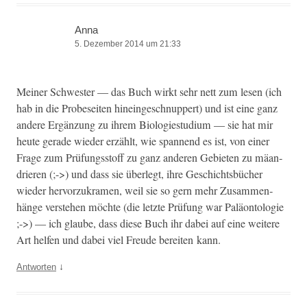
Anna
5. Dezember 2014 um 21:33
Mein­er Schwest­er — das Buch wirkt sehr nett zum lesen (ich
hab in die Probe­seit­en hineingeschnup­pert) und ist eine ganz
andere Ergänzung zu ihrem Biolo­gi­es­tudi­um — sie hat mir
heute ger­ade wieder erzählt, wie span­nend es ist, von ein­er
Frage zum Prü­fungsstoff zu ganz anderen Gebi­eten zu mäan­
dri­eren (;->) und dass sie über­legt, ihre Geschichts­büch­er
wieder her­vorzukra­men, weil sie so gern mehr Zusam­men­
hänge ver­ste­hen möchte (die let­zte Prü­fung war Paläon­tolo­gie
;->) — ich glaube, dass diese Buch ihr dabei auf eine weit­ere
Art helfen und dabei viel Freude bere­it­en kann.
↓
Antworten