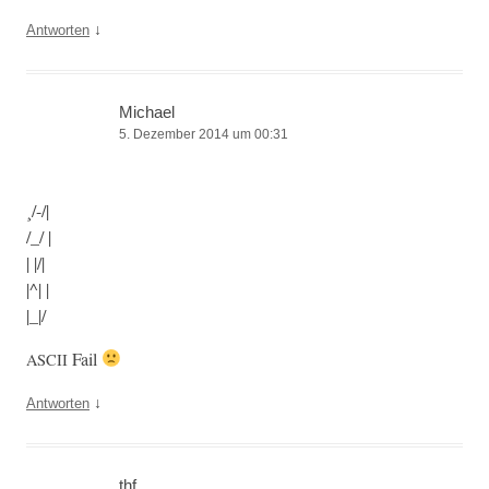
↓
Antworten
Michael
5. Dezember 2014 um 00:31
¸/-/|
/_/ |
| |/|
|^| |
|_|/
Fail
ASCII
↓
Antworten
thf