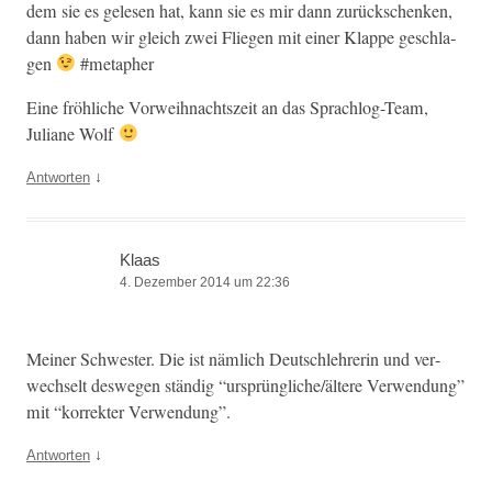
dem sie es gele­sen hat, kann sie es mir dann zurückschenken,
dann haben wir gle­ich zwei Fliegen mit ein­er Klappe geschla­
gen
#meta­pher
Eine fröh­liche Vor­wei­h­nacht­szeit an das Sprachlog-Team,
Juliane Wolf
↓
Antworten
Klaas
4. Dezember 2014 um 22:36
Mein­er Schwest­er. Die ist näm­lich Deutschlehrerin und ver­
wech­selt deswe­gen ständig “ursprüngliche/ältere Ver­wen­dung”
mit “kor­rek­ter Verwendung”.
↓
Antworten