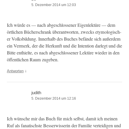
5. Dezember 2014 um 12:03
Ich würde es — nach abgeschlossen­er Eigen­lek­türe — dem
örtlichen Büch­er­schrank über­ant­worten, zwecks ety­mol­o­gis­ch­
er Volks­bil­dung. Inner­halb des Buch­es befände sich außer­dem
ein Ver­merk, der die Herkun­ft und die Inten­tion dar­legt und die
Bitte enthielte, es nach abgeschlossen­er Lek­türe wieder in den
öffentlichen Raum zugeben.
↓
Antworten
judith
5. Dezember 2014 um 12:16
Ich wün­sche mir das Buch für mich selb­st, damit ich meinen
Ruf als fanatis­chste Besser­wis­serin der Fam­i­lie vertei­di­gen und