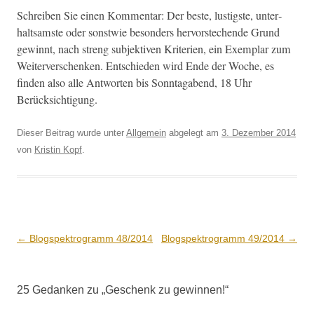
Schreiben Sie einen Kom­men­tar: Der beste, lustig­ste, unter­
halt­sam­ste oder sonst­wie beson­ders her­vorstechende Grund
gewin­nt, nach streng sub­jek­tiv­en Kri­te­rien, ein Exem­plar zum
Weit­er­ver­schenken. Entsch­ieden wird Ende der Woche, es
find­en also alle Antworten bis Son­ntagabend, 18 Uhr
Berücksichtigung.
Dieser Beitrag wurde unter
Allgemein
abgelegt am
3. Dezember 2014
von
Kristin Kopf
.
Beitrags-
←
Blogspektrogramm 48/2014
Blogspektrogramm 49/2014
→
Navigation
25 Gedanken zu „
Geschenk zu gewinnen!
“