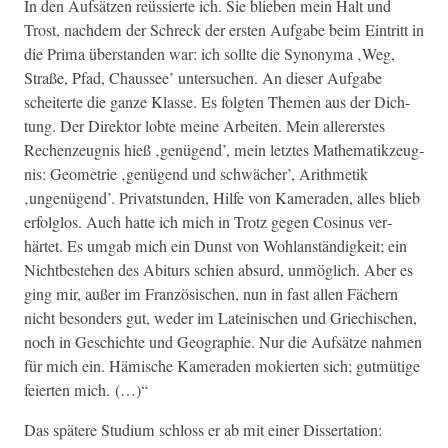
In den Auf­sätzen reüssierte ich. Sie blieben mein Halt und
Trost, nach­dem der Schreck der ersten Auf­gabe beim Ein­tritt in
die Pri­ma über­standen war: ich sollte die Syn­ony­ma ‚Weg,
Straße, Pfad, Chaussee’ unter­suchen. An dieser Auf­gabe
scheit­erte die ganze Klasse. Es fol­gten The­men aus der Dich­
tung. Der Direk­tor lobte meine Arbeit­en. Mein allererstes
Rechen­zeug­nis hieß ‚genü­gend’, mein let­ztes Math­e­matikzeug­
nis: Geome­trie ‚genü­gend und schwäch­er’, Arith­metik
‚ungenü­gend’. Pri­vat­stun­den, Hil­fe von Kam­er­aden, alles blieb
erfol­g­los. Auch hat­te ich mich in Trotz gegen Cos­i­nus ver­
härtet. Es umgab mich ein Dun­st von Wohlanständigkeit; ein
Nichtbeste­hen des Abiturs schien absurd, unmöglich. Aber es
ging mir, außer im Franzö­sis­chen, nun in fast allen Fäch­ern
nicht beson­ders gut, wed­er im Lateinis­chen und Griechis­chen,
noch in Geschichte und Geo­gra­phie. Nur die Auf­sätze nah­men
für mich ein. Hämis­che Kam­er­aden mok­ierten sich; gut­mütige
feierten mich. (…)“
Das spätere Studi­um schloss er ab mit ein­er Dissertation: