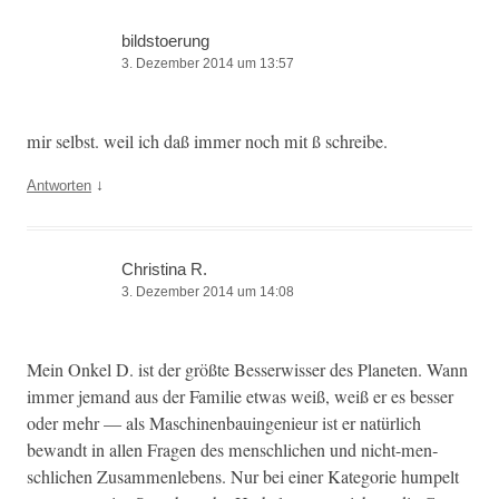
bildstoerung
3. Dezember 2014 um 13:57
mir selb­st. weil ich daß immer noch mit ß schreibe.
↓
Antworten
Christina R.
3. Dezember 2014 um 14:08
Mein Onkel D. ist der größte Besser­wiss­er des Plan­eten. Wann
immer jemand aus der Fam­i­lie etwas weiß, weiß er es bess­er
oder mehr — als Maschi­nen­bauin­ge­nieur ist er natür­lich
bewandt in allen Fra­gen des men­schlichen und nicht-men­
schlichen Zusam­men­lebens. Nur bei ein­er Kat­e­gorie humpelt