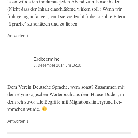
lesen würde ich ihr daraus jeden Abend zum Ein­schh­lafen
(Nicht dass der Inhalt ein­schläfer­nd wirken soll.) Wenn wir
früh genug anfan­gen, lernt sie vielle­icht früher als ihre Eltern
‘Sprache’ zu schätzen und zu lieben.
↓
Antworten
Erdbeermine
3. Dezember 2014 um 16:10
Dem Vere­in Deutsche Sprache, wem son­st? Zusam­men mit
dem ety­mol­o­gis­chen Wörter­buch aus dem Hause Duden, in
dem ich zuvor alle Begriffe mit Migra­tionsh­in­ter­grund her­
vorheben würde.
↓
Antworten