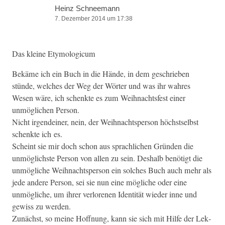
Heinz Schneemann
7. Dezember 2014 um 17:38
Das kleine Etymologicum
Bekäme ich ein Buch in die Hände, in dem geschrieben
stünde, welch­es der Weg der Wörter und was ihr wahres
Wesen wäre, ich schenk­te es zum Wei­h­nachts­fest ein­er
unmöglichen Person.
Nicht irgen­dein­er, nein, der Wei­h­nachtsper­son höch­st­selb­st
schenk­te ich es.
Scheint sie mir doch schon aus sprach­lichen Grün­den die
unmöglich­ste Per­son von allen zu sein. Deshalb benötigt die
unmögliche Wei­h­nachtsper­son ein solch­es Buch auch mehr als
jede andere Per­son, sei sie nun eine mögliche oder eine
unmögliche, um ihrer ver­lore­nen Iden­tität wieder inne und
gewiss zu werden.
Zunächst, so meine Hoff­nung, kann sie sich mit Hil­fe der Lek­