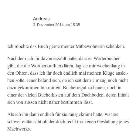
Andreas
3. Dezember 2014 um 15:35
Ich möchte das Buch gerne mein­er Mit­be­wohner­in schenken.
Nach­dem ich ihr davon erzählt hat­te, dass es Wörter­büch­er
gibt, die die Wortherkun­ft erk­lären, lag sie mir wochen­lang in
den Ohren, dass ich ihr doch endlich mal meinen Kluge auslei­
hen solle. Jen­er befand sich, da ich seit dem Umzug noch nicht
dazu gekom­men bin mir ein Bücher­re­gal zu bauen, noch in
ein­er der vie­len Bücherk­isten auf dem Dachbo­den, deren Inhalt
sich von aussen nicht näher bes­tim­men lässt.
Als ich ihn dann endlich für sie raus­gekramt hat­te, war sie
schw­er ent­täuscht ob der doch recht trock­e­nen Gestal­tung jenes
Machwerks.