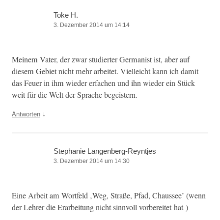
Toke H.
3. Dezember 2014 um 14:14
Meinem Vater, der zwar studiert­er Ger­man­ist ist, aber auf
diesem Gebi­et nicht mehr arbeit­et. Vielle­icht kann ich damit
das Feuer in ihm wieder erfachen und ihn wieder ein Stück
weit für die Welt der Sprache begeistern.
↓
Antworten
Stephanie Langenberg-Reyntjes
3. Dezember 2014 um 14:30
Eine Arbeit am Wort­feld ‚Weg, Straße, Pfad, Chaussee’ (wenn
der Lehrer die Erar­beitung nicht sin­nvoll vor­bere­it­et hat )