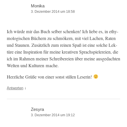
Monika
3. Dezember 2014 um 18:58
Ich würde mir das Buch sel­ber schenken! Ich liebe es, in ethy­
mol­o­gis­chen Büch­ern zu schmök­ern, mit viel Lachen, Rat­en
und Staunen. Zusät­zlich zum reinen Spaß ist eine solche Lek­
türe eine Inspi­ra­tion für meine kreativ­en Sprach­spiel­ereien, die
ich im Rah­men mein­er Schreibereien über meine aus­gedacht­en
Wel­ten und Kul­turen mache.
Her­zliche Grüße von ein­er son­st stillen Leserin!
↓
Antworten
Zesyra
3. Dezember 2014 um 19:12